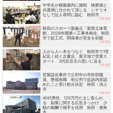
中学生が模擬裁判に挑戦 検察側と
弁護側に分かれて演じる シナリオ
なしで証人尋問に臨む 秋田市
[19:30]
秋田のスポーツ新拠点「新県立体育
館」2028年開業へ工事本格化 秋田
市で起工式、関係者が安全を祈願
[19:00]
人から人へ本をつなぐ 秋田市で1世
紀近く続く古書店、新天地で営業ス
タート 3代目店主の思いに迫る
[19:00]
官製談合事件で公判中の市幹部職
員、懲戒免職 初公判で起訴内容認
めたこと受け処分決定 秋田・潟上
市
[18:00]
40代男性、120万円だまし取られ
る 副業に関する広告きっかけ 少
額の報酬で相手を信用 秋田・鹿角
市