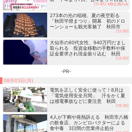
[11:45] ※静止画のみ
273本の光の稲穂、夏の夜空彩る
「秋田竿燈まつり」開幕 初のドロ
ーンショーも観光客魅了 秋田市
[12:00]
大仙市の60代女性、940万円だまし
取られる 投資金移動の手数料や保
証金要求され現金振り込む 秋田
[12:00]
-PR-
08月03日(月)
電気を正しく安全に使って！8月は
「電気使用安全月間」 汗をかく夏
は感電事故などに要注意 秋田
[19:30]
4人が下痢や発熱訴える 秋田市八橋
の飲食店、カンピロバクターによる
食中毒 3日間の営業停止処分