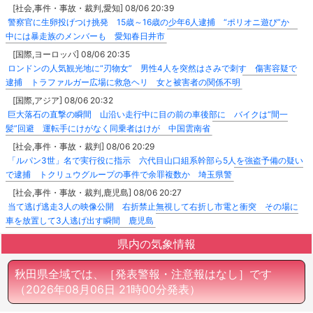
[社会,事件・事故・裁判,愛知] 08/06 20:39
警察官に生卵投げつけ挑発 15歳～16歳の少年6人逮捕 “ポリオニ遊び”か
中には暴走族のメンバーも 愛知春日井市
[国際,ヨーロッパ] 08/06 20:35
ロンドンの人気観光地に“刃物女” 男性4人を突然はさみで刺す 傷害容疑で
逮捕 トラファルガー広場に救急ヘリ 女と被害者の関係不明
[国際,アジア] 08/06 20:32
巨大落石の直撃の瞬間 山沿い走行中に目の前の車後部に バイクは“間一
髪”回避 運転手にけがなく同乗者はけが 中国雲南省
[社会,事件・事故・裁判] 08/06 20:29
「ルパン3世」名で実行役に指示 六代目山口組系幹部ら5人を強盗予備の疑い
で逮捕 トクリュウグループの事件で余罪複数か 埼玉県警
[社会,事件・事故・裁判,鹿児島] 08/06 20:27
当て逃げ逃走3人の映像公開 右折禁止無視して右折し市電と衝突 その場に
車を放置して3人逃げ出す瞬間 鹿児島
県内の気象情報
秋田県全域では、［発表警報・注意報はなし］です
（2026年08月06日 21時00分発表）