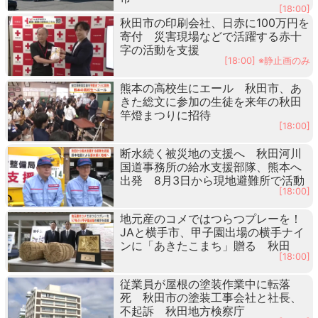
[18:00]
秋田市の印刷会社、日赤に100万円を
寄付 災害現場などで活躍する赤十
字の活動を支援
[18:00] ※静止画のみ
熊本の高校生にエール 秋田市、あ
きた総文に参加の生徒を来年の秋田
竿燈まつりに招待
[18:00]
断水続く被災地の支援へ 秋田河川
国道事務所の給水支援部隊、熊本へ
出発 8月3日から現地避難所で活動
[18:00]
地元産のコメではつらつプレーを！
JAと横手市、甲子園出場の横手ナイ
ンに「あきたこまち」贈る 秋田
[18:00]
従業員が屋根の塗装作業中に転落
死 秋田市の塗装工事会社と社長、
不起訴 秋田地方検察庁