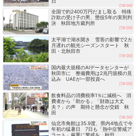
日
[19:00]
全国で約2400万円だまし取る 特殊
詐欺の受け子の男、懲役5年の実刑判
決 秋田地方裁判所
[19:00]
太平湖で湖水開き 雪害の影響で2カ
月遅れの観光シーズンスタート 秋
田・北秋田市
[19:00]
国内最大規模のAIデータセンターが
秋田市に 整備費用は2兆円規模の見
込み UAEが一部投資へ
[19:00]
飲食料品の消費税率1％に減税へ 消
費者から「助かる」「財政は大丈
夫？」の声 期待と懸念が交錯 秋
田
[18:30]
仙北市角館は35.9度、県内4地点で今
年初の猛暑日 7日も「熱中症警戒ア
ラート」厳重に警戒を 秋田