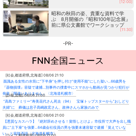
[12:00]
昭和の秋田の姿、貴重な資料で学
ぶ 8月開催の『昭和100年記念展』
前に県公文書館でワークショップ
[11:30]
-PR-
FNN全国ニュース
[社会,都道府県,北海道] 08/06 21:10
面識ある女性の水筒に”下半身”を押し付け”使用不能”にした疑い…66歳男を
『器物損壊』容疑で逮捕…別事件の捜査中にスマホから動画が見つかり犯行が
発覚「間違いありません」〈北海道札幌市〉
[訃報,芸能] 08/06 21:00
“高島ファミリー”寿美花代さん死去（94） 宝塚トップスターから“おしどり
夫婦”に 葬儀は息子髙嶋政宏さん、政伸さんら家族のみで
[社会,都道府県,北海道] 08/06 21:00
【悪質なカスハラ】『絶対辞めさせる！覚悟しとけよ』市役所で大声を出し職
員に”土下座”を強要…64歳会社役員の男を強要未遂容疑で逮捕「覚えていな
い」と容疑否認〈北海道札幌市〉
[ライフ,都道府県] 08/06 21:00