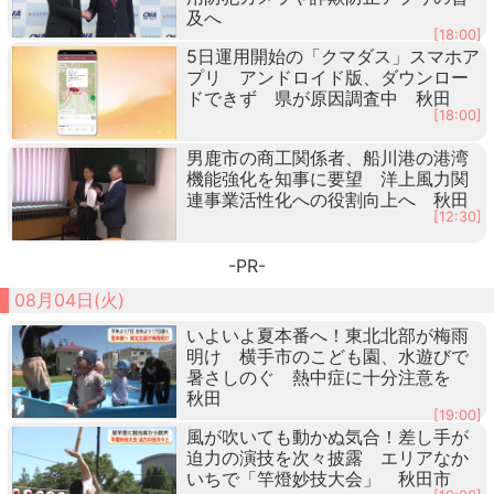
及へ
[18:00]
5日運用開始の「クマダス」スマホア
プリ アンドロイド版、ダウンロー
ドできず 県が原因調査中 秋田
[18:00]
男鹿市の商工関係者、船川港の港湾
機能強化を知事に要望 洋上風力関
連事業活性化への役割向上へ 秋田
[12:30]
-PR-
08月04日(火)
いよいよ夏本番へ！東北北部が梅雨
明け 横手市のこども園、水遊びで
暑さしのぐ 熱中症に十分注意を
秋田
[19:00]
風が吹いても動かぬ気合！差し手が
迫力の演技を次々披露 エリアなか
いちで「竿燈妙技大会」 秋田市