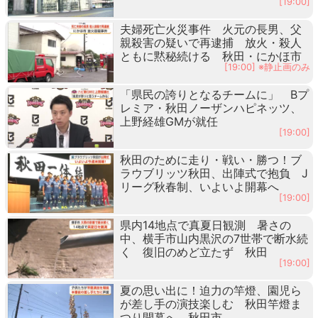
[19:00]
夫婦死亡火災事件 火元の長男、父
親殺害の疑いで再逮捕 放火・殺人
ともに黙秘続ける 秋田・にかほ市
[19:00] ※静止画のみ
「県民の誇りとなるチームに」 Bプ
レミア・秋田ノーザンハピネッツ、
上野経雄GMが就任
[19:00]
秋田のために走り・戦い・勝つ！ブ
ラウブリッツ秋田、出陣式で抱負 J
リーグ秋春制、いよいよ開幕へ
[19:00]
県内14地点で真夏日観測 暑さの
中、横手市山内黒沢の7世帯で断水続
く 復旧のめど立たず 秋田
[19:00]
夏の思い出に！迫力の竿燈、園児ら
が差し手の演技楽しむ 秋田竿燈ま
つり開幕へ 秋田市