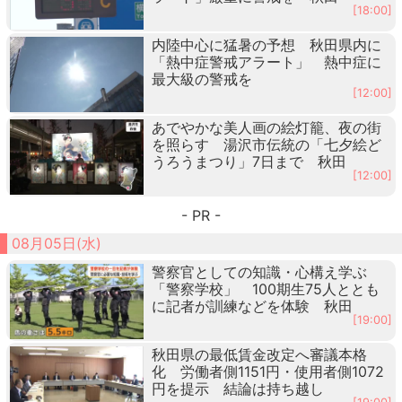
[18:00]
内陸中心に猛暑の予想 秋田県内に
「熱中症警戒アラート」 熱中症に
最大級の警戒を
[12:00]
あでやかな美人画の絵灯籠、夜の街
を照らす 湯沢市伝統の「七夕絵ど
うろうまつり」7日まで 秋田
[12:00]
- PR -
08月05日(水)
警察官としての知識・心構え学ぶ
「警察学校」 100期生75人ととも
に記者が訓練などを体験 秋田
[19:00]
秋田県の最低賃金改定へ審議本格
化 労働者側1151円・使用者側1072
円を提示 結論は持ち越し