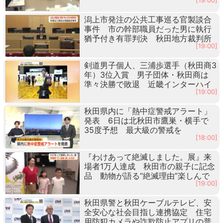
[19:00]
潟上市発注の公共工事巡る官製談合
事件 市の幹部職員だった男に執行
猶予付き有罪判決 秋田地方裁判所
[19:00]
剣道男子個人、三浦歩選手（秋田商3
年）3位入賞 男子団体・秋田商は
準々決勝で敗退 近畿インターハイ
[19:00]
秋田県内に「熱中症警戒アラート」
発表 6日は北秋田市鷹巣・横手で
35度予想 最大級の警戒を
[18:00]
『わけあって絶滅しました。展』来
場者1万人達成 秋田市の親子に記念
品 動物が語る“絶滅理由”楽しんで
[19:00]
秋田県警と秋田ケーブルテレビ、安
全安心な社会目指し連携協定 住宅
用防犯カメラや詐欺防止アプリの普