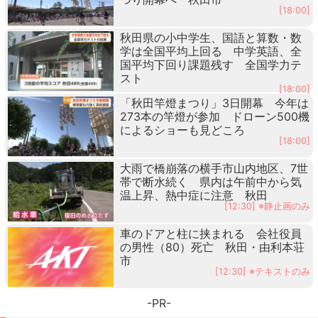
[18:00]
秋田県の小中学生、国語と算数・数
学は全国平均上回る 中学英語、全
国平均下回り課題残す 全国学力テ
スト
[18:00]
「秋田竿燈まつり」3日開幕 今年は
273本の竿燈が参加 ドローン500機
によるショーも見どころ
[18:00]
大雨で橋崩落の横手市山内地区、7世
帯で断水続く 県内は午前中から気
温上昇、熱中症に注意 秋田
[12:30] ※静止画のみ
車のドアと柱に挟まれる 会社役員
の男性（80）死亡 秋田・由利本荘
市
[12:30] ※テキストのみ
-PR-