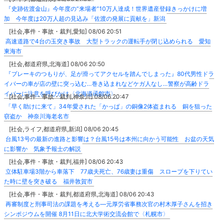
『史跡佐渡金山』今年度の“来場者”10万人達成！世界遺産登録きっかけに増
加 今年度は20万人超の見込み「佐渡の発展に貢献を」新潟
[社会,事件・事故・裁判,愛知] 08/06 20:51
高速道路で4台の玉突き事故 大型トラックの運転手が閉じ込められる 愛知
東海市
[社会,都道府県,北海道] 08/06 20:50
『ブレーキのつもりが、足が滑ってアクセルを踏んでしまった』80代男性ドラ
イバーの車が店の壁に突っ込む…巻き込まれなどケガ人なし…警察が高齢ドラ
イバーに注意を呼びかけ〈北海道函館市〉
[社会,事件・事故・裁判,神奈川] 08/06 20:47
「早く助けに来て」34年愛された「かっぱ」の銅像2体盗まれる 銅を狙った
窃盗か 神奈川海老名市
[社会,ライフ,都道府県,新潟] 08/06 20:45
台風13号の最新の進路と影響は？台風15号は本州に向かう可能性 お盆の天気
に影響か 気象予報士の解説
[社会,事件・事故・裁判,福井] 08/06 20:43
立体駐車場3階から車落下 77歳夫死亡、76歳妻は重傷 スロープを下りてい
た時に壁を突き破る 福井敦賀市
[社会,事件・事故・裁判,都道府県,北海道] 08/06 20:43
再審制度と刑事司法の課題を考える―元厚労省事務次官の村木厚子さんを招き
シンポジウムを開催 8月11日に北大学術交流会館で〈札幌市〉