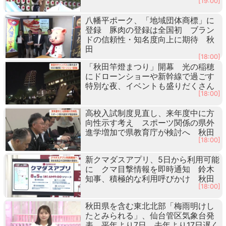
[19:00]
八幡平ポーク、「地域団体商標」に
登録 豚肉の登録は全国初 ブラン
ドの信頼性・知名度向上に期待 秋
田
[18:00]
「秋田竿燈まつり」開幕 光の稲穂
にドローンショーや新幹線で過ごす
特別な夜、イベントも盛りだくさん
[18:00]
高校入試制度見直し、来年度中に方
向性示す考え スポーツ関係の県外
進学増加で県教育庁が検討へ 秋田
[18:00]
新クマダスアプリ、5日から利用可能
に クマ目撃情報を即時通知 鈴木
知事、積極的な利用呼びかけ 秋田
[18:00]
秋田県を含む東北北部「梅雨明けし
たとみられる」、仙台管区気象台発
表 平年より7日、去年より17日遅く