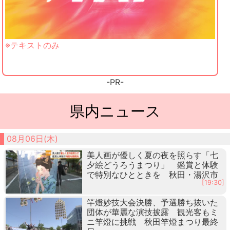
※テキストのみ
-PR-
県内ニュース
08月06日(木)
美人画が優しく夏の夜を照らす「七
夕絵どうろうまつり」 鑑賞と体験
で特別なひとときを 秋田・湯沢市
[19:30]
竿燈妙技大会決勝、予選勝ち抜いた
団体が華麗な演技披露 観光客もミ
ニ竿燈に挑戦 秋田竿燈まつり最終