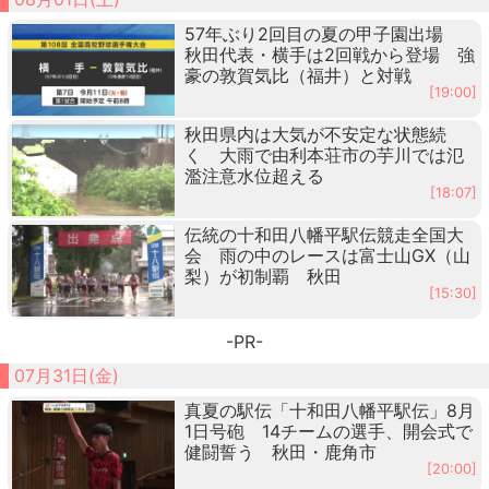
57年ぶり2回目の夏の甲子園出場
秋田代表・横手は2回戦から登場 強
豪の敦賀気比（福井）と対戦
[19:00]
秋田県内は大気が不安定な状態続
く 大雨で由利本荘市の芋川では氾
濫注意水位超える
[18:07]
伝統の十和田八幡平駅伝競走全国大
会 雨の中のレースは富士山GX（山
梨）が初制覇 秋田
[15:30]
-PR-
07月31日(金)
真夏の駅伝「十和田八幡平駅伝」8月
1日号砲 14チームの選手、開会式で
健闘誓う 秋田・鹿角市
[20:00]