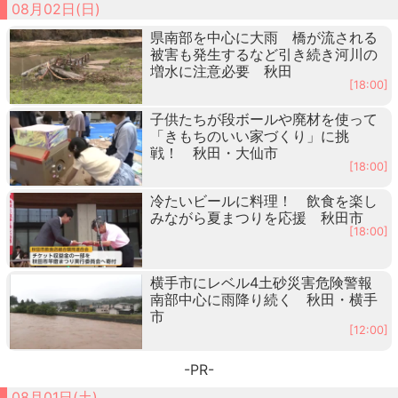
08月02日(日)
県南部を中心に大雨 橋が流される
被害も発生するなど引き続き河川の
増水に注意必要 秋田
[18:00]
子供たちが段ボールや廃材を使って
「きもちのいい家づくり」に挑
戦！ 秋田・大仙市
[18:00]
冷たいビールに料理！ 飲食を楽し
みながら夏まつりを応援 秋田市
[18:00]
横手市にレベル4土砂災害危険警報
南部中心に雨降り続く 秋田・横手
市
[12:00]
-PR-
08月01日(土)