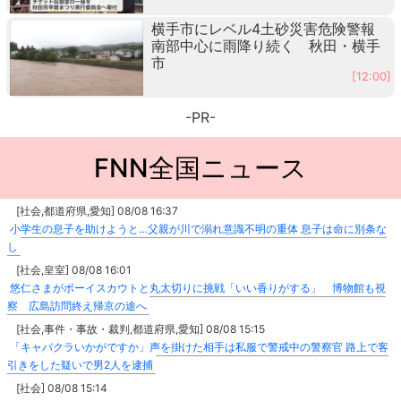
横手市にレベル4土砂災害危険警報
南部中心に雨降り続く 秋田・横手
市
[12:00]
-PR-
FNN全国ニュース
[社会,都道府県,愛知] 08/08 16:37
小学生の息子を助けようと…父親が川で溺れ意識不明の重体 息子は命に別条な
し
[社会,皇室] 08/08 16:01
悠仁さまがボーイスカウトと丸太切りに挑戦「いい香りがする」 博物館も視
察 広島訪問終え帰京の途へ
[社会,事件・事故・裁判,都道府県,愛知] 08/08 15:15
「キャバクラいかがですか」声を掛けた相手は私服で警戒中の警察官 路上で客
引きをした疑いで男2人を逮捕
[社会] 08/08 15:14