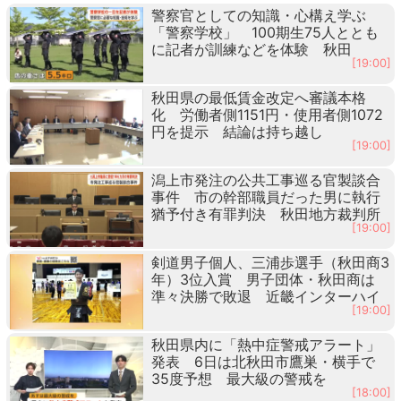
警察官としての知識・心構え学ぶ
「警察学校」 100期生75人ととも
に記者が訓練などを体験 秋田
[19:00]
秋田県の最低賃金改定へ審議本格
化 労働者側1151円・使用者側1072
円を提示 結論は持ち越し
[19:00]
潟上市発注の公共工事巡る官製談合
事件 市の幹部職員だった男に執行
猶予付き有罪判決 秋田地方裁判所
[19:00]
剣道男子個人、三浦歩選手（秋田商3
年）3位入賞 男子団体・秋田商は
準々決勝で敗退 近畿インターハイ
[19:00]
秋田県内に「熱中症警戒アラート」
発表 6日は北秋田市鷹巣・横手で
35度予想 最大級の警戒を
[18:00]