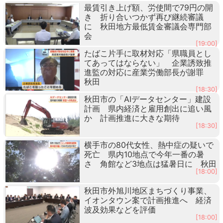
最賃引き上げ額、労使間で79円の開
き 折り合いつかず再び継続審議
に 秋田地方最低賃金審議会専門部
会
[19:00]
たばこ片手に取材対応「県職員とし
てあってはならない」 企業誘致推
進監の対応に産業労働部長が謝罪
秋田
[18:30]
秋田市の「AIデータセンター」建設
計画 県内経済と雇用創出に追い風
か 計画推進に大きな期待
[18:30]
横手市の80代女性、熱中症の疑いで
死亡 県内10地点で今年一番の暑
さ 角館など3地点は猛暑日に 秋田
[18:00]
秋田市外旭川地区まちづくり事業、
イオンタウン案で計画推進へ 経済
波及効果などを評価
[18:00]