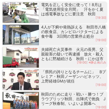
電気を正しく安全に使って！8月は
「電気使用安全月間」 汗をかく夏
は感電事故などに要注意 秋田
[19:30]
4人が下痢や発熱訴える 秋田市八橋
の飲食店、カンピロバクターによる
食中毒 3日間の営業停止処分
[19:00]
夫婦死亡火災事件 火元の長男、父
親殺害の疑いで再逮捕 放火・殺人
ともに黙秘続ける 秋田・にかほ市
[19:00] ※静止画のみ
「県民の誇りとなるチームに」 Bプ
レミア・秋田ノーザンハピネッツ、
上野経雄GMが就任
[19:00]
秋田のために走り・戦い・勝つ！ブ
ラウブリッツ秋田、出陣式で抱負 J
リーグ秋春制、いよいよ開幕へ
[19:00]