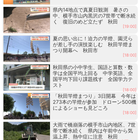
県内14地点で真夏日観測 暑さの
中、横手市山内黒沢の7世帯で断水続
く 復旧のめど立たず 秋田
[19:00]
夏の思い出に！迫力の竿燈、園児ら
が差し手の演技楽しむ 秋田竿燈ま
つり開幕へ 秋田市
[18:00]
秋田県の小中学生、国語と算数・数
学は全国平均上回る 中学英語、全
国平均下回り課題残す 全国学力テ
スト
[18:00]
「秋田竿燈まつり」3日開幕 今年は
273本の竿燈が参加 ドローン500機
によるショーも見どころ
[18:00]
大雨で橋崩落の横手市山内地区、7世
帯で断水続く 県内は午前中から気
温上昇、熱中症に注意 秋田