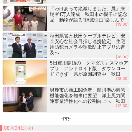
『わけあって絶滅しました。展』来
場者1万人達成 秋田市の親子に記念
品 動物が語る“絶滅理由”楽しんで
[19:00]
秋田県警と秋田ケーブルテレビ、安
全安心な社会目指し連携協定 住宅
用防犯カメラや詐欺防止アプリの普
及へ
[18:00]
5日運用開始の「クマダス」スマホア
プリ アンドロイド版、ダウンロー
ドできず 県が原因調査中 秋田
[18:00]
男鹿市の商工関係者、船川港の港湾
機能強化を知事に要望 洋上風力関
連事業活性化への役割向上へ 秋田
[12:30]
-PR-
08月04日(火)