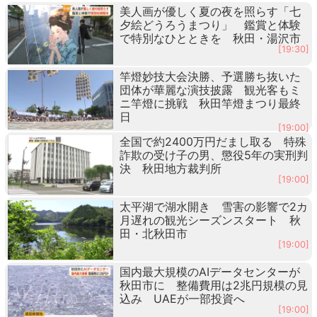
美人画が優しく夏の夜を照らす「七
夕絵どうろうまつり」 鑑賞と体験
で特別なひとときを 秋田・湯沢市
[19:30]
竿燈妙技大会決勝、予選勝ち抜いた
団体が華麗な演技披露 観光客もミ
ニ竿燈に挑戦 秋田竿燈まつり最終
日
[19:00]
全国で約2400万円だまし取る 特殊
詐欺の受け子の男、懲役5年の実刑判
決 秋田地方裁判所
[19:00]
太平湖で湖水開き 雪害の影響で2カ
月遅れの観光シーズンスタート 秋
田・北秋田市
[19:00]
国内最大規模のAIデータセンターが
秋田市に 整備費用は2兆円規模の見
込み UAEが一部投資へ
[19:00]