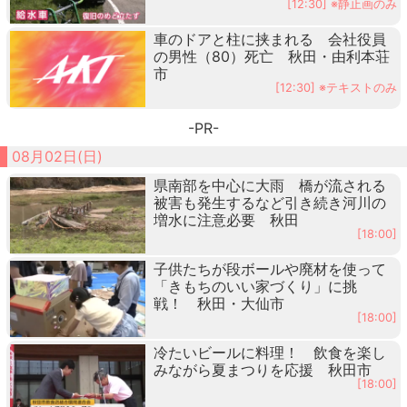
[12:30] ※静止画のみ
車のドアと柱に挟まれる 会社役員
の男性（80）死亡 秋田・由利本荘
市
[12:30] ※テキストのみ
-PR-
08月02日(日)
県南部を中心に大雨 橋が流される
被害も発生するなど引き続き河川の
増水に注意必要 秋田
[18:00]
子供たちが段ボールや廃材を使って
「きもちのいい家づくり」に挑
戦！ 秋田・大仙市
[18:00]
冷たいビールに料理！ 飲食を楽し
みながら夏まつりを応援 秋田市
[18:00]