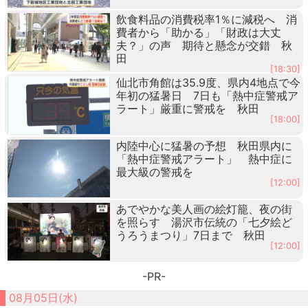
飲食料品の消費税率1％に減税へ 消
費者から「助かる」「財政は大丈
夫？」の声 期待と懸念が交錯 秋
田
[18:30]
仙北市角館は35.9度、県内4地点で今
年初の猛暑日 7日も「熱中症警戒ア
ラート」厳重に警戒を 秋田
[18:00]
内陸中心に猛暑の予想 秋田県内に
「熱中症警戒アラート」 熱中症に
最大級の警戒を
[12:00]
あでやかな美人画の絵灯籠、夜の街
を照らす 湯沢市伝統の「七夕絵ど
うろうまつり」7日まで 秋田
[12:00]
-PR-
08月05日(水)