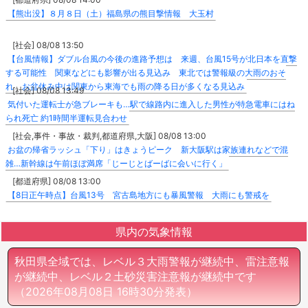
【熊出没】８月８日（土）福島県の熊目撃情報 大玉村
[社会] 08/08 13:50
【台風情報】ダブル台風の今後の進路予想は 来週、台風15号が北日本を直撃
する可能性 関東などにも影響が出る見込み 東北では警報級の大雨のおそ
れ お盆休み中は関東から東海でも雨の降る日が多くなる見込み
[社会] 08/08 13:49
気付いた運転士が急ブレーキも…駅で線路内に進入した男性が特急電車にはね
られ死亡 約1時間半運転見合わせ
[社会,事件・事故・裁判,都道府県,大阪] 08/08 13:00
お盆の帰省ラッシュ「下り」はきょうピーク 新大阪駅は家族連れなどで混
雑…新幹線は午前ほぼ満席「じーじとばーばに会いに行く」
[都道府県] 08/08 13:00
【8日正午時点】台風13号 宮古島地方にも暴風警報 大雨にも警戒を
県内の気象情報
秋田県全域では、レベル３大雨警報が継続中、雷注意報
が継続中、レベル２土砂災害注意報が継続中です
（2026年08月08日 16時30分発表）