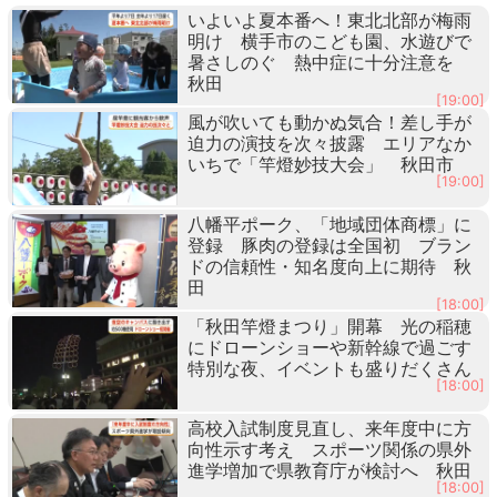
いよいよ夏本番へ！東北北部が梅雨
明け 横手市のこども園、水遊びで
暑さしのぐ 熱中症に十分注意を
秋田
[19:00]
風が吹いても動かぬ気合！差し手が
迫力の演技を次々披露 エリアなか
いちで「竿燈妙技大会」 秋田市
[19:00]
八幡平ポーク、「地域団体商標」に
登録 豚肉の登録は全国初 ブラン
ドの信頼性・知名度向上に期待 秋
田
[18:00]
「秋田竿燈まつり」開幕 光の稲穂
にドローンショーや新幹線で過ごす
特別な夜、イベントも盛りだくさん
[18:00]
高校入試制度見直し、来年度中に方
向性示す考え スポーツ関係の県外
進学増加で県教育庁が検討へ 秋田
[18:00]