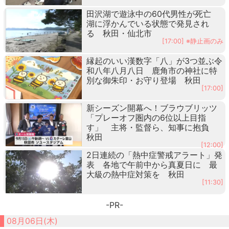
田沢湖で遊泳中の60代男性が死亡
湖に浮かんでいる状態で発見され
る 秋田・仙北市
[17:00] ※静止画のみ
縁起のいい漢数字「八」が3つ並ぶ令
和八年八月八日 鹿角市の神社に特
別な御朱印・お守り登場 秋田
[17:00]
新シーズン開幕へ！ブラウブリッツ
「プレーオフ圏内の6位以上目指
す」 主将・監督ら、知事に抱負
秋田
[12:00]
2日連続の「熱中症警戒アラート」発
表 各地で午前中から真夏日に 最
大級の熱中症対策を 秋田
[11:30]
-PR-
08月06日(木)