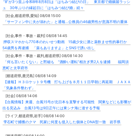
“8”が3つ並ぶ令和8年8月8日は「はちみつ結びの日」 東京都で婚姻届ラッシ
ュ 30年ぶりの縁起日に「はちみつ結び婚」続々
[社会,都道府県,愛知] 08/08 15:00
「サーフィン中に夫が溺れた」と通報…公務員の46歳男性が意識不明の重体
[社会,事件・事故・裁判] 08/08 14:45
押収スマホから770本のわいせつ動画 15歳少女に酒と薬飲ませ性的暴行か
54歳男を再逮捕 「薬もありますよ」とSNSで誘い出し
[社会,事件・事故・裁判,都道府県] 08/08 14:30
「何も言いたくない」と黙秘も “酒酔い運転”相次ぎ男2人を逮捕 福岡須
恵町と太宰府市
[都道府県,鹿児島] 08/08 14:09
【速報】Ｈ３ロケット９号機 打ち上げを８月１１日早朝に再延期 ＪＡＸＡ
「気象条件整わず」
[社会] 08/08 14:06
【台風情報】来週、台風15号が北日本を直撃する可能性 関東などにも影響が
出る見込み 台風13号は9日正午には東シナ海に達する予報
[ライフ,都道府県,岩手] 08/08 14:00
雫石町で捕獲のクマ 民家に何度も侵入した個体とDNA型一致 岩手県
[都道府県] 08/08 14:00