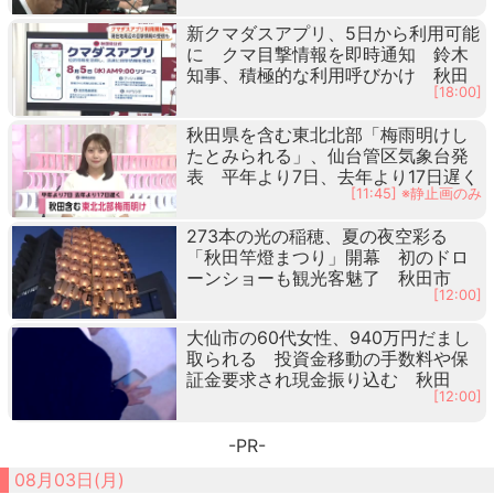
新クマダスアプリ、5日から利用可能
に クマ目撃情報を即時通知 鈴木
知事、積極的な利用呼びかけ 秋田
[18:00]
秋田県を含む東北北部「梅雨明けし
たとみられる」、仙台管区気象台発
表 平年より7日、去年より17日遅く
[11:45] ※静止画のみ
273本の光の稲穂、夏の夜空彩る
「秋田竿燈まつり」開幕 初のドロ
ーンショーも観光客魅了 秋田市
[12:00]
大仙市の60代女性、940万円だまし
取られる 投資金移動の手数料や保
証金要求され現金振り込む 秋田
[12:00]
-PR-
08月03日(月)