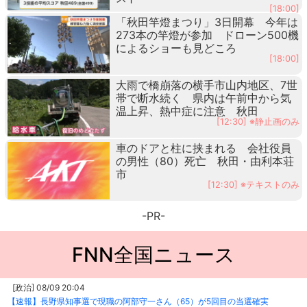
[18:00]
「秋田竿燈まつり」3日開幕 今年は
273本の竿燈が参加 ドローン500機
によるショーも見どころ
[18:00]
大雨で橋崩落の横手市山内地区、7世
帯で断水続く 県内は午前中から気
温上昇、熱中症に注意 秋田
[12:30] ※静止画のみ
車のドアと柱に挟まれる 会社役員
の男性（80）死亡 秋田・由利本荘
市
[12:30] ※テキストのみ
-PR-
FNN全国ニュース
[政治] 08/09 20:04
【速報】長野県知事選で現職の阿部守一さん（65）が5回目の当選確実