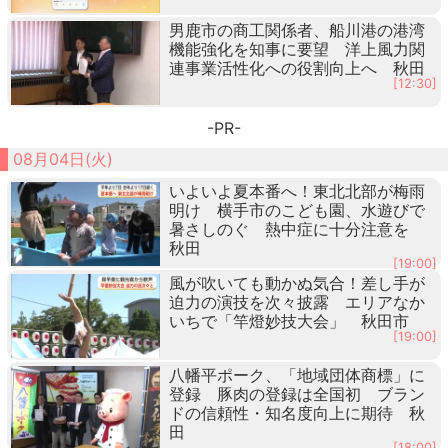
男鹿市の商工関係者、船川港の港湾
機能強化を知事に要望 洋上風力関
連事業活性化への役割向上へ 秋田
[12:30]
-PR-
08月04日(火)
いよいよ夏本番へ！東北北部が梅雨
明け 横手市のこども園、水遊びで
暑さしのぐ 熱中症に十分注意を
秋田
[19:00]
風が吹いても動かぬ気合！差し手が
迫力の演技を次々披露 エリアなか
いちで「竿燈妙技大会」 秋田市
[19:00]
八幡平ポーク、「地域団体商標」に
登録 豚肉の登録は全国初 ブラン
ドの信頼性・知名度向上に期待 秋
田
[18:00]