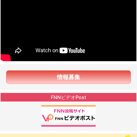
情報募集
FNNビデオPost