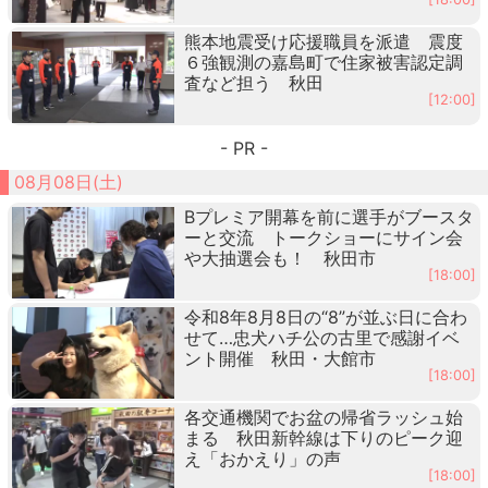
熊本地震受け応援職員を派遣 震度
６強観測の嘉島町で住家被害認定調
査など担う 秋田
[12:00]
- PR -
08月08日(土)
Bプレミア開幕を前に選手がブースタ
ーと交流 トークショーにサイン会
や大抽選会も！ 秋田市
[18:00]
令和8年8月8日の“8”が並ぶ日に合わ
せて…忠犬ハチ公の古里で感謝イベ
ント開催 秋田・大館市
[18:00]
各交通機関でお盆の帰省ラッシュ始
まる 秋田新幹線は下りのピーク迎
え「おかえり」の声
[18:00]