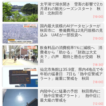
太平湖で湖水開き 雪害の影響で2カ
月遅れの観光シーズンスタート 秋
田・北秋田市
[19:00]
国内最大規模のAIデータセンターが
秋田市に 整備費用は2兆円規模の見
込み UAEが一部投資へ
[19:00]
飲食料品の消費税率1％に減税へ 消
費者から「助かる」「財政は大丈
夫？」の声 期待と懸念が交錯 秋
田
[18:30]
仙北市角館は35.9度、県内4地点で今
年初の猛暑日 7日も「熱中症警戒ア
ラート」厳重に警戒を 秋田
[18:00]
内陸中心に猛暑の予想 秋田県内に
「熱中症警戒アラート」 熱中症に
最大級の警戒を
[12:00]