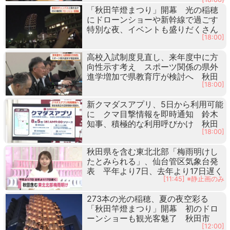
「秋田竿燈まつり」開幕 光の稲穂
にドローンショーや新幹線で過ごす
特別な夜、イベントも盛りだくさん
[18:00]
高校入試制度見直し、来年度中に方
向性示す考え スポーツ関係の県外
進学増加で県教育庁が検討へ 秋田
[18:00]
新クマダスアプリ、5日から利用可能
に クマ目撃情報を即時通知 鈴木
知事、積極的な利用呼びかけ 秋田
[18:00]
秋田県を含む東北北部「梅雨明けし
たとみられる」、仙台管区気象台発
表 平年より7日、去年より17日遅く
[11:45] ※静止画のみ
273本の光の稲穂、夏の夜空彩る
「秋田竿燈まつり」開幕 初のドロ
ーンショーも観光客魅了 秋田市
[12:00]