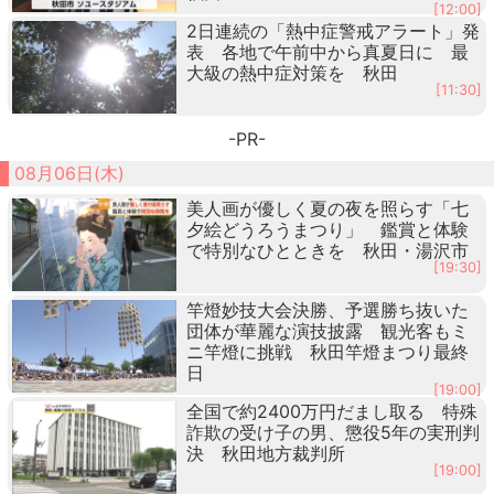
[12:00]
2日連続の「熱中症警戒アラート」発
表 各地で午前中から真夏日に 最
大級の熱中症対策を 秋田
[11:30]
-PR-
08月06日(木)
美人画が優しく夏の夜を照らす「七
夕絵どうろうまつり」 鑑賞と体験
で特別なひとときを 秋田・湯沢市
[19:30]
竿燈妙技大会決勝、予選勝ち抜いた
団体が華麗な演技披露 観光客もミ
ニ竿燈に挑戦 秋田竿燈まつり最終
日
[19:00]
全国で約2400万円だまし取る 特殊
詐欺の受け子の男、懲役5年の実刑判
決 秋田地方裁判所
[19:00]