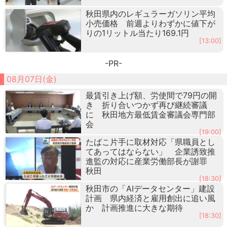
秋田県内のレギュラーガソリン平均
小売価格 前週よりわずかに値下が
りの1リットル当たり169.1円
[13:00]
-PR-
08月07日(金)
最賃引き上げ額、労使間で79円の開
き 折り合いつかず再び継続審議
に 秋田地方最低賃金審議会専門部
会
[19:00]
たばこ片手に取材対応「県職員とし
てあってはならない」 企業誘致推
進監の対応に産業労働部長が謝罪
秋田
[18:30]
秋田市の「AIデータセンター」建設
計画 県内経済と雇用創出に追い風
か 計画推進に大きな期待
[18:30]