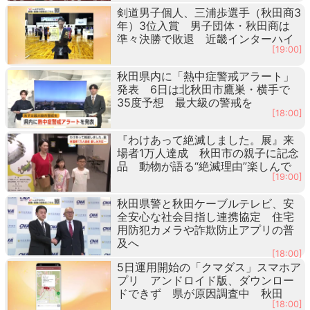
剣道男子個人、三浦歩選手（秋田商3
年）3位入賞 男子団体・秋田商は
準々決勝で敗退 近畿インターハイ
[19:00]
秋田県内に「熱中症警戒アラート」
発表 6日は北秋田市鷹巣・横手で
35度予想 最大級の警戒を
[18:00]
『わけあって絶滅しました。展』来
場者1万人達成 秋田市の親子に記念
品 動物が語る“絶滅理由”楽しんで
[19:00]
秋田県警と秋田ケーブルテレビ、安
全安心な社会目指し連携協定 住宅
用防犯カメラや詐欺防止アプリの普
及へ
[18:00]
5日運用開始の「クマダス」スマホア
プリ アンドロイド版、ダウンロー
ドできず 県が原因調査中 秋田
[18:00]