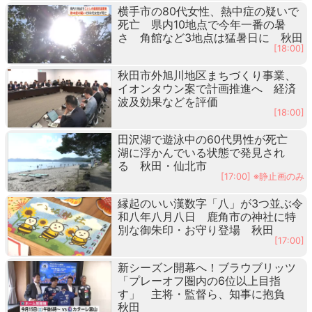
横手市の80代女性、熱中症の疑いで
死亡 県内10地点で今年一番の暑
さ 角館など3地点は猛暑日に 秋田
[18:00]
秋田市外旭川地区まちづくり事業、
イオンタウン案で計画推進へ 経済
波及効果などを評価
[18:00]
田沢湖で遊泳中の60代男性が死亡
湖に浮かんでいる状態で発見され
る 秋田・仙北市
[17:00] ※静止画のみ
縁起のいい漢数字「八」が3つ並ぶ令
和八年八月八日 鹿角市の神社に特
別な御朱印・お守り登場 秋田
[17:00]
新シーズン開幕へ！ブラウブリッツ
「プレーオフ圏内の6位以上目指
す」 主将・監督ら、知事に抱負
秋田