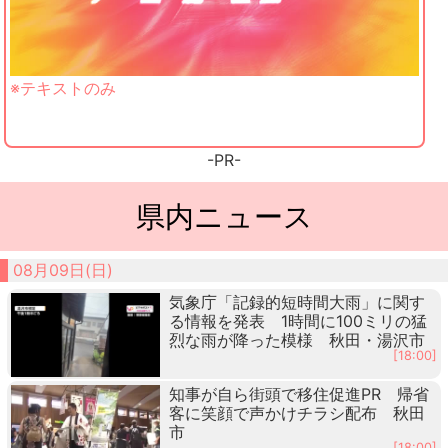
※テキストのみ
-PR-
県内ニュース
08月09日(日)
気象庁「記録的短時間大雨」に関す
る情報を発表 1時間に100ミリの猛
烈な雨が降った模様 秋田・湯沢市
[18:00]
知事が自ら街頭で移住促進PR 帰省
客に笑顔で声かけチラシ配布 秋田
市
[18:00]