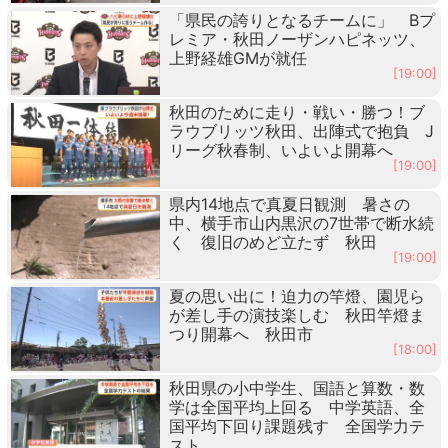
「県民の誇りとなるチームに」 Bプ
レミア・秋田ノーザンハピネッツ、
上野経雄GMが就任
[19:00]
秋田のために走り・戦い・勝つ！ブ
ラウブリッツ秋田、出陣式で抱負 J
リーグ秋春制、いよいよ開幕へ
[19:00]
県内14地点で真夏日観測 暑さの
中、横手市山内黒沢の7世帯で断水続
く 復旧のめど立たず 秋田
[19:00]
夏の思い出に！迫力の竿燈、園児ら
が差し手の演技楽しむ 秋田竿燈ま
つり開幕へ 秋田市
[18:00]
秋田県の小中学生、国語と算数・数
学は全国平均上回る 中学英語、全
国平均下回り課題残す 全国学力テ
スト