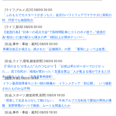
[ライフ,グルメ,石川] 08/09 20:00
「ふわもちでカスタードがぎっちり」金沢のハワイフェアでマラサダに長蛇の
列 円安でも南国気分
[ライフ,新潟] 08/09 20:00
【迷惑行為】“日本一の花火大会”で長時間駐車にゴミのポイ捨て…“迷惑行
為”相次いだ道の駅から嘆きの声「9割以上が県外ナンバー」
[社会,事件・事故・裁判] 08/09 20:00
再審法改正が成立も…残された「証拠開示」の壁 「運用によっては改悪」
[社会,ライフ,環境,都道府県] 08/09 20:00
【”花のまち”が生んだ”人のつながり”】「以前は草がボーボーでひどかっ
た…」花で住民が、地域が変わった！支援企業は「人が集まる場ができると日
本は明るくなる」〈北海道東神楽町〉
[国際,中東] 08/09 19:46
イラン最高指導者モジタバ師の映像か イランメディア「初公開」 いつ撮影
されたものかは不明
[社会,スポーツ,都道府県,長野] 08/09 19:30
「滑落して右足をけがして動けない」 中央アルプス宝剣岳で愛知の男性が遭
難 長野県警のヘリで救助 ルートを間違えたか
[社会,事件・事故・裁判] 08/09 19:30