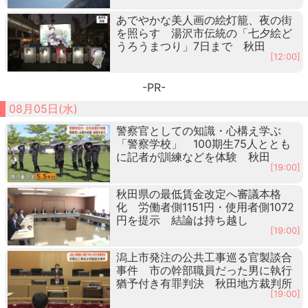
あでやかな美人画の絵灯籠、夜の街
を照らす 湯沢市伝統の「七夕絵ど
うろうまつり」7日まで 秋田
[12:00]
-PR-
08月05日(水)
警察官としての知識・心構え学ぶ
「警察学校」 100期生75人ととも
に記者が訓練などを体験 秋田
[19:00]
秋田県の最低賃金改定へ審議本格
化 労働者側1151円・使用者側1072
円を提示 結論は持ち越し
[19:00]
潟上市発注の公共工事巡る官製談合
事件 市の幹部職員だった男に執行
猶予付き有罪判決 秋田地方裁判所
[19:00]