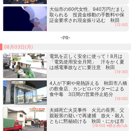
大仙市の60代女性、940万円だまし
取られる 投資金移動の手数料や保
証金要求され現金振り込む 秋田
[12:00]
-PR-
08月03日(月)
電気を正しく安全に使って！8月は
「電気使用安全月間」 汗をかく夏
は感電事故などに要注意 秋田
[19:30]
4人が下痢や発熱訴える 秋田市八橋
の飲食店、カンピロバクターによる
食中毒 3日間の営業停止処分
[19:00]
夫婦死亡火災事件 火元の長男、父
親殺害の疑いで再逮捕 放火・殺人
ともに黙秘続ける 秋田・にかほ市
[19:00] ※静止画のみ