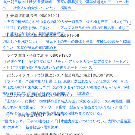
九州朝日放送社員が“飲酒運転” 警察の職務質問で基準値超えのアルコール検
出 「社会人の自覚欠いていた」 福岡市
[社会,都道府県,長野] 08/09 19:21
土石流で橋が流され登山者ら約390人が一時孤立 仮の橋を設置、44人が下山
「迂回して岩壁を歩いてきた」 北アルプス燕岳の登山口の中房温泉に通じて
いる県道が通行止め 長野県安曇野市
[社会,気象・災害,都道府県,長野] 08/09 19:06
増水した用水路に人が... 身元不明の男性の遺体を発見 年齢は60歳から80歳
くらい 警察が身元の確認進める
[ライフ,教育・子育て,新潟] 08/09 19:00
【産後ケア】「産後ママにゆとりを」ヘアカットカラーにアロマトリートメン
トも！“ママ助産師”考案の新たな産後サポートサービス
[経済,ライフ,ネットで話題,エンタメ,都道府県,北海道] 08/09 19:00
【ファイターズ2軍本拠地】選ばれた恵庭と選ばれなかった江別苫小牧…それ
ぞれの現在地と未来図は？_”記念のネクタイ”で臨んだ発表会見から1か月_小林
執行役員に選定理由と今後の計画を聞いた！〈北海道〉
[経済,ライフ,都道府県,長野] 08/09 19:00
「土地の味」に挑む 御牧原の若き職人が追い求める信州チーズの可能性 開
業わずか1年で国産チーズアワード受賞 製造から販売まで1人で担う31歳「チ
ーズを作るより、地域の牛乳や乳酸菌の個性をまとめている」
[ライフ,防災,都道府県] 08/09 19:00
“巨大トンネル工事”の進捗は？「排水能力が追いついていない」大雨で“道路冠
水”の新潟市 被害軽減へ雨水流す
[ライフ,エンタメ,都道府県,北海道] 08/09 19:00