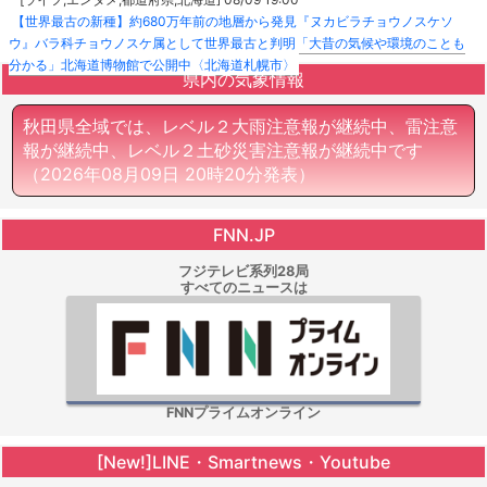
【世界最古の新種】約680万年前の地層から発見『ヌカビラチョウノスケソ
ウ』バラ科チョウノスケ属として世界最古と判明「大昔の気候や環境のことも
分かる」北海道博物館で公開中〈北海道札幌市〉
県内の気象情報
秋田県全域では、レベル２大雨注意報が継続中、雷注意
報が継続中、レベル２土砂災害注意報が継続中です
（2026年08月09日 20時20分発表）
FNN.JP
フジテレビ系列28局
すべてのニュースは
FNNプライムオンライン
[New!]LINE・Smartnews・Youtube