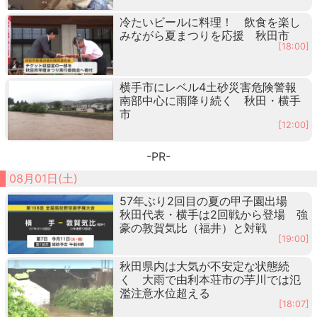
冷たいビールに料理！ 飲食を楽し
みながら夏まつりを応援 秋田市
[18:00]
横手市にレベル4土砂災害危険警報
南部中心に雨降り続く 秋田・横手
市
[12:00]
-PR-
08月01日(土)
57年ぶり2回目の夏の甲子園出場
秋田代表・横手は2回戦から登場 強
豪の敦賀気比（福井）と対戦
[19:00]
秋田県内は大気が不安定な状態続
く 大雨で由利本荘市の芋川では氾
濫注意水位超える
[18:07]