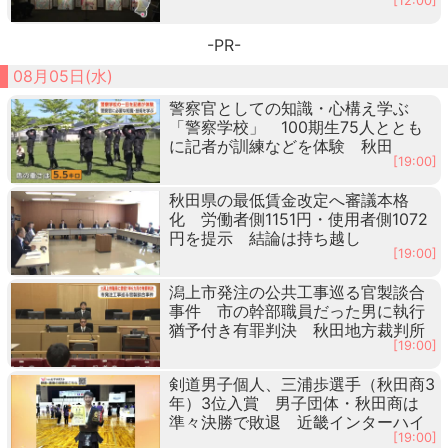
[12:00]
-PR-
08月05日(水)
警察官としての知識・心構え学ぶ
「警察学校」 100期生75人ととも
に記者が訓練などを体験 秋田
[19:00]
秋田県の最低賃金改定へ審議本格
化 労働者側1151円・使用者側1072
円を提示 結論は持ち越し
[19:00]
潟上市発注の公共工事巡る官製談合
事件 市の幹部職員だった男に執行
猶予付き有罪判決 秋田地方裁判所
[19:00]
剣道男子個人、三浦歩選手（秋田商3
年）3位入賞 男子団体・秋田商は
準々決勝で敗退 近畿インターハイ
[19:00]