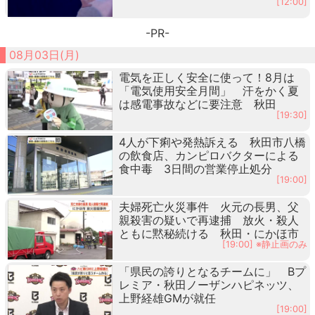
[12:00]
-PR-
08月03日(月)
電気を正しく安全に使って！8月は
「電気使用安全月間」 汗をかく夏
は感電事故などに要注意 秋田
[19:30]
4人が下痢や発熱訴える 秋田市八橋
の飲食店、カンピロバクターによる
食中毒 3日間の営業停止処分
[19:00]
夫婦死亡火災事件 火元の長男、父
親殺害の疑いで再逮捕 放火・殺人
ともに黙秘続ける 秋田・にかほ市
[19:00] ※静止画のみ
「県民の誇りとなるチームに」 Bプ
レミア・秋田ノーザンハピネッツ、
上野経雄GMが就任
[19:00]