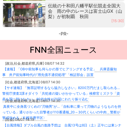
伝統の十和田八幡平駅伝競走全国大
会 雨の中のレースは富士山GX（山
梨）が初制覇 秋田
[15:30]
-PR-
FNN全国ニュース
[政治,社会,都道府県,兵庫] 08/07 14:32
【速報】「OBや前知事も何らかの形でヒアリングする予定」 兵庫斎藤知
事 井戸前知事時代の“用先債不適切処理”「検証部会」設置
[社会,都道府県,北海道] 08/07 14:30
【サギ速報】「無罪証明するなら協力しなさい」8200万円だまし取られる…
警視庁捜査2課オダイラ「共犯者の疑いがかかっている」検察官ミズクラ「資
産を国に預けなさい」80代女性が21回にわたり振り込む
[社会,都道府県,北海道] 08/07 14:30
真夜中に全身黒づくめの”刃物男”が…「自転車に乗って刃物のようなものを持
っている」通りがかった目撃者が110番通報_20～30代くらいの中肉＿警察が
警戒強める〈札幌市豊平区〉
[社会] 08/07 14:19
【台風情報】ダブル台風の進路予想は 台風13号は8日（土）正午には東シナ