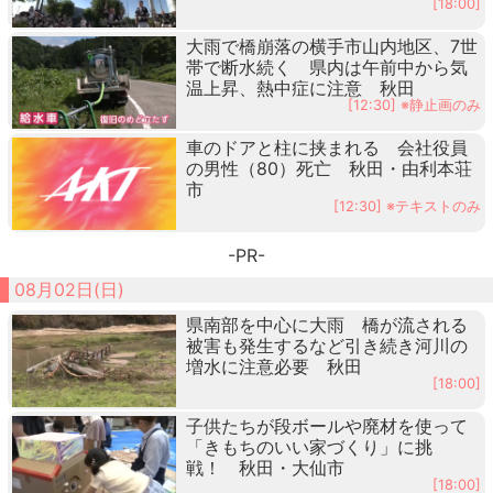
[18:00]
大雨で橋崩落の横手市山内地区、7世
帯で断水続く 県内は午前中から気
温上昇、熱中症に注意 秋田
[12:30] ※静止画のみ
車のドアと柱に挟まれる 会社役員
の男性（80）死亡 秋田・由利本荘
市
[12:30] ※テキストのみ
-PR-
08月02日(日)
県南部を中心に大雨 橋が流される
被害も発生するなど引き続き河川の
増水に注意必要 秋田
[18:00]
子供たちが段ボールや廃材を使って
「きもちのいい家づくり」に挑
戦！ 秋田・大仙市
[18:00]