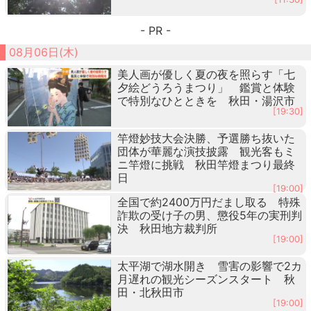
- PR -
08月06日(木)
美人画が優しく夏の夜を照らす「七
夕絵どうろうまつり」 鑑賞と体験
で特別なひとときを 秋田・湯沢市
[19:30]
竿燈妙技大会決勝、予選勝ち抜いた
団体が華麗な演技披露 観光客もミ
ニ竿燈に挑戦 秋田竿燈まつり最終
日
[19:00]
全国で約2400万円だまし取る 特殊
詐欺の受け子の男、懲役5年の実刑判
決 秋田地方裁判所
[19:00]
太平湖で湖水開き 雪害の影響で2カ
月遅れの観光シーズンスタート 秋
田・北秋田市
[19:00]