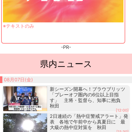
※テキストのみ
-PR-
県内ニュース
08月07日(金)
新シーズン開幕へ！ブラウブリッツ
「プレーオフ圏内の6位以上目指
す」 主将・監督ら、知事に抱負
秋田
[12:00]
2日連続の「熱中症警戒アラート」発
表 各地で午前中から真夏日に 最
大級の熱中症対策を 秋田
[11:30]