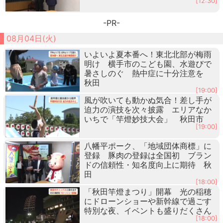
[12:30]
-PR-
08月04日(火)
いよいよ夏本番へ！東北北部が梅雨
明け 横手市のこども園、水遊びで
暑さしのぐ 熱中症に十分注意を
秋田
[19:00]
風が吹いても動かぬ気合！差し手が
迫力の演技を次々披露 エリアなか
いちで「竿燈妙技大会」 秋田市
[19:00]
八幡平ポーク、「地域団体商標」に
登録 豚肉の登録は全国初 ブラン
ドの信頼性・知名度向上に期待 秋
田
[18:00]
「秋田竿燈まつり」開幕 光の稲穂
にドローンショーや新幹線で過ごす
特別な夜、イベントも盛りだくさん
[18:00]