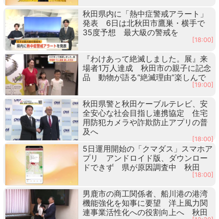
秋田県内に「熱中症警戒アラート」
発表 6日は北秋田市鷹巣・横手で
35度予想 最大級の警戒を
[18:00]
『わけあって絶滅しました。展』来
場者1万人達成 秋田市の親子に記念
品 動物が語る“絶滅理由”楽しんで
[19:00]
秋田県警と秋田ケーブルテレビ、安
全安心な社会目指し連携協定 住宅
用防犯カメラや詐欺防止アプリの普
及へ
[18:00]
5日運用開始の「クマダス」スマホア
プリ アンドロイド版、ダウンロー
ドできず 県が原因調査中 秋田
[18:00]
男鹿市の商工関係者、船川港の港湾
機能強化を知事に要望 洋上風力関
連事業活性化への役割向上へ 秋田