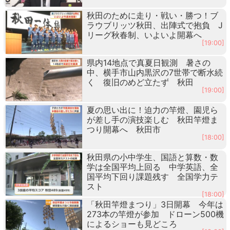
秋田のために走り・戦い・勝つ！ブ
ラウブリッツ秋田、出陣式で抱負 J
リーグ秋春制、いよいよ開幕へ
[19:00]
県内14地点で真夏日観測 暑さの
中、横手市山内黒沢の7世帯で断水続
く 復旧のめど立たず 秋田
[19:00]
夏の思い出に！迫力の竿燈、園児ら
が差し手の演技楽しむ 秋田竿燈ま
つり開幕へ 秋田市
[18:00]
秋田県の小中学生、国語と算数・数
学は全国平均上回る 中学英語、全
国平均下回り課題残す 全国学力テ
スト
[18:00]
「秋田竿燈まつり」3日開幕 今年は
273本の竿燈が参加 ドローン500機
によるショーも見どころ