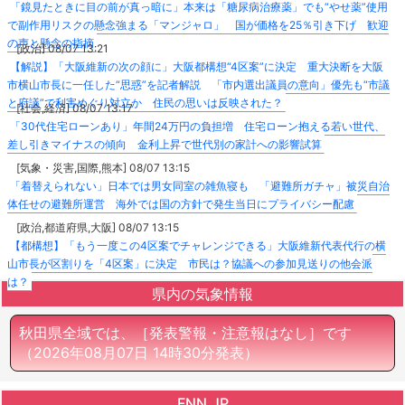
「鏡見たときに目の前が真っ暗に」本来は「糖尿病治療薬」でも“やせ薬”使用
で副作用リスクの懸念強まる「マンジャロ」 国が価格を25％引き下げ 歓迎
の声と懸念の指摘
[政治] 08/07 13:21
【解説】「大阪維新の次の顔に」大阪都構想“4区案”に決定 重大決断を大阪
市横山市長に一任した“思惑”を記者解説 「市内選出議員の意向」優先も“市議
と府議”で利害めぐり対立か 住民の思いは反映された？
[社会,経済] 08/07 13:17
「30代住宅ローンあり」年間24万円の負担増 住宅ローン抱える若い世代、
差し引きマイナスの傾向 金利上昇で世代別の家計への影響試算
[気象・災害,国際,熊本] 08/07 13:15
「着替えられない」日本では男女同室の雑魚寝も 「避難所ガチャ」被災自治
体任せの避難所運営 海外では国の方針で発生当日にプライバシー配慮
[政治,都道府県,大阪] 08/07 13:15
【都構想】「もう一度この4区案でチャレンジできる」大阪維新代表代行の横
山市長が区割りを「4区案」に決定 市民は？協議への参加見送りの他会派
は？
県内の気象情報
秋田県全域では、［発表警報・注意報はなし］です
（2026年08月07日 14時30分発表）
FNN.JP