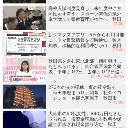
高校入試制度見直し、来年度中に方
向性示す考え スポーツ関係の県外
進学増加で県教育庁が検討へ 秋田
[18:00]
新クマダスアプリ、5日から利用可能
に クマ目撃情報を即時通知 鈴木
知事、積極的な利用呼びかけ 秋田
[18:00]
秋田県を含む東北北部「梅雨明けし
たとみられる」、仙台管区気象台発
表 平年より7日、去年より17日遅く
[11:45] ※静止画のみ
273本の光の稲穂、夏の夜空彩る
「秋田竿燈まつり」開幕 初のドロ
ーンショーも観光客魅了 秋田市
[12:00]
大仙市の60代女性、940万円だまし
取られる 投資金移動の手数料や保
証金要求され現金振り込む 秋田