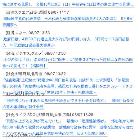
海に達する見通し 台風15号は9日（日）午前9時には日本の東に達する見通し
[政治スクエア,政治,選挙] 08/07 14:17
国民民主党の代表選挙 玉木代表と橋本幹彦衆院議員の2人の対決に 9月6日
投開票へ
[経済,マネー] 08/07 13:53
政府日銀、4月30日に過去最大6.2兆円の円買い介入 3日間で11.7兆円超投
入 年間総額は過去最大更新か
[経済,ビジネス,グルメ] 08/07 13:50
ネジの次は『顔』 名刺代わりに“顔チョコ”開発 3Dで作った超精工な自分の顔
食べて覚えて！【福岡発】
[社会,都道府県,北海道] 08/07 13:32
”強盗致死”主犯格の”特定少年”川口侑斗被告（当時18）に求刑通り「無期懲
役」の判決『終始共犯者を主導、残忍な行為を提案し暴行をエスカレートさせ
た』…当時17歳の少年は「懲役30年」判決＜札幌地裁＞
[社会,経済] 08/07 13:31
「税務署に行かずあらゆる税務手続きができる社会を目指す」 国税庁新長官
の青木孝徳氏が就任会見
[社会,ライフ,SDGs,都道府県,大阪,広島] 08/07 13:28
「階段を上がると弟が死んでいた」 最後の「近距離被爆者」 爆心地から半
径500ｍ以内で被爆の90歳男性 放射線で染色体に異常 凄惨な記憶から住む
ことができなかった故郷を覚悟を決め訪問 伝えた記憶と願い
[ライフ] 08/07 13:25