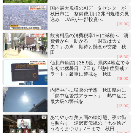
国内最大規模のAIデータセンターが
秋田市に 整備費用は2兆円規模の見
込み UAEが一部投資へ
[19:00]
飲食料品の消費税率1％に減税へ 消
費者から「助かる」「財政は大丈
夫？」の声 期待と懸念が交錯 秋
田
[18:30]
仙北市角館は35.9度、県内4地点で今
年初の猛暑日 7日も「熱中症警戒ア
ラート」厳重に警戒を 秋田
[18:00]
内陸中心に猛暑の予想 秋田県内に
「熱中症警戒アラート」 熱中症に
最大級の警戒を
[12:00]
あでやかな美人画の絵灯籠、夜の街
を照らす 湯沢市伝統の「七夕絵ど
うろうまつり」7日まで 秋田