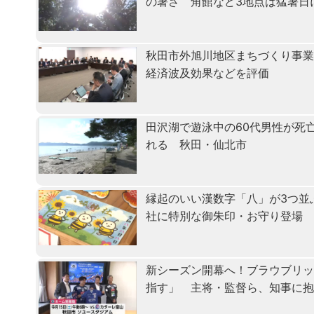
の暑さ 角館など3地点は猛暑日
秋田市外旭川地区まちづくり事
経済波及効果などを評価
田沢湖で遊泳中の60代男性が死
れる 秋田・仙北市
縁起のいい漢数字「八」が3つ並
社に特別な御朱印・お守り登場
新シーズン開幕へ！ブラウブリッ
指す」 主将・監督ら、知事に