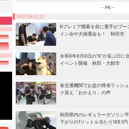
- PR -
08月08日(土)
Bプレミア開幕を前に選手がブー
イン会や大抽選会も！ 秋田市
令和8年8月8日の“8”が並ぶ日
イベント開催 秋田・大館市
各交通機関でお盆の帰省ラッシ
ク迎え「おかえり」の声
秋田県内のレギュラーガソリン
下がりの1リットル当たり169.1円