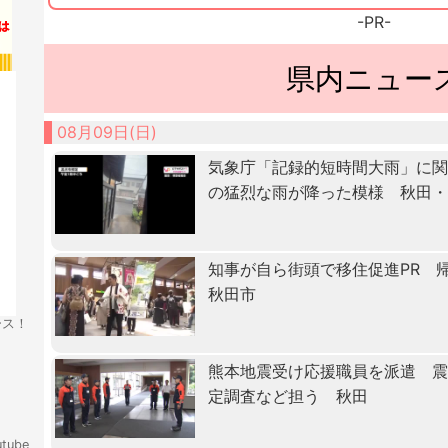
-PR-
県内ニュー
08月09日(日)
気象庁「記録的短時間大雨」に関
の猛烈な雨が降った模様 秋田
知事が自ら街頭で移住促進PR
秋田市
ース！
熊本地震受け応援職員を派遣 
定調査など担う 秋田
tube