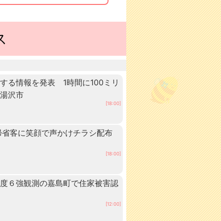
ス
する情報を発表 1時間に100ミリ
・湯沢市
[18:00]
 帰省客に笑顔で声かけチラシ配布
[18:00]
震度６強観測の嘉島町で住家被害認
[12:00]