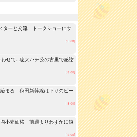
スターと交流 トークショーにサ
[18:00]
に合わせて…忠犬ハチ公の古里で感謝
[18:00]
ュ始まる 秋田新幹線は下りのピー
[18:00]
平均小売価格 前週よりわずかに値
[13:00]