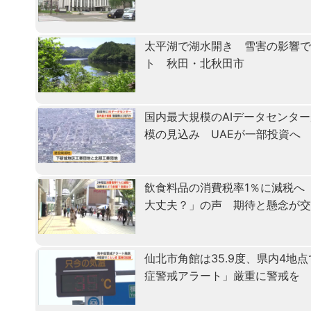
太平湖で湖水開き 雪害の影響で
ト 秋田・北秋田市
国内最大規模のAIデータセンタ
模の見込み UAEが一部投資へ
飲食料品の消費税率1％に減税へ
大丈夫？」の声 期待と懸念が
仙北市角館は35.9度、県内4地
症警戒アラート」厳重に警戒を