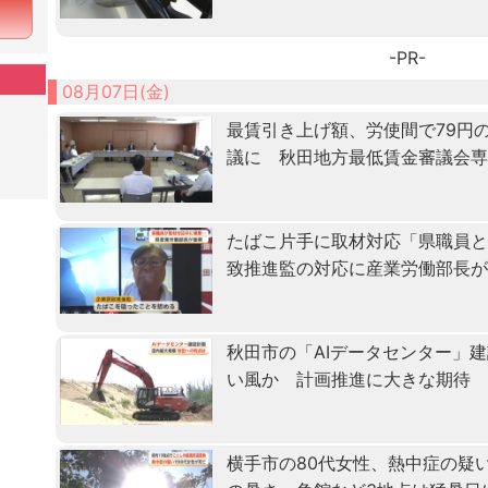
-PR-
08月07日(金)
最賃引き上げ額、労使間で79円
議に 秋田地方最低賃金審議会
たばこ片手に取材対応「県職員
致推進監の対応に産業労働部長
秋田市の「AIデータセンター」
い風か 計画推進に大きな期待
横手市の80代女性、熱中症の疑