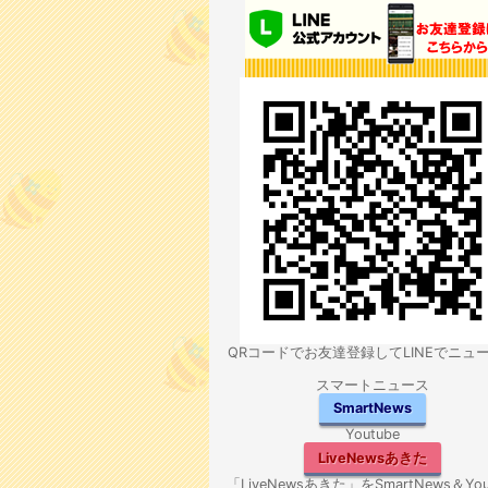
QRコードでお友達登録してLINEでニュ
スマートニュース
SmartNews
Youtube
LiveNewsあきた
「LiveNewsあきた」をSmartNews＆You