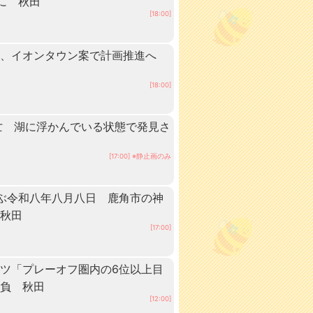
に 秋田
[18:00]
業、イオンタウン案で計画推進へ
[18:00]
亡 湖に浮かんでいる状態で発見さ
[17:00] ※静止画のみ
ぶ令和八年八月八日 鹿角市の神
 秋田
[17:00]
ツ「プレーオフ圏内の6位以上目
抱負 秋田
[12:00]