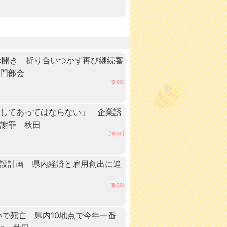
の開き 折り合いつかず再び継続審
専門部会
[19:00]
としてあってはならない」 企業誘
が謝罪 秋田
[18:30]
建設計画 県内経済と雇用創出に追
[18:30]
いで死亡 県内10地点で今年一番