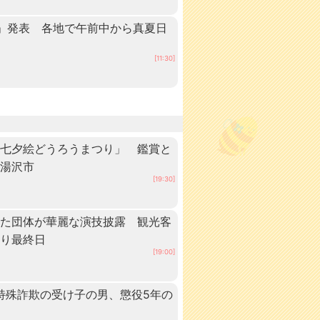
」発表 各地で午前中から真夏日
田
[11:30]
「七夕絵どうろうまつり」 鑑賞と
・湯沢市
[19:30]
いた団体が華麗な演技披露 観光客
つり最終日
[19:00]
 特殊詐欺の受け子の男、懲役5年の