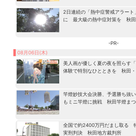
2日連続の「熱中症警戒アラート
に 最大級の熱中症対策を 秋
-PR-
08月06日(木)
美人画が優しく夏の夜を照らす
体験で特別なひとときを 秋田
竿燈妙技大会決勝、予選勝ち抜
もミニ竿燈に挑戦 秋田竿燈ま
全国で約2400万円だまし取る
実刑判決 秋田地方裁判所