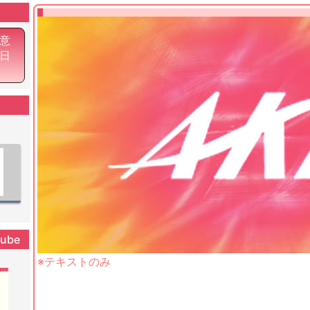
意
9日
tube
※テキストのみ