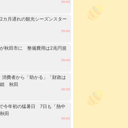
[19:00]
2カ月遅れの観光シーズンスター
[19:00]
ーが秋田市に 整備費用は2兆円規
[19:00]
 消費者から「助かる」「財政は
交錯 秋田
[18:30]
点で今年初の猛暑日 7日も「熱中
 秋田
[18:00]