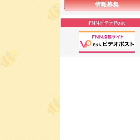
情報募集
FNNビデオPost