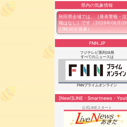
県内の気象情報
秋田県全域では、［発表警報・注
報はなし］です
（2026年08月0
21時30分発表）
FNN.JP
フジテレビ系列28局
すべてのニュースは
FNNプライムオンライン
[New!]LINE・Smartnews・You
公式LINEスタート