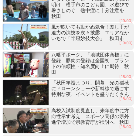
明け 横手市のこども園、水遊びで
暑さしのぐ 熱中症に十分注意を
秋田
[19:00]
風が吹いても動かぬ気合！差し手が
迫力の演技を次々披露 エリアなか
いちで「竿燈妙技大会」 秋田市
[19:00]
八幡平ポーク、「地域団体商標」に
登録 豚肉の登録は全国初 ブラン
ドの信頼性・知名度向上に期待 秋
田
[18:00]
「秋田竿燈まつり」開幕 光の稲穂
にドローンショーや新幹線で過ごす
特別な夜、イベントも盛りだくさん
[18:00]
高校入試制度見直し、来年度中に方
向性示す考え スポーツ関係の県外
進学増加で県教育庁が検討へ 秋田
[18:00]