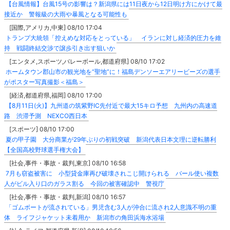
【台風情報】台風15号の影響は？新潟県には11日夜から12日明け方にかけて最
接近か 警報級の大雨や暴風となる可能性も
[国際,アメリカ,中東] 08/10 17:04
トランプ大統領「控えめな対応をとっている」 イランに対し経済的圧力を維
持 戦闘終結交渉で譲歩引き出す狙いか
[エンタメ,スポーツ,バレーボール,都道府県] 08/10 17:02
ホームタウン郡山市の観光地を“聖地”に！福島デンソーエアリービーズの選手
がポスター写真撮影＜福島＞
[経済,都道府県,福岡] 08/10 17:00
【8月11日(火)】九州道の筑紫野IC先付近で最大15キロ予想 九州内の高速道
路 渋滞予測 NEXCO西日本
[スポーツ] 08/10 17:00
夏の甲子園 大分商業が29年ぶりの初戦突破 新潟代表日本文理に逆転勝利
【全国高校野球選手権大会】
[社会,事件・事故・裁判,東京] 08/10 16:58
7月も窃盗被害に 小型貸金庫再び破壊されこじ開けられる バール使い複数
人がビル入り口のガラス割る 今回の被害確認中 警視庁
[社会,事件・事故・裁判,新潟] 08/10 16:57
「ゴムボートが流されている」男児含む3人が沖合に流され2人意識不明の重
体 ライフジャケット未着用か 新潟市の角田浜海水浴場