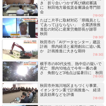
き 折り合いつかず再び継続審議
に 秋田地方最低賃金審議会専門部
会
[19:00]
たばこ片手に取材対応「県職員とし
てあってはならない」 企業誘致推
進監の対応に産業労働部長が謝罪
秋田
[18:30]
秋田市の「AIデータセンター」建設
計画 県内経済と雇用創出に追い風
か 計画推進に大きな期待
[18:30]
横手市の80代女性、熱中症の疑いで
死亡 県内10地点で今年一番の暑
さ 角館など3地点は猛暑日に 秋田
[18:00]
秋田市外旭川地区まちづくり事業、
イオンタウン案で計画推進へ 経済
波及効果などを評価
[18:00]