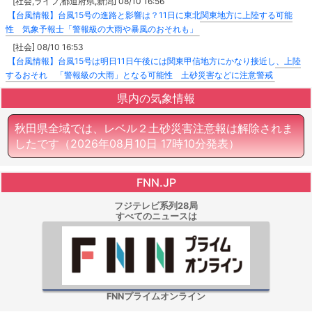
[社会,ライフ,都道府県,新潟] 08/10 16:56
【台風情報】台風15号の進路と影響は？11日に東北関東地方に上陸する可能
性 気象予報士「警報級の大雨や暴風のおそれも」
[社会] 08/10 16:53
【台風情報】台風15号は明日11日午後には関東甲信地方にかなり接近し、上陸
するおそれ 「警報級の大雨」となる可能性 土砂災害などに注意警戒
県内の気象情報
秋田県全域では、レベル２土砂災害注意報は解除されま
したです
（2026年08月10日 17時10分発表）
FNN.JP
フジテレビ系列28局
すべてのニュースは
FNNプライムオンライン