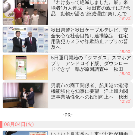
『わけあって絶滅しました。展』来
場者1万人達成 秋田市の親子に記念
品 動物が語る“絶滅理由”楽しんで
[19:00]
秋田県警と秋田ケーブルテレビ、安
全安心な社会目指し連携協定 住宅
用防犯カメラや詐欺防止アプリの普
及へ
[18:00]
5日運用開始の「クマダス」スマホア
プリ アンドロイド版、ダウンロー
ドできず 県が原因調査中 秋田
[18:00]
男鹿市の商工関係者、船川港の港湾
機能強化を知事に要望 洋上風力関
連事業活性化への役割向上へ 秋田
[12:30]
-PR-
08月04日(火)
いよいよ夏本番へ！東北北部が梅雨