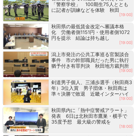
「警察学校」 100期生75人ととも
に記者が訓練などを体験 秋田
[19:00]
秋田県の最低賃金改定へ審議本格
化 労働者側1151円・使用者側1072
円を提示 結論は持ち越し
[19:00]
潟上市発注の公共工事巡る官製談合
事件 市の幹部職員だった男に執行
猶予付き有罪判決 秋田地方裁判所
[19:00]
剣道男子個人、三浦歩選手（秋田商3
年）3位入賞 男子団体・秋田商は
準々決勝で敗退 近畿インターハイ
[19:00]
秋田県内に「熱中症警戒アラート」
発表 6日は北秋田市鷹巣・横手で
35度予想 最大級の警戒を
[18:00]