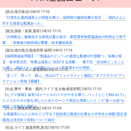
[政治,地方政治] 08/10 17:16
「忖度生む蔵内議長との関係を断つ」福岡県の服部知事が宣言 「蔵内さんに
対する過度な配慮あった」
[政治,国政・政策,選挙] 08/10 17:15
「比例復活」厳格化する座長試案が提示 衆院選挙制度協議会の幹部会で骨子
案 「有権者の納得感が重要」鈴木馨祐座長
[政治,地方政治,都道府県,福岡] 08/10 17:14
【福岡県議会問題】「”県議会のドン”への過度な配慮や忖度断つ」知事が宣
言 鈴木哲夫氏「知事は議長と“決別”する決断」 橋下氏「自治体どこもこん
な感じ…議会とケンカ状態になりつつ予算通すのが理想」
[ライフ,エンタメ,都道府県] 08/10 17:13
「走って、登って、跳ぶ」松山のアミューズメント施設に“オブスタクル”アト
ラクション登場【愛媛】
[社会,事件・事故・裁判,ライフ,生き物,都道府県] 08/10 17:10
【ヒグマ速報】体長1.8メートルのクマがヤギを襲う…ペットとして飼われてい
たメスのヤギが姿を消したためドローンで周辺を捜索したところ”食べる姿”を
確認＜北海道八雲町＞
[ライフ,都道府県,愛知] 08/10 17:06
台風被害から人と街をどう守る？技術系公務員の仕事を小中学生が体験 国交省
職員は浸水防ぐ役割について紹介
[社会,ライフ,都道府県,新潟] 08/10 17:06