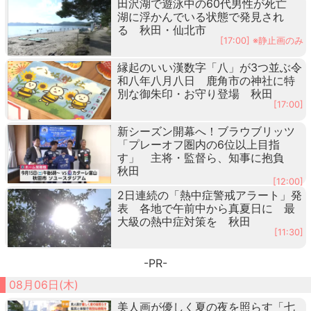
田沢湖で遊泳中の60代男性が死亡
湖に浮かんでいる状態で発見され
る 秋田・仙北市
[17:00] ※静止画のみ
縁起のいい漢数字「八」が3つ並ぶ令
和八年八月八日 鹿角市の神社に特
別な御朱印・お守り登場 秋田
[17:00]
新シーズン開幕へ！ブラウブリッツ
「プレーオフ圏内の6位以上目指
す」 主将・監督ら、知事に抱負
秋田
[12:00]
2日連続の「熱中症警戒アラート」発
表 各地で午前中から真夏日に 最
大級の熱中症対策を 秋田
[11:30]
-PR-
08月06日(木)
美人画が優しく夏の夜を照らす「七