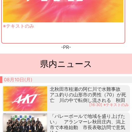
※テキストのみ
-PR-
県内ニュース
08月10日(月)
北秋田市桂瀬の阿仁川で水難事故
アユ釣りの山形市の男性（70）が死
亡 川の中で転倒し流される 秋田
[16:30] ※テキストのみ
「バレーボールで地域を盛り上げた
い」 アランマーレ秋田庄内、潟上
市で本格始動 市長表敬訪問で意気