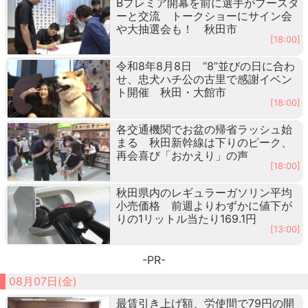
Bプレミア開幕を前に選手がブースタ
ーと交流 トークショーにサイン会
や大抽選会も！ 秋田市
[18:00]
令和8年8月8日 “8”並びの日に合わ
せ、忠犬ハチ公の古里で感謝イベン
ト開催 秋田・大館市
[18:00]
各交通機関でお盆の帰省ラッシュ始
まる 秋田新幹線は下りのピーク、
再会喜び「おかえり」の声
[18:00]
秋田県内のレギュラーガソリン平均
小売価格 前週よりわずかに値下が
りの1リットル当たり169.1円
[13:00]
-PR-
08月07日(金)
最賃引き上げ額、労使間で79円の開