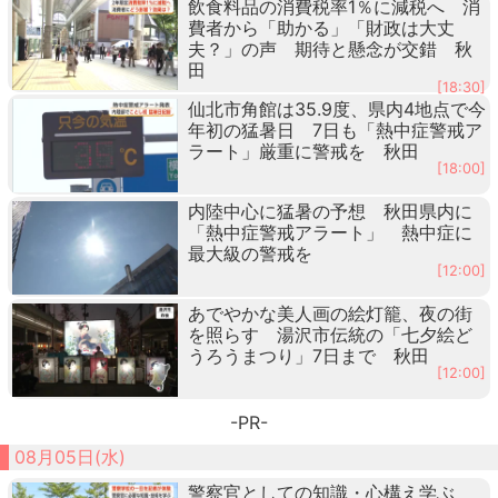
飲食料品の消費税率1％に減税へ 消
費者から「助かる」「財政は大丈
夫？」の声 期待と懸念が交錯 秋
田
[18:30]
仙北市角館は35.9度、県内4地点で今
年初の猛暑日 7日も「熱中症警戒ア
ラート」厳重に警戒を 秋田
[18:00]
内陸中心に猛暑の予想 秋田県内に
「熱中症警戒アラート」 熱中症に
最大級の警戒を
[12:00]
あでやかな美人画の絵灯籠、夜の街
を照らす 湯沢市伝統の「七夕絵ど
うろうまつり」7日まで 秋田
[12:00]
-PR-
08月05日(水)
警察官としての知識・心構え学ぶ