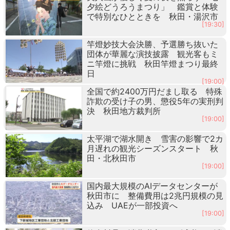
夕絵どうろうまつり」 鑑賞と体験
で特別なひとときを 秋田・湯沢市
[19:30]
竿燈妙技大会決勝、予選勝ち抜いた
団体が華麗な演技披露 観光客もミ
ニ竿燈に挑戦 秋田竿燈まつり最終
日
[19:00]
全国で約2400万円だまし取る 特殊
詐欺の受け子の男、懲役5年の実刑判
決 秋田地方裁判所
[19:00]
太平湖で湖水開き 雪害の影響で2カ
月遅れの観光シーズンスタート 秋
田・北秋田市
[19:00]
国内最大規模のAIデータセンターが
秋田市に 整備費用は2兆円規模の見
込み UAEが一部投資へ
[19:00]