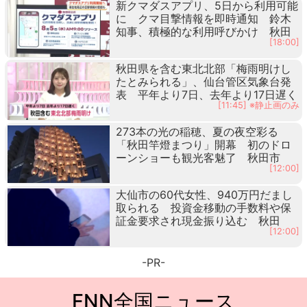
新クマダスアプリ、5日から利用可能
に クマ目撃情報を即時通知 鈴木
知事、積極的な利用呼びかけ 秋田
[18:00]
秋田県を含む東北北部「梅雨明けし
たとみられる」、仙台管区気象台発
表 平年より7日、去年より17日遅く
[11:45] ※静止画のみ
273本の光の稲穂、夏の夜空彩る
「秋田竿燈まつり」開幕 初のドロ
ーンショーも観光客魅了 秋田市
[12:00]
大仙市の60代女性、940万円だまし
取られる 投資金移動の手数料や保
証金要求され現金振り込む 秋田
[12:00]
-PR-
FNN全国ニュース