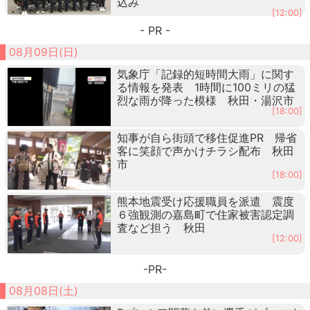
込み
[12:00]
- PR -
08月09日(日)
気象庁「記録的短時間大雨」に関す
る情報を発表 1時間に100ミリの猛
烈な雨が降った模様 秋田・湯沢市
[18:00]
知事が自ら街頭で移住促進PR 帰省
客に笑顔で声かけチラシ配布 秋田
市
[18:00]
熊本地震受け応援職員を派遣 震度
６強観測の嘉島町で住家被害認定調
査など担う 秋田
[12:00]
-PR-
08月08日(土)