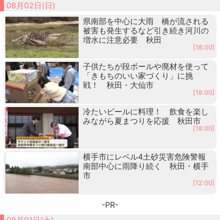
08月02日(日)
県南部を中心に大雨 橋が流される
被害も発生するなど引き続き河川の
増水に注意必要 秋田
[18:00]
子供たちが段ボールや廃材を使って
「きもちのいい家づくり」に挑
戦！ 秋田・大仙市
[18:00]
冷たいビールに料理！ 飲食を楽し
みながら夏まつりを応援 秋田市
[18:00]
横手市にレベル4土砂災害危険警報
南部中心に雨降り続く 秋田・横手
市
[12:00]
-PR-
08月01日(土)