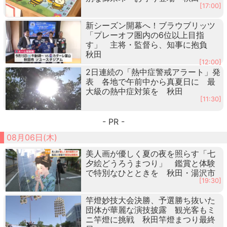
[17:00]
新シーズン開幕へ！ブラウブリッツ
「プレーオフ圏内の6位以上目指
す」 主将・監督ら、知事に抱負
秋田
[12:00]
2日連続の「熱中症警戒アラート」発
表 各地で午前中から真夏日に 最
大級の熱中症対策を 秋田
[11:30]
- PR -
08月06日(木)
美人画が優しく夏の夜を照らす「七
夕絵どうろうまつり」 鑑賞と体験
で特別なひとときを 秋田・湯沢市
[19:30]
竿燈妙技大会決勝、予選勝ち抜いた
団体が華麗な演技披露 観光客もミ
ニ竿燈に挑戦 秋田竿燈まつり最終