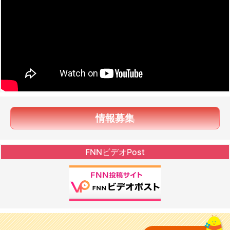
情報募集
FNNビデオPost