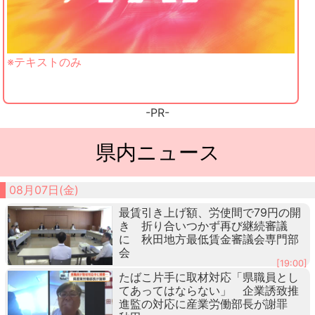
※テキストのみ
-PR-
県内ニュース
08月07日(金)
最賃引き上げ額、労使間で79円の開
き 折り合いつかず再び継続審議
に 秋田地方最低賃金審議会専門部
会
[19:00]
たばこ片手に取材対応「県職員とし
てあってはならない」 企業誘致推
進監の対応に産業労働部長が謝罪