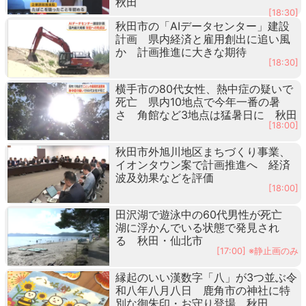
秋田
[18:30]
秋田市の「AIデータセンター」建設
計画 県内経済と雇用創出に追い風
か 計画推進に大きな期待
[18:30]
横手市の80代女性、熱中症の疑いで
死亡 県内10地点で今年一番の暑
さ 角館など3地点は猛暑日に 秋田
[18:00]
秋田市外旭川地区まちづくり事業、
イオンタウン案で計画推進へ 経済
波及効果などを評価
[18:00]
田沢湖で遊泳中の60代男性が死亡
湖に浮かんでいる状態で発見され
る 秋田・仙北市
[17:00] ※静止画のみ
縁起のいい漢数字「八」が3つ並ぶ令
和八年八月八日 鹿角市の神社に特
別な御朱印・お守り登場 秋田