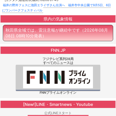
福井の野外フェスに池田エライザさん出演へ 福井市中央公園で9月5日、6日
にワンパークフェスティバル
県内の気象情報
秋田県全域では、雷注意報が継続中です
（2026年08月
08日 08時10分発表）
FNN.JP
フジテレビ系列28局
すべてのニュースは
FNNプライムオンライン
[New!]LINE・Smartnews・Youtube
公式LINEスタート