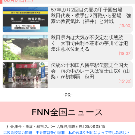
57年ぶり2回目の夏の甲子園出場
秋田代表・横手は2回戦から登場 強
豪の敦賀気比（福井）と対戦
[19:00]
秋田県内は大気が不安定な状態続
く 大雨で由利本荘市の芋川では氾
濫注意水位超える
[18:07]
伝統の十和田八幡平駅伝競走全国大
会 雨の中のレースは富士山GX（山
梨）が初制覇 秋田
[15:30]
-PR-
FNN全国ニュース
[社会,事件・事故・裁判,スポーツ,野球,都道府県] 08/08 08:15
広陵高校暴力問題 中井前監督が謝罪「私の言葉や対応によって苦しみ感じさ