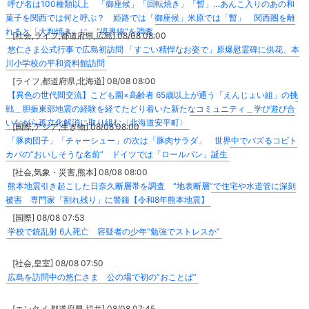
呼び名は100種類以上 「御座候」「回転焼き」「暫」…あんこ入りのあの和
菓子を関西では何と呼ぶ？ 姫路では「御座候」米原では「暫」 関西圏を離
れると「大判焼き」に “境界線”を調査
[社会,ライフ,都道府県,広島] 08/08 08:00
悠仁さま公式行事で広島初訪問 「すごい精悍なお姿で」原爆慰霊碑に供花、本
川小学校の平和資料館訪問
[ライフ,都道府県,北海道] 08/08 08:00
【異色の世代間交流】こども園×高齢者 65歳以上が通う「えんじょい組」の挑
戦＿胆振東部地震の経験を経てたどり着いた新たなコミュニティ＿学び遊び合
いながら孤立化解消に取り組む〈北海道安平町〉
[国際,アジア,生き物] 08/08 08:00
「豚肉団子」「チャーシュー」の次は「豚肉サラダ」 世界中でバズるコビト
カバの“おいしそうな名前” ドイツでは「ロールパン」誕生
[社会,気象・災害,熊本] 08/08 08:00
熊本地震引き起こした日奈久断層帯を調査 “地表断層”で住宅や水道管に深刻
被害 専門家「割れ残り」に警鐘【令和8年熊本地震】
[国際] 08/08 07:53
学校で銃乱射 6人死亡 容疑者の少年“勉強でストレスか”
[社会,皇室] 08/08 07:50
広島を訪問中の悠仁さま 公の場で初の“おことば”
[エンタメ,都道府県,福井] 08/08 07:45