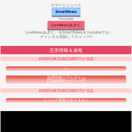
スマートニュース
SmartNews
Youtube
LiveNewsあきた
「LiveNewsあきた」をSmartNews＆Youtubeでも!
チャンネル登録してチェック!!
災害情報＆速報
2026年08月08日08時17分 現在
---
地震情報リアルタイム
【詳細情報はクリック】
2026年08月08日08時17分 現在
ニュース速報はありません