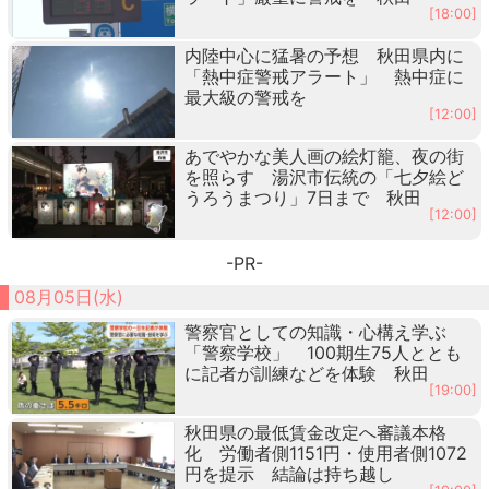
[18:00]
内陸中心に猛暑の予想 秋田県内に
「熱中症警戒アラート」 熱中症に
最大級の警戒を
[12:00]
あでやかな美人画の絵灯籠、夜の街
を照らす 湯沢市伝統の「七夕絵ど
うろうまつり」7日まで 秋田
[12:00]
-PR-
08月05日(水)
警察官としての知識・心構え学ぶ
「警察学校」 100期生75人ととも
に記者が訓練などを体験 秋田
[19:00]
秋田県の最低賃金改定へ審議本格
化 労働者側1151円・使用者側1072
円を提示 結論は持ち越し