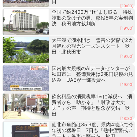
日
[19:00]
全国で約2400万円だまし取る 特殊
詐欺の受け子の男、懲役5年の実刑判
決 秋田地方裁判所
[19:00]
太平湖で湖水開き 雪害の影響で2カ
月遅れの観光シーズンスタート 秋
田・北秋田市
[19:00]
国内最大規模のAIデータセンターが
秋田市に 整備費用は2兆円規模の見
込み UAEが一部投資へ
[19:00]
飲食料品の消費税率1％に減税へ 消
費者から「助かる」「財政は大丈
夫？」の声 期待と懸念が交錯 秋
田
[18:30]
仙北市角館は35.9度、県内4地点で今
年初の猛暑日 7日も「熱中症警戒ア
ラート」厳重に警戒を 秋田