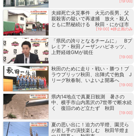
[19:00]
夫婦死亡火災事件 火元の長男、父
親殺害の疑いで再逮捕 放火・殺人
ともに黙秘続ける 秋田・にかほ市
[19:00] ※静止画のみ
「県民の誇りとなるチームに」 Bプ
レミア・秋田ノーザンハピネッツ、
上野経雄GMが就任
[19:00]
秋田のために走り・戦い・勝つ！ブ
ラウブリッツ秋田、出陣式で抱負 J
リーグ秋春制、いよいよ開幕へ
[19:00]
県内14地点で真夏日観測 暑さの
中、横手市山内黒沢の7世帯で断水続
く 復旧のめど立たず 秋田
[19:00]
夏の思い出に！迫力の竿燈、園児ら
が差し手の演技楽しむ 秋田竿燈ま
つり開幕へ 秋田市