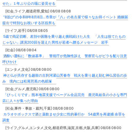
せた」１年ぶり公の場に姿見せる
[社会,ライフ,都道府県,愛知] 08/08 08:08
“8並び”の令和8年8月8日…市章が『八』の名古屋で様々なお得イベント 婚姻届
提出で特別なお祝いする区役所も
[ライフ,岩手] 08/08 08:05
5歳で両足切断、差別や困難を乗り越え挑戦続けた人生 「人生は捨てたもの
じゃない」講演200回を迎えた男性が若者へ贈るメッセージ 岩手
[社会] 08/08 08:04
酒酔い運転に「数値基準」 警視庁が危険性訴え 警察官らがビラを配り注意
呼びかけ
[エンタメ,文化] 08/08 08:00
神と仏が共存する越前の古刹河濯山芳春寺 戦火を乗り越え刻む神仏習合の歩
み 境内には松尾芭蕉の色紙塚
[社会,グルメ,鹿児島] 08/08 08:00
「びっくりです」熊本地震支援でベーグル全品完売 鹿児島姶良の小さな専門
店に人々が集った理由
[社会,事件・事故・裁判,千葉] 08/08 08:00
カラオケボックスで酒と薬飲ませ少女に性的暴行か 54歳男を再逮捕 余罪を
調査
[ライフ,グルメ,エンタメ,文化,都道府県,滋賀,京都,大阪,兵庫] 08/08 08:00