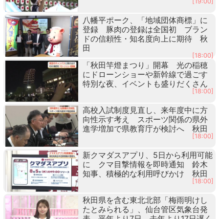
[19:00]
八幡平ポーク、「地域団体商標」に
登録 豚肉の登録は全国初 ブラン
ドの信頼性・知名度向上に期待 秋
田
[18:00]
「秋田竿燈まつり」開幕 光の稲穂
にドローンショーや新幹線で過ごす
特別な夜、イベントも盛りだくさん
[18:00]
高校入試制度見直し、来年度中に方
向性示す考え スポーツ関係の県外
進学増加で県教育庁が検討へ 秋田
[18:00]
新クマダスアプリ、5日から利用可能
に クマ目撃情報を即時通知 鈴木
知事、積極的な利用呼びかけ 秋田
[18:00]
秋田県を含む東北北部「梅雨明けし
たとみられる」、仙台管区気象台発
表 平年より7日、去年より17日遅く