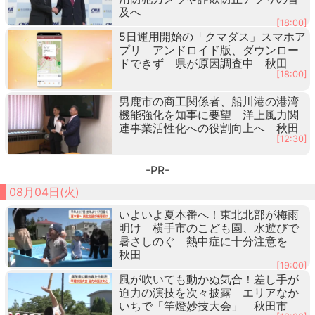
及へ
[18:00]
5日運用開始の「クマダス」スマホア
プリ アンドロイド版、ダウンロー
ドできず 県が原因調査中 秋田
[18:00]
男鹿市の商工関係者、船川港の港湾
機能強化を知事に要望 洋上風力関
連事業活性化への役割向上へ 秋田
[12:30]
-PR-
08月04日(火)
いよいよ夏本番へ！東北北部が梅雨
明け 横手市のこども園、水遊びで
暑さしのぐ 熱中症に十分注意を
秋田
[19:00]
風が吹いても動かぬ気合！差し手が
迫力の演技を次々披露 エリアなか
いちで「竿燈妙技大会」 秋田市