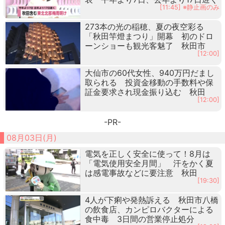
[11:45] ※静止画のみ
273本の光の稲穂、夏の夜空彩る
「秋田竿燈まつり」開幕 初のドロ
ーンショーも観光客魅了 秋田市
[12:00]
大仙市の60代女性、940万円だまし
取られる 投資金移動の手数料や保
証金要求され現金振り込む 秋田
[12:00]
-PR-
08月03日(月)
電気を正しく安全に使って！8月は
「電気使用安全月間」 汗をかく夏
は感電事故などに要注意 秋田
[19:30]
4人が下痢や発熱訴える 秋田市八橋
の飲食店、カンピロバクターによる
食中毒 3日間の営業停止処分