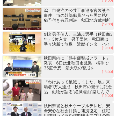
[19:00]
潟上市発注の公共工事巡る官製談合
事件 市の幹部職員だった男に執行
猶予付き有罪判決 秋田地方裁判所
[19:00]
剣道男子個人、三浦歩選手（秋田商3
年）3位入賞 男子団体・秋田商は
準々決勝で敗退 近畿インターハイ
[19:00]
秋田県内に「熱中症警戒アラート」
発表 6日は北秋田市鷹巣・横手で
35度予想 最大級の警戒を
[18:00]
『わけあって絶滅しました。展』来
場者1万人達成 秋田市の親子に記念
品 動物が語る“絶滅理由”楽しんで
[19:00]
秋田県警と秋田ケーブルテレビ、安
全安心な社会目指し連携協定 住宅
用防犯カメラや詐欺防止アプリの普