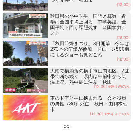
[18:00]
秋田県の小中学生、国語と算数・数
学は全国平均上回る 中学英語、全
国平均下回り課題残す 全国学力テ
スト
[18:00]
「秋田竿燈まつり」3日開幕 今年は
273本の竿燈が参加 ドローン500機
によるショーも見どころ
[18:00]
大雨で橋崩落の横手市山内地区、7世
帯で断水続く 県内は午前中から気
温上昇、熱中症に注意 秋田
[12:30] ※静止画のみ
車のドアと柱に挟まれる 会社役員
の男性（80）死亡 秋田・由利本荘
市
[12:30] ※テキストのみ
-PR-