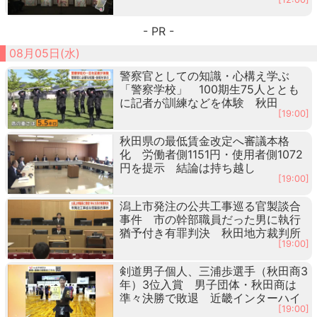
- PR -
08月05日(水)
警察官としての知識・心構え学ぶ
「警察学校」 100期生75人ととも
に記者が訓練などを体験 秋田
[19:00]
秋田県の最低賃金改定へ審議本格
化 労働者側1151円・使用者側1072
円を提示 結論は持ち越し
[19:00]
潟上市発注の公共工事巡る官製談合
事件 市の幹部職員だった男に執行
猶予付き有罪判決 秋田地方裁判所
[19:00]
剣道男子個人、三浦歩選手（秋田商3
年）3位入賞 男子団体・秋田商は
準々決勝で敗退 近畿インターハイ
[19:00]