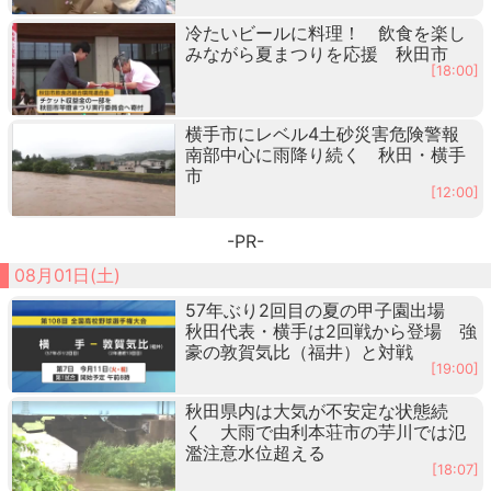
冷たいビールに料理！ 飲食を楽し
みながら夏まつりを応援 秋田市
[18:00]
横手市にレベル4土砂災害危険警報
南部中心に雨降り続く 秋田・横手
市
[12:00]
-PR-
08月01日(土)
57年ぶり2回目の夏の甲子園出場
秋田代表・横手は2回戦から登場 強
豪の敦賀気比（福井）と対戦
[19:00]
秋田県内は大気が不安定な状態続
く 大雨で由利本荘市の芋川では氾
濫注意水位超える
[18:07]