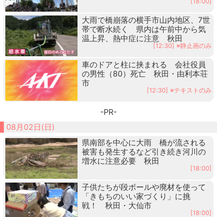
[18:00]
大雨で橋崩落の横手市山内地区、7世
帯で断水続く 県内は午前中から気
温上昇、熱中症に注意 秋田
[12:30] ※静止画のみ
車のドアと柱に挟まれる 会社役員
の男性（80）死亡 秋田・由利本荘
市
[12:30] ※テキストのみ
-PR-
08月02日(日)
県南部を中心に大雨 橋が流される
被害も発生するなど引き続き河川の
増水に注意必要 秋田
[18:00]
子供たちが段ボールや廃材を使って
「きもちのいい家づくり」に挑
戦！ 秋田・大仙市
[18:00]