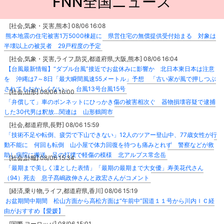
FNN全国ニュース
[社会,気象・災害,熊本] 08/06 16:08
熊本地震の住宅被害1万5000棟超に 県営住宅の無償提供受付始まる 対象は
半壊以上の被災者 29戸程度の予定
[社会,気象・災害,ライフ,防災,都道府県,大阪,熊本] 08/06 16:04
【台風最新情報】“ダブル台風”接近でお盆休みに影響か 北日本東日本は注意
を 沖縄は7～8日「最大瞬間風速55メートル」予想 「古い家が風で押しつぶ
されてもおかしくない」 台風13号台風15号
[社会,山形] 08/06 16:00
「弁償して」車のボンネットにひっかき傷の被害相次ぐ 器物損壊容疑で逮捕
した30代男は釈放…関連は 山形鶴岡市
[社会,都道府県,長野] 08/06 15:59
「技術不足や転倒、疲労で下山できない」12人のツアー登山中、77歳女性が行
動不能に 何回も転倒 山小屋で体力回復を待つも痛みとれず 警察などが救
助し病院に搬送 足の打撲で軽傷の模様 北アルプス常念岳
[社会,訃報] 08/06 15:34
「最期まで美しく凜とした表情」「最期の最期まで大女優」寿美花代さん
（94）死去 息子髙嶋政伸さんと政宏さんがコメント
[経済,乗り物,ライフ,都道府県,香川] 08/06 15:19
お盆期間中期間 松山方面から高松方面は“午前中”国道１１号から川内ＩＣ経
由がおすすめ【愛媛】
[国際,ヨーロッパ] 08/06 15:01