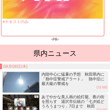
※テキストのみ
-PR-
県内ニュース
08月06日(木)
内陸中心に猛暑の予想 秋田県内に
「熱中症警戒アラート」 熱中症に
最大級の警戒を
[12:00]
あでやかな美人画の絵灯籠、夜の街
を照らす 湯沢市伝統の「七夕絵ど
うろうまつり」7日まで 秋田
[12:00]