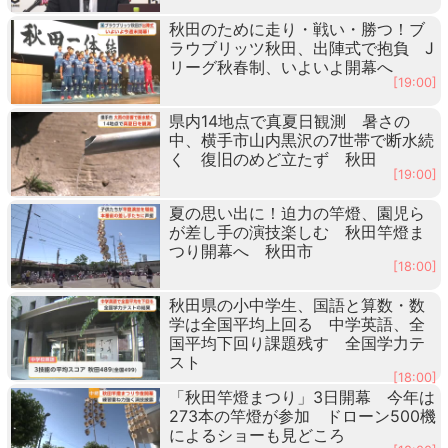
秋田のために走り・戦い・勝つ！ブ
ラウブリッツ秋田、出陣式で抱負 J
リーグ秋春制、いよいよ開幕へ
[19:00]
県内14地点で真夏日観測 暑さの
中、横手市山内黒沢の7世帯で断水続
く 復旧のめど立たず 秋田
[19:00]
夏の思い出に！迫力の竿燈、園児ら
が差し手の演技楽しむ 秋田竿燈ま
つり開幕へ 秋田市
[18:00]
秋田県の小中学生、国語と算数・数
学は全国平均上回る 中学英語、全
国平均下回り課題残す 全国学力テ
スト
[18:00]
「秋田竿燈まつり」3日開幕 今年は
273本の竿燈が参加 ドローン500機
によるショーも見どころ