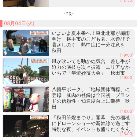
[12:30]
-PR-
08月04日(火)
いよいよ夏本番へ！東北北部が梅雨
明け 横手市のこども園、水遊びで
暑さしのぐ 熱中症に十分注意を
秋田
[19:00]
風が吹いても動かぬ気合！差し手が
迫力の演技を次々披露 エリアなか
いちで「竿燈妙技大会」 秋田市
[19:00]
八幡平ポーク、「地域団体商標」に
登録 豚肉の登録は全国初 ブラン
ドの信頼性・知名度向上に期待 秋
田
[18:00]
「秋田竿燈まつり」開幕 光の稲穂
にドローンショーや新幹線で過ごす
特別な夜、イベントも盛りだくさん
[18:00]