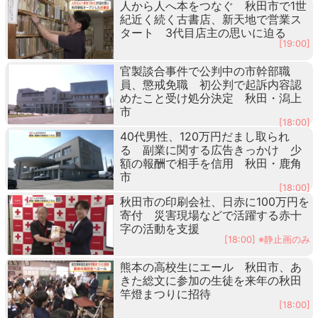
人から人へ本をつなぐ 秋田市で1世
紀近く続く古書店、新天地で営業ス
タート 3代目店主の思いに迫る
[19:00]
官製談合事件で公判中の市幹部職
員、懲戒免職 初公判で起訴内容認
めたこと受け処分決定 秋田・潟上
市
[18:00]
40代男性、120万円だまし取られ
る 副業に関する広告きっかけ 少
額の報酬で相手を信用 秋田・鹿角
市
[18:00]
秋田市の印刷会社、日赤に100万円を
寄付 災害現場などで活躍する赤十
字の活動を支援
[18:00] ※静止画のみ
熊本の高校生にエール 秋田市、あ
きた総文に参加の生徒を来年の秋田
竿燈まつりに招待
[18:00]