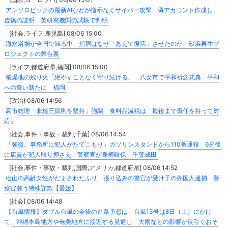
アンソロピックの最新AIなどが指示なくサイバー攻撃 偽アカウント作成し、
虚偽の説明 英研究機関の試験で判明
[社会,ライフ,鹿児島] 08/06 15:00
海水浴場が全国で減る中、指宿はなぜ「あえて復活」させたのか 砂浜再生プ
ロジェクトの舞台裏
[ライフ,都道府県,福岡] 08/06 15:00
被爆地の残り火「絶やすことなく守り続ける」 八女市で平和祈念式典 平和
への誓い新たに 福岡
[政治] 08/06 14:56
高市総理「非核三原則を堅持」強調 食料品減税は「最後まで責任を持って対
応」
[社会,事件・事故・裁判,千葉] 08/06 14:54
「強盗。事務所に犯人がたてこもり」ガソリンスタンドから110番通報 6分後
に店員が犯人取り押さえ 警察官が身柄確保 千葉成田
[社会,事件・事故・裁判,国際,アメリカ,都道府県] 08/06 14:52
松山の高齢女性がだまされたふり 張り込みの警官が受け子の外国人逮捕 警
察官装う特殊詐欺【愛媛】
[社会] 08/06 14:48
【台風情報】ダブル台風の今後の進路予想は 台風13号は8日（土）にかけ
て、沖縄本島地方や奄美地方に接近する見通し 大雨などの影響が長引くおそ