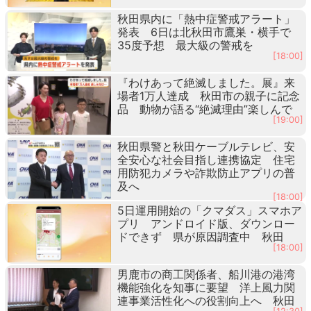
秋田県内に「熱中症警戒アラート」
発表 6日は北秋田市鷹巣・横手で
35度予想 最大級の警戒を
[18:00]
『わけあって絶滅しました。展』来
場者1万人達成 秋田市の親子に記念
品 動物が語る“絶滅理由”楽しんで
[19:00]
秋田県警と秋田ケーブルテレビ、安
全安心な社会目指し連携協定 住宅
用防犯カメラや詐欺防止アプリの普
及へ
[18:00]
5日運用開始の「クマダス」スマホア
プリ アンドロイド版、ダウンロー
ドできず 県が原因調査中 秋田
[18:00]
男鹿市の商工関係者、船川港の港湾
機能強化を知事に要望 洋上風力関
連事業活性化への役割向上へ 秋田