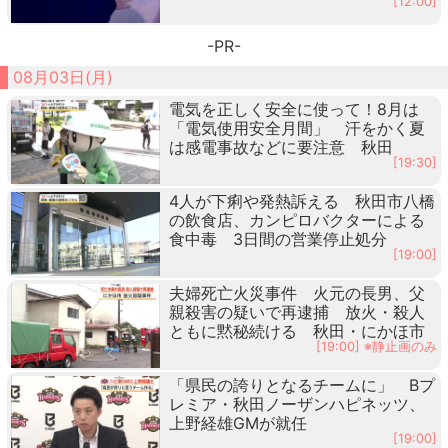
[12:00]
-PR-
08月03日(月)
電気を正しく安全に使って！8月は
「電気使用安全月間」 汗をかく夏
は感電事故などに要注意 秋田
[19:30]
4人が下痢や発熱訴える 秋田市八橋
の飲食店、カンピロバクターによる
食中毒 3日間の営業停止処分
[19:00]
夫婦死亡火災事件 火元の長男、父
親殺害の疑いで再逮捕 放火・殺人
ともに黙秘続ける 秋田・にかほ市
[19:00] ※静止画のみ
「県民の誇りとなるチームに」 Bプ
レミア・秋田ノーザンハピネッツ、
上野経雄GMが就任
[19:00]