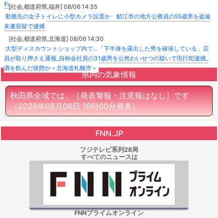
れ
[社会,都道府県,福井] 08/06 14:35
勤務先の女子トイレに小型カメラ設置か 鯖江市の地方公務員の55歳男を盗撮
未遂容疑で逮捕
[社会,都道府県,北海道] 08/06 14:30
大型ディスカウントショップ内で…「下半身を露出した男を確保している」店
員が取り押さえ通報_自称会社員の31歳男を公然わいせつの疑いで現行犯逮捕_
酒を飲んだ状態か＜北海道札幌市＞
県内の気象情報
秋田県全域では、［発表警報・注意報はなし］です
（2026年08月06日 16時00分発表）
FNN.JP
フジテレビ系列28局
すべてのニュースは
FNNプライムオンライン