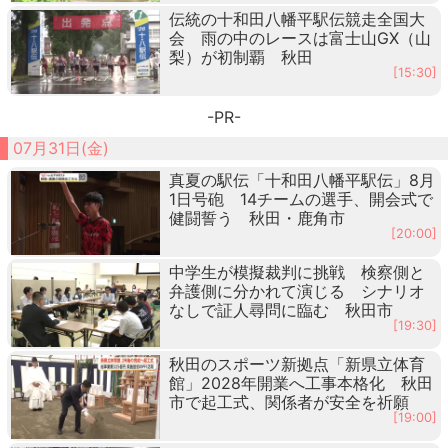
伝統の十和田八幡平駅伝競走全国大
会 雨の中のレースは富士山GX（山
梨）が初制覇 秋田
[15:30]
-PR-
07月31日(金)
真夏の駅伝「十和田八幡平駅伝」8月
1日号砲 14チームの選手、開会式で
健闘誓う 秋田・鹿角市
[20:00]
中学生が模擬裁判に挑戦 検察側と
弁護側に分かれて演じる シナリオ
なしで証人尋問に臨む 秋田市
[19:30]
秋田のスポーツ新拠点「新県立体育
館」2028年開業へ工事本格化 秋田
市で起工式、関係者が安全を祈願
[19:00]