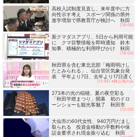
高校入試制度見直し、来年度中に方
向性示す考え スポーツ関係の県外
進学増加で県教育庁が検討へ 秋田
[18:00]
新クマダスアプリ、5日から利用可能
に クマ目撃情報を即時通知 鈴木
知事、積極的な利用呼びかけ 秋田
[18:00]
秋田県を含む東北北部「梅雨明けし
たとみられる」、仙台管区気象台発
表 平年より7日、去年より17日遅く
[11:45] ※静止画のみ
273本の光の稲穂、夏の夜空彩る
「秋田竿燈まつり」開幕 初のドロ
ーンショーも観光客魅了 秋田市
[12:00]
大仙市の60代女性、940万円だまし
取られる 投資金移動の手数料や保
証金要求され現金振り込む 秋田