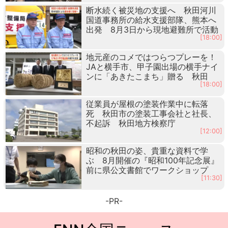
断水続く被災地の支援へ 秋田河川
国道事務所の給水支援部隊、熊本へ
出発 8月3日から現地避難所で活動
[18:00]
地元産のコメではつらつプレーを！
JAと横手市、甲子園出場の横手ナイ
ンに「あきたこまち」贈る 秋田
[18:00]
従業員が屋根の塗装作業中に転落
死 秋田市の塗装工事会社と社長、
不起訴 秋田地方検察庁
[12:00]
昭和の秋田の姿、貴重な資料で学
ぶ 8月開催の『昭和100年記念展』
前に県公文書館でワークショップ
[11:30]
-PR-