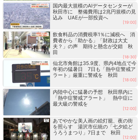
国内最大規模のAIデータセンターが
秋田市に 整備費用は2兆円規模の見
込み UAEが一部投資へ
[19:00]
飲食料品の消費税率1％に減税へ 消
費者から「助かる」「財政は大丈
夫？」の声 期待と懸念が交錯 秋
田
[18:30]
仙北市角館は35.9度、県内4地点で今
年初の猛暑日 7日も「熱中症警戒ア
ラート」厳重に警戒を 秋田
[18:00]
内陸中心に猛暑の予想 秋田県内に
「熱中症警戒アラート」 熱中症に
最大級の警戒を
[12:00]
あでやかな美人画の絵灯籠、夜の街
を照らす 湯沢市伝統の「七夕絵ど
うろうまつり」7日まで 秋田
[12:00]