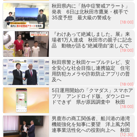
秋田県内に「熱中症警戒アラート」
発表 6日は北秋田市鷹巣・横手で
35度予想 最大級の警戒を
[18:00]
『わけあって絶滅しました。展』来
場者1万人達成 秋田市の親子に記念
品 動物が語る“絶滅理由”楽しんで
[19:00]
秋田県警と秋田ケーブルテレビ、安
全安心な社会目指し連携協定 住宅
用防犯カメラや詐欺防止アプリの普
及へ
[18:00]
5日運用開始の「クマダス」スマホア
プリ アンドロイド版、ダウンロー
ドできず 県が原因調査中 秋田
[18:00]
男鹿市の商工関係者、船川港の港湾
機能強化を知事に要望 洋上風力関
連事業活性化への役割向上へ 秋田
[12:30]