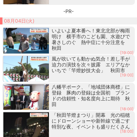
-PR-
08月04日(火)
いよいよ夏本番へ！東北北部が梅雨
明け 横手市のこども園、水遊びで
暑さしのぐ 熱中症に十分注意を
秋田
[19:00]
風が吹いても動かぬ気合！差し手が
迫力の演技を次々披露 エリアなか
いちで「竿燈妙技大会」 秋田市
[19:00]
八幡平ポーク、「地域団体商標」に
登録 豚肉の登録は全国初 ブラン
ドの信頼性・知名度向上に期待 秋
田
[18:00]
「秋田竿燈まつり」開幕 光の稲穂
にドローンショーや新幹線で過ごす
特別な夜、イベントも盛りだくさん
[18:00]