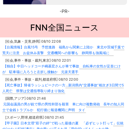
-PR-
FNN全国ニュース
[社会,気象・災害,静岡] 08/10 22:08
【台風情報】台風15号 予想進路 福島から関東に上陸か 東北や茨城千葉で
荒天に注意 お盆休み直撃 交通機関への影響も 静岡県も強風域に
[社会,事件・事故・裁判,東京] 08/10 22:01
【独自】中日ヘッドコーチ嶋基宏さんが車で事故 自転車の女性が足首にけ
が 駐車場に入ろうと左折し接触か 元楽天選手
[社会,事件・事故・裁判,都道府県] 08/10 22:00
【死亡事故】帰省ラッシュピークの一方…新潟県内“交通事故”相次ぎ3日間で5
人死亡 県警は交通指導取り締まり強化
[国際,アジア] 08/10 21:46
元国会議員の男が銃で県の男性幹部を殺害 車に向け複数発砲 長年の知人同
士で金銭トラブルか 犯行後に報道機関に声明 タイ
[スポーツ,野球,都道府県] 08/10 21:45
【甲子園】日本文理“双子の絆”で戦った最後の夏 「必ずヒット打って」伝統
の“つなぐ打線”牽引し弟の思いに応えた兄「背中叩いてもらったお陰」