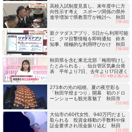
高校入試制度見直し、来年度中に方
向性示す考え スポーツ関係の県外
進学増加で県教育庁が検討へ 秋田
[18:00]
新クマダスアプリ、5日から利用可能
に クマ目撃情報を即時通知 鈴木
知事、積極的な利用呼びかけ 秋田
[18:00]
秋田県を含む東北北部「梅雨明けし
たとみられる」、仙台管区気象台発
表 平年より7日、去年より17日遅く
[11:45] ※静止画のみ
273本の光の稲穂、夏の夜空彩る
「秋田竿燈まつり」開幕 初のドロ
ーンショーも観光客魅了 秋田市
[12:00]
大仙市の60代女性、940万円だまし
取られる 投資金移動の手数料や保
証金要求され現金振り込む 秋田
[12:00]