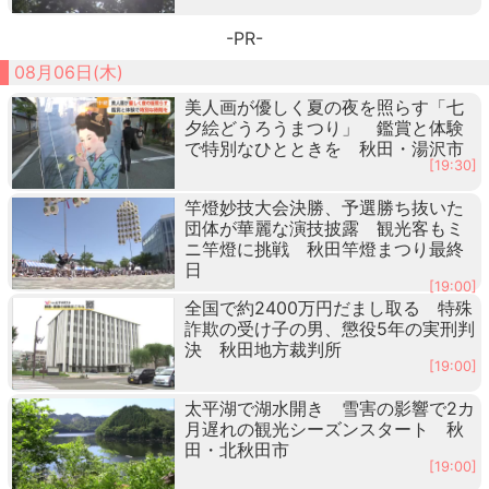
-PR-
08月06日(木)
美人画が優しく夏の夜を照らす「七
夕絵どうろうまつり」 鑑賞と体験
で特別なひとときを 秋田・湯沢市
[19:30]
竿燈妙技大会決勝、予選勝ち抜いた
団体が華麗な演技披露 観光客もミ
ニ竿燈に挑戦 秋田竿燈まつり最終
日
[19:00]
全国で約2400万円だまし取る 特殊
詐欺の受け子の男、懲役5年の実刑判
決 秋田地方裁判所
[19:00]
太平湖で湖水開き 雪害の影響で2カ
月遅れの観光シーズンスタート 秋
田・北秋田市
[19:00]