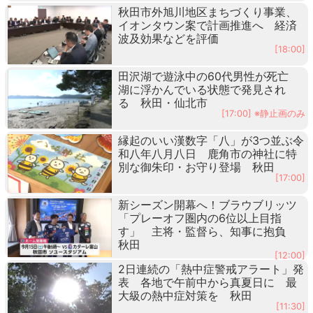
秋田市外旭川地区まちづくり事業、
イオンタウン案で計画推進へ 経済
波及効果などを評価
[18:00]
田沢湖で遊泳中の60代男性が死亡
湖に浮かんでいる状態で発見され
る 秋田・仙北市
[17:00] ※静止画のみ
縁起のいい漢数字「八」が3つ並ぶ令
和八年八月八日 鹿角市の神社に特
別な御朱印・お守り登場 秋田
[17:00]
新シーズン開幕へ！ブラウブリッツ
「プレーオフ圏内の6位以上目指
す」 主将・監督ら、知事に抱負
秋田
[12:00]
2日連続の「熱中症警戒アラート」発
表 各地で午前中から真夏日に 最
大級の熱中症対策を 秋田
[11:30]