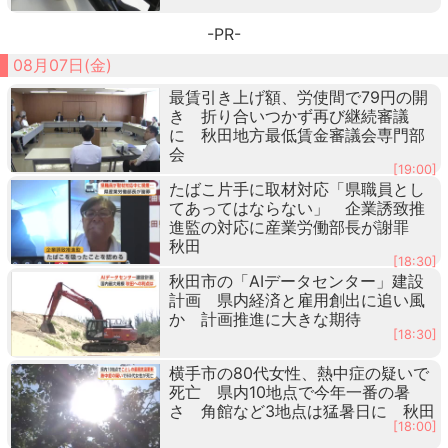
-PR-
08月07日(金)
最賃引き上げ額、労使間で79円の開
き 折り合いつかず再び継続審議
に 秋田地方最低賃金審議会専門部
会
[19:00]
たばこ片手に取材対応「県職員とし
てあってはならない」 企業誘致推
進監の対応に産業労働部長が謝罪
秋田
[18:30]
秋田市の「AIデータセンター」建設
計画 県内経済と雇用創出に追い風
か 計画推進に大きな期待
[18:30]
横手市の80代女性、熱中症の疑いで
死亡 県内10地点で今年一番の暑
さ 角館など3地点は猛暑日に 秋田
[18:00]