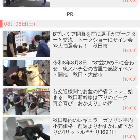
[12:00]
-PR-
08月08日(土)
Bプレミア開幕を前に選手がブースタ
ーと交流 トークショーにサイン会
や大抽選会も！ 秋田市
[18:00]
令和8年8月8日 “8”並びの日に合わ
せ、忠犬ハチ公の古里で感謝イベン
ト開催 秋田・大館市
[18:00]
各交通機関でお盆の帰省ラッシュ始
まる 秋田新幹線は下りのピーク、
再会喜び「おかえり」の声
[18:00]
秋田県内のレギュラーガソリン平均
小売価格 前週よりわずかに値下が
りの1リットル当たり169.1円
[13:00]