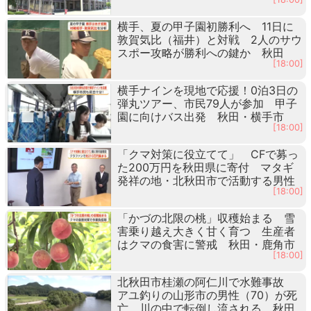
横手、夏の甲子園初勝利へ 11日に
敦賀気比（福井）と対戦 2人のサウ
スポー攻略が勝利への鍵か 秋田
[18:00]
横手ナインを現地で応援！0泊3日の
弾丸ツアー、市民79人が参加 甲子
園に向けバス出発 秋田・横手市
[18:00]
「クマ対策に役立てて」 CFで募っ
た200万円を秋田県に寄付 マタギ
発祥の地・北秋田市で活動する男性
[18:00]
「かづの北限の桃」収穫始まる 雪
害乗り越え大きく甘く育つ 生産者
はクマの食害に警戒 秋田・鹿角市
[18:00]
北秋田市桂瀬の阿仁川で水難事故
アユ釣りの山形市の男性（70）が死
亡 川の中で転倒し流される 秋田