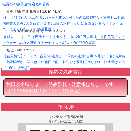
職員の29歳男逮捕 容疑を否認
[社会,都道府県,北海道] 08/10 21:20
住宅に忍び込み商品券100万円分と610万円相当の高級腕時などを盗む…41歳
内装業の男ら3人を窃盗容疑で3回目の逮捕＿互いに面識ない者も「トクリュ
ウ」による犯行か＜北海道札幌市＞
[エンタメ,都道府県,静岡] 08/10 21:20
展覧会「いま、私は現代アートと出会う」来場者3万人達成 奈良美智アンデ
ィウォーホルなど著名なアーティスト39人の作品70点展示
[社会] 08/10 21:12
【台風情報】“トリプル台風”の進路は “異例の進路”台風15号が11日にも列島
に上陸横断か 関東は広い範囲で雨 東北では暴風雨のおそれ 降水量は東北
で“150ミリ予想”
県内の気象情報
秋田県全域では、［発表警報・注意報はなし］です
（2026年08月10日 22時10分発表）
FNN.JP
フジテレビ系列28局
すべてのニュースは