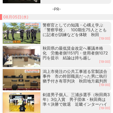
-PR-
08月05日(水)
警察官としての知識・心構え学ぶ
「警察学校」 100期生75人ととも
に記者が訓練などを体験 秋田
[19:00]
秋田県の最低賃金改定へ審議本格
化 労働者側1151円・使用者側1072
円を提示 結論は持ち越し
[19:00]
潟上市発注の公共工事巡る官製談合
事件 市の幹部職員だった男に執行
猶予付き有罪判決 秋田地方裁判所
[19:00]
剣道男子個人、三浦歩選手（秋田商3
年）3位入賞 男子団体・秋田商は
準々決勝で敗退 近畿インターハイ
[19:00]