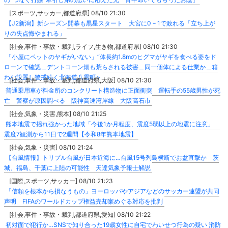
[スポーツ,サッカー,都道府県] 08/10 21:30
【J2新潟】新シーズン開幕も黒星スタート 大宮に0－1で敗れる「立ち上が
りの失点悔やまれる」
[社会,事件・事故・裁判,ライフ,生き物,都道府県] 08/10 21:30
「小屋にペットのヤギがいない」“体長約1.8mのヒグマがヤギを食べる姿をド
ローンで確認＿デントコーン畑も荒らされる被害＿同一個体による仕業か＿箱
わな設置し警戒続く北海道八雲町＞
[社会,事件・事故・裁判,都道府県,大阪] 08/10 21:30
普通乗用車が料金所のコンクリート構造物に正面衝突 運転手の55歳男性が死
亡 警察が原因調べる 阪神高速湾岸線 大阪高石市
[社会,気象・災害,熊本] 08/10 21:25
熊本地震で揺れ強かった地域「今後1か月程度、震度5弱以上の地震に注意」
震度7観測から11日で2週間【令和8年熊本地震】
[社会,気象・災害] 08/10 21:24
【台風情報】トリプル台風が日本近海に…台風15号列島横断でお盆直撃か 茨
城、福島、千葉に上陸の可能性 天達気象予報士解説
[国際,スポーツ,サッカー] 08/10 21:23
「信頼を根本から損なうもの」ヨーロッパやアジアなどのサッカー連盟が共同
声明 FIFAのワールドカップ権益売却案めぐる対応を批判
[社会,事件・事故・裁判,都道府県,愛知] 08/10 21:22
初対面で犯行か…SNSで知り合った19歳女性に自宅でわいせつ行為の疑い 消防