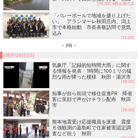
[16:30] ※静止画のみ
「バレーボールで地域を盛り上げた
い」 アランマーレ秋田庄内、潟上
市で本格始動 市長表敬訪問で意気
込み
[12:00]
- PR -
08月09日(日)
気象庁「記録的短時間大雨」に関す
る情報を発表 1時間に100ミリの猛
烈な雨が降った模様 秋田・湯沢市
[18:00]
知事が自ら街頭で移住促進PR 帰省
客に笑顔で声かけチラシ配布 秋田
市
[18:00]
熊本地震受け応援職員を派遣 震度
６強観測の嘉島町で住家被害認定調
査など担う 秋田