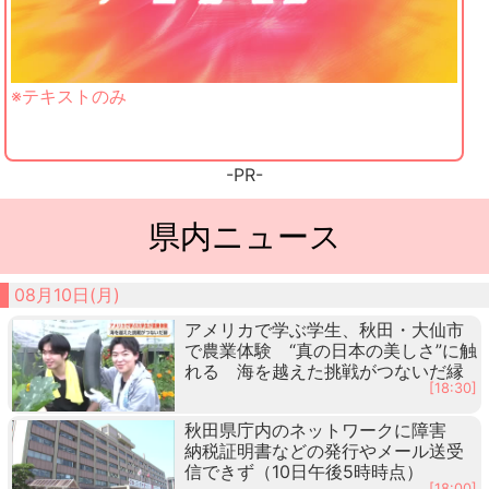
※テキストのみ
-PR-
県内ニュース
08月10日(月)
アメリカで学ぶ学生、秋田・大仙市
で農業体験 “真の日本の美しさ”に触
れる 海を越えた挑戦がつないだ縁
[18:30]
秋田県庁内のネットワークに障害
納税証明書などの発行やメール送受
信できず（10日午後5時時点）
[18:00]