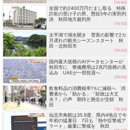
[19:00]
全国で約2400万円だまし取る 特殊
詐欺の受け子の男、懲役5年の実刑判
決 秋田地方裁判所
[19:00]
太平湖で湖水開き 雪害の影響で2カ
月遅れの観光シーズンスタート 秋
田・北秋田市
[19:00]
国内最大規模のAIデータセンターが
秋田市に 整備費用は2兆円規模の見
込み UAEが一部投資へ
[19:00]
飲食料品の消費税率1％に減税へ 消
費者から「助かる」「財政は大丈
夫？」の声 期待と懸念が交錯 秋
田
[18:30]
仙北市角館は35.9度、県内4地点で今
年初の猛暑日 7日も「熱中症警戒ア
ラート」厳重に警戒を 秋田