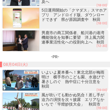
及へ
[18:00]
5日運用開始の「クマダス」スマホア
プリ アンドロイド版、ダウンロー
ドできず 県が原因調査中 秋田
[18:00]
男鹿市の商工関係者、船川港の港湾
機能強化を知事に要望 洋上風力関
連事業活性化への役割向上へ 秋田
[12:30]
-PR-
08月04日(火)
いよいよ夏本番へ！東北北部が梅雨
明け 横手市のこども園、水遊びで
暑さしのぐ 熱中症に十分注意を
秋田
[19:00]
風が吹いても動かぬ気合！差し手が
迫力の演技を次々披露 エリアなか
いちで「竿燈妙技大会」 秋田市
[19:00]