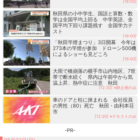
[18:00]
秋田県の小中学生、国語と算数・数
学は全国平均上回る 中学英語、全
国平均下回り課題残す 全国学力テ
スト
[18:00]
「秋田竿燈まつり」3日開幕 今年は
273本の竿燈が参加 ドローン500機
によるショーも見どころ
[18:00]
大雨で橋崩落の横手市山内地区、7世
帯で断水続く 県内は午前中から気
温上昇、熱中症に注意 秋田
[12:30] ※静止画のみ
車のドアと柱に挟まれる 会社役員
の男性（80）死亡 秋田・由利本荘
市
[12:30] ※テキストのみ
-PR-
08月02日(日)