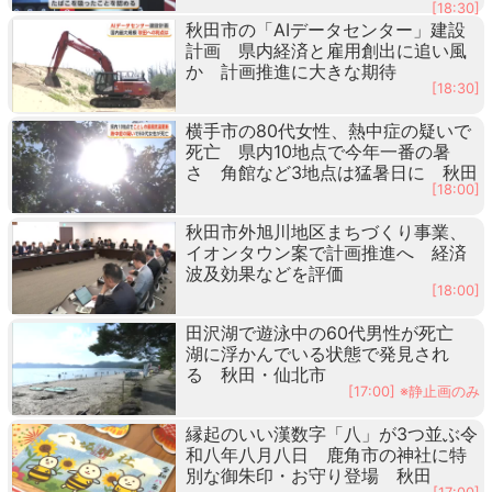
[18:30]
秋田市の「AIデータセンター」建設
計画 県内経済と雇用創出に追い風
か 計画推進に大きな期待
[18:30]
横手市の80代女性、熱中症の疑いで
死亡 県内10地点で今年一番の暑
さ 角館など3地点は猛暑日に 秋田
[18:00]
秋田市外旭川地区まちづくり事業、
イオンタウン案で計画推進へ 経済
波及効果などを評価
[18:00]
田沢湖で遊泳中の60代男性が死亡
湖に浮かんでいる状態で発見され
る 秋田・仙北市
[17:00] ※静止画のみ
縁起のいい漢数字「八」が3つ並ぶ令
和八年八月八日 鹿角市の神社に特
別な御朱印・お守り登場 秋田