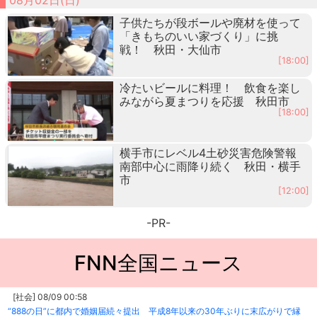
子供たちが段ボールや廃材を使って
「きもちのいい家づくり」に挑
戦！ 秋田・大仙市
[18:00]
冷たいビールに料理！ 飲食を楽し
みながら夏まつりを応援 秋田市
[18:00]
横手市にレベル4土砂災害危険警報
南部中心に雨降り続く 秋田・横手
市
[12:00]
-PR-
FNN全国ニュース
[社会] 08/09 00:58
“888の日”に都内で婚姻届続々提出 平成8年以来の30年ぶりに末広がりで縁