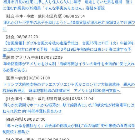
福井市月見の住宅に押し入り住人ら3人に暴行 逃走していた男を逮捕 近く
に住む作業員の39歳男「そんな事実ありません」容疑を否認
[社会,事件・事故・裁判,都道府県] 08/08 22:54
溺れかけた小学生の息子を助けようと…40歳父親が溺れ死亡 家族3人で川遊び
に
[社会] 08/08 22:23
【台風情報】ダブル台風の今後の進路予想は 台風15号は11日（火）午後9時
には東北地方に達する予報 台風13号は9日午前9時には東シナ海に達する予
報
[国際,アメリカ,中東] 08/08 22:09
革命防衛隊がアメリカをけん制「海峡再開はイランの条件を全面的に受け入れ
る必要がある」
[国際,中南米] 08/08 21:09
トランプ大統領支持のデラエスプリエジャ氏がコロンビア大統領就任 親米の
右派政権発足 麻薬犯罪組織の壊滅宣言 アメリカは1600億円支援へ
[社会,事件・事故・裁判,都道府県,愛知] 08/08 21:04
何らかの要因でホームから転落か…駅で線路内にいた19歳女性が特急電車には
ねられ死亡 約1時間半運転見合わせ
[都道府県] 08/08 21:00
「奪った命を無駄なく」西会津の鞄職人が挑む“命の循環” 野生動物の食肉出荷
制限続く福島で
[社会,事件・事故・裁判] 08/08 21:00