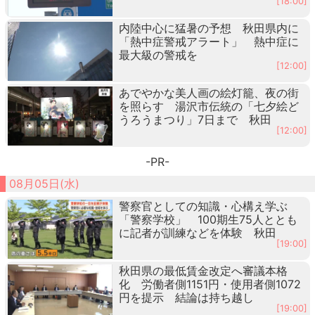
[18:00]
内陸中心に猛暑の予想 秋田県内に
「熱中症警戒アラート」 熱中症に
最大級の警戒を
[12:00]
あでやかな美人画の絵灯籠、夜の街
を照らす 湯沢市伝統の「七夕絵ど
うろうまつり」7日まで 秋田
[12:00]
-PR-
08月05日(水)
警察官としての知識・心構え学ぶ
「警察学校」 100期生75人ととも
に記者が訓練などを体験 秋田
[19:00]
秋田県の最低賃金改定へ審議本格
化 労働者側1151円・使用者側1072
円を提示 結論は持ち越し
[19:00]