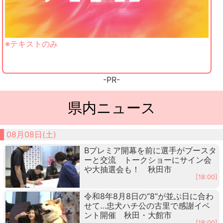
※テキストのみ
-PR-
県内ニュース
08月08日(土)
Bプレミア開幕を前に選手がブースタ
ーと交流 トークショーにサイン会
や大抽選会も！ 秋田市
[18:00]
令和8年8月8日の“8”が並ぶ日に合わ
せて…忠犬ハチ公の古里で感謝イベ
ント開催 秋田・大館市
[18:00]