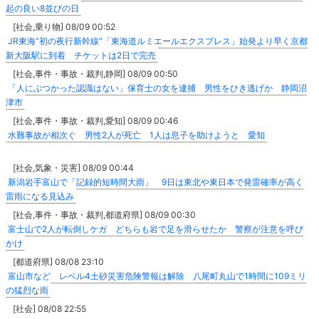
起の良い8並びの日
[社会,乗り物] 08/09 00:52
JR東海“初の夜行新幹線”「東海道ルミエールエクスプレス」始発より早く京都
新大阪駅に到着 チケットは2日で完売
[社会,事件・事故・裁判,静岡] 08/09 00:50
「人にぶつかった認識はない」保育士の女を逮捕 男性をひき逃げか 静岡沼
津市
[社会,事件・事故・裁判,愛知] 08/09 00:46
水難事故が相次ぐ 男性2人が死亡 1人は息子を助けようと 愛知
[社会,気象・災害] 08/09 00:44
新潟岩手富山で「記録的短時間大雨」 9日は東北や東日本で発雷確率が高く
雷雨になる見込み
[社会,事件・事故・裁判,都道府県] 08/09 00:30
富士山で2人が転倒しケガ どちらも岩で足を滑らせたか 警察が注意を呼び
かけ
[都道府県] 08/08 23:10
富山市など レベル4土砂災害危険警報は解除 八尾町丸山で1時間に109ミリ
の猛烈な雨
[社会] 08/08 22:55