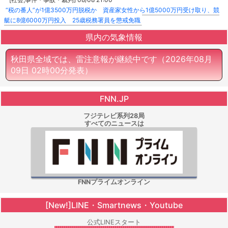
“税の番人”が1億3500万円脱税か 資産家女性から1億5000万円受け取り、競
艇に8億6000万円投入 25歳税務署員を懲戒免職
県内の気象情報
秋田県全域では、雷注意報が継続中です
（2026年08月
09日 02時00分発表）
FNN.JP
フジテレビ系列28局
すべてのニュースは
FNNプライムオンライン
[New!]LINE・Smartnews・Youtube
公式LINEスタート