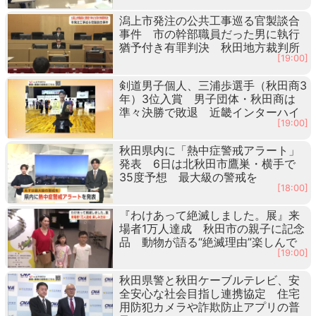
潟上市発注の公共工事巡る官製談合
事件 市の幹部職員だった男に執行
猶予付き有罪判決 秋田地方裁判所
[19:00]
剣道男子個人、三浦歩選手（秋田商3
年）3位入賞 男子団体・秋田商は
準々決勝で敗退 近畿インターハイ
[19:00]
秋田県内に「熱中症警戒アラート」
発表 6日は北秋田市鷹巣・横手で
35度予想 最大級の警戒を
[18:00]
『わけあって絶滅しました。展』来
場者1万人達成 秋田市の親子に記念
品 動物が語る“絶滅理由”楽しんで
[19:00]
秋田県警と秋田ケーブルテレビ、安
全安心な社会目指し連携協定 住宅
用防犯カメラや詐欺防止アプリの普