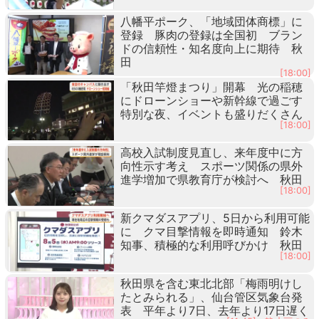
八幡平ポーク、「地域団体商標」に
登録 豚肉の登録は全国初 ブラン
ドの信頼性・知名度向上に期待 秋
田
[18:00]
「秋田竿燈まつり」開幕 光の稲穂
にドローンショーや新幹線で過ごす
特別な夜、イベントも盛りだくさん
[18:00]
高校入試制度見直し、来年度中に方
向性示す考え スポーツ関係の県外
進学増加で県教育庁が検討へ 秋田
[18:00]
新クマダスアプリ、5日から利用可能
に クマ目撃情報を即時通知 鈴木
知事、積極的な利用呼びかけ 秋田
[18:00]
秋田県を含む東北北部「梅雨明けし
たとみられる」、仙台管区気象台発
表 平年より7日、去年より17日遅く