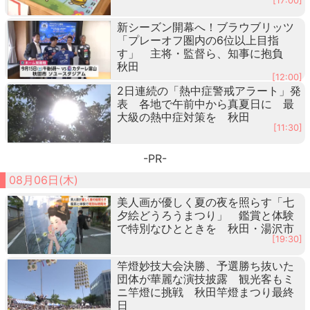
[17:00]
新シーズン開幕へ！ブラウブリッツ
「プレーオフ圏内の6位以上目指
す」 主将・監督ら、知事に抱負
秋田
[12:00]
2日連続の「熱中症警戒アラート」発
表 各地で午前中から真夏日に 最
大級の熱中症対策を 秋田
[11:30]
-PR-
08月06日(木)
美人画が優しく夏の夜を照らす「七
夕絵どうろうまつり」 鑑賞と体験
で特別なひとときを 秋田・湯沢市
[19:30]
竿燈妙技大会決勝、予選勝ち抜いた
団体が華麗な演技披露 観光客もミ
ニ竿燈に挑戦 秋田竿燈まつり最終
日