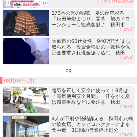
[11:45] ※静止画のみ
273本の光の稲穂、夏の夜空彩る
「秋田竿燈まつり」開幕 初のドロ
ーンショーも観光客魅了 秋田市
[12:00]
大仙市の60代女性、940万円だまし
取られる 投資金移動の手数料や保
証金要求され現金振り込む 秋田
[12:00]
-PR-
08月03日(月)
電気を正しく安全に使って！8月は
「電気使用安全月間」 汗をかく夏
は感電事故などに要注意 秋田
[19:30]
4人が下痢や発熱訴える 秋田市八橋
の飲食店、カンピロバクターによる
食中毒 3日間の営業停止処分
[19:00]