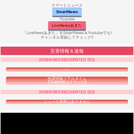
スマートニュース
SmartNews
Youtube
LiveNewsあきた
「LiveNewsあきた」をSmartNews＆Youtubeでも!
チャンネル登録してチェック!!
災害情報＆速報
2026年08月09日02時12分 現在
---
地震情報リアルタイム
【詳細情報はクリック】
2026年08月09日02時12分 現在
ニュース速報はありません