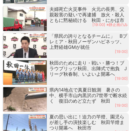
夫婦死亡火災事件 火元の長男、父
親殺害の疑いで再逮捕 放火・殺人
ともに黙秘続ける 秋田・にかほ市
[19:00] ※静止画のみ
「県民の誇りとなるチームに」 Bプ
レミア・秋田ノーザンハピネッツ、
上野経雄GMが就任
[19:00]
秋田のために走り・戦い・勝つ！ブ
ラウブリッツ秋田、出陣式で抱負 J
リーグ秋春制、いよいよ開幕へ
[19:00]
県内14地点で真夏日観測 暑さの
中、横手市山内黒沢の7世帯で断水続
く 復旧のめど立たず 秋田
[19:00]
夏の思い出に！迫力の竿燈、園児ら
が差し手の演技楽しむ 秋田竿燈ま
つり開幕へ 秋田市