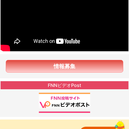
情報募集
FNNビデオPost