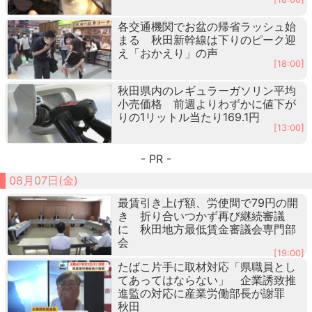
各交通機関でお盆の帰省ラッシュ始
まる 秋田新幹線は下りのピーク迎
え「おかえり」の声
[18:00]
秋田県内のレギュラーガソリン平均
小売価格 前週よりわずかに値下が
りの1リットル当たり169.1円
[13:00]
- PR -
08月07日(金)
最賃引き上げ額、労使間で79円の開
き 折り合いつかず再び継続審議
に 秋田地方最低賃金審議会専門部
会
[19:00]
たばこ片手に取材対応「県職員とし
てあってはならない」 企業誘致推
進監の対応に産業労働部長が謝罪
秋田