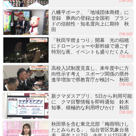
[19:00]
八幡平ポーク、「地域団体商標」に
登録 豚肉の登録は全国初 ブラン
ドの信頼性・知名度向上に期待 秋
田
[18:00]
「秋田竿燈まつり」開幕 光の稲穂
にドローンショーや新幹線で過ごす
特別な夜、イベントも盛りだくさん
[18:00]
高校入試制度見直し、来年度中に方
向性示す考え スポーツ関係の県外
進学増加で県教育庁が検討へ 秋田
[18:00]
新クマダスアプリ、5日から利用可能
に クマ目撃情報を即時通知 鈴木
知事、積極的な利用呼びかけ 秋田
[18:00]
秋田県を含む東北北部「梅雨明けし
たとみられる」、仙台管区気象台発
表 平年より7日、去年より17日遅く