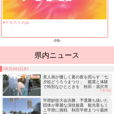
※テキストのみ
-PR-
県内ニュース
08月06日(木)
美人画が優しく夏の夜を照らす「七
夕絵どうろうまつり」 鑑賞と体験
で特別なひとときを 秋田・湯沢市
[19:30]
竿燈妙技大会決勝、予選勝ち抜いた
団体が華麗な演技披露 観光客もミ
ニ竿燈に挑戦 秋田竿燈まつり最終