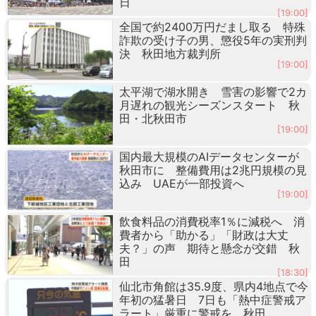
日
[19:00]
全国で約2400万円だまし取る 特殊
詐欺の受け子の男、懲役5年の実刑判
決 秋田地方裁判所
[19:00]
太平湖で湖水開き 雪害の影響で2カ
月遅れの観光シーズンスタート 秋
田・北秋田市
[19:00]
国内最大規模のAIデータセンターが
秋田市に 整備費用は2兆円規模の見
込み UAEが一部投資へ
[19:00]
飲食料品の消費税率1％に減税へ 消
費者から「助かる」「財政は大丈
夫？」の声 期待と懸念が交錯 秋
田
[18:30]
仙北市角館は35.9度、県内4地点で今
年初の猛暑日 7日も「熱中症警戒ア
ラート」厳重に警戒を 秋田