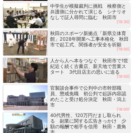
中学生が模擬裁判に挑戦 検察側と
弁護側に分かれて演じる シナリオ
なしで証人尋問に臨む 秋田市
[19:30]
秋田のスポーツ新拠点「新県立体育
館」2028年開業へ工事本格化 秋田
市で起工式、関係者が安全を祈願
[19:00]
人から人へ本をつなぐ 秋田市で1世
紀近く続く古書店、新天地で営業ス
タート 3代目店主の思いに迫る
[19:00]
官製談合事件で公判中の市幹部職
員、懲戒免職 初公判で起訴内容認
めたこと受け処分決定 秋田・潟上
市
[18:00]
40代男性、120万円だまし取られ
る 副業に関する広告きっかけ 少
額の報酬で相手を信用 秋田・鹿角
市