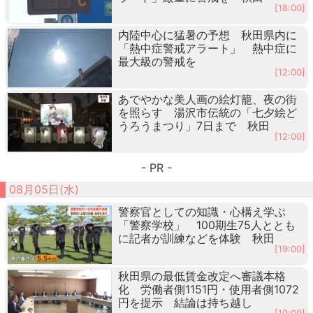
[18:00]
内陸中心に猛暑の予想 秋田県内に
「熱中症警戒アラート」 熱中症に
最大級の警戒を
[12:00]
あでやかな美人画の絵灯籠、夜の街
を照らす 湯沢市伝統の「七夕絵ど
うろうまつり」7日まで 秋田
[12:00]
- PR -
08月05日(水)
警察官としての知識・心構え学ぶ
「警察学校」 100期生75人ととも
に記者が訓練などを体験 秋田
[19:00]
秋田県の最低賃金改定へ審議本格
化 労働者側1151円・使用者側1072
円を提示 結論は持ち越し