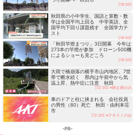
[18:00]
秋田県の小中学生、国語と算数・数
学は全国平均上回る 中学英語、全
国平均下回り課題残す 全国学力テ
スト
[18:00]
「秋田竿燈まつり」3日開幕 今年は
273本の竿燈が参加 ドローン500機
によるショーも見どころ
[18:00]
大雨で橋崩落の横手市山内地区、7世
帯で断水続く 県内は午前中から気
温上昇、熱中症に注意 秋田
[12:30] ※静止画のみ
車のドアと柱に挟まれる 会社役員
の男性（80）死亡 秋田・由利本荘
市
[12:30] ※テキストのみ
-PR-