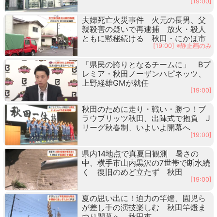
[19:00]
夫婦死亡火災事件 火元の長男、父
親殺害の疑いで再逮捕 放火・殺人
ともに黙秘続ける 秋田・にかほ市
[19:00] ※静止画のみ
「県民の誇りとなるチームに」 Bプ
レミア・秋田ノーザンハピネッツ、
上野経雄GMが就任
[19:00]
秋田のために走り・戦い・勝つ！ブ
ラウブリッツ秋田、出陣式で抱負 J
リーグ秋春制、いよいよ開幕へ
[19:00]
県内14地点で真夏日観測 暑さの
中、横手市山内黒沢の7世帯で断水続
く 復旧のめど立たず 秋田
[19:00]
夏の思い出に！迫力の竿燈、園児ら
が差し手の演技楽しむ 秋田竿燈ま
つり開幕へ 秋田市