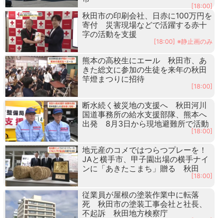
[18:00]
秋田市の印刷会社、日赤に100万円を
寄付 災害現場などで活躍する赤十
字の活動を支援
[18:00] ※静止画のみ
熊本の高校生にエール 秋田市、あ
きた総文に参加の生徒を来年の秋田
竿燈まつりに招待
[18:00]
断水続く被災地の支援へ 秋田河川
国道事務所の給水支援部隊、熊本へ
出発 8月3日から現地避難所で活動
[18:00]
地元産のコメではつらつプレーを！
JAと横手市、甲子園出場の横手ナイ
ンに「あきたこまち」贈る 秋田
[18:00]
従業員が屋根の塗装作業中に転落
死 秋田市の塗装工事会社と社長、
不起訴 秋田地方検察庁