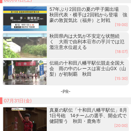
57年ぶり2回目の夏の甲子園出場
秋田代表・横手は2回戦から登場 強
豪の敦賀気比（福井）と対戦
[19:00]
秋田県内は大気が不安定な状態続
く 大雨で由利本荘市の芋川では氾
濫注意水位超える
[18:07]
伝統の十和田八幡平駅伝競走全国大
会 雨の中のレースは富士山GX（山
梨）が初制覇 秋田
[15:30]
-PR-
07月31日(金)
真夏の駅伝「十和田八幡平駅伝」8月
1日号砲 14チームの選手、開会式で
健闘誓う 秋田・鹿角市
[20:00]