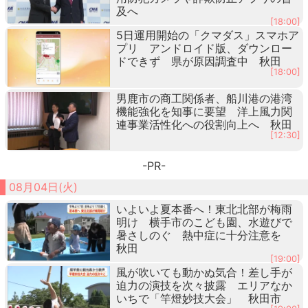
及へ
[18:00]
5日運用開始の「クマダス」スマホア
プリ アンドロイド版、ダウンロー
ドできず 県が原因調査中 秋田
[18:00]
男鹿市の商工関係者、船川港の港湾
機能強化を知事に要望 洋上風力関
連事業活性化への役割向上へ 秋田
[12:30]
-PR-
08月04日(火)
いよいよ夏本番へ！東北北部が梅雨
明け 横手市のこども園、水遊びで
暑さしのぐ 熱中症に十分注意を
秋田
[19:00]
風が吹いても動かぬ気合！差し手が
迫力の演技を次々披露 エリアなか
いちで「竿燈妙技大会」 秋田市