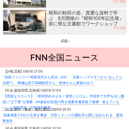
[12:00]
昭和の秋田の姿、貴重な資料で学
ぶ 8月開催の『昭和100年記念展』
前に県公文書館でワークショップ
[11:30]
-PR-
FNN全国ニュース
[訃報,芸能] 08/06 21:00
“高島ファミリー”寿美花代さん死去（94） 宝塚トップスターから“おしどり
夫婦”に 葬儀は息子髙嶋政宏さん、政伸さんら家族のみで
[社会,都道府県,北海道] 08/06 21:00
【悪質なカスハラ】『絶対辞めさせる！覚悟しとけよ』市役所で大声を出し職
員に”土下座”を強要…64歳会社役員の男を強要未遂容疑で逮捕「覚えていな
い」と容疑否認〈北海道札幌市〉
[社会,事件・事故・裁判,愛知] 08/06 20:51
高速道路で4台の玉突き事故 大型トラックの運転手が閉じ込められる 愛知
東海市
[社会,都道府県,北海道] 08/06 20:50