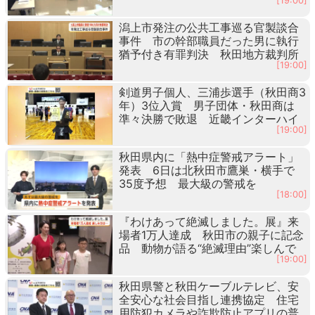
[19:00]
潟上市発注の公共工事巡る官製談合
事件 市の幹部職員だった男に執行
猶予付き有罪判決 秋田地方裁判所
[19:00]
剣道男子個人、三浦歩選手（秋田商3
年）3位入賞 男子団体・秋田商は
準々決勝で敗退 近畿インターハイ
[19:00]
秋田県内に「熱中症警戒アラート」
発表 6日は北秋田市鷹巣・横手で
35度予想 最大級の警戒を
[18:00]
『わけあって絶滅しました。展』来
場者1万人達成 秋田市の親子に記念
品 動物が語る“絶滅理由”楽しんで
[19:00]
秋田県警と秋田ケーブルテレビ、安
全安心な社会目指し連携協定 住宅
用防犯カメラや詐欺防止アプリの普