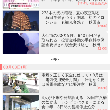
[11:45] ※静止画のみ
273本の光の稲穂、夏の夜空彩る
「秋田竿燈まつり」開幕 初のドロ
ーンショーも観光客魅了 秋田市
[12:00]
大仙市の60代女性、940万円だまし
取られる 投資金移動の手数料や保
証金要求され現金振り込む 秋田
[12:00]
-PR-
08月03日(月)
電気を正しく安全に使って！8月は
「電気使用安全月間」 汗をかく夏
は感電事故などに要注意 秋田
[19:30]
4人が下痢や発熱訴える 秋田市八橋
の飲食店、カンピロバクターによる
食中毒 3日間の営業停止処分