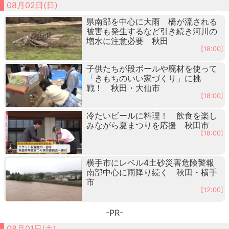
08月02日(日)
県南部を中心に大雨 橋が流される
被害も発生するなど引き続き河川の
増水に注意必要 秋田
[18:00]
子供たちが段ボールや廃材を使って
「きもちのいい家づくり」に挑
戦！ 秋田・大仙市
[18:00]
冷たいビールに料理！ 飲食を楽し
みながら夏まつりを応援 秋田市
[18:00]
横手市にレベル4土砂災害危険警報
南部中心に雨降り続く 秋田・横手
市
[12:00]
-PR-
08月01日(土)