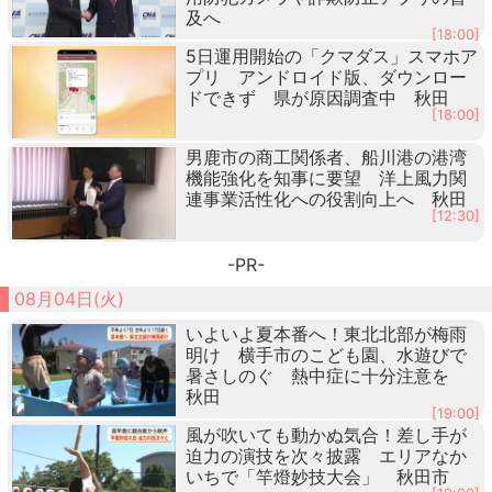
及へ
[18:00]
5日運用開始の「クマダス」スマホア
プリ アンドロイド版、ダウンロー
ドできず 県が原因調査中 秋田
[18:00]
男鹿市の商工関係者、船川港の港湾
機能強化を知事に要望 洋上風力関
連事業活性化への役割向上へ 秋田
[12:30]
-PR-
08月04日(火)
いよいよ夏本番へ！東北北部が梅雨
明け 横手市のこども園、水遊びで
暑さしのぐ 熱中症に十分注意を
秋田
[19:00]
風が吹いても動かぬ気合！差し手が
迫力の演技を次々披露 エリアなか
いちで「竿燈妙技大会」 秋田市