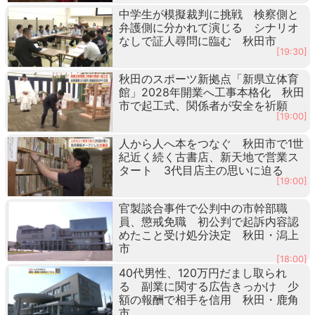
中学生が模擬裁判に挑戦 検察側と
弁護側に分かれて演じる シナリオ
なしで証人尋問に臨む 秋田市
[19:30]
秋田のスポーツ新拠点「新県立体育
館」2028年開業へ工事本格化 秋田
市で起工式、関係者が安全を祈願
[19:00]
人から人へ本をつなぐ 秋田市で1世
紀近く続く古書店、新天地で営業ス
タート 3代目店主の思いに迫る
[19:00]
官製談合事件で公判中の市幹部職
員、懲戒免職 初公判で起訴内容認
めたこと受け処分決定 秋田・潟上
市
[18:00]
40代男性、120万円だまし取られ
る 副業に関する広告きっかけ 少
額の報酬で相手を信用 秋田・鹿角
市