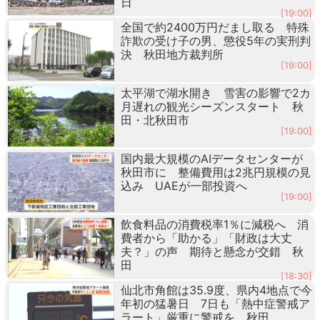
日
[19:00]
全国で約2400万円だまし取る 特殊
詐欺の受け子の男、懲役5年の実刑判
決 秋田地方裁判所
[19:00]
太平湖で湖水開き 雪害の影響で2カ
月遅れの観光シーズンスタート 秋
田・北秋田市
[19:00]
国内最大規模のAIデータセンターが
秋田市に 整備費用は2兆円規模の見
込み UAEが一部投資へ
[19:00]
飲食料品の消費税率1％に減税へ 消
費者から「助かる」「財政は大丈
夫？」の声 期待と懸念が交錯 秋
田
[18:30]
仙北市角館は35.9度、県内4地点で今
年初の猛暑日 7日も「熱中症警戒ア
ラート」厳重に警戒を 秋田