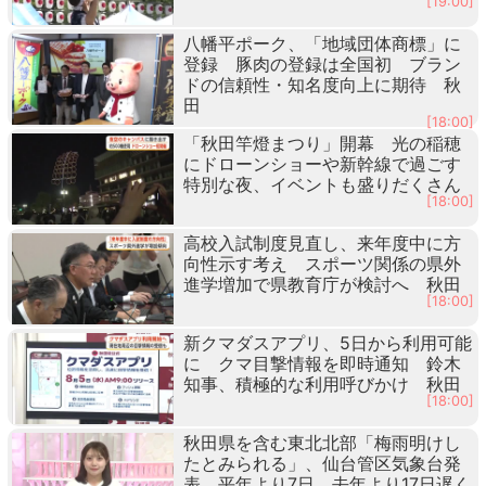
[19:00]
八幡平ポーク、「地域団体商標」に
登録 豚肉の登録は全国初 ブラン
ドの信頼性・知名度向上に期待 秋
田
[18:00]
「秋田竿燈まつり」開幕 光の稲穂
にドローンショーや新幹線で過ごす
特別な夜、イベントも盛りだくさん
[18:00]
高校入試制度見直し、来年度中に方
向性示す考え スポーツ関係の県外
進学増加で県教育庁が検討へ 秋田
[18:00]
新クマダスアプリ、5日から利用可能
に クマ目撃情報を即時通知 鈴木
知事、積極的な利用呼びかけ 秋田
[18:00]
秋田県を含む東北北部「梅雨明けし
たとみられる」、仙台管区気象台発
表 平年より7日、去年より17日遅く