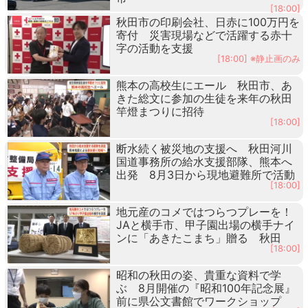
[18:00]
秋田市の印刷会社、日赤に100万円を
寄付 災害現場などで活躍する赤十
字の活動を支援
[18:00] ※静止画のみ
熊本の高校生にエール 秋田市、あ
きた総文に参加の生徒を来年の秋田
竿燈まつりに招待
[18:00]
断水続く被災地の支援へ 秋田河川
国道事務所の給水支援部隊、熊本へ
出発 8月3日から現地避難所で活動
[18:00]
地元産のコメではつらつプレーを！
JAと横手市、甲子園出場の横手ナイ
ンに「あきたこまち」贈る 秋田
[18:00]
昭和の秋田の姿、貴重な資料で学
ぶ 8月開催の『昭和100年記念展』
前に県公文書館でワークショップ