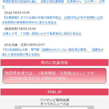
世耕氏復党の結論持ち越し 自民が党紀委開催 出席者から「まだ早い」の声
も
[社会] 08/06 22:40
【台風情報】ダブル台風の今後の進路予想は 台風13号は7日午前9時には沖
永良部島の東南東約50kmに達する見込み
[都道府県] 08/06 22:08
台風１３号 ７日朝～昼前にかけて奄美地方に接近の見込み
[社会,気象・災害] 08/06 22:07
7月の記録的な大雨 専門家「組織化されていない積乱雲が要因」 温暖化が
進むと発生頻度が増える恐れ
県内の気象情報
秋田県全域では、［発表警報・注意報はなし］です
（2026年08月07日 01時50分発表）
FNN.JP
フジテレビ系列28局
すべてのニュースは