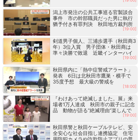
[19:00]
潟上市発注の公共工事巡る官製談合
事件 市の幹部職員だった男に執行
猶予付き有罪判決 秋田地方裁判所
[19:00]
剣道男子個人、三浦歩選手（秋田商3
年）3位入賞 男子団体・秋田商は
準々決勝で敗退 近畿インターハイ
[19:00]
秋田県内に「熱中症警戒アラート」
発表 6日は北秋田市鷹巣・横手で
35度予想 最大級の警戒を
[18:00]
『わけあって絶滅しました。展』来
場者1万人達成 秋田市の親子に記念
品 動物が語る“絶滅理由”楽しんで
[19:00]
秋田県警と秋田ケーブルテレビ、安
全安心な社会目指し連携協定 住宅
用防犯カメラや詐欺防止アプリの普