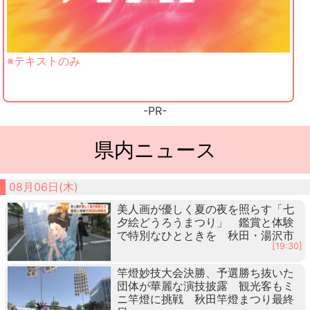
※テキストのみ
-PR-
県内ニュース
08月06日(木)
美人画が優しく夏の夜を照らす「七
夕絵どうろうまつり」 鑑賞と体験
で特別なひとときを 秋田・湯沢市
[19:30]
竿燈妙技大会決勝、予選勝ち抜いた
団体が華麗な演技披露 観光客もミ
ニ竿燈に挑戦 秋田竿燈まつり最終