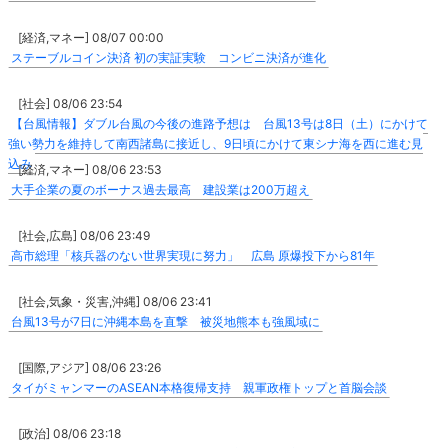
[経済,マネー] 08/07 00:00
ステーブルコイン決済 初の実証実験 コンビニ決済が進化
[社会] 08/06 23:54
【台風情報】ダブル台風の今後の進路予想は 台風13号は8日（土）にかけて
強い勢力を維持して南西諸島に接近し、9日頃にかけて東シナ海を西に進む見
込み
[経済,マネー] 08/06 23:53
大手企業の夏のボーナス過去最高 建設業は200万超え
[社会,広島] 08/06 23:49
高市総理「核兵器のない世界実現に努力」 広島 原爆投下から81年
[社会,気象・災害,沖縄] 08/06 23:41
台風13号が7日に沖縄本島を直撃 被災地熊本も強風域に
[国際,アジア] 08/06 23:26
タイがミャンマーのASEAN本格復帰支持 親軍政権トップと首脳会談
[政治] 08/06 23:18