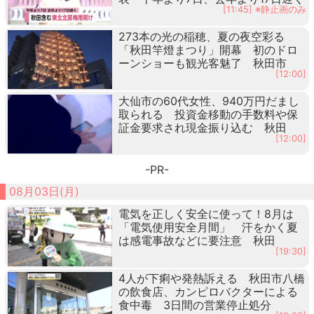
[11:45] ※静止画のみ
273本の光の稲穂、夏の夜空彩る
「秋田竿燈まつり」開幕 初のドロ
ーンショーも観光客魅了 秋田市
[12:00]
大仙市の60代女性、940万円だまし
取られる 投資金移動の手数料や保
証金要求され現金振り込む 秋田
[12:00]
-PR-
08月03日(月)
電気を正しく安全に使って！8月は
「電気使用安全月間」 汗をかく夏
は感電事故などに要注意 秋田
[19:30]
4人が下痢や発熱訴える 秋田市八橋
の飲食店、カンピロバクターによる
食中毒 3日間の営業停止処分