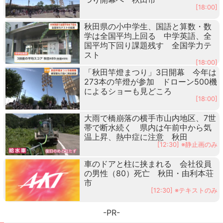
[18:00]
秋田県の小中学生、国語と算数・数
学は全国平均上回る 中学英語、全
国平均下回り課題残す 全国学力テ
スト
[18:00]
「秋田竿燈まつり」3日開幕 今年は
273本の竿燈が参加 ドローン500機
によるショーも見どころ
[18:00]
大雨で橋崩落の横手市山内地区、7世
帯で断水続く 県内は午前中から気
温上昇、熱中症に注意 秋田
[12:30] ※静止画のみ
車のドアと柱に挟まれる 会社役員
の男性（80）死亡 秋田・由利本荘
市
[12:30] ※テキストのみ
-PR-