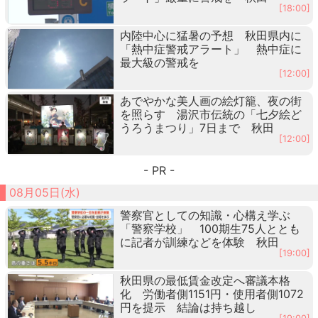
[18:00]
内陸中心に猛暑の予想 秋田県内に
「熱中症警戒アラート」 熱中症に
最大級の警戒を
[12:00]
あでやかな美人画の絵灯籠、夜の街
を照らす 湯沢市伝統の「七夕絵ど
うろうまつり」7日まで 秋田
[12:00]
- PR -
08月05日(水)
警察官としての知識・心構え学ぶ
「警察学校」 100期生75人ととも
に記者が訓練などを体験 秋田
[19:00]
秋田県の最低賃金改定へ審議本格
化 労働者側1151円・使用者側1072
円を提示 結論は持ち越し