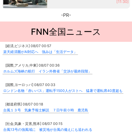
[11:30]
-PR-
FNN全国ニュース
[経済,ビジネス] 08/07 00:57
楽天経済圏がAI対応へ 強みは「生活データ」
[国際,アメリカ,中東] 08/07 00:36
ホルムズ海峡の航行 イラン外務省「交渉が最終段階」
[国際,ヨーロッパ] 08/07 00:33
ロンドン名物「赤いバス」運転手1500人がストへ 猛暑で運転席40度超も
[都道府県] 08/07 00:18
台風１３号 気象予報士解説 ７日午前０時 鹿児島
[社会,気象・災害,熊本] 08/07 00:15
台風13号の強風域に 被災地が台風の備えにも追われる