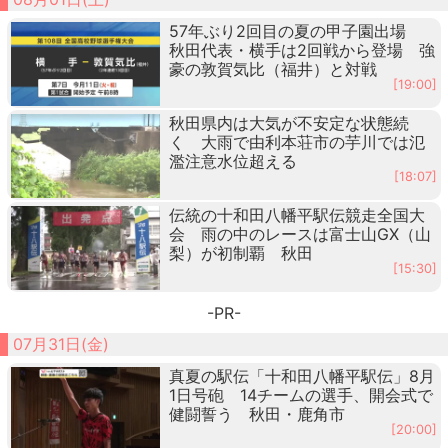
57年ぶり2回目の夏の甲子園出場
秋田代表・横手は2回戦から登場 強
豪の敦賀気比（福井）と対戦
[19:00]
秋田県内は大気が不安定な状態続
く 大雨で由利本荘市の芋川では氾
濫注意水位超える
[18:07]
伝統の十和田八幡平駅伝競走全国大
会 雨の中のレースは富士山GX（山
梨）が初制覇 秋田
[15:30]
-PR-
07月31日(金)
真夏の駅伝「十和田八幡平駅伝」8月
1日号砲 14チームの選手、開会式で
健闘誓う 秋田・鹿角市
[20:00]