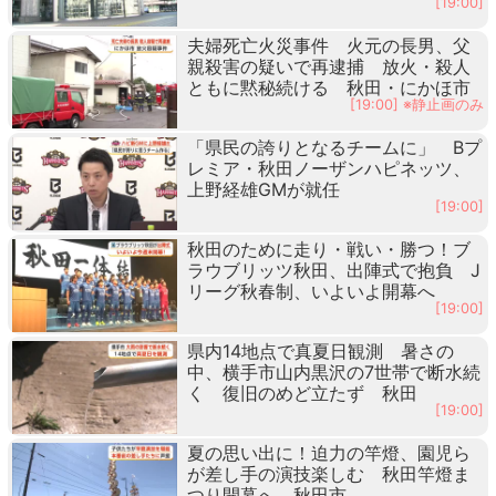
[19:00]
夫婦死亡火災事件 火元の長男、父
親殺害の疑いで再逮捕 放火・殺人
ともに黙秘続ける 秋田・にかほ市
[19:00] ※静止画のみ
「県民の誇りとなるチームに」 Bプ
レミア・秋田ノーザンハピネッツ、
上野経雄GMが就任
[19:00]
秋田のために走り・戦い・勝つ！ブ
ラウブリッツ秋田、出陣式で抱負 J
リーグ秋春制、いよいよ開幕へ
[19:00]
県内14地点で真夏日観測 暑さの
中、横手市山内黒沢の7世帯で断水続
く 復旧のめど立たず 秋田
[19:00]
夏の思い出に！迫力の竿燈、園児ら
が差し手の演技楽しむ 秋田竿燈ま
つり開幕へ 秋田市