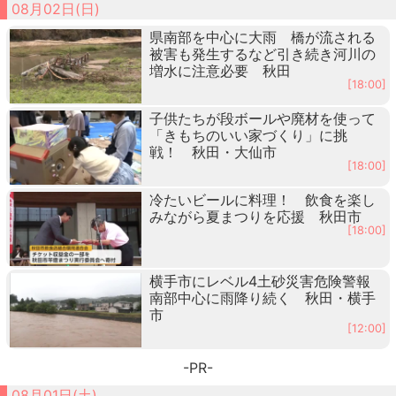
08月02日(日)
県南部を中心に大雨 橋が流される
被害も発生するなど引き続き河川の
増水に注意必要 秋田
[18:00]
子供たちが段ボールや廃材を使って
「きもちのいい家づくり」に挑
戦！ 秋田・大仙市
[18:00]
冷たいビールに料理！ 飲食を楽し
みながら夏まつりを応援 秋田市
[18:00]
横手市にレベル4土砂災害危険警報
南部中心に雨降り続く 秋田・横手
市
[12:00]
-PR-
08月01日(土)