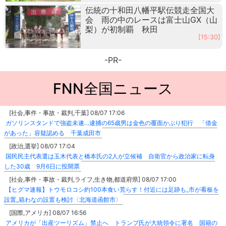
伝統の十和田八幡平駅伝競走全国大
会 雨の中のレースは富士山GX（山
梨）が初制覇 秋田
[15:30]
-PR-
FNN全国ニュース
[社会,事件・事故・裁判,千葉] 08/07 17:06
ガソリンスタンドで強盗未遂…逮捕の65歳男は金色の覆面かぶり犯行 「借金
があった」容疑認める 千葉成田市
[政治,選挙] 08/07 17:04
国民民主代表選は玉木代表と橋本氏の2人が立候補 自衛官から政治家に転身
した30歳 9月6日に投開票
[社会,事件・事故・裁判,ライフ,生き物,都道府県] 08/07 17:00
【ヒグマ速報】トウモロコシ約100本食い荒らす！付近には足跡も_市が看板を
設置_箱わなの設置も検討〈北海道函館市〉
[国際,アメリカ] 08/07 16:56
アメリカが「出産ツーリズム」禁止へ トランプ氏が大統領令に署名 国籍の