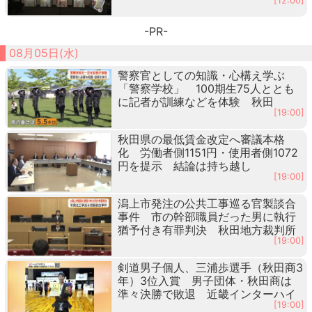
[12:00]
-PR-
08月05日(水)
警察官としての知識・心構え学ぶ
「警察学校」 100期生75人ととも
に記者が訓練などを体験 秋田
[19:00]
秋田県の最低賃金改定へ審議本格
化 労働者側1151円・使用者側1072
円を提示 結論は持ち越し
[19:00]
潟上市発注の公共工事巡る官製談合
事件 市の幹部職員だった男に執行
猶予付き有罪判決 秋田地方裁判所
[19:00]
剣道男子個人、三浦歩選手（秋田商3
年）3位入賞 男子団体・秋田商は
準々決勝で敗退 近畿インターハイ
[19:00]