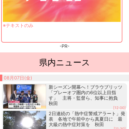
※テキストのみ
-PR-
県内ニュース
08月07日(金)
新シーズン開幕へ！ブラウブリッツ
「プレーオフ圏内の6位以上目指
す」 主将・監督ら、知事に抱負
秋田
[12:00]
2日連続の「熱中症警戒アラート」発
表 各地で午前中から真夏日に 最
大級の熱中症対策を 秋田
[11:30]