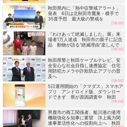
秋田県内に「熱中症警戒アラート」
発表 6日は北秋田市鷹巣・横手で
35度予想 最大級の警戒を
[18:00]
『わけあって絶滅しました。展』来
場者1万人達成 秋田市の親子に記念
品 動物が語る“絶滅理由”楽しんで
[19:00]
秋田県警と秋田ケーブルテレビ、安
全安心な社会目指し連携協定 住宅
用防犯カメラや詐欺防止アプリの普
及へ
[18:00]
5日運用開始の「クマダス」スマホア
プリ アンドロイド版、ダウンロー
ドできず 県が原因調査中 秋田
[18:00]
男鹿市の商工関係者、船川港の港湾
機能強化を知事に要望 洋上風力関
連事業活性化への役割向上へ 秋田