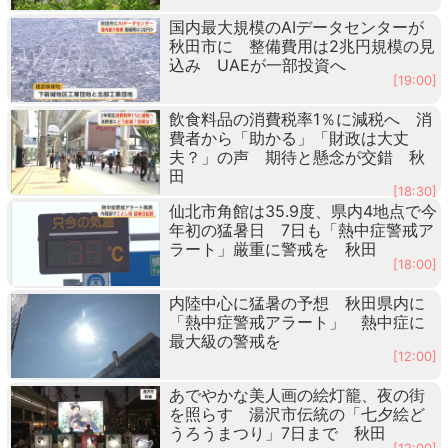
国内最大規模のAIデータセンターが
秋田市に 整備費用は2兆円規模の見
込み UAEが一部投資へ
[19:00]
飲食料品の消費税率1％に減税へ 消
費者から「助かる」「財政は大丈
夫？」の声 期待と懸念が交錯 秋
田
[18:30]
仙北市角館は35.9度、県内4地点で今
年初の猛暑日 7日も「熱中症警戒ア
ラート」厳重に警戒を 秋田
[18:00]
内陸中心に猛暑の予想 秋田県内に
「熱中症警戒アラート」 熱中症に
最大級の警戒を
[12:00]
あでやかな美人画の絵灯籠、夜の街
を照らす 湯沢市伝統の「七夕絵ど
うろうまつり」7日まで 秋田