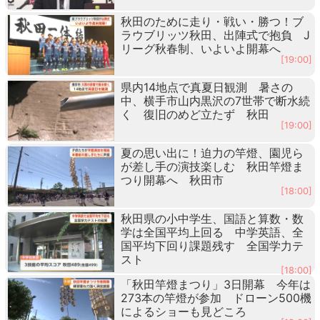
秋田のために走り・戦い・勝つ！ブ
ラウブリッツ秋田、出陣式で抱負 J
リーグ秋春制、いよいよ開幕へ
[19:00]
県内14地点で真夏日観測 暑さの
中、横手市山内黒沢の7世帯で断水続
く 復旧のめど立たず 秋田
[19:00]
夏の思い出に！迫力の竿燈、園児ら
が差し手の演技楽しむ 秋田竿燈ま
つり開幕へ 秋田市
[18:00]
秋田県の小中学生、国語と算数・数
学は全国平均上回る 中学英語、全
国平均下回り課題残す 全国学力テ
スト
[18:00]
「秋田竿燈まつり」3日開幕 今年は
273本の竿燈が参加 ドローン500機
によるショーも見どころ