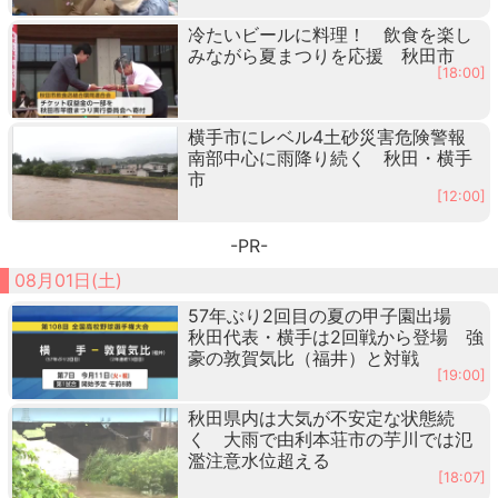
冷たいビールに料理！ 飲食を楽し
みながら夏まつりを応援 秋田市
[18:00]
横手市にレベル4土砂災害危険警報
南部中心に雨降り続く 秋田・横手
市
[12:00]
-PR-
08月01日(土)
57年ぶり2回目の夏の甲子園出場
秋田代表・横手は2回戦から登場 強
豪の敦賀気比（福井）と対戦
[19:00]
秋田県内は大気が不安定な状態続
く 大雨で由利本荘市の芋川では氾
濫注意水位超える
[18:07]