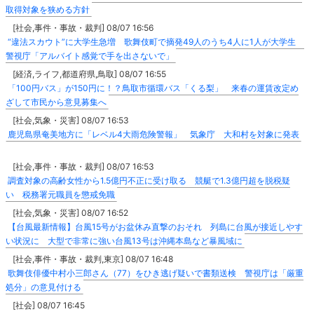
取得対象を狭める方針
[社会,事件・事故・裁判] 08/07 16:56
“違法スカウト”に大学生急増 歌舞伎町で摘発49人のうち4人に1人が大学生
警視庁「アルバイト感覚で手を出さないで」
[経済,ライフ,都道府県,鳥取] 08/07 16:55
「100円バス」が150円に！？鳥取市循環バス「くる梨」 来春の運賃改定め
ざして市民から意見募集へ
[社会,気象・災害] 08/07 16:53
鹿児島県奄美地方に「レベル4大雨危険警報」 気象庁 大和村を対象に発表
[社会,事件・事故・裁判] 08/07 16:53
調査対象の高齢女性から1.5億円不正に受け取る 競艇で1.3億円超を脱税疑
い 税務署元職員を懲戒免職
[社会,気象・災害] 08/07 16:52
【台風最新情報】台風15号がお盆休み直撃のおそれ 列島に台風が接近しやす
い状況に 大型で非常に強い台風13号は沖縄本島など暴風域に
[社会,事件・事故・裁判,東京] 08/07 16:48
歌舞伎俳優中村小三郎さん（77）をひき逃げ疑いで書類送検 警視庁は「厳重
処分」の意見付ける
[社会] 08/07 16:45