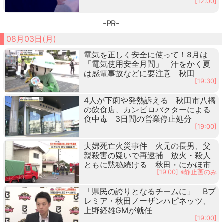
[12:00]
-PR-
08月03日(月)
電気を正しく安全に使って！8月は
「電気使用安全月間」 汗をかく夏
は感電事故などに要注意 秋田
[19:30]
4人が下痢や発熱訴える 秋田市八橋
の飲食店、カンピロバクターによる
食中毒 3日間の営業停止処分
[19:00]
夫婦死亡火災事件 火元の長男、父
親殺害の疑いで再逮捕 放火・殺人
ともに黙秘続ける 秋田・にかほ市
[19:00] ※静止画のみ
「県民の誇りとなるチームに」 Bプ
レミア・秋田ノーザンハピネッツ、
上野経雄GMが就任
[19:00]