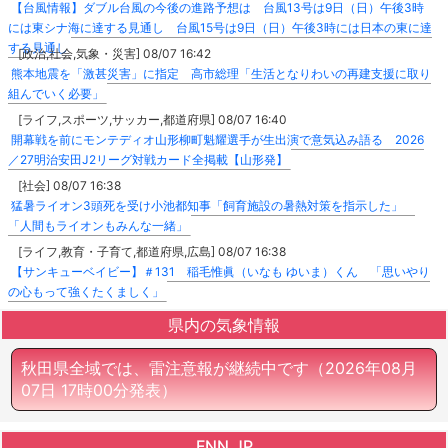
【台風情報】ダブル台風の今後の進路予想は 台風13号は9日（日）午後3時
には東シナ海に達する見通し 台風15号は9日（日）午後3時には日本の東に達
する見通し
[政治,社会,気象・災害] 08/07 16:42
熊本地震を「激甚災害」に指定 高市総理「生活となりわいの再建支援に取り
組んでいく必要」
[ライフ,スポーツ,サッカー,都道府県] 08/07 16:40
開幕戦を前にモンテディオ山形柳町魁耀選手が生出演で意気込み語る 2026
／27明治安田J2リーグ対戦カード全掲載【山形発】
[社会] 08/07 16:38
猛暑ライオン3頭死を受け小池都知事「飼育施設の暑熱対策を指示した」
「人間もライオンもみんな一緒」
[ライフ,教育・子育て,都道府県,広島] 08/07 16:38
【サンキューベイビー】＃131 稲毛惟眞（いなも ゆいま）くん 「思いやり
の心もって強くたくましく」
県内の気象情報
秋田県全域では、雷注意報が継続中です
（2026年08月
07日 17時00分発表）
FNN.JP