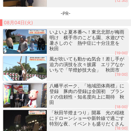
[12:30]
-PR-
08月04日(火)
いよいよ夏本番へ！東北北部が梅雨
明け 横手市のこども園、水遊びで
暑さしのぐ 熱中症に十分注意を
秋田
[19:00]
風が吹いても動かぬ気合！差し手が
迫力の演技を次々披露 エリアなか
いちで「竿燈妙技大会」 秋田市
[19:00]
八幡平ポーク、「地域団体商標」に
登録 豚肉の登録は全国初 ブラン
ドの信頼性・知名度向上に期待 秋
田
[18:00]
「秋田竿燈まつり」開幕 光の稲穂
にドローンショーや新幹線で過ごす
特別な夜、イベントも盛りだくさん
[18:00]