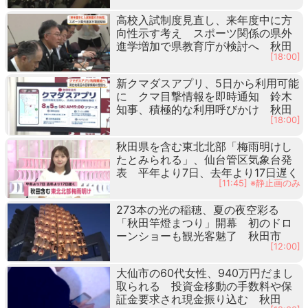
高校入試制度見直し、来年度中に方
向性示す考え スポーツ関係の県外
進学増加で県教育庁が検討へ 秋田
[18:00]
新クマダスアプリ、5日から利用可能
に クマ目撃情報を即時通知 鈴木
知事、積極的な利用呼びかけ 秋田
[18:00]
秋田県を含む東北北部「梅雨明けし
たとみられる」、仙台管区気象台発
表 平年より7日、去年より17日遅く
[11:45] ※静止画のみ
273本の光の稲穂、夏の夜空彩る
「秋田竿燈まつり」開幕 初のドロ
ーンショーも観光客魅了 秋田市
[12:00]
大仙市の60代女性、940万円だまし
取られる 投資金移動の手数料や保
証金要求され現金振り込む 秋田