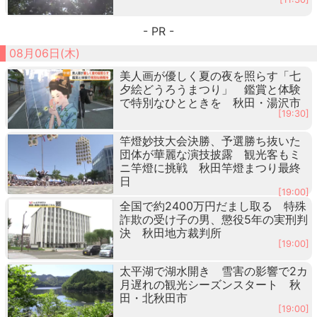
- PR -
08月06日(木)
美人画が優しく夏の夜を照らす「七
夕絵どうろうまつり」 鑑賞と体験
で特別なひとときを 秋田・湯沢市
[19:30]
竿燈妙技大会決勝、予選勝ち抜いた
団体が華麗な演技披露 観光客もミ
ニ竿燈に挑戦 秋田竿燈まつり最終
日
[19:00]
全国で約2400万円だまし取る 特殊
詐欺の受け子の男、懲役5年の実刑判
決 秋田地方裁判所
[19:00]
太平湖で湖水開き 雪害の影響で2カ
月遅れの観光シーズンスタート 秋
田・北秋田市
[19:00]