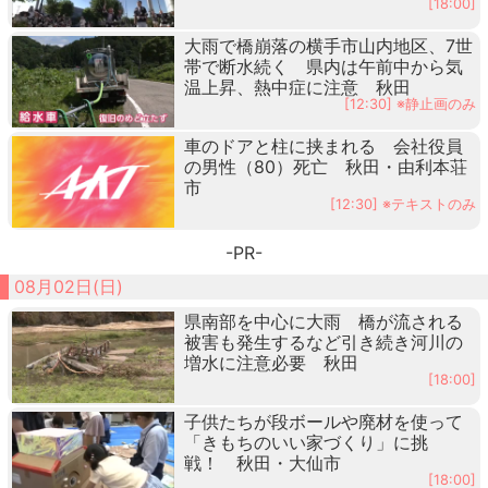
[18:00]
大雨で橋崩落の横手市山内地区、7世
帯で断水続く 県内は午前中から気
温上昇、熱中症に注意 秋田
[12:30] ※静止画のみ
車のドアと柱に挟まれる 会社役員
の男性（80）死亡 秋田・由利本荘
市
[12:30] ※テキストのみ
-PR-
08月02日(日)
県南部を中心に大雨 橋が流される
被害も発生するなど引き続き河川の
増水に注意必要 秋田
[18:00]
子供たちが段ボールや廃材を使って
「きもちのいい家づくり」に挑
戦！ 秋田・大仙市
[18:00]