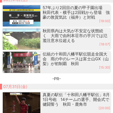
57年ぶり2回目の夏の甲子園出場
秋田代表・横手は2回戦から登場 強
豪の敦賀気比（福井）と対戦
[19:00]
秋田県内は大気が不安定な状態続
く 大雨で由利本荘市の芋川では氾
濫注意水位超える
[18:07]
伝統の十和田八幡平駅伝競走全国大
会 雨の中のレースは富士山GX（山
梨）が初制覇 秋田
[15:30]
-PR-
07月31日(金)
真夏の駅伝「十和田八幡平駅伝」8月
1日号砲 14チームの選手、開会式で
健闘誓う 秋田・鹿角市
[20:00]