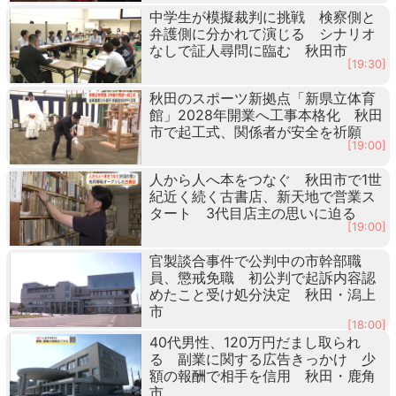
中学生が模擬裁判に挑戦 検察側と
弁護側に分かれて演じる シナリオ
なしで証人尋問に臨む 秋田市
[19:30]
秋田のスポーツ新拠点「新県立体育
館」2028年開業へ工事本格化 秋田
市で起工式、関係者が安全を祈願
[19:00]
人から人へ本をつなぐ 秋田市で1世
紀近く続く古書店、新天地で営業ス
タート 3代目店主の思いに迫る
[19:00]
官製談合事件で公判中の市幹部職
員、懲戒免職 初公判で起訴内容認
めたこと受け処分決定 秋田・潟上
市
[18:00]
40代男性、120万円だまし取られ
る 副業に関する広告きっかけ 少
額の報酬で相手を信用 秋田・鹿角
市