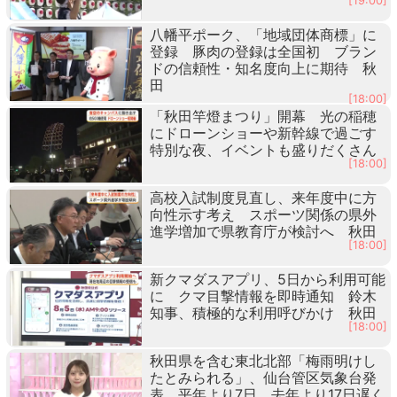
[19:00]
八幡平ポーク、「地域団体商標」に
登録 豚肉の登録は全国初 ブラン
ドの信頼性・知名度向上に期待 秋
田
[18:00]
「秋田竿燈まつり」開幕 光の稲穂
にドローンショーや新幹線で過ごす
特別な夜、イベントも盛りだくさん
[18:00]
高校入試制度見直し、来年度中に方
向性示す考え スポーツ関係の県外
進学増加で県教育庁が検討へ 秋田
[18:00]
新クマダスアプリ、5日から利用可能
に クマ目撃情報を即時通知 鈴木
知事、積極的な利用呼びかけ 秋田
[18:00]
秋田県を含む東北北部「梅雨明けし
たとみられる」、仙台管区気象台発
表 平年より7日、去年より17日遅く