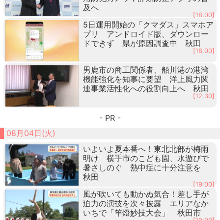
及へ
[18:00]
5日運用開始の「クマダス」スマホア
プリ アンドロイド版、ダウンロー
ドできず 県が原因調査中 秋田
[18:00]
男鹿市の商工関係者、船川港の港湾
機能強化を知事に要望 洋上風力関
連事業活性化への役割向上へ 秋田
[12:30]
- PR -
08月04日(火)
いよいよ夏本番へ！東北北部が梅雨
明け 横手市のこども園、水遊びで
暑さしのぐ 熱中症に十分注意を
秋田
[19:00]
風が吹いても動かぬ気合！差し手が
迫力の演技を次々披露 エリアなか
いちで「竿燈妙技大会」 秋田市