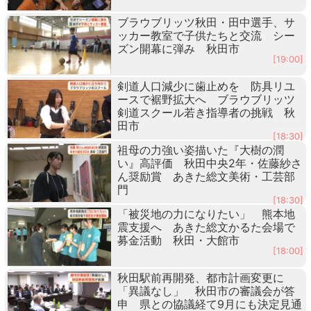
ブラウブリッツ秋田・田中選手、サ
ッカー教室で子供たちと交流 シー
ズン開幕に弾み 秋田市
[19:00]
剣道人口減少に歯止めを 防具リユ
ースで裾野拡大へ ブラウブリッツ
剣道スクール若き指導者の挑戦 秋
田市
[18:30]
祖母の力強い姿描いた『大樹の潤
い』高評価 秋田中央2年・佐藤紗さ
ん奨励賞 あきた総文美術・工芸部
門
[18:30]
「被災地の力になりたい」 熊本地
震支援へ あきた総文かるた会場で
募金活動 秋田・大館市
[18:00]
秋田駅前再開発、都市計画変更に
「異議なし」 秋田市の審議会が答
申 県との協議経て9月にも決定見通