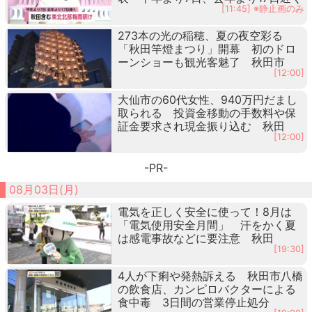
[11:45] ※静止画のみ
273本の光の稲穂、夏の夜空彩る
「秋田竿燈まつり」開幕 初のドロ
ーンショーも観光客魅了 秋田市
[12:00]
大仙市の60代女性、940万円だまし
取られる 投資金移動の手数料や保
証金要求され現金振り込む 秋田
[12:00]
-PR-
08月03日(月)
電気を正しく安全に使って！8月は
「電気使用安全月間」 汗をかく夏
は感電事故などに要注意 秋田
[19:30]
4人が下痢や発熱訴える 秋田市八橋
の飲食店、カンピロバクターによる
食中毒 3日間の営業停止処分