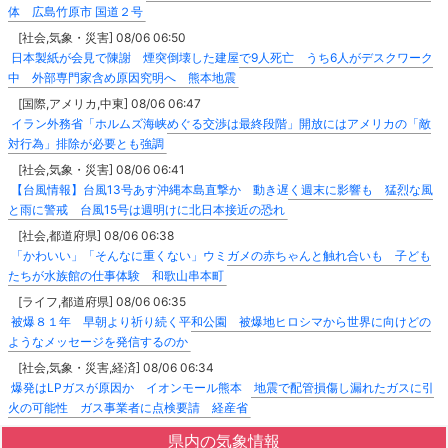
体 広島竹原市 国道２号
[社会,気象・災害] 08/06 06:50
日本製紙が会見で陳謝 煙突倒壊した建屋で9人死亡 うち6人がデスクワーク
中 外部専門家含め原因究明へ 熊本地震
[国際,アメリカ,中東] 08/06 06:47
イラン外務省「ホルムズ海峡めぐる交渉は最終段階」開放にはアメリカの「敵
対行為」排除が必要とも強調
[社会,気象・災害] 08/06 06:41
【台風情報】台風13号あす沖縄本島直撃か 動き遅く週末に影響も 猛烈な風
と雨に警戒 台風15号は週明けに北日本接近の恐れ
[社会,都道府県] 08/06 06:38
「かわいい」「そんなに重くない」ウミガメの赤ちゃんと触れ合いも 子ども
たちが水族館の仕事体験 和歌山串本町
[ライフ,都道府県] 08/06 06:35
被爆８１年 早朝より祈り続く平和公園 被爆地ヒロシマから世界に向けどの
ようなメッセージを発信するのか
[社会,気象・災害,経済] 08/06 06:34
爆発はLPガスが原因か イオンモール熊本 地震で配管損傷し漏れたガスに引
火の可能性 ガス事業者に点検要請 経産省
県内の気象情報