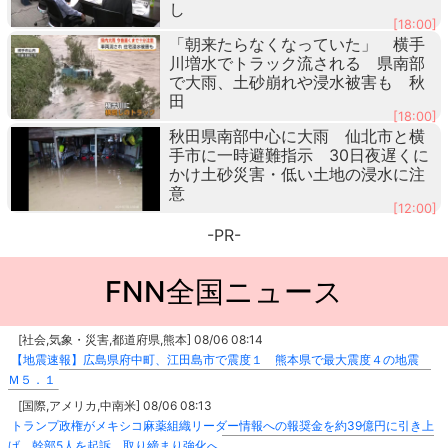
し
[18:00]
「朝来たらなくなっていた」 横手
川増水でトラック流される 県南部
で大雨、土砂崩れや浸水被害も 秋
田
[18:00]
秋田県南部中心に大雨 仙北市と横
手市に一時避難指示 30日夜遅くに
かけ土砂災害・低い土地の浸水に注
意
[12:00]
-PR-
FNN全国ニュース
[社会,気象・災害,都道府県,熊本] 08/06 08:14
【地震速報】広島県府中町、江田島市で震度１ 熊本県で最大震度４の地震
Ｍ５．１
[国際,アメリカ,中南米] 08/06 08:13
トランプ政権がメキシコ麻薬組織リーダー情報への報奨金を約39億円に引き上
げ 幹部5人を起訴 取り締まり強化へ