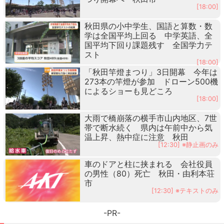
[18:00]
秋田県の小中学生、国語と算数・数
学は全国平均上回る 中学英語、全
国平均下回り課題残す 全国学力テ
スト
[18:00]
「秋田竿燈まつり」3日開幕 今年は
273本の竿燈が参加 ドローン500機
によるショーも見どころ
[18:00]
大雨で橋崩落の横手市山内地区、7世
帯で断水続く 県内は午前中から気
温上昇、熱中症に注意 秋田
[12:30] ※静止画のみ
車のドアと柱に挟まれる 会社役員
の男性（80）死亡 秋田・由利本荘
市
[12:30] ※テキストのみ
-PR-