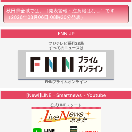
秋田県全域では、［発表警報・注意報はなし］です
（2026年08月06日 08時20分発表）
FNN.JP
フジテレビ系列28局
すべてのニュースは
FNNプライムオンライン
[New!]LINE・Smartnews・Youtube
公式LINEスタート