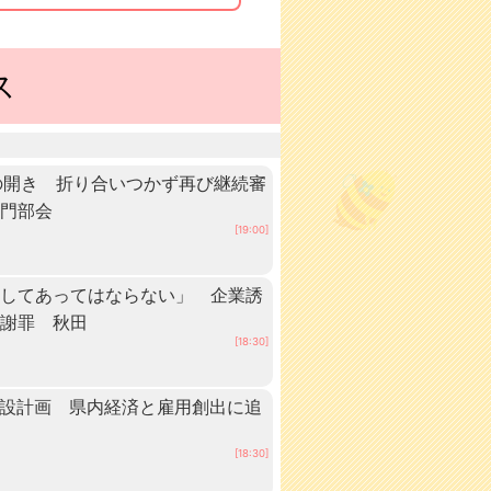
ス
の開き 折り合いつかず再び継続審
専門部会
[19:00]
としてあってはならない」 企業誘
が謝罪 秋田
[18:30]
建設計画 県内経済と雇用創出に追
[18:30]