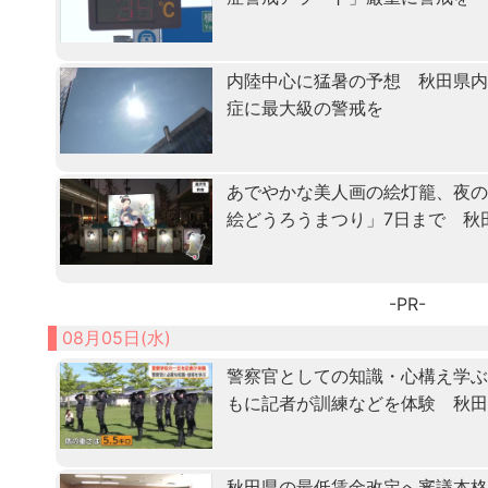
内陸中心に猛暑の予想 秋田県
症に最大級の警戒を
あでやかな美人画の絵灯籠、夜
絵どうろうまつり」7日まで 秋
-PR-
08月05日(水)
警察官としての知識・心構え学ぶ「
もに記者が訓練などを体験 秋
秋田県の最低賃金改定へ審議本格化