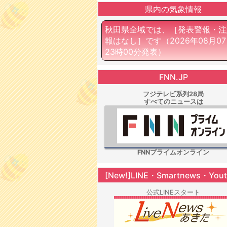
県内の気象情報
秋田県全域では、［発表警報・注
報はなし］です
（2026年08月0
23時00分発表）
FNN.JP
フジテレビ系列28局
すべてのニュースは
FNNプライムオンライン
[New!]LINE・Smartnews・You
公式LINEスタート