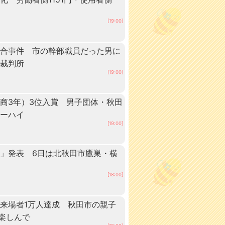
[19:00]
談合事件 市の幹部職員だった男に
方裁判所
[19:00]
商3年）3位入賞 男子団体・秋田
ターハイ
[19:00]
」発表 6日は北秋田市鷹巣・横
[18:00]
来場者1万人達成 秋田市の親子
”楽しんで