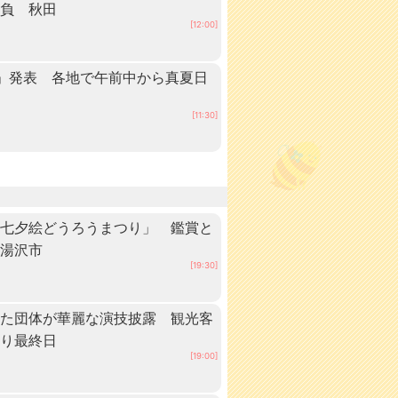
抱負 秋田
[12:00]
」発表 各地で午前中から真夏日
田
[11:30]
「七夕絵どうろうまつり」 鑑賞と
・湯沢市
[19:30]
いた団体が華麗な演技披露 観光客
つり最終日
[19:00]