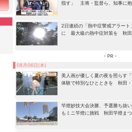
指す」 主将・監督ら、知事に
2日連続の「熱中症警戒アラート
に 最大級の熱中症対策を 秋
- PR -
08月06日(木)
美人画が優しく夏の夜を照らす
体験で特別なひとときを 秋田
竿燈妙技大会決勝、予選勝ち抜
もミニ竿燈に挑戦 秋田竿燈ま