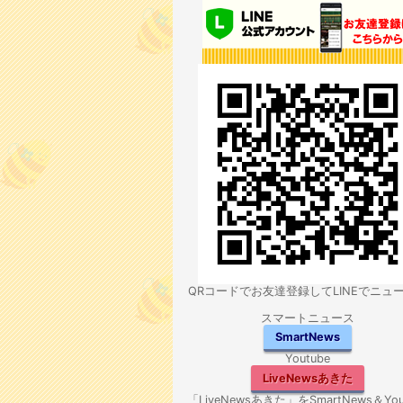
QRコードでお友達登録してLINEでニュ
スマートニュース
SmartNews
Youtube
LiveNewsあきた
「LiveNewsあきた」をSmartNews＆You