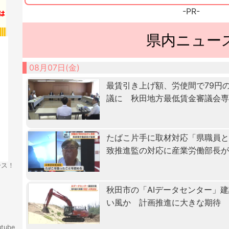
-PR-
県内ニュー
08月07日(金)
最賃引き上げ額、労使間で79円
議に 秋田地方最低賃金審議会
たばこ片手に取材対応「県職員
致推進監の対応に産業労働部長
ース！
秋田市の「AIデータセンター」
い風か 計画推進に大きな期待
tube