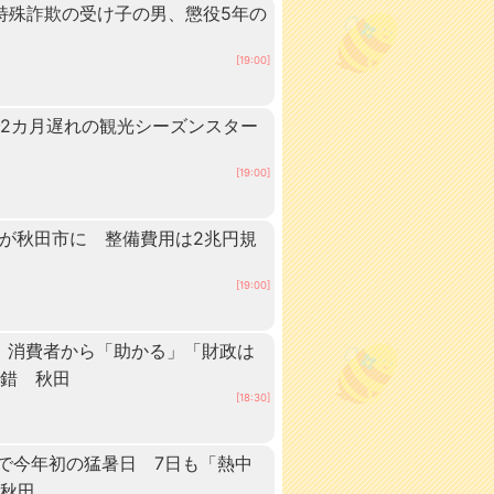
 特殊詐欺の受け子の男、懲役5年の
[19:00]
2カ月遅れの観光シーズンスター
[19:00]
ーが秋田市に 整備費用は2兆円規
[19:00]
 消費者から「助かる」「財政は
交錯 秋田
[18:30]
点で今年初の猛暑日 7日も「熱中
 秋田