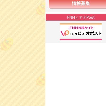
情報募集
FNNビデオPost