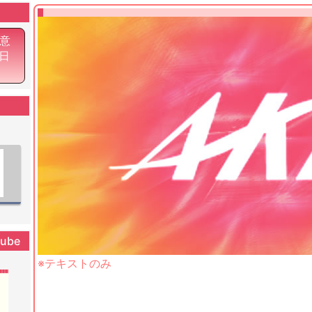
意
7日
tube
※テキストのみ