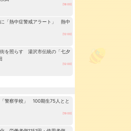
[18:00]
内に「熱中症警戒アラート」 熱中
[12:00]
の街を照らす 湯沢市伝統の「七夕
田
[12:00]
警察学校」 100期生75人とと
田
[19:00]
 労働者側1151円・使用者側