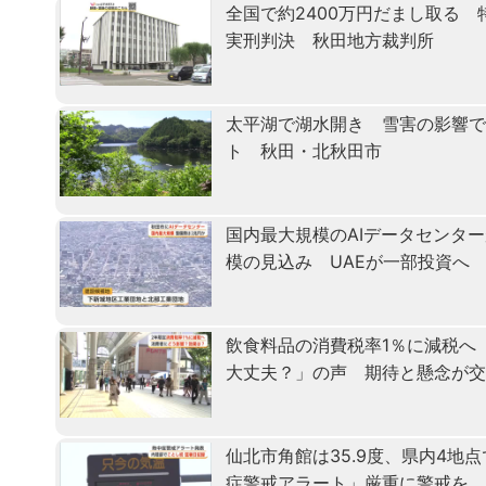
全国で約2400万円だまし取る
実刑判決 秋田地方裁判所
太平湖で湖水開き 雪害の影響で
ト 秋田・北秋田市
国内最大規模のAIデータセンタ
模の見込み UAEが一部投資へ
飲食料品の消費税率1％に減税へ
大丈夫？」の声 期待と懸念が
仙北市角館は35.9度、県内4地
症警戒アラート」厳重に警戒を