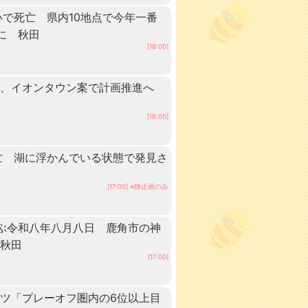
いで死亡 県内10地点で今年一番
に 秋田
[18:00]
業、イオンタウン案で計画推進へ
[18:00]
亡 湖に浮かんでいる状態で発見さ
[17:00] ※静止画のみ
ぶ令和八年八月八日 鹿角市の神
 秋田
[17:00]
ツ「プレーオフ圏内の6位以上目