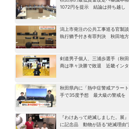
1072円を提示 結論は持ち越し
潟上市発注の公共工事巡る官製
執行猶予付き有罪判決 秋田地
剣道男子個人、三浦歩選手（秋田
商は準々決勝で敗退 近畿イン
秋田県内に「熱中症警戒アラート
手で35度予想 最大級の警戒を
『わけあって絶滅しました。展』
に記念品 動物が語る“絶滅理由