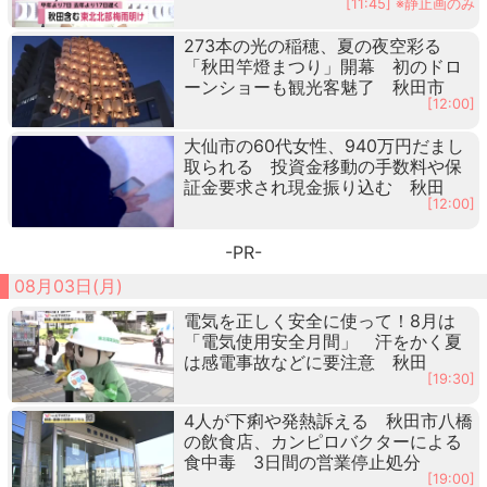
[11:45] ※静止画のみ
273本の光の稲穂、夏の夜空彩る
「秋田竿燈まつり」開幕 初のドロ
ーンショーも観光客魅了 秋田市
[12:00]
大仙市の60代女性、940万円だまし
取られる 投資金移動の手数料や保
証金要求され現金振り込む 秋田
[12:00]
-PR-
08月03日(月)
電気を正しく安全に使って！8月は
「電気使用安全月間」 汗をかく夏
は感電事故などに要注意 秋田
[19:30]
4人が下痢や発熱訴える 秋田市八橋
の飲食店、カンピロバクターによる
食中毒 3日間の営業停止処分
[19:00]