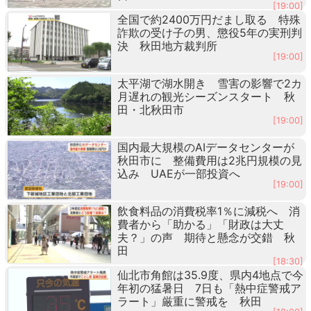
[19:00]
全国で約2400万円だまし取る 特殊
詐欺の受け子の男、懲役5年の実刑判
決 秋田地方裁判所
[19:00]
太平湖で湖水開き 雪害の影響で2カ
月遅れの観光シーズンスタート 秋
田・北秋田市
[19:00]
国内最大規模のAIデータセンターが
秋田市に 整備費用は2兆円規模の見
込み UAEが一部投資へ
[19:00]
飲食料品の消費税率1％に減税へ 消
費者から「助かる」「財政は大丈
夫？」の声 期待と懸念が交錯 秋
田
[18:30]
仙北市角館は35.9度、県内4地点で今
年初の猛暑日 7日も「熱中症警戒ア
ラート」厳重に警戒を 秋田