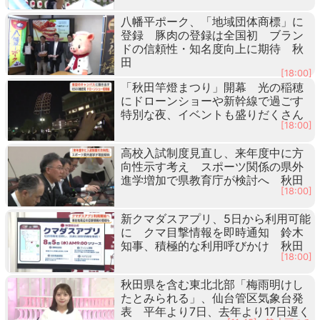
八幡平ポーク、「地域団体商標」に
登録 豚肉の登録は全国初 ブラン
ドの信頼性・知名度向上に期待 秋
田
[18:00]
「秋田竿燈まつり」開幕 光の稲穂
にドローンショーや新幹線で過ごす
特別な夜、イベントも盛りだくさん
[18:00]
高校入試制度見直し、来年度中に方
向性示す考え スポーツ関係の県外
進学増加で県教育庁が検討へ 秋田
[18:00]
新クマダスアプリ、5日から利用可能
に クマ目撃情報を即時通知 鈴木
知事、積極的な利用呼びかけ 秋田
[18:00]
秋田県を含む東北北部「梅雨明けし
たとみられる」、仙台管区気象台発
表 平年より7日、去年より17日遅く