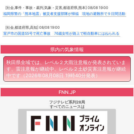
[社会,事件・事故・裁判,気象・災害,都道府県,熊本] 08/08 19:00
福岡県警の「熊本地震」被災者支援部隊が帰福 現地の避難所で９日間活動
[社会,都道府県,高知] 08/08 19:00
室戸市の国道55号で死亡事故 76歳女性が路上で軽自動車にはねられる
県内の気象情報
秋田県全域では、レベル２大雨注意報が発表されていま
す、雷注意報が継続中、レベル２土砂災害注意報が継続
中です
（2026年08月08日 19時40分発表）
FNN.JP
フジテレビ系列28局
すべてのニュースは