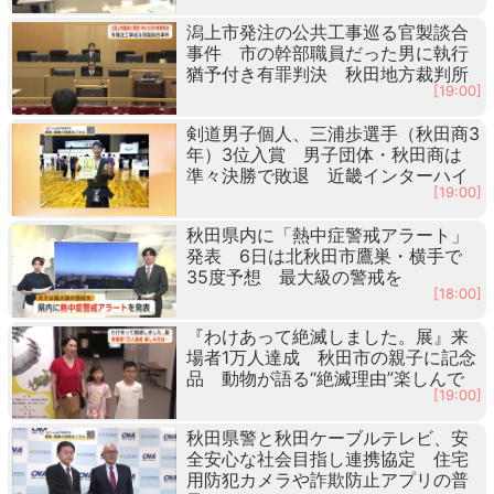
潟上市発注の公共工事巡る官製談合
事件 市の幹部職員だった男に執行
猶予付き有罪判決 秋田地方裁判所
[19:00]
剣道男子個人、三浦歩選手（秋田商3
年）3位入賞 男子団体・秋田商は
準々決勝で敗退 近畿インターハイ
[19:00]
秋田県内に「熱中症警戒アラート」
発表 6日は北秋田市鷹巣・横手で
35度予想 最大級の警戒を
[18:00]
『わけあって絶滅しました。展』来
場者1万人達成 秋田市の親子に記念
品 動物が語る“絶滅理由”楽しんで
[19:00]
秋田県警と秋田ケーブルテレビ、安
全安心な社会目指し連携協定 住宅
用防犯カメラや詐欺防止アプリの普