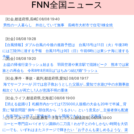
FNN全国ニュース
[社会,都道府県,長崎] 08/08 19:40
男性の一人暮らし 外出していて無事 長崎市大村市で住宅1棟全焼
[社会] 08/08 19:28
【台風情報】ダブル台風の今後の進路予想は 台風15号は11日（火）午後3時
には三陸沖に達する予報 台風15号は9日（日）午前6時には東シナ海に達する
予報
[社会] 08/08 19:20
お盆の帰省行楽ラッシュ始まる 羽田空港や東京駅で混雑ピーク 熊本では家
族との再会も 令和8年8月8日は“はちみつ結び婚”ラッシュ
[社会,事件・事故・裁判,都道府県,愛知] 08/08 19:17
海でサーファーが 川では息子救おうとした父親が…愛知で水遊び中の水難事故
相次ぐ 1人が死亡し1人が意識不明の重体
[社会,ライフ,都道府県,北海道] 08/08 19:00
【消える盆踊り】札幌市内かつては1万5000人規模の大会も20年で半減＿背
景に“騒音問題” 例年一部住民から「うるさい」という意見が＿主催者側も配慮
し午後7時には終了「苦情があったら開催できない」〈北海道〉
[ライフ,ネットで話題,教育・子育て,コラム,都道府県] 08/08 19:00
コーヒー専門店×バイオリン講師の二刀流！わが子との今しかない時間を大切
に―でも、いずれはまたステージで輝きたい「お子さんも楽しめるような、楽