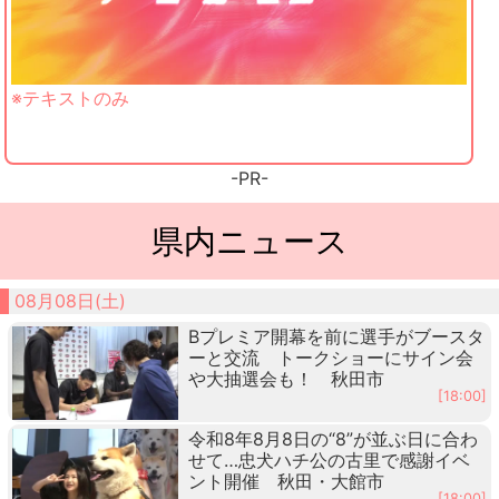
※テキストのみ
-PR-
県内ニュース
08月08日(土)
Bプレミア開幕を前に選手がブースタ
ーと交流 トークショーにサイン会
や大抽選会も！ 秋田市
[18:00]
令和8年8月8日の“8”が並ぶ日に合わ
せて…忠犬ハチ公の古里で感謝イベ
ント開催 秋田・大館市
[18:00]