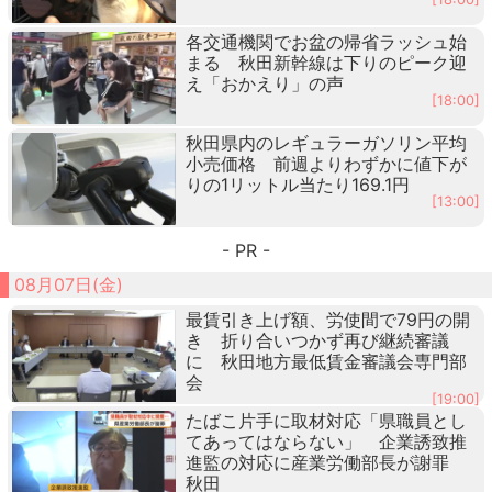
各交通機関でお盆の帰省ラッシュ始
まる 秋田新幹線は下りのピーク迎
え「おかえり」の声
[18:00]
秋田県内のレギュラーガソリン平均
小売価格 前週よりわずかに値下が
りの1リットル当たり169.1円
[13:00]
- PR -
08月07日(金)
最賃引き上げ額、労使間で79円の開
き 折り合いつかず再び継続審議
に 秋田地方最低賃金審議会専門部
会
[19:00]
たばこ片手に取材対応「県職員とし
てあってはならない」 企業誘致推
進監の対応に産業労働部長が謝罪
秋田