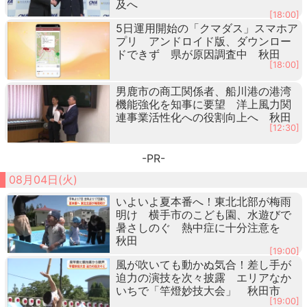
及へ
[18:00]
5日運用開始の「クマダス」スマホア
プリ アンドロイド版、ダウンロー
ドできず 県が原因調査中 秋田
[18:00]
男鹿市の商工関係者、船川港の港湾
機能強化を知事に要望 洋上風力関
連事業活性化への役割向上へ 秋田
[12:30]
-PR-
08月04日(火)
いよいよ夏本番へ！東北北部が梅雨
明け 横手市のこども園、水遊びで
暑さしのぐ 熱中症に十分注意を
秋田
[19:00]
風が吹いても動かぬ気合！差し手が
迫力の演技を次々披露 エリアなか
いちで「竿燈妙技大会」 秋田市
[19:00]