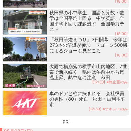
[18:00]
秋田県の小中学生、国語と算数・数
学は全国平均上回る 中学英語、全
国平均下回り課題残す 全国学力テ
スト
[18:00]
「秋田竿燈まつり」3日開幕 今年は
273本の竿燈が参加 ドローン500機
によるショーも見どころ
[18:00]
大雨で橋崩落の横手市山内地区、7世
帯で断水続く 県内は午前中から気
温上昇、熱中症に注意 秋田
[12:30] ※静止画のみ
車のドアと柱に挟まれる 会社役員
の男性（80）死亡 秋田・由利本荘
市
[12:30] ※テキストのみ
-PR-
08月02日(日)