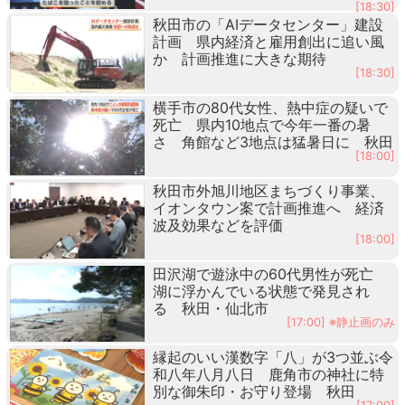
[18:30]
秋田市の「AIデータセンター」建設
計画 県内経済と雇用創出に追い風
か 計画推進に大きな期待
[18:30]
横手市の80代女性、熱中症の疑いで
死亡 県内10地点で今年一番の暑
さ 角館など3地点は猛暑日に 秋田
[18:00]
秋田市外旭川地区まちづくり事業、
イオンタウン案で計画推進へ 経済
波及効果などを評価
[18:00]
田沢湖で遊泳中の60代男性が死亡
湖に浮かんでいる状態で発見され
る 秋田・仙北市
[17:00] ※静止画のみ
縁起のいい漢数字「八」が3つ並ぶ令
和八年八月八日 鹿角市の神社に特
別な御朱印・お守り登場 秋田