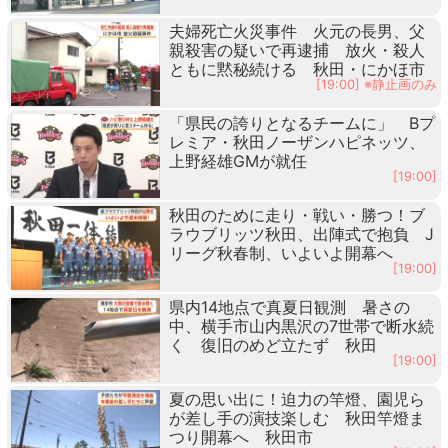
夫婦死亡火災事件 火元の長男、父
親殺害の疑いで再逮捕 放火・殺人
ともに黙秘続ける 秋田・にかほ市
[19:00] ※静止画のみ
「県民の誇りとなるチームに」 Bプ
レミア・秋田ノーザンハピネッツ、
上野経雄GMが就任
[19:00]
秋田のために走り・戦い・勝つ！ブ
ラウブリッツ秋田、出陣式で抱負 J
リーグ秋春制、いよいよ開幕へ
[19:00]
県内14地点で真夏日観測 暑さの
中、横手市山内黒沢の7世帯で断水続
く 復旧のめど立たず 秋田
[19:00]
夏の思い出に！迫力の竿燈、園児ら
が差し手の演技楽しむ 秋田竿燈ま
つり開幕へ 秋田市