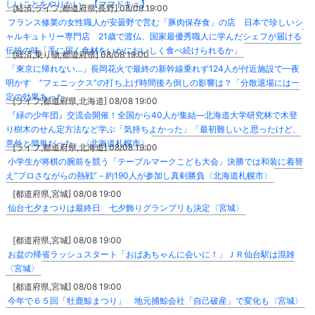
しいことをやりたい」【ママドキュ】
[経済,ライフ,都道府県,長野] 08/08 19:00
フランス修業の女性職人が安曇野で営む「豚肉保存食」の店 日本で珍しいシ
ャルキュトリー専門店 21歳で渡仏、国家最優秀職人に学んだシェフが届ける
伝統の味「手に届く食材をいかにおいしく食べ続けられるか」
[経済,乗り物,都道府県] 08/08 19:00
「東京に帰れない…」長岡花火で最終の新幹線乗れず124人が付近施設で一夜
明かす “フェニックス”の打ち上げ時間後ろ倒しの影響は？「分散退場には一
定の効果あった」
[ライフ,都道府県,北海道] 08/08 19:00
『緑の少年団』交流会開催！全国から40人が集結―北海道大学研究林で木登
り樹木のせん定方法など学ぶ「気持ちよかった」「最初難しいと思ったけど、
意外と簡単だった」〈北海道札幌市〉
[ライフ,都道府県,北海道] 08/08 19:00
小学生が将棋の腕前を競う「テーブルマークこども大会」決勝では和装に着替
え“プロさながらの熱戦”－約190人が参加し真剣勝負〈北海道札幌市〉
[都道府県,宮城] 08/08 19:00
仙台七夕まつりは最終日 七夕飾りグランプリも決定〈宮城〉
[都道府県,宮城] 08/08 19:00
お盆の帰省ラッシュスタート「おばあちゃんに会いに！」ＪＲ仙台駅は混雑
〈宮城〉
[都道府県,宮城] 08/08 19:00
今年で６５回「牡鹿鯨まつり」 地元捕鯨会社「自己破産」で変化も〈宮城〉