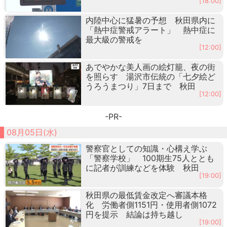
[18:00]
内陸中心に猛暑の予想 秋田県内に
「熱中症警戒アラート」 熱中症に
最大級の警戒を
[12:00]
あでやかな美人画の絵灯籠、夜の街
を照らす 湯沢市伝統の「七夕絵ど
うろうまつり」7日まで 秋田
[12:00]
-PR-
08月05日(水)
警察官としての知識・心構え学ぶ
「警察学校」 100期生75人ととも
に記者が訓練などを体験 秋田
[19:00]
秋田県の最低賃金改定へ審議本格
化 労働者側1151円・使用者側1072
円を提示 結論は持ち越し
[19:00]