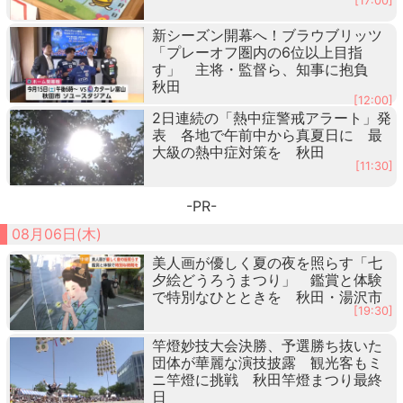
[17:00]
新シーズン開幕へ！ブラウブリッツ
「プレーオフ圏内の6位以上目指
す」 主将・監督ら、知事に抱負
秋田
[12:00]
2日連続の「熱中症警戒アラート」発
表 各地で午前中から真夏日に 最
大級の熱中症対策を 秋田
[11:30]
-PR-
08月06日(木)
美人画が優しく夏の夜を照らす「七
夕絵どうろうまつり」 鑑賞と体験
で特別なひとときを 秋田・湯沢市
[19:30]
竿燈妙技大会決勝、予選勝ち抜いた
団体が華麗な演技披露 観光客もミ
ニ竿燈に挑戦 秋田竿燈まつり最終
日