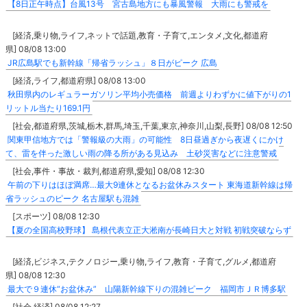
【8日正午時点】台風13号 宮古島地方にも暴風警報 大雨にも警戒を
[経済,乗り物,ライフ,ネットで話題,教育・子育て,エンタメ,文化,都道府
県] 08/08 13:00
JR広島駅でも新幹線「帰省ラッシュ」８日がピーク 広島
[経済,ライフ,都道府県] 08/08 13:00
秋田県内のレギュラーガソリン平均小売価格 前週よりわずかに値下がりの1
リットル当たり169.1円
[社会,都道府県,茨城,栃木,群馬,埼玉,千葉,東京,神奈川,山梨,長野] 08/08 12:50
関東甲信地方では「警報級の大雨」の可能性 8日昼過ぎから夜遅くにかけ
て、雷を伴った激しい雨の降る所がある見込み 土砂災害などに注意警戒
[社会,事件・事故・裁判,都道府県,愛知] 08/08 12:30
午前の下りはほぼ満席…最大9連休となるお盆休みスタート 東海道新幹線は帰
省ラッシュのピーク 名古屋駅も混雑
[スポーツ] 08/08 12:30
【夏の全国高校野球】 島根代表立正大淞南が長崎日大と対戦 初戦突破ならず
[経済,ビジネス,テクノロジー,乗り物,ライフ,教育・子育て,グルメ,都道府
県] 08/08 12:30
最大で９連休“お盆休み” 山陽新幹線下りの混雑ピーク 福岡市ＪＲ博多駅
[社会,経済] 08/08 12:27