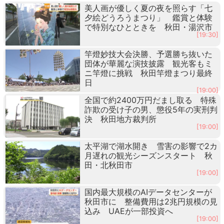
美人画が優しく夏の夜を照らす「七
夕絵どうろうまつり」 鑑賞と体験
で特別なひとときを 秋田・湯沢市
[19:30]
竿燈妙技大会決勝、予選勝ち抜いた
団体が華麗な演技披露 観光客もミ
ニ竿燈に挑戦 秋田竿燈まつり最終
日
[19:00]
全国で約2400万円だまし取る 特殊
詐欺の受け子の男、懲役5年の実刑判
決 秋田地方裁判所
[19:00]
太平湖で湖水開き 雪害の影響で2カ
月遅れの観光シーズンスタート 秋
田・北秋田市
[19:00]
国内最大規模のAIデータセンターが
秋田市に 整備費用は2兆円規模の見
込み UAEが一部投資へ
[19:00]