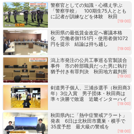
警察官としての知識・心構え学ぶ
「警察学校」 100期生75人ととも
に記者が訓練などを体験 秋田
[19:00]
秋田県の最低賃金改定へ審議本格
化 労働者側1151円・使用者側1072
円を提示 結論は持ち越し
[19:00]
潟上市発注の公共工事巡る官製談合
事件 市の幹部職員だった男に執行
猶予付き有罪判決 秋田地方裁判所
[19:00]
剣道男子個人、三浦歩選手（秋田商3
年）3位入賞 男子団体・秋田商は
準々決勝で敗退 近畿インターハイ
[19:00]
秋田県内に「熱中症警戒アラート」
発表 6日は北秋田市鷹巣・横手で
35度予想 最大級の警戒を
[18:00]