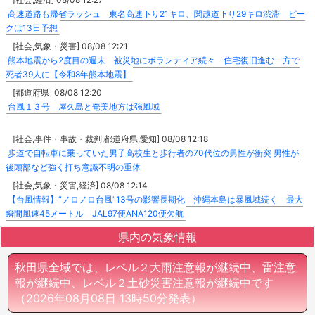
高速道路も帰省ラッシュ 東名高速下り21キロ、関越道下り29キロ渋滞 ピー
クは13日予想
[社会,気象・災害] 08/08 12:21
熊本地震から2度目の週末 被災地にボランティア続々 住宅復旧進む一方で
死者39人に【令和8年熊本地震】
[都道府県] 08/08 12:20
台風１３号 屋久島と奄美地方は強風域
[社会,事件・事故・裁判,都道府県,愛知] 08/08 12:18
歩道で自転車に乗っていた男子高校生と歩行者の70代位の男性が衝突 男性が
後頭部など強く打ち意識不明の重体
[社会,気象・災害,経済] 08/08 12:14
【台風情報】“ノロノロ台風”13号の影響長期化 沖縄本島は暴風域続く 最大
瞬間風速45メートル JAL97便ANA120便欠航
県内の気象情報
秋田県全域では、レベル２大雨注意報が継続中、雷注意
報が継続中、レベル２土砂災害注意報が継続中です
（2026年08月08日 13時50分発表）