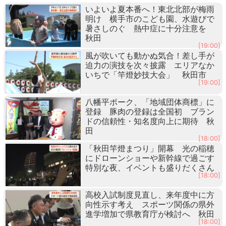
いよいよ夏本番へ！東北北部が梅雨
明け 横手市のこども園、水遊びで
暑さしのぐ 熱中症に十分注意を
秋田
[19:00]
風が吹いても動かぬ気合！差し手が
迫力の演技を次々披露 エリアなか
いちで「竿燈妙技大会」 秋田市
[19:00]
八幡平ポーク、「地域団体商標」に
登録 豚肉の登録は全国初 ブラン
ドの信頼性・知名度向上に期待 秋
田
[18:00]
「秋田竿燈まつり」開幕 光の稲穂
にドローンショーや新幹線で過ごす
特別な夜、イベントも盛りだくさん
[18:00]
高校入試制度見直し、来年度中に方
向性示す考え スポーツ関係の県外
進学増加で県教育庁が検討へ 秋田
[18:00]