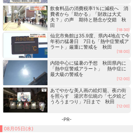
飲食料品の消費税率1％に減税へ 消
費者から「助かる」「財政は大丈
夫？」の声 期待と懸念が交錯 秋
田
[18:30]
仙北市角館は35.9度、県内4地点で今
年初の猛暑日 7日も「熱中症警戒ア
ラート」厳重に警戒を 秋田
[18:00]
内陸中心に猛暑の予想 秋田県内に
「熱中症警戒アラート」 熱中症に
最大級の警戒を
[12:00]
あでやかな美人画の絵灯籠、夜の街
を照らす 湯沢市伝統の「七夕絵ど
うろうまつり」7日まで 秋田
[12:00]
-PR-
08月05日(水)