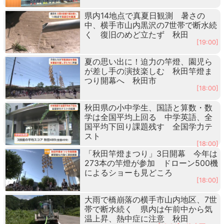
県内14地点で真夏日観測 暑さの
中、横手市山内黒沢の7世帯で断水続
く 復旧のめど立たず 秋田
[19:00]
夏の思い出に！迫力の竿燈、園児ら
が差し手の演技楽しむ 秋田竿燈ま
つり開幕へ 秋田市
[18:00]
秋田県の小中学生、国語と算数・数
学は全国平均上回る 中学英語、全
国平均下回り課題残す 全国学力テ
スト
[18:00]
「秋田竿燈まつり」3日開幕 今年は
273本の竿燈が参加 ドローン500機
によるショーも見どころ
[18:00]
大雨で橋崩落の横手市山内地区、7世
帯で断水続く 県内は午前中から気
温上昇、熱中症に注意 秋田