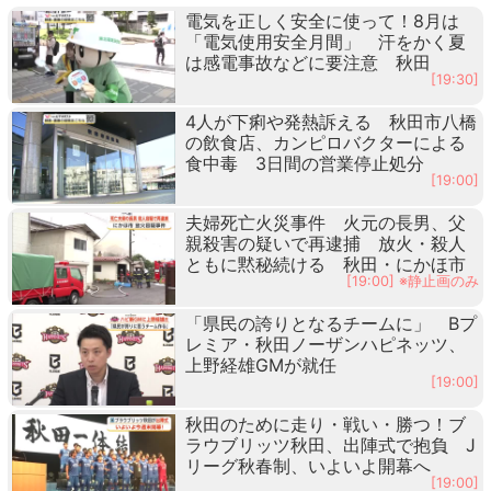
電気を正しく安全に使って！8月は
「電気使用安全月間」 汗をかく夏
は感電事故などに要注意 秋田
[19:30]
4人が下痢や発熱訴える 秋田市八橋
の飲食店、カンピロバクターによる
食中毒 3日間の営業停止処分
[19:00]
夫婦死亡火災事件 火元の長男、父
親殺害の疑いで再逮捕 放火・殺人
ともに黙秘続ける 秋田・にかほ市
[19:00] ※静止画のみ
「県民の誇りとなるチームに」 Bプ
レミア・秋田ノーザンハピネッツ、
上野経雄GMが就任
[19:00]
秋田のために走り・戦い・勝つ！ブ
ラウブリッツ秋田、出陣式で抱負 J
リーグ秋春制、いよいよ開幕へ
[19:00]