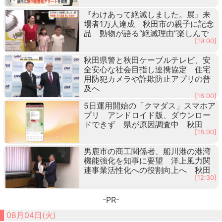
『わけあって絶滅しました。展』来
場者1万人達成 秋田市の親子に記念
品 動物が語る“絶滅理由”楽しんで
[19:00]
秋田県警と秋田ケーブルテレビ、安
全安心な社会目指し連携協定 住宅
用防犯カメラや詐欺防止アプリの普
及へ
[18:00]
5日運用開始の「クマダス」スマホア
プリ アンドロイド版、ダウンロー
ドできず 県が原因調査中 秋田
[18:00]
男鹿市の商工関係者、船川港の港湾
機能強化を知事に要望 洋上風力関
連事業活性化への役割向上へ 秋田
[12:30]
-PR-
08月04日(火)