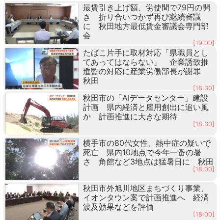
最賃引き上げ額、労使間で79円の開
き 折り合いつかず再び継続審議
に 秋田地方最低賃金審議会専門部
会
[19:00]
たばこ片手に取材対応「県職員とし
てあってはならない」 企業誘致推
進監の対応に産業労働部長が謝罪
秋田
[18:30]
秋田市の「AIデータセンター」建設
計画 県内経済と雇用創出に追い風
か 計画推進に大きな期待
[18:30]
横手市の80代女性、熱中症の疑いで
死亡 県内10地点で今年一番の暑
さ 角館など3地点は猛暑日に 秋田
[18:00]
秋田市外旭川地区まちづくり事業、
イオンタウン案で計画推進へ 経済
波及効果などを評価
[18:00]