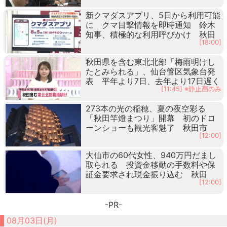
新クマダスアプリ、5日から利用可能
に クマ目撃情報を即時通知 鈴木
知事、積極的な利用呼びかけ 秋田
[18:00]
秋田県を含む東北北部「梅雨明けし
たとみられる」、仙台管区気象台発
表 平年より7日、去年より17日遅く
[11:45] ※静止画のみ
273本の光の稲穂、夏の夜空彩る
「秋田竿燈まつり」開幕 初のドロ
ーンショーも観光客魅了 秋田市
[12:00]
大仙市の60代女性、940万円だまし
取られる 投資金移動の手数料や保
証金要求され現金振り込む 秋田
[12:00]
-PR-
08月03日(月)