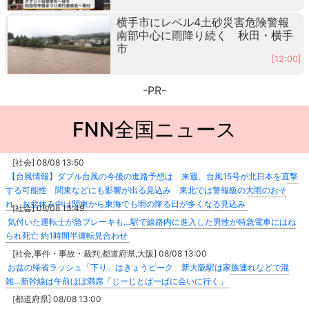
横手市にレベル4土砂災害危険警報
南部中心に雨降り続く 秋田・横手
市
[12:00]
-PR-
FNN全国ニュース
[社会] 08/08 13:50
【台風情報】ダブル台風の今後の進路予想は 来週、台風15号が北日本を直撃
する可能性 関東などにも影響が出る見込み 東北では警報級の大雨のおそ
れ お盆休み中は関東から東海でも雨の降る日が多くなる見込み
[社会] 08/08 13:49
気付いた運転士が急ブレーキも…駅で線路内に進入した男性が特急電車にはね
られ死亡 約1時間半運転見合わせ
[社会,事件・事故・裁判,都道府県,大阪] 08/08 13:00
お盆の帰省ラッシュ「下り」はきょうピーク 新大阪駅は家族連れなどで混
雑…新幹線は午前ほぼ満席「じーじとばーばに会いに行く」
[都道府県] 08/08 13:00