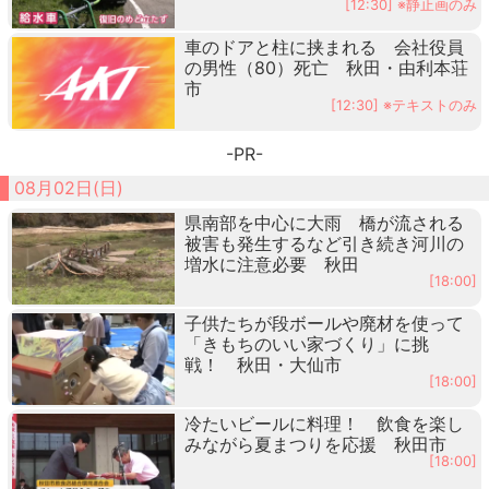
[12:30] ※静止画のみ
車のドアと柱に挟まれる 会社役員
の男性（80）死亡 秋田・由利本荘
市
[12:30] ※テキストのみ
-PR-
08月02日(日)
県南部を中心に大雨 橋が流される
被害も発生するなど引き続き河川の
増水に注意必要 秋田
[18:00]
子供たちが段ボールや廃材を使って
「きもちのいい家づくり」に挑
戦！ 秋田・大仙市
[18:00]
冷たいビールに料理！ 飲食を楽し
みながら夏まつりを応援 秋田市
[18:00]