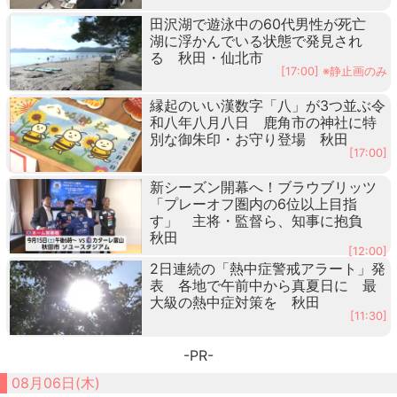
田沢湖で遊泳中の60代男性が死亡
湖に浮かんでいる状態で発見され
る 秋田・仙北市
[17:00] ※静止画のみ
縁起のいい漢数字「八」が3つ並ぶ令
和八年八月八日 鹿角市の神社に特
別な御朱印・お守り登場 秋田
[17:00]
新シーズン開幕へ！ブラウブリッツ
「プレーオフ圏内の6位以上目指
す」 主将・監督ら、知事に抱負
秋田
[12:00]
2日連続の「熱中症警戒アラート」発
表 各地で午前中から真夏日に 最
大級の熱中症対策を 秋田
[11:30]
-PR-
08月06日(木)