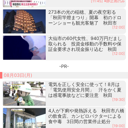
[11:45] ※静止画のみ
273本の光の稲穂、夏の夜空彩る
「秋田竿燈まつり」開幕 初のドロ
ーンショーも観光客魅了 秋田市
[12:00]
大仙市の60代女性、940万円だまし
取られる 投資金移動の手数料や保
証金要求され現金振り込む 秋田
[12:00]
-PR-
08月03日(月)
電気を正しく安全に使って！8月は
「電気使用安全月間」 汗をかく夏
は感電事故などに要注意 秋田
[19:30]
4人が下痢や発熱訴える 秋田市八橋
の飲食店、カンピロバクターによる
食中毒 3日間の営業停止処分
[19:00]