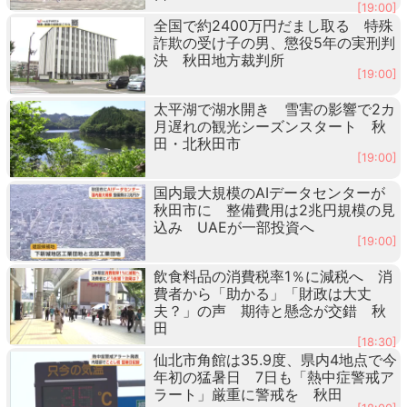
[19:00]
全国で約2400万円だまし取る 特殊
詐欺の受け子の男、懲役5年の実刑判
決 秋田地方裁判所
[19:00]
太平湖で湖水開き 雪害の影響で2カ
月遅れの観光シーズンスタート 秋
田・北秋田市
[19:00]
国内最大規模のAIデータセンターが
秋田市に 整備費用は2兆円規模の見
込み UAEが一部投資へ
[19:00]
飲食料品の消費税率1％に減税へ 消
費者から「助かる」「財政は大丈
夫？」の声 期待と懸念が交錯 秋
田
[18:30]
仙北市角館は35.9度、県内4地点で今
年初の猛暑日 7日も「熱中症警戒ア
ラート」厳重に警戒を 秋田