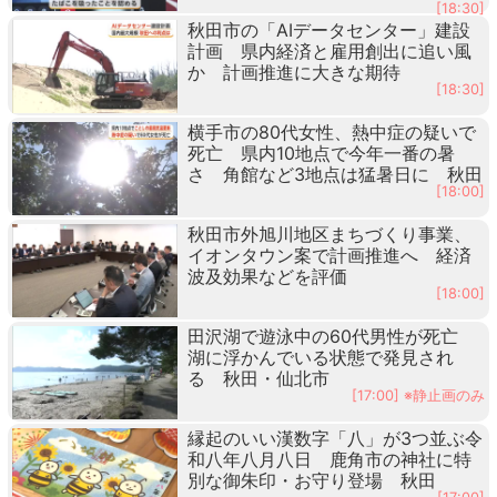
[18:30]
秋田市の「AIデータセンター」建設
計画 県内経済と雇用創出に追い風
か 計画推進に大きな期待
[18:30]
横手市の80代女性、熱中症の疑いで
死亡 県内10地点で今年一番の暑
さ 角館など3地点は猛暑日に 秋田
[18:00]
秋田市外旭川地区まちづくり事業、
イオンタウン案で計画推進へ 経済
波及効果などを評価
[18:00]
田沢湖で遊泳中の60代男性が死亡
湖に浮かんでいる状態で発見され
る 秋田・仙北市
[17:00] ※静止画のみ
縁起のいい漢数字「八」が3つ並ぶ令
和八年八月八日 鹿角市の神社に特
別な御朱印・お守り登場 秋田