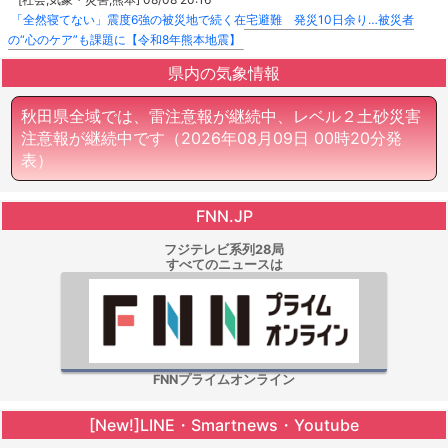
「全然寝てない」震度6強の被災地で続く在宅避難 発災10日余り…被災者
の“心のケア”も課題に【令和8年熊本地震】
県内の気象情報
秋田県全域では、雷注意報が継続中、レベル２土砂災害
注意報が継続中です
（2026年08月09日 00時20分発
表）
FNN.JP
フジテレビ系列28局
すべてのニュースは
FNNプライムオンライン
[New!]LINE・Smartnews・Youtube