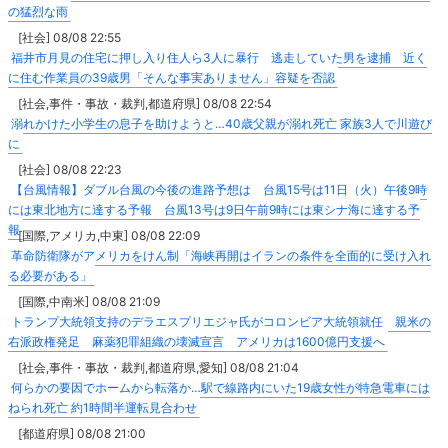
の猛烈な雨
[社会] 08/08 22:55
福井市月見の住宅に押し入り住人ら3人に暴行 逃走していた男を逮捕 近く
に住む作業員の39歳男「そんな事実ありません」容疑を否認
[社会,事件・事故・裁判,都道府県] 08/08 22:54
溺れかけた小学生の息子を助けようと…40歳父親が溺れ死亡 家族3人で川遊び
に
[社会] 08/08 22:23
【台風情報】ダブル台風の今後の進路予想は 台風15号は11日（火）午後9時
には東北地方に達する予報 台風13号は9日午前9時には東シナ海に達する予
報
[国際,アメリカ,中東] 08/08 22:09
革命防衛隊がアメリカをけん制「海峡再開はイランの条件を全面的に受け入れ
る必要がある」
[国際,中南米] 08/08 21:09
トランプ大統領支持のデラエスプリエジャ氏がコロンビア大統領就任 親米の
右派政権発足 麻薬犯罪組織の壊滅宣言 アメリカは1600億円支援へ
[社会,事件・事故・裁判,都道府県,愛知] 08/08 21:04
何らかの要因でホームから転落か…駅で線路内にいた19歳女性が特急電車には
ねられ死亡 約1時間半運転見合わせ
[都道府県] 08/08 21:00