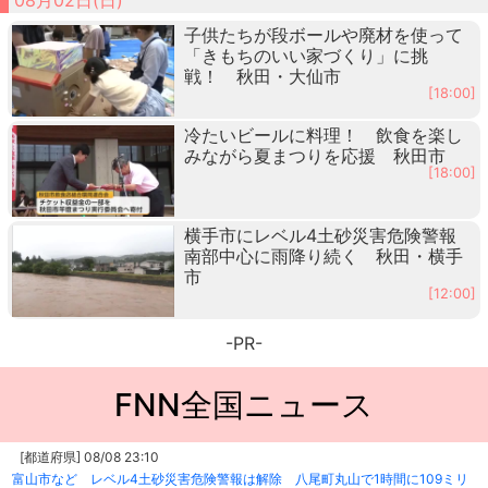
子供たちが段ボールや廃材を使って
「きもちのいい家づくり」に挑
戦！ 秋田・大仙市
[18:00]
冷たいビールに料理！ 飲食を楽し
みながら夏まつりを応援 秋田市
[18:00]
横手市にレベル4土砂災害危険警報
南部中心に雨降り続く 秋田・横手
市
[12:00]
-PR-
FNN全国ニュース
[都道府県] 08/08 23:10
富山市など レベル4土砂災害危険警報は解除 八尾町丸山で1時間に109ミリ