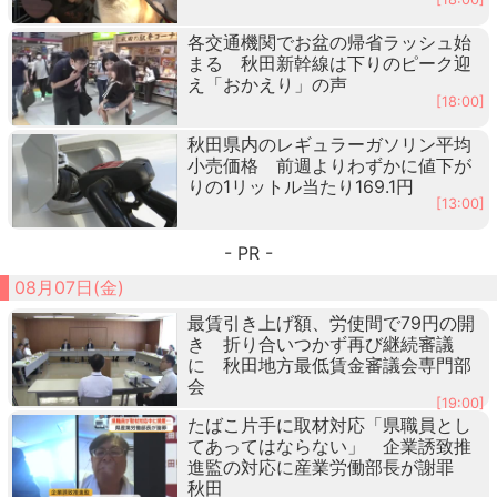
各交通機関でお盆の帰省ラッシュ始
まる 秋田新幹線は下りのピーク迎
え「おかえり」の声
[18:00]
秋田県内のレギュラーガソリン平均
小売価格 前週よりわずかに値下が
りの1リットル当たり169.1円
[13:00]
- PR -
08月07日(金)
最賃引き上げ額、労使間で79円の開
き 折り合いつかず再び継続審議
に 秋田地方最低賃金審議会専門部
会
[19:00]
たばこ片手に取材対応「県職員とし
てあってはならない」 企業誘致推
進監の対応に産業労働部長が謝罪
秋田