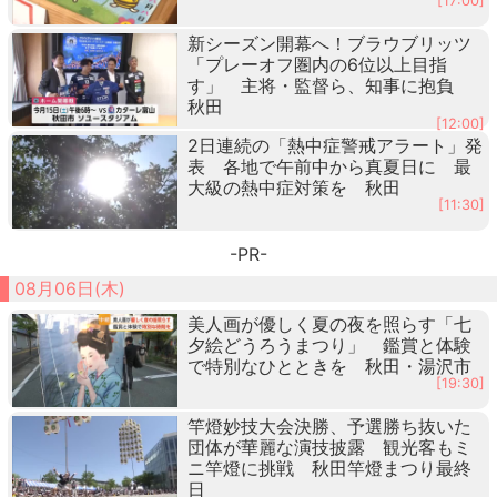
[17:00]
新シーズン開幕へ！ブラウブリッツ
「プレーオフ圏内の6位以上目指
す」 主将・監督ら、知事に抱負
秋田
[12:00]
2日連続の「熱中症警戒アラート」発
表 各地で午前中から真夏日に 最
大級の熱中症対策を 秋田
[11:30]
-PR-
08月06日(木)
美人画が優しく夏の夜を照らす「七
夕絵どうろうまつり」 鑑賞と体験
で特別なひとときを 秋田・湯沢市
[19:30]
竿燈妙技大会決勝、予選勝ち抜いた
団体が華麗な演技披露 観光客もミ
ニ竿燈に挑戦 秋田竿燈まつり最終
日