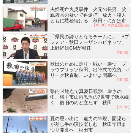
夫婦死亡火災事件 火元の長男、父
親殺害の疑いで再逮捕 放火・殺人
ともに黙秘続ける 秋田・にかほ市
[19:00] ※静止画のみ
「県民の誇りとなるチームに」 Bプ
レミア・秋田ノーザンハピネッツ、
上野経雄GMが就任
[19:00]
秋田のために走り・戦い・勝つ！ブ
ラウブリッツ秋田、出陣式で抱負 J
リーグ秋春制、いよいよ開幕へ
[19:00]
県内14地点で真夏日観測 暑さの
中、横手市山内黒沢の7世帯で断水続
く 復旧のめど立たず 秋田
[19:00]
夏の思い出に！迫力の竿燈、園児ら
が差し手の演技楽しむ 秋田竿燈ま
つり開幕へ 秋田市