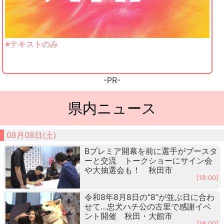
※テキストのみ
-PR-
県内ニュース
08月08日(土)
Bプレミア開幕を前に選手がブースタ
ーと交流 トークショーにサイン会
や大抽選会も！ 秋田市
[18:00]
令和8年8月8日の“8”が並ぶ日に合わ
せて…忠犬ハチ公の古里で感謝イベ
ント開催 秋田・大館市
[18:00]