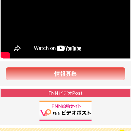
情報募集
FNNビデオPost