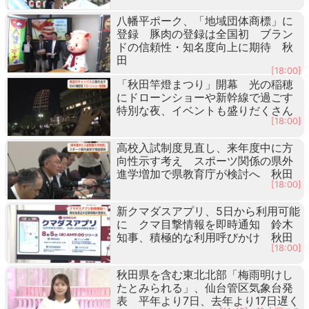
八幡平ポーク、「地域団体商標」に
登録 豚肉の登録は全国初 ブラン
ドの信頼性・知名度向上に期待 秋
田
[18:00]
「秋田竿燈まつり」開幕 光の稲穂
にドローンショーや新幹線で過ごす
特別な夜、イベントも盛りだくさん
[18:00]
高校入試制度見直し、来年度中に方
向性示す考え スポーツ関係の県外
進学増加で県教育庁が検討へ 秋田
[18:00]
新クマダスアプリ、5日から利用可能
に クマ目撃情報を即時通知 鈴木
知事、積極的な利用呼びかけ 秋田
[18:00]
秋田県を含む東北北部「梅雨明けし
たとみられる」、仙台管区気象台発
表 平年より7日、去年より17日遅く