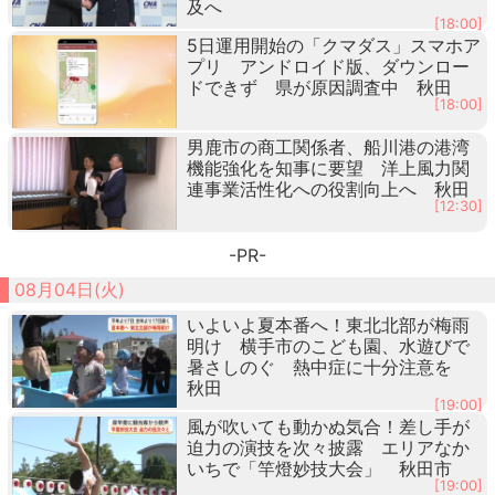
及へ
[18:00]
5日運用開始の「クマダス」スマホア
プリ アンドロイド版、ダウンロー
ドできず 県が原因調査中 秋田
[18:00]
男鹿市の商工関係者、船川港の港湾
機能強化を知事に要望 洋上風力関
連事業活性化への役割向上へ 秋田
[12:30]
-PR-
08月04日(火)
いよいよ夏本番へ！東北北部が梅雨
明け 横手市のこども園、水遊びで
暑さしのぐ 熱中症に十分注意を
秋田
[19:00]
風が吹いても動かぬ気合！差し手が
迫力の演技を次々披露 エリアなか
いちで「竿燈妙技大会」 秋田市
[19:00]