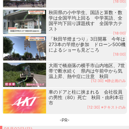
[18:00]
秋田県の小中学生、国語と算数・数
学は全国平均上回る 中学英語、全
国平均下回り課題残す 全国学力テ
スト
[18:00]
「秋田竿燈まつり」3日開幕 今年は
273本の竿燈が参加 ドローン500機
によるショーも見どころ
[18:00]
大雨で橋崩落の横手市山内地区、7世
帯で断水続く 県内は午前中から気
温上昇、熱中症に注意 秋田
[12:30] ※静止画のみ
車のドアと柱に挟まれる 会社役員
の男性（80）死亡 秋田・由利本荘
市
[12:30] ※テキストのみ
-PR-
08月02日(日)