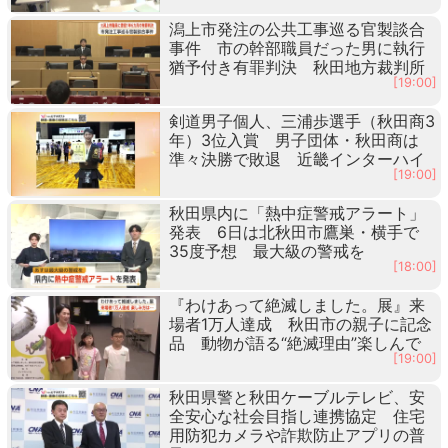
潟上市発注の公共工事巡る官製談合
事件 市の幹部職員だった男に執行
猶予付き有罪判決 秋田地方裁判所
[19:00]
剣道男子個人、三浦歩選手（秋田商3
年）3位入賞 男子団体・秋田商は
準々決勝で敗退 近畿インターハイ
[19:00]
秋田県内に「熱中症警戒アラート」
発表 6日は北秋田市鷹巣・横手で
35度予想 最大級の警戒を
[18:00]
『わけあって絶滅しました。展』来
場者1万人達成 秋田市の親子に記念
品 動物が語る“絶滅理由”楽しんで
[19:00]
秋田県警と秋田ケーブルテレビ、安
全安心な社会目指し連携協定 住宅
用防犯カメラや詐欺防止アプリの普