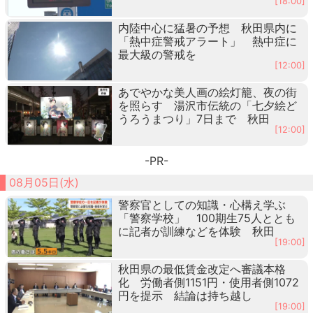
[18:00]
内陸中心に猛暑の予想 秋田県内に
「熱中症警戒アラート」 熱中症に
最大級の警戒を
[12:00]
あでやかな美人画の絵灯籠、夜の街
を照らす 湯沢市伝統の「七夕絵ど
うろうまつり」7日まで 秋田
[12:00]
-PR-
08月05日(水)
警察官としての知識・心構え学ぶ
「警察学校」 100期生75人ととも
に記者が訓練などを体験 秋田
[19:00]
秋田県の最低賃金改定へ審議本格
化 労働者側1151円・使用者側1072
円を提示 結論は持ち越し
[19:00]