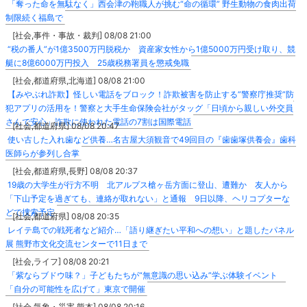
「奪った命を無駄なく」西会津の鞄職人が挑む“命の循環” 野生動物の食肉出荷
制限続く福島で
[社会,事件・事故・裁判] 08/08 21:00
“税の番人”が1億3500万円脱税か 資産家女性から1億5000万円受け取り、競
艇に8億6000万円投入 25歳税務署員を懲戒免職
[社会,都道府県,北海道] 08/08 21:00
【みやぶれ詐欺】怪しい電話をブロック！詐欺被害を防止する”警察庁推奨”防
犯アプリの活用を！警察と大手生命保険会社がタッグ「日頃から親しい外交員
さんで安心」詐欺に使われた電話の7割は国際電話
[社会,都道府県] 08/08 20:47
使い古した入れ歯など供養…名古屋大須観音で49回目の『歯歯塚供養会』歯科
医師らが参列し合掌
[社会,都道府県,長野] 08/08 20:37
19歳の大学生が行方不明 北アルプス槍ヶ岳方面に登山、遭難か 友人から
「下山予定を過ぎても、連絡が取れない」と通報 9日以降、ヘリコプターな
どで捜索予定
[社会,都道府県] 08/08 20:35
レイテ島での戦死者など紹介…「語り継ぎたい平和への想い」と題したパネル
展 熊野市文化交流センターで11日まで
[社会,ライフ] 08/08 20:21
「紫ならブドウ味？」子どもたちが“無意識の思い込み”学ぶ体験イベント
「自分の可能性を広げて」東京で開催
[社会,気象・災害,熊本] 08/08 20:16