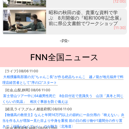
[12:00]
昭和の秋田の姿、貴重な資料で学
ぶ 8月開催の『昭和100年記念展』
前に県公文書館でワークショップ
[11:30]
-PR-
FNN全国ニュース
[ライフ] 08/06 11:00
大相撲藤島部屋の元“ちゃんこ長”が作る絶品ちゃんこ 越ノ龍が地元福井で料
理店経営者として“序の口”スタート
[社会,山梨,静岡] 08/06 11:00
富士登山ツアー中に64歳男性死亡 8合目付近で意識失う 山頂「真冬と同じ
くらいの気温」 相次ぐ事故を防ぐ備えは
[経済,ライフ,グルメ,都道府県] 08/06 11:00
【物価高の救世主】なんと年間16万円以上の節約にー自分用の「映えない」弁
当を作る人が増加ー見た目より中身を重視 前の日の残り物や1週間分の作り置
きで「頑張らなくていい」のが魅力〈北海道〉
[社会,都道府県,福岡] 08/06 11:00