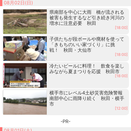
08月02日(日)
県南部を中心に大雨 橋が流される
被害も発生するなど引き続き河川の
増水に注意必要 秋田
[18:00]
子供たちが段ボールや廃材を使って
「きもちのいい家づくり」に挑
戦！ 秋田・大仙市
[18:00]
冷たいビールに料理！ 飲食を楽し
みながら夏まつりを応援 秋田市
[18:00]
横手市にレベル4土砂災害危険警報
南部中心に雨降り続く 秋田・横手
市
[12:00]
-PR-
08月01日(土)