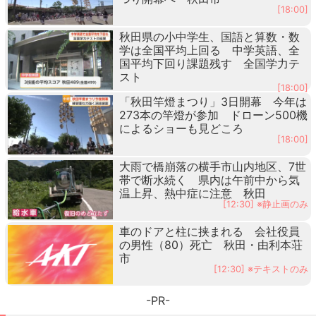
[18:00]
秋田県の小中学生、国語と算数・数
学は全国平均上回る 中学英語、全
国平均下回り課題残す 全国学力テ
スト
[18:00]
「秋田竿燈まつり」3日開幕 今年は
273本の竿燈が参加 ドローン500機
によるショーも見どころ
[18:00]
大雨で橋崩落の横手市山内地区、7世
帯で断水続く 県内は午前中から気
温上昇、熱中症に注意 秋田
[12:30] ※静止画のみ
車のドアと柱に挟まれる 会社役員
の男性（80）死亡 秋田・由利本荘
市
[12:30] ※テキストのみ
-PR-