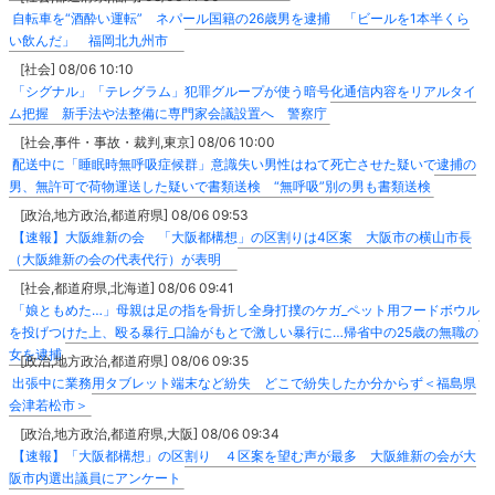
自転車を“酒酔い運転” ネパール国籍の26歳男を逮捕 「ビールを1本半くら
い飲んだ」 福岡北九州市
[社会] 08/06 10:10
「シグナル」「テレグラム」犯罪グループが使う暗号化通信内容をリアルタイ
ム把握 新手法や法整備に専門家会議設置へ 警察庁
[社会,事件・事故・裁判,東京] 08/06 10:00
配送中に「睡眠時無呼吸症候群」意識失い男性はねて死亡させた疑いで逮捕の
男、無許可で荷物運送した疑いで書類送検 “無呼吸”別の男も書類送検
[政治,地方政治,都道府県] 08/06 09:53
【速報】大阪維新の会 「大阪都構想」の区割りは4区案 大阪市の横山市長
（大阪維新の会の代表代行）が表明
[社会,都道府県,北海道] 08/06 09:41
「娘ともめた…」母親は足の指を骨折し全身打撲のケガ_ペット用フードボウル
を投げつけた上、殴る暴行_口論がもとで激しい暴行に…帰省中の25歳の無職の
女を逮捕
[政治,地方政治,都道府県] 08/06 09:35
出張中に業務用タブレット端末など紛失 どこで紛失したか分からず＜福島県
会津若松市＞
[政治,地方政治,都道府県,大阪] 08/06 09:34
【速報】「大阪都構想」の区割り ４区案を望む声が最多 大阪維新の会が大
阪市内選出議員にアンケート