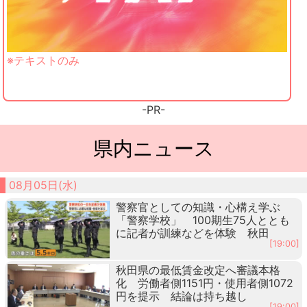
※テキストのみ
-PR-
県内ニュース
08月05日(水)
警察官としての知識・心構え学ぶ
「警察学校」 100期生75人ととも
に記者が訓練などを体験 秋田
[19:00]
秋田県の最低賃金改定へ審議本格
化 労働者側1151円・使用者側1072
円を提示 結論は持ち越し
[19:00]