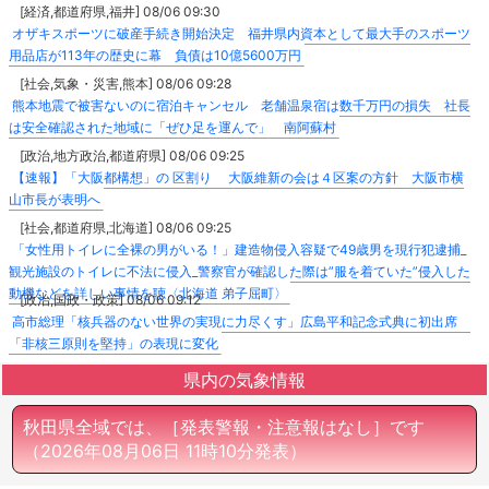
[経済,都道府県,福井] 08/06 09:30
オザキスポーツに破産手続き開始決定 福井県内資本として最大手のスポーツ
用品店が113年の歴史に幕 負債は10億5600万円
[社会,気象・災害,熊本] 08/06 09:28
熊本地震で被害ないのに宿泊キャンセル 老舗温泉宿は数千万円の損失 社長
は安全確認された地域に「ぜひ足を運んで」 南阿蘇村
[政治,地方政治,都道府県] 08/06 09:25
【速報】「大阪都構想」の 区割り 大阪維新の会は４区案の方針 大阪市横
山市長が表明へ
[社会,都道府県,北海道] 08/06 09:25
「女性用トイレに全裸の男がいる！」建造物侵入容疑で49歳男を現行犯逮捕_
観光施設のトイレに不法に侵入_警察官が確認した際は”服を着ていた”侵入した
動機などを詳しい事情を聴〈北海道 弟子屈町〉
[政治,国政・政策] 08/06 09:12
高市総理「核兵器のない世界の実現に力尽くす」広島平和記念式典に初出席
「非核三原則を堅持」の表現に変化
県内の気象情報
秋田県全域では、［発表警報・注意報はなし］です
（2026年08月06日 11時10分発表）