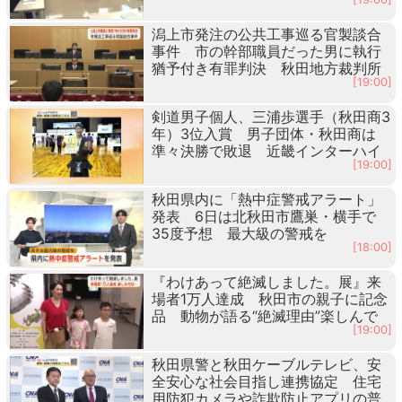
潟上市発注の公共工事巡る官製談合
事件 市の幹部職員だった男に執行
猶予付き有罪判決 秋田地方裁判所
[19:00]
剣道男子個人、三浦歩選手（秋田商3
年）3位入賞 男子団体・秋田商は
準々決勝で敗退 近畿インターハイ
[19:00]
秋田県内に「熱中症警戒アラート」
発表 6日は北秋田市鷹巣・横手で
35度予想 最大級の警戒を
[18:00]
『わけあって絶滅しました。展』来
場者1万人達成 秋田市の親子に記念
品 動物が語る“絶滅理由”楽しんで
[19:00]
秋田県警と秋田ケーブルテレビ、安
全安心な社会目指し連携協定 住宅
用防犯カメラや詐欺防止アプリの普