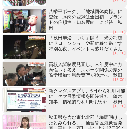
[19:00]
八幡平ポーク、「地域団体商標」に
登録 豚肉の登録は全国初 ブラン
ドの信頼性・知名度向上に期待 秋
田
[18:00]
「秋田竿燈まつり」開幕 光の稲穂
にドローンショーや新幹線で過ごす
特別な夜、イベントも盛りだくさん
[18:00]
高校入試制度見直し、来年度中に方
向性示す考え スポーツ関係の県外
進学増加で県教育庁が検討へ 秋田
[18:00]
新クマダスアプリ、5日から利用可能
に クマ目撃情報を即時通知 鈴木
知事、積極的な利用呼びかけ 秋田
[18:00]
秋田県を含む東北北部「梅雨明けし
たとみられる」、仙台管区気象台発
表 平年より7日、去年より17日遅く