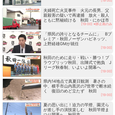
[19:00]
夫婦死亡火災事件 火元の長男、父
親殺害の疑いで再逮捕 放火・殺人
ともに黙秘続ける 秋田・にかほ市
[19:00] ※静止画のみ
「県民の誇りとなるチームに」 Bプ
レミア・秋田ノーザンハピネッツ、
上野経雄GMが就任
[19:00]
秋田のために走り・戦い・勝つ！ブ
ラウブリッツ秋田、出陣式で抱負 J
リーグ秋春制、いよいよ開幕へ
[19:00]
県内14地点で真夏日観測 暑さの
中、横手市山内黒沢の7世帯で断水続
く 復旧のめど立たず 秋田
[19:00]
夏の思い出に！迫力の竿燈、園児ら
が差し手の演技楽しむ 秋田竿燈ま
つり開幕へ 秋田市