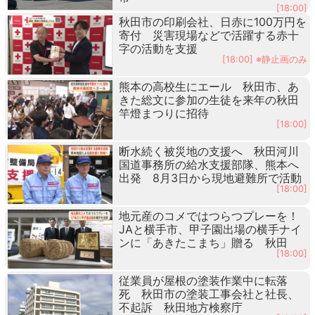
[18:00]
秋田市の印刷会社、日赤に100万円を
寄付 災害現場などで活躍する赤十
字の活動を支援
[18:00] ※静止画のみ
熊本の高校生にエール 秋田市、あ
きた総文に参加の生徒を来年の秋田
竿燈まつりに招待
[18:00]
断水続く被災地の支援へ 秋田河川
国道事務所の給水支援部隊、熊本へ
出発 8月3日から現地避難所で活動
[18:00]
地元産のコメではつらつプレーを！
JAと横手市、甲子園出場の横手ナイ
ンに「あきたこまち」贈る 秋田
[18:00]
従業員が屋根の塗装作業中に転落
死 秋田市の塗装工事会社と社長、
不起訴 秋田地方検察庁