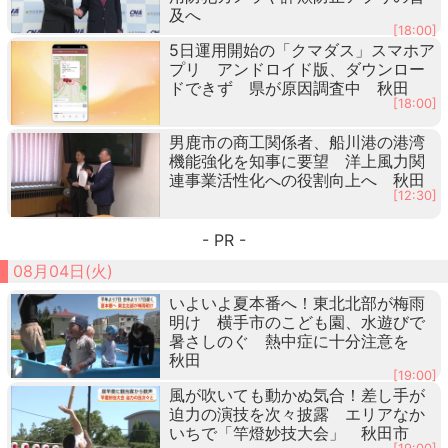
及へ
[18:00]
5日運用開始の「クマダス」スマホア
プリ アンドロイド版、ダウンロー
ドできず 県が原因調査中 秋田
[18:00]
男鹿市の商工関係者、船川港の港湾
機能強化を知事に要望 洋上風力関
連事業活性化への役割向上へ 秋田
[12:30]
- PR -
08月04日(火)
いよいよ夏本番へ！東北北部が梅雨
明け 横手市のこども園、水遊びで
暑さしのぐ 熱中症に十分注意を
秋田
[19:00]
風が吹いても動かぬ気合！差し手が
迫力の演技を次々披露 エリアなか
いちで「竿燈妙技大会」 秋田市