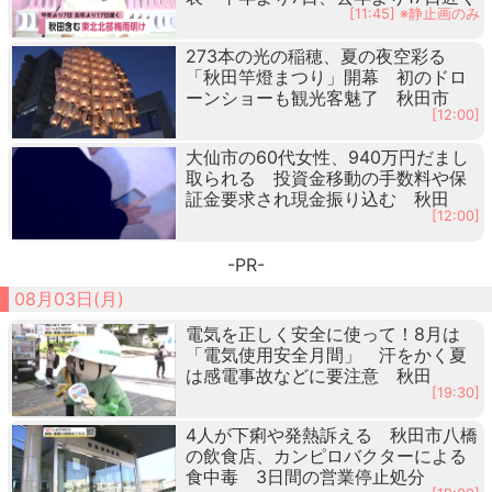
[11:45] ※静止画のみ
273本の光の稲穂、夏の夜空彩る
「秋田竿燈まつり」開幕 初のドロ
ーンショーも観光客魅了 秋田市
[12:00]
大仙市の60代女性、940万円だまし
取られる 投資金移動の手数料や保
証金要求され現金振り込む 秋田
[12:00]
-PR-
08月03日(月)
電気を正しく安全に使って！8月は
「電気使用安全月間」 汗をかく夏
は感電事故などに要注意 秋田
[19:30]
4人が下痢や発熱訴える 秋田市八橋
の飲食店、カンピロバクターによる
食中毒 3日間の営業停止処分