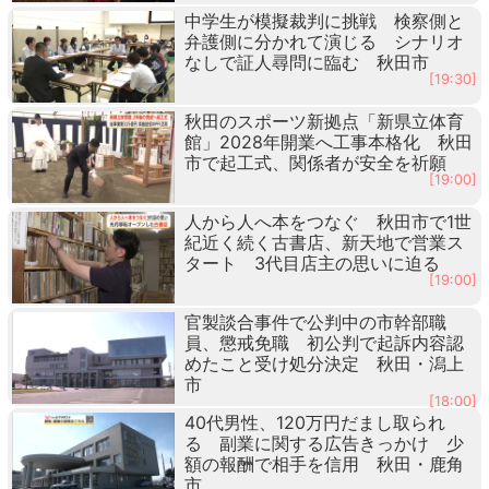
中学生が模擬裁判に挑戦 検察側と
弁護側に分かれて演じる シナリオ
なしで証人尋問に臨む 秋田市
[19:30]
秋田のスポーツ新拠点「新県立体育
館」2028年開業へ工事本格化 秋田
市で起工式、関係者が安全を祈願
[19:00]
人から人へ本をつなぐ 秋田市で1世
紀近く続く古書店、新天地で営業ス
タート 3代目店主の思いに迫る
[19:00]
官製談合事件で公判中の市幹部職
員、懲戒免職 初公判で起訴内容認
めたこと受け処分決定 秋田・潟上
市
[18:00]
40代男性、120万円だまし取られ
る 副業に関する広告きっかけ 少
額の報酬で相手を信用 秋田・鹿角
市