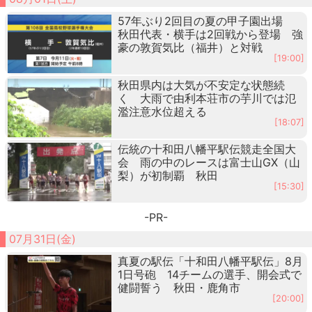
57年ぶり2回目の夏の甲子園出場
秋田代表・横手は2回戦から登場 強
豪の敦賀気比（福井）と対戦
[19:00]
秋田県内は大気が不安定な状態続
く 大雨で由利本荘市の芋川では氾
濫注意水位超える
[18:07]
伝統の十和田八幡平駅伝競走全国大
会 雨の中のレースは富士山GX（山
梨）が初制覇 秋田
[15:30]
-PR-
07月31日(金)
真夏の駅伝「十和田八幡平駅伝」8月
1日号砲 14チームの選手、開会式で
健闘誓う 秋田・鹿角市
[20:00]