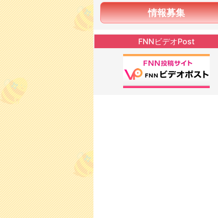
情報募集
FNNビデオPost