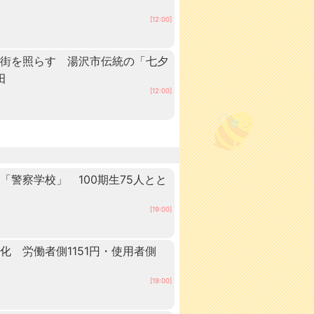
[12:00]
の街を照らす 湯沢市伝統の「七夕
田
[12:00]
警察学校」 100期生75人とと
田
[19:00]
 労働者側1151円・使用者側
[19:00]