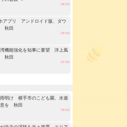
[18:00]
ホアプリ アンドロイド版、ダウ
中 秋田
[18:00]
港湾機能強化を知事に要望 洋上風
へ 秋田
[12:30]
梅雨明け 横手市のこども園、水遊
注意を 秋田
[19:00]
手が迫力の演技を次々披露 エリア