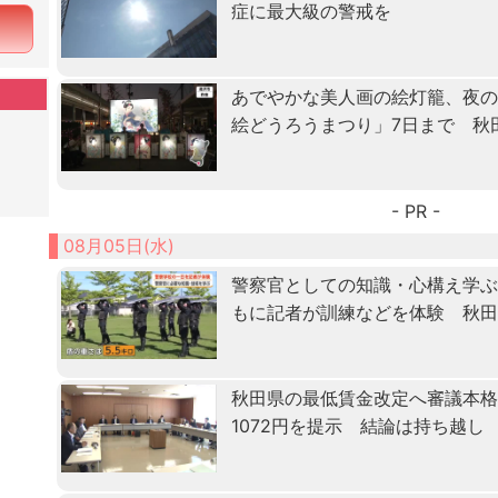
症に最大級の警戒を
あでやかな美人画の絵灯籠、夜
絵どうろうまつり」7日まで 秋
- PR -
08月05日(水)
警察官としての知識・心構え学ぶ「
もに記者が訓練などを体験 秋
秋田県の最低賃金改定へ審議本格化
1072円を提示 結論は持ち越し