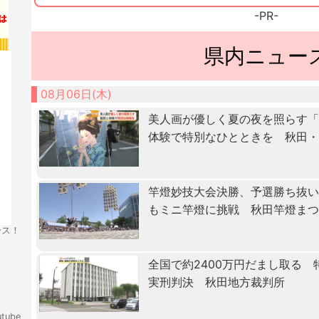
-PR-
県内ニュー
08月06日(木)
美人画が優しく夏の夜を照らす
体験で特別なひとときを 秋田
竿燈妙技大会決勝、予選勝ち抜
もミニ竿燈に挑戦 秋田竿燈ま
ース！
全国で約2400万円だまし取る
実刑判決 秋田地方裁判所
tube