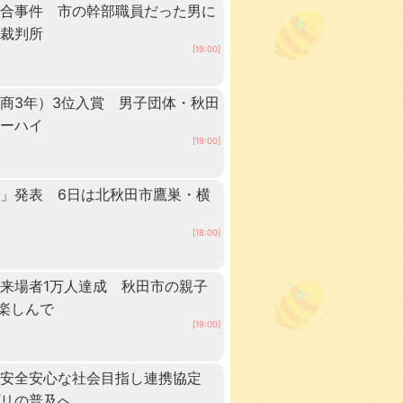
談合事件 市の幹部職員だった男に
方裁判所
[19:00]
商3年）3位入賞 男子団体・秋田
ターハイ
[19:00]
」発表 6日は北秋田市鷹巣・横
[18:00]
来場者1万人達成 秋田市の親子
”楽しんで
[19:00]
、安全安心な社会目指し連携協定
プリの普及へ