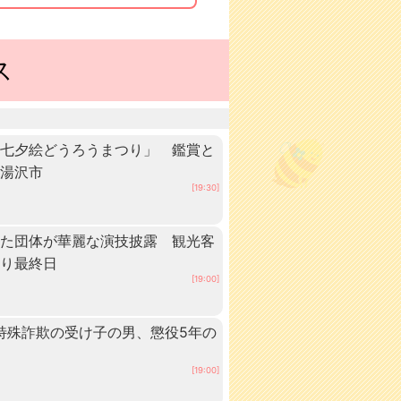
ス
「七夕絵どうろうまつり」 鑑賞と
・湯沢市
[19:30]
いた団体が華麗な演技披露 観光客
つり最終日
[19:00]
 特殊詐欺の受け子の男、懲役5年の
[19:00]