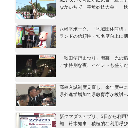
なかいちで「竿燈妙技大会」 
八幡平ポーク、「地域団体商標
ランドの信頼性・知名度向上に
「秋田竿燈まつり」開幕 光の
ごす特別な夜、イベントも盛り
高校入試制度見直し、来年度中
県外進学増加で県教育庁が検討
新クマダスアプリ、5日から利用
知 鈴木知事、積極的な利用呼