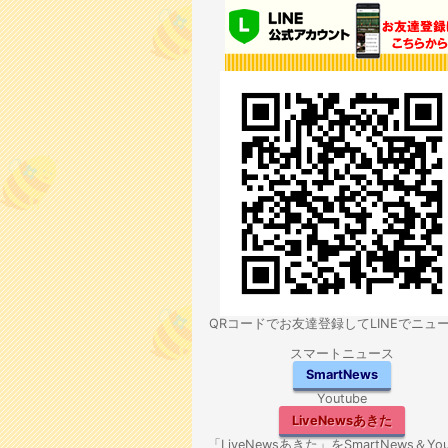
QRコードでお友達登録してLINEでニュ
スマートニュース
SmartNews
Youtube
LiveNewsあきた
「LiveNewsあきた」をSmartNews＆You