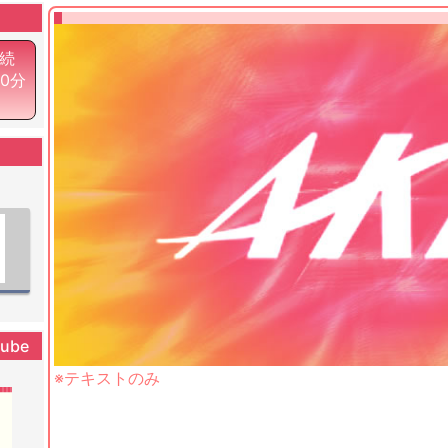
続
20分
tube
※テキストのみ