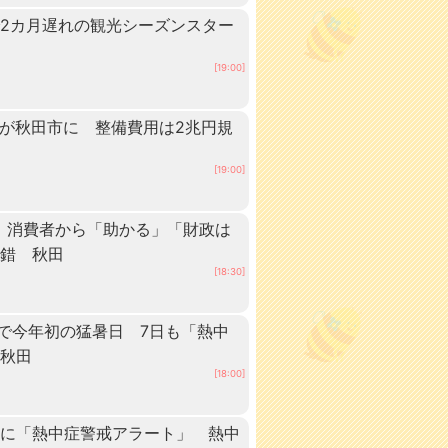
2カ月遅れの観光シーズンスター
[19:00]
ーが秋田市に 整備費用は2兆円規
[19:00]
 消費者から「助かる」「財政は
交錯 秋田
[18:30]
点で今年初の猛暑日 7日も「熱中
 秋田
[18:00]
内に「熱中症警戒アラート」 熱中