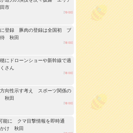
秋田市
[19:00]
」に登録 豚肉の登録は全国初 ブ
期待 秋田
[18:00]
稲穂にドローンショーや新幹線で過
だくさん
[18:00]
に方向性示す考え スポーツ関係の
へ 秋田
[18:00]
可能に クマ目撃情報を即時通
びかけ 秋田