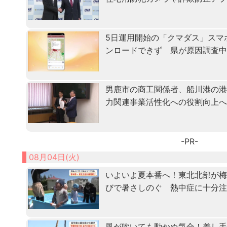
5日運用開始の「クマダス」スマ
ンロードできず 県が原因調査
男鹿市の商工関係者、船川港の
力関連事業活性化への役割向上
-PR-
08月04日(火)
いよいよ夏本番へ！東北北部が
びで暑さしのぐ 熱中症に十分
風が吹いても動かぬ気合！差し