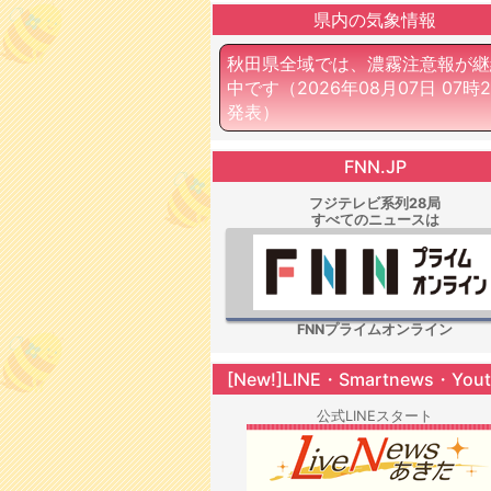
県内の気象情報
秋田県全域では、濃霧注意報が継
中です
（2026年08月07日 07時
発表）
FNN.JP
フジテレビ系列28局
すべてのニュースは
FNNプライムオンライン
[New!]LINE・Smartnews・You
公式LINEスタート