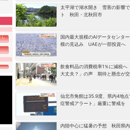
太平湖で湖水開き 雪害の影響で
ト 秋田・北秋田市
国内最大規模のAIデータセンタ
まし
模の見込み UAEが一部投資へ
飲食料品の消費税率1％に減税へ
大丈夫？」の声 期待と懸念が
仙北市角館は35.9度、県内4地
症警戒アラート」厳重に警戒を
内陸中心に猛暑の予想 秋田県