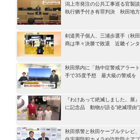
潟上市発注の公共工事巡る官製
執行猶予付き有罪判決 秋田地
剣道男子個人、三浦歩選手（秋田
商は準々決勝で敗退 近畿イン
秋田県内に「熱中症警戒アラート
手で35度予想 最大級の警戒を
『わけあって絶滅しました。展』
に記念品 動物が語る“絶滅理由
秋田県警と秋田ケーブルテレビ
住宅用防犯カメラや詐欺防止ア