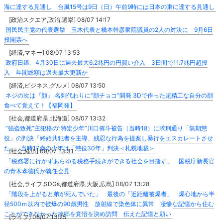
海に達する見通し 台風15号は9日（日）午前9時には日本の東に達する見通し
[政治スクエア,政治,選挙] 08/07 14:17
国民民主党の代表選挙 玉木代表と橋本幹彦衆院議員の2人の対決に 9月6日
投開票へ
[経済,マネー] 08/07 13:53
政府日銀、4月30日に過去最大6.2兆円の円買い介入 3日間で11.7兆円超投
入 年間総額は過去最大更新か
[経済,ビジネス,グルメ] 08/07 13:50
ネジの次は『顔』 名刺代わりに“顔チョコ”開発 3Dで作った超精工な自分の顔
食べて覚えて！【福岡発】
[社会,都道府県,北海道] 08/07 13:32
”強盗致死”主犯格の”特定少年”川口侑斗被告（当時18）に求刑通り「無期懲
役」の判決『終始共犯者を主導、残忍な行為を提案し暴行をエスカレートさせ
た』…当時17歳の少年は「懲役30年」判決＜札幌地裁＞
[社会,経済] 08/07 13:31
「税務署に行かずあらゆる税務手続きができる社会を目指す」 国税庁新長官
の青木孝徳氏が就任会見
[社会,ライフ,SDGs,都道府県,大阪,広島] 08/07 13:28
「階段を上がると弟が死んでいた」 最後の「近距離被爆者」 爆心地から半
径500ｍ以内で被爆の90歳男性 放射線で染色体に異常 凄惨な記憶から住む
ことができなかった故郷を覚悟を決め訪問 伝えた記憶と願い
[ライフ] 08/07 13:25