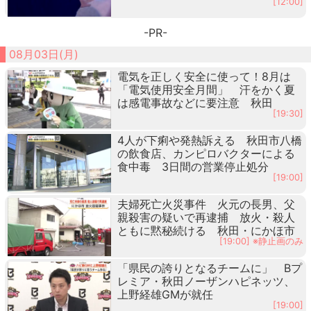
[12:00]
-PR-
08月03日(月)
電気を正しく安全に使って！8月は
「電気使用安全月間」 汗をかく夏
は感電事故などに要注意 秋田
[19:30]
4人が下痢や発熱訴える 秋田市八橋
の飲食店、カンピロバクターによる
食中毒 3日間の営業停止処分
[19:00]
夫婦死亡火災事件 火元の長男、父
親殺害の疑いで再逮捕 放火・殺人
ともに黙秘続ける 秋田・にかほ市
[19:00] ※静止画のみ
「県民の誇りとなるチームに」 Bプ
レミア・秋田ノーザンハピネッツ、
上野経雄GMが就任
[19:00]