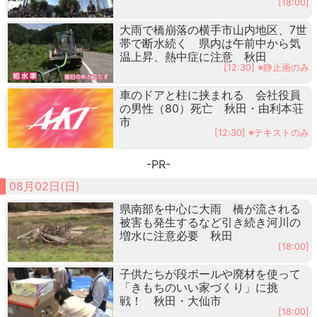
[18:00]
大雨で橋崩落の横手市山内地区、7世
帯で断水続く 県内は午前中から気
温上昇、熱中症に注意 秋田
[12:30] ※静止画のみ
車のドアと柱に挟まれる 会社役員
の男性（80）死亡 秋田・由利本荘
市
[12:30] ※テキストのみ
-PR-
08月02日(日)
県南部を中心に大雨 橋が流される
被害も発生するなど引き続き河川の
増水に注意必要 秋田
[18:00]
子供たちが段ボールや廃材を使って
「きもちのいい家づくり」に挑
戦！ 秋田・大仙市
[18:00]