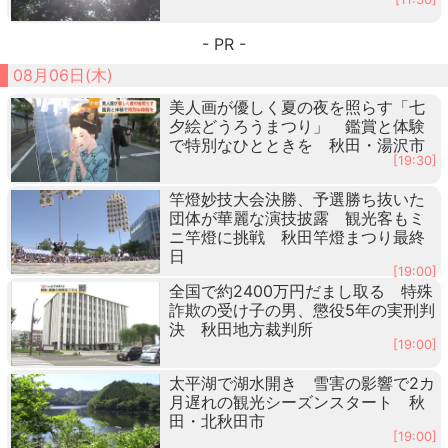
- PR -
08月06日(木)
美人画が優しく夏の夜を照らす「七
夕絵どうろうまつり」 鑑賞と体験
で特別なひとときを 秋田・湯沢市
[19:30]
竿燈妙技大会決勝、予選勝ち抜いた
団体が華麗な演技披露 観光客もミ
ニ竿燈に挑戦 秋田竿燈まつり最終
日
[19:00]
全国で約2400万円だまし取る 特殊
詐欺の受け子の男、懲役5年の実刑判
決 秋田地方裁判所
[19:00]
太平湖で湖水開き 雪害の影響で2カ
月遅れの観光シーズンスタート 秋
田・北秋田市
[19:00]