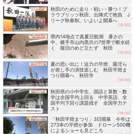
秋田のために走り・戦い・勝つ！ブ
ラウブリッツ秋田、出陣式で抱負 J
リーグ秋春制、いよいよ開幕へ
[19:00]
県内14地点で真夏日観測 暑さの
中、横手市山内黒沢の7世帯で断水続
く 復旧のめど立たず 秋田
[19:00]
夏の思い出に！迫力の竿燈、園児ら
が差し手の演技楽しむ 秋田竿燈ま
つり開幕へ 秋田市
[18:00]
秋田県の小中学生、国語と算数・数
学は全国平均上回る 中学英語、全
国平均下回り課題残す 全国学力テ
スト
[18:00]
「秋田竿燈まつり」3日開幕 今年は
273本の竿燈が参加 ドローン500機
によるショーも見どころ