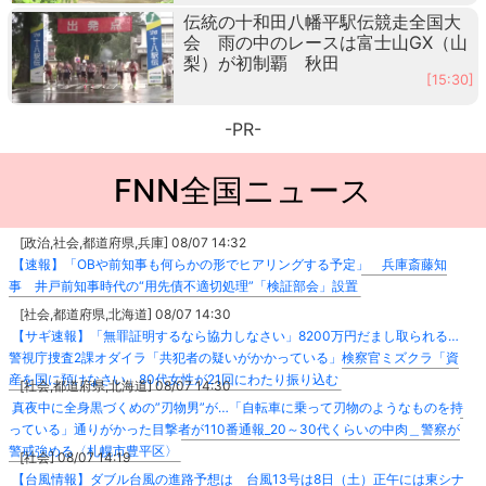
伝統の十和田八幡平駅伝競走全国大
会 雨の中のレースは富士山GX（山
梨）が初制覇 秋田
[15:30]
-PR-
FNN全国ニュース
[政治,社会,都道府県,兵庫] 08/07 14:32
【速報】「OBや前知事も何らかの形でヒアリングする予定」 兵庫斎藤知
事 井戸前知事時代の“用先債不適切処理”「検証部会」設置
[社会,都道府県,北海道] 08/07 14:30
【サギ速報】「無罪証明するなら協力しなさい」8200万円だまし取られる…
警視庁捜査2課オダイラ「共犯者の疑いがかかっている」検察官ミズクラ「資
産を国に預けなさい」80代女性が21回にわたり振り込む
[社会,都道府県,北海道] 08/07 14:30
真夜中に全身黒づくめの”刃物男”が…「自転車に乗って刃物のようなものを持
っている」通りがかった目撃者が110番通報_20～30代くらいの中肉＿警察が
警戒強める〈札幌市豊平区〉
[社会] 08/07 14:19
【台風情報】ダブル台風の進路予想は 台風13号は8日（土）正午には東シナ