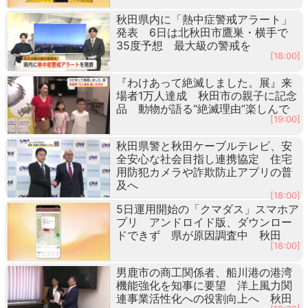
秋田県内に「熱中症警戒アラート」
発表 6日は北秋田市鷹巣・横手で
35度予想 最大級の警戒を
[18:00]
『わけあって絶滅しました。展』来
場者1万人達成 秋田市の親子に記念
品 動物が語る“絶滅理由”楽しんで
[19:00]
秋田県警と秋田ケーブルテレビ、安
全安心な社会目指し連携協定 住宅
用防犯カメラや詐欺防止アプリの普
及へ
[18:00]
5日運用開始の「クマダス」スマホア
プリ アンドロイド版、ダウンロー
ドできず 県が原因調査中 秋田
[18:00]
男鹿市の商工関係者、船川港の港湾
機能強化を知事に要望 洋上風力関
連事業活性化への役割向上へ 秋田