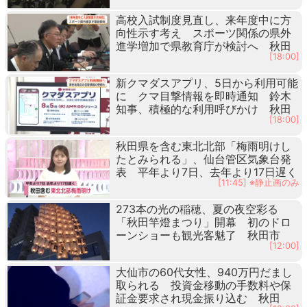
高校入試制度見直し、来年度中に方
向性示す考え スポーツ関係の県外
進学増加で県教育庁が検討へ 秋田
[18:00]
新クマダスアプリ、5日から利用可能
に クマ目撃情報を即時通知 鈴木
知事、積極的な利用呼びかけ 秋田
[18:00]
秋田県を含む東北北部「梅雨明けし
たとみられる」、仙台管区気象台発
表 平年より7日、去年より17日遅く
[11:45] ※静止画のみ
273本の光の稲穂、夏の夜空彩る
「秋田竿燈まつり」開幕 初のドロ
ーンショーも観光客魅了 秋田市
[12:00]
大仙市の60代女性、940万円だまし
取られる 投資金移動の手数料や保
証金要求され現金振り込む 秋田