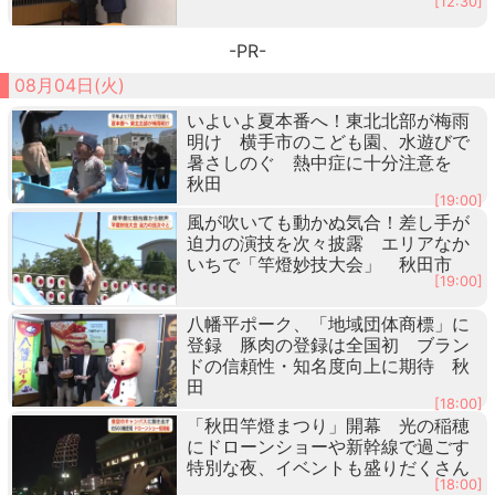
[12:30]
-PR-
08月04日(火)
いよいよ夏本番へ！東北北部が梅雨
明け 横手市のこども園、水遊びで
暑さしのぐ 熱中症に十分注意を
秋田
[19:00]
風が吹いても動かぬ気合！差し手が
迫力の演技を次々披露 エリアなか
いちで「竿燈妙技大会」 秋田市
[19:00]
八幡平ポーク、「地域団体商標」に
登録 豚肉の登録は全国初 ブラン
ドの信頼性・知名度向上に期待 秋
田
[18:00]
「秋田竿燈まつり」開幕 光の稲穂
にドローンショーや新幹線で過ごす
特別な夜、イベントも盛りだくさん
[18:00]