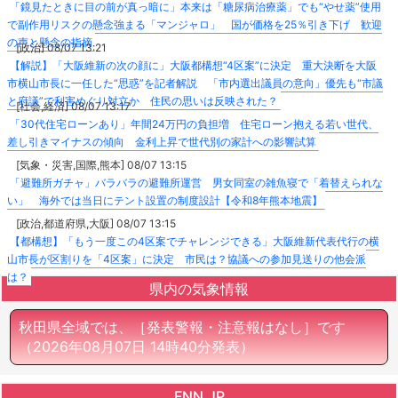
「鏡見たときに目の前が真っ暗に」本来は「糖尿病治療薬」でも“やせ薬”使用
で副作用リスクの懸念強まる「マンジャロ」 国が価格を25％引き下げ 歓迎
の声と懸念の指摘
[政治] 08/07 13:21
【解説】「大阪維新の次の顔に」大阪都構想“4区案”に決定 重大決断を大阪
市横山市長に一任した“思惑”を記者解説 「市内選出議員の意向」優先も“市議
と府議”で利害めぐり対立か 住民の思いは反映された？
[社会,経済] 08/07 13:17
「30代住宅ローンあり」年間24万円の負担増 住宅ローン抱える若い世代、
差し引きマイナスの傾向 金利上昇で世代別の家計への影響試算
[気象・災害,国際,熊本] 08/07 13:15
「避難所ガチャ」バラバラの避難所運営 男女同室の雑魚寝で「着替えられな
い」 海外では当日にテント設置の制度設計【令和8年熊本地震】
[政治,都道府県,大阪] 08/07 13:15
【都構想】「もう一度この4区案でチャレンジできる」大阪維新代表代行の横
山市長が区割りを「4区案」に決定 市民は？協議への参加見送りの他会派
は？
県内の気象情報
秋田県全域では、［発表警報・注意報はなし］です
（2026年08月07日 14時40分発表）
FNN.JP