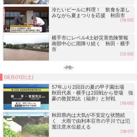
冷たいビールに料理！ 飲食を楽し
みながら夏まつりを応援 秋田市
[18:00]
横手市にレベル4土砂災害危険警報
南部中心に雨降り続く 秋田・横手
市
[12:00]
-PR-
08月01日(土)
57年ぶり2回目の夏の甲子園出場
秋田代表・横手は2回戦から登場 強
豪の敦賀気比（福井）と対戦
[19:00]
秋田県内は大気が不安定な状態続
く 大雨で由利本荘市の芋川では氾
濫注意水位超える
[18:07]