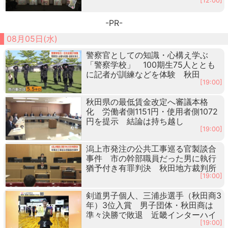
[12:00]
-PR-
08月05日(水)
警察官としての知識・心構え学ぶ
「警察学校」 100期生75人ととも
に記者が訓練などを体験 秋田
[19:00]
秋田県の最低賃金改定へ審議本格
化 労働者側1151円・使用者側1072
円を提示 結論は持ち越し
[19:00]
潟上市発注の公共工事巡る官製談合
事件 市の幹部職員だった男に執行
猶予付き有罪判決 秋田地方裁判所
[19:00]
剣道男子個人、三浦歩選手（秋田商3
年）3位入賞 男子団体・秋田商は
準々決勝で敗退 近畿インターハイ
[19:00]