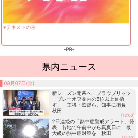
※テキストのみ
-PR-
県内ニュース
08月07日(金)
新シーズン開幕へ！ブラウブリッツ
「プレーオフ圏内の6位以上目指
す」 主将・監督ら、知事に抱負
秋田
[12:00]
2日連続の「熱中症警戒アラート」発
表 各地で午前中から真夏日に 最
大級の熱中症対策を 秋田
[11:30]