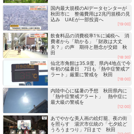
国内最大規模のAIデータセンターが
秋田市に 整備費用は2兆円規模の見
込み UAEが一部投資へ
[19:00]
飲食料品の消費税率1％に減税へ 消
費者から「助かる」「財政は大丈
夫？」の声 期待と懸念が交錯 秋
田
[18:30]
仙北市角館は35.9度、県内4地点で今
年初の猛暑日 7日も「熱中症警戒ア
ラート」厳重に警戒を 秋田
[18:00]
内陸中心に猛暑の予想 秋田県内に
「熱中症警戒アラート」 熱中症に
最大級の警戒を
[12:00]
あでやかな美人画の絵灯籠、夜の街
を照らす 湯沢市伝統の「七夕絵ど
うろうまつり」7日まで 秋田