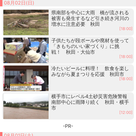
08月02日(日)
県南部を中心に大雨 橋が流される
被害も発生するなど引き続き河川の
増水に注意必要 秋田
[18:00]
子供たちが段ボールや廃材を使って
「きもちのいい家づくり」に挑
戦！ 秋田・大仙市
[18:00]
冷たいビールに料理！ 飲食を楽し
みながら夏まつりを応援 秋田市
[18:00]
横手市にレベル4土砂災害危険警報
南部中心に雨降り続く 秋田・横手
市
[12:00]
-PR-
08月01日(土)