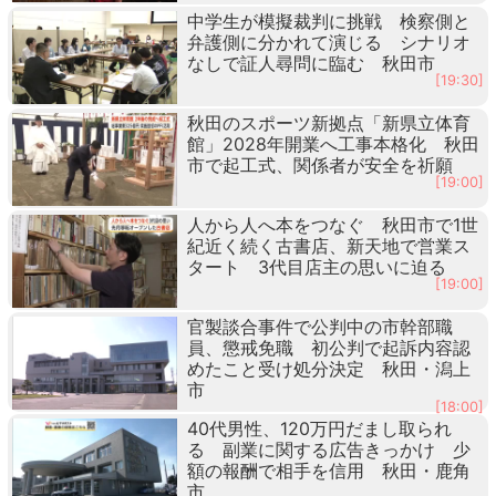
中学生が模擬裁判に挑戦 検察側と
弁護側に分かれて演じる シナリオ
なしで証人尋問に臨む 秋田市
[19:30]
秋田のスポーツ新拠点「新県立体育
館」2028年開業へ工事本格化 秋田
市で起工式、関係者が安全を祈願
[19:00]
人から人へ本をつなぐ 秋田市で1世
紀近く続く古書店、新天地で営業ス
タート 3代目店主の思いに迫る
[19:00]
官製談合事件で公判中の市幹部職
員、懲戒免職 初公判で起訴内容認
めたこと受け処分決定 秋田・潟上
市
[18:00]
40代男性、120万円だまし取られ
る 副業に関する広告きっかけ 少
額の報酬で相手を信用 秋田・鹿角
市