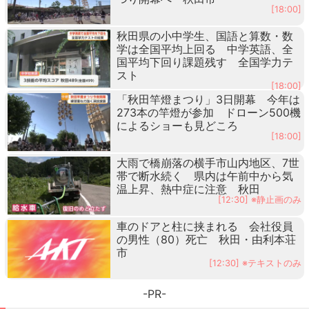
[18:00]
秋田県の小中学生、国語と算数・数
学は全国平均上回る 中学英語、全
国平均下回り課題残す 全国学力テ
スト
[18:00]
「秋田竿燈まつり」3日開幕 今年は
273本の竿燈が参加 ドローン500機
によるショーも見どころ
[18:00]
大雨で橋崩落の横手市山内地区、7世
帯で断水続く 県内は午前中から気
温上昇、熱中症に注意 秋田
[12:30] ※静止画のみ
車のドアと柱に挟まれる 会社役員
の男性（80）死亡 秋田・由利本荘
市
[12:30] ※テキストのみ
-PR-