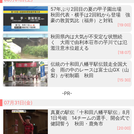
57年ぶり2回目の夏の甲子園出場
秋田代表・横手は2回戦から登場 強
豪の敦賀気比（福井）と対戦
[19:00]
秋田県内は大気が不安定な状態続
く 大雨で由利本荘市の芋川では氾
濫注意水位超える
[18:07]
伝統の十和田八幡平駅伝競走全国大
会 雨の中のレースは富士山GX（山
梨）が初制覇 秋田
[15:30]
-PR-
07月31日(金)
真夏の駅伝「十和田八幡平駅伝」8月
1日号砲 14チームの選手、開会式で
健闘誓う 秋田・鹿角市
[20:00]