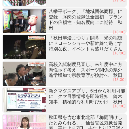
[19:00]
八幡平ポーク、「地域団体商標」に
登録 豚肉の登録は全国初 ブラン
ドの信頼性・知名度向上に期待 秋
田
[18:00]
「秋田竿燈まつり」開幕 光の稲穂
にドローンショーや新幹線で過ごす
特別な夜、イベントも盛りだくさん
[18:00]
高校入試制度見直し、来年度中に方
向性示す考え スポーツ関係の県外
進学増加で県教育庁が検討へ 秋田
[18:00]
新クマダスアプリ、5日から利用可能
に クマ目撃情報を即時通知 鈴木
知事、積極的な利用呼びかけ 秋田
[18:00]
秋田県を含む東北北部「梅雨明けし
たとみられる」、仙台管区気象台発
表 平年より7日、去年より17日遅く