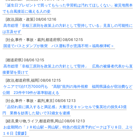
「誕生日プレゼントで買ってもらった学習机は汚れてほしくない」被災地熊本
でも台風接近に備える人の姿
[政治,国政・政策] 08/06 12:16
高市総理「非核三原則を政策上の方針として堅持している」見直しの可能性に
は言及せず
[社会,事件・事故・裁判,都道府県] 08/06 12:15
国道でバスとダンプが衝突 バス運転手が意識不明＜福島柳津町＞
[都道府県] 08/06 12:15
高市総理「非核三原則を政策上の方針として堅持」 広島の被爆者代表から直
接要望を受けて
[政治,都道府県,福岡] 08/06 12:15
ケニアで1泊11万7000円も “高額”批判の海外視察 福岡県議会が宿泊費など
公開 23件中19件が基準額超える
[社会,事件・事故・裁判,東京] 08/06 12:13
「品切れ前に購入すると満足感」大量注文キャンセルで集英社の損失43億
円 業務を妨害した疑いで32歳女を逮捕
[経済,乗り物,ライフ,都道府県,岡山] 08/06 12:13
お盆期間の「ＪＲ松山駅～岡山駅」特急の指定席予約ピークは下り８日、上り
１６日【愛媛】