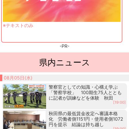
※テキストのみ
-PR-
県内ニュース
08月05日(水)
警察官としての知識・心構え学ぶ
「警察学校」 100期生75人ととも
に記者が訓練などを体験 秋田
[19:00]
秋田県の最低賃金改定へ審議本格
化 労働者側1151円・使用者側1072
円を提示 結論は持ち越し
[19:00]