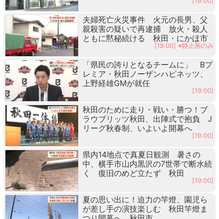
[19:00]
夫婦死亡火災事件 火元の長男、父
親殺害の疑いで再逮捕 放火・殺人
ともに黙秘続ける 秋田・にかほ市
[19:00] ※静止画のみ
「県民の誇りとなるチームに」 Bプ
レミア・秋田ノーザンハピネッツ、
上野経雄GMが就任
[19:00]
秋田のために走り・戦い・勝つ！ブ
ラウブリッツ秋田、出陣式で抱負 J
リーグ秋春制、いよいよ開幕へ
[19:00]
県内14地点で真夏日観測 暑さの
中、横手市山内黒沢の7世帯で断水続
く 復旧のめど立たず 秋田
[19:00]
夏の思い出に！迫力の竿燈、園児ら
が差し手の演技楽しむ 秋田竿燈ま
つり開幕へ 秋田市