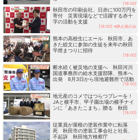
[18:00]
秋田市の印刷会社、日赤に100万円を
寄付 災害現場などで活躍する赤十
字の活動を支援
[18:00] ※静止画のみ
熊本の高校生にエール 秋田市、あ
きた総文に参加の生徒を来年の秋田
竿燈まつりに招待
[18:00]
断水続く被災地の支援へ 秋田河川
国道事務所の給水支援部隊、熊本へ
出発 8月3日から現地避難所で活動
[18:00]
地元産のコメではつらつプレーを！
JAと横手市、甲子園出場の横手ナイ
ンに「あきたこまち」贈る 秋田
[18:00]
従業員が屋根の塗装作業中に転落
死 秋田市の塗装工事会社と社長、
不起訴 秋田地方検察庁