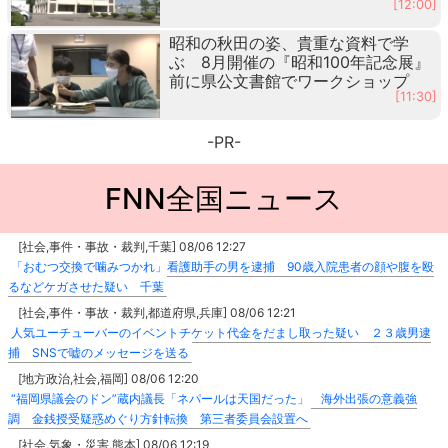
[12:00]
昭和の秋田の姿、貴重な資料で学
ぶ 8月開催の『昭和100年記念展』
前に県公文書館でワークショップ
[11:30]
-PR-
FNN全国ニュース
[社会,事件・事故・裁判,千葉] 08/06 12:27
「おむつ交換で噛みつかれ」看護助手の男を逮捕 90歳入院患者の顔や腹を殴
るなどケガさせた疑い 千葉
[社会,事件・事故・裁判,都道府県,兵庫] 08/06 12:21
人気ユーチューバーのイベントチケット代金をだまし取った疑い ２３歳男逮
捕 SNSで嘘のメッセージを送る
[地方政治,社会,福岡] 08/06 12:20
“福岡県議会のドン”蔵内議長「ネパールは天国だった」 海外出張の意義強
調 金銭授受疑惑めぐり方針転換 第三者委員会設置へ
[社会,気象・災害,熊本] 08/06 12:19