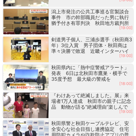
潟上市発注の公共工事巡る官製談合
事件 市の幹部職員だった男に執行
猶予付き有罪判決 秋田地方裁判所
[19:00]
剣道男子個人、三浦歩選手（秋田商3
年）3位入賞 男子団体・秋田商は
準々決勝で敗退 近畿インターハイ
[19:00]
秋田県内に「熱中症警戒アラート」
発表 6日は北秋田市鷹巣・横手で
35度予想 最大級の警戒を
[18:00]
『わけあって絶滅しました。展』来
場者1万人達成 秋田市の親子に記念
品 動物が語る“絶滅理由”楽しんで
[19:00]
秋田県警と秋田ケーブルテレビ、安
全安心な社会目指し連携協定 住宅
用防犯カメラや詐欺防止アプリの普