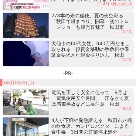
[11:45] ※静止画のみ
273本の光の稲穂、夏の夜空彩る
「秋田竿燈まつり」開幕 初のドロ
ーンショーも観光客魅了 秋田市
[12:00]
大仙市の60代女性、940万円だまし
取られる 投資金移動の手数料や保
証金要求され現金振り込む 秋田
[12:00]
-PR-
08月03日(月)
電気を正しく安全に使って！8月は
「電気使用安全月間」 汗をかく夏
は感電事故などに要注意 秋田
[19:30]
4人が下痢や発熱訴える 秋田市八橋
の飲食店、カンピロバクターによる
食中毒 3日間の営業停止処分