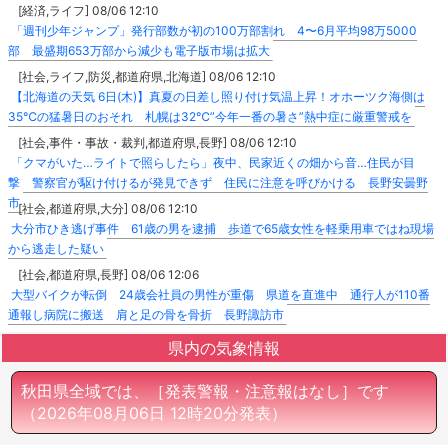
[経済,ライフ] 08/06 12:10
「週刊少年ジャンプ」発行部数が初の100万部割れ 4〜6月平均98万5000
部 最盛期653万部から減少も電子版市場は拡大
[社会,ライフ,防災,都道府県,北海道] 08/06 12:10
【北海道の天気 6日(木)】真夏の日差し照り付け気温上昇！オホーツク海側は
35℃の猛暑日のおそれ 札幌は32℃”今年一番の暑さ”熱中症に厳重警戒を
[社会,事件・事故・裁判,都道府県,長野] 08/06 12:10
「クマがいた…ライトで照らしたら」夜中、民家近くの畑から音…住民が目
撃 警察官が駆け付けるが発見できず 住民に注意を呼びかける 長野安曇野
市
[社会,都道府県,大分] 08/06 12:10
大分市ひき逃げ事件 61歳の男を逮捕 歩道で65歳女性を軽乗用車ではね現場
から逃走した疑い
[社会,都道府県,長野] 08/06 12:06
大型バイクが転倒 24歳会社員の男性が重傷 県道を直進中 通行人が110番
通報し病院に搬送 肩と足の骨を骨折 長野諏訪市
県内の気象情報
秋田県全域では、［発表警報・注意報はなし］です
（2026年08月06日 12時20分発表）