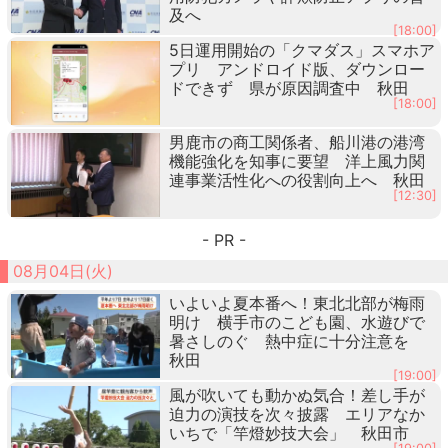
及へ
[18:00]
5日運用開始の「クマダス」スマホア
プリ アンドロイド版、ダウンロー
ドできず 県が原因調査中 秋田
[18:00]
男鹿市の商工関係者、船川港の港湾
機能強化を知事に要望 洋上風力関
連事業活性化への役割向上へ 秋田
[12:30]
- PR -
08月04日(火)
いよいよ夏本番へ！東北北部が梅雨
明け 横手市のこども園、水遊びで
暑さしのぐ 熱中症に十分注意を
秋田
[19:00]
風が吹いても動かぬ気合！差し手が
迫力の演技を次々披露 エリアなか
いちで「竿燈妙技大会」 秋田市