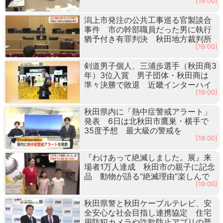
[19:00]
潟上市発注の公共工事巡る官製談合
事件 市の幹部職員だった男に執行
猶予付き有罪判決 秋田地方裁判所
[19:00]
剣道男子個人、三浦歩選手（秋田商3
年）3位入賞 男子団体・秋田商は
準々決勝で敗退 近畿インターハイ
[19:00]
秋田県内に「熱中症警戒アラート」
発表 6日は北秋田市鷹巣・横手で
35度予想 最大級の警戒を
[18:00]
『わけあって絶滅しました。展』来
場者1万人達成 秋田市の親子に記念
品 動物が語る“絶滅理由”楽しんで
[19:00]
秋田県警と秋田ケーブルテレビ、安
全安心な社会目指し連携協定 住宅
用防犯カメラや詐欺防止アプリの普