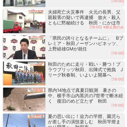
[19:00]
夫婦死亡火災事件 火元の長男、父
親殺害の疑いで再逮捕 放火・殺人
ともに黙秘続ける 秋田・にかほ市
[19:00] ※静止画のみ
「県民の誇りとなるチームに」 Bプ
レミア・秋田ノーザンハピネッツ、
上野経雄GMが就任
[19:00]
秋田のために走り・戦い・勝つ！ブ
ラウブリッツ秋田、出陣式で抱負 J
リーグ秋春制、いよいよ開幕へ
[19:00]
県内14地点で真夏日観測 暑さの
中、横手市山内黒沢の7世帯で断水続
く 復旧のめど立たず 秋田
[19:00]
夏の思い出に！迫力の竿燈、園児ら
が差し手の演技楽しむ 秋田竿燈ま
つり開幕へ 秋田市