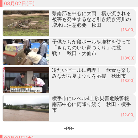
08月02日(日)
県南部を中心に大雨 橋が流される
被害も発生するなど引き続き河川の
増水に注意必要 秋田
[18:00]
子供たちが段ボールや廃材を使って
「きもちのいい家づくり」に挑
戦！ 秋田・大仙市
[18:00]
冷たいビールに料理！ 飲食を楽し
みながら夏まつりを応援 秋田市
[18:00]
横手市にレベル4土砂災害危険警報
南部中心に雨降り続く 秋田・横手
市
[12:00]
-PR-
08月01日(土)