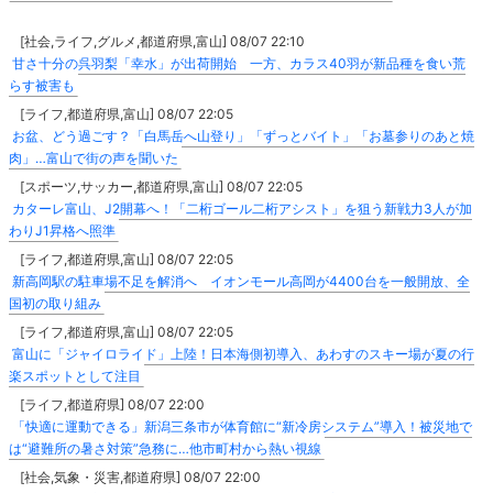
[社会,ライフ,グルメ,都道府県,富山] 08/07 22:10
甘さ十分の呉羽梨「幸水」が出荷開始 一方、カラス40羽が新品種を食い荒
らす被害も
[ライフ,都道府県,富山] 08/07 22:05
お盆、どう過ごす？「白馬岳へ山登り」「ずっとバイト」「お墓参りのあと焼
肉」…富山で街の声を聞いた
[スポーツ,サッカー,都道府県,富山] 08/07 22:05
カターレ富山、J2開幕へ！「二桁ゴール二桁アシスト」を狙う新戦力3人が加
わりJ1昇格へ照準
[ライフ,都道府県,富山] 08/07 22:05
新高岡駅の駐車場不足を解消へ イオンモール高岡が4400台を一般開放、全
国初の取り組み
[ライフ,都道府県,富山] 08/07 22:05
富山に「ジャイロライド」上陸！日本海側初導入、あわすのスキー場が夏の行
楽スポットとして注目
[ライフ,都道府県] 08/07 22:00
「快適に運動できる」新潟三条市が体育館に“新冷房システム”導入！被災地で
は“避難所の暑さ対策”急務に…他市町村から熱い視線
[社会,気象・災害,都道府県] 08/07 22:00