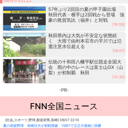
57年ぶり2回目の夏の甲子園出場
秋田代表・横手は2回戦から登場 強
豪の敦賀気比（福井）と対戦
[19:00]
秋田県内は大気が不安定な状態続
く 大雨で由利本荘市の芋川では氾
濫注意水位超える
[18:07]
伝統の十和田八幡平駅伝競走全国大
会 雨の中のレースは富士山GX（山
梨）が初制覇 秋田
[15:30]
-PR-
FNN全国ニュース
[社会,スポーツ,野球,都道府県,長崎] 08/07 22:10
夏の高校野球 長崎日大が初戦突破 15対1で立正大淞南に快勝