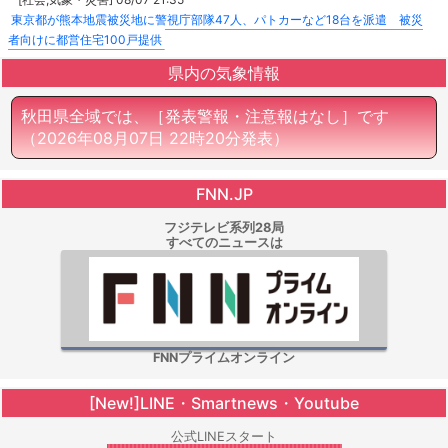
東京都が熊本地震被災地に警視庁部隊47人、パトカーなど18台を派遣 被災
者向けに都営住宅100戸提供
県内の気象情報
秋田県全域では、［発表警報・注意報はなし］です
（2026年08月07日 22時20分発表）
FNN.JP
フジテレビ系列28局
すべてのニュースは
FNNプライムオンライン
[New!]LINE・Smartnews・Youtube
公式LINEスタート