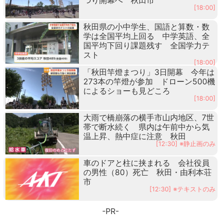
[18:00]
秋田県の小中学生、国語と算数・数
学は全国平均上回る 中学英語、全
国平均下回り課題残す 全国学力テ
スト
[18:00]
「秋田竿燈まつり」3日開幕 今年は
273本の竿燈が参加 ドローン500機
によるショーも見どころ
[18:00]
大雨で橋崩落の横手市山内地区、7世
帯で断水続く 県内は午前中から気
温上昇、熱中症に注意 秋田
[12:30] ※静止画のみ
車のドアと柱に挟まれる 会社役員
の男性（80）死亡 秋田・由利本荘
市
[12:30] ※テキストのみ
-PR-