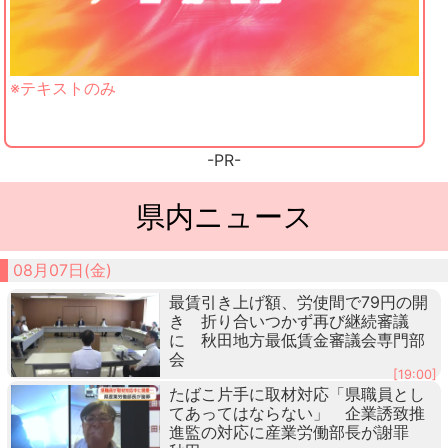
※テキストのみ
-PR-
県内ニュース
08月07日(金)
最賃引き上げ額、労使間で79円の開
き 折り合いつかず再び継続審議
に 秋田地方最低賃金審議会専門部
会
[19:00]
たばこ片手に取材対応「県職員とし
てあってはならない」 企業誘致推
進監の対応に産業労働部長が謝罪