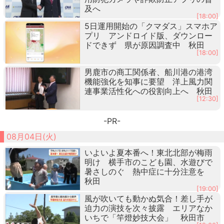
及へ
[18:00]
5日運用開始の「クマダス」スマホア
プリ アンドロイド版、ダウンロー
ドできず 県が原因調査中 秋田
[18:00]
男鹿市の商工関係者、船川港の港湾
機能強化を知事に要望 洋上風力関
連事業活性化への役割向上へ 秋田
[12:30]
-PR-
08月04日(火)
いよいよ夏本番へ！東北北部が梅雨
明け 横手市のこども園、水遊びで
暑さしのぐ 熱中症に十分注意を
秋田
[19:00]
風が吹いても動かぬ気合！差し手が
迫力の演技を次々披露 エリアなか
いちで「竿燈妙技大会」 秋田市