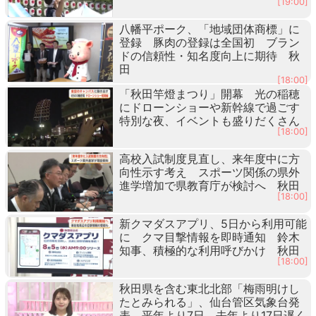
[19:00]
八幡平ポーク、「地域団体商標」に
登録 豚肉の登録は全国初 ブラン
ドの信頼性・知名度向上に期待 秋
田
[18:00]
「秋田竿燈まつり」開幕 光の稲穂
にドローンショーや新幹線で過ごす
特別な夜、イベントも盛りだくさん
[18:00]
高校入試制度見直し、来年度中に方
向性示す考え スポーツ関係の県外
進学増加で県教育庁が検討へ 秋田
[18:00]
新クマダスアプリ、5日から利用可能
に クマ目撃情報を即時通知 鈴木
知事、積極的な利用呼びかけ 秋田
[18:00]
秋田県を含む東北北部「梅雨明けし
たとみられる」、仙台管区気象台発
表 平年より7日、去年より17日遅く