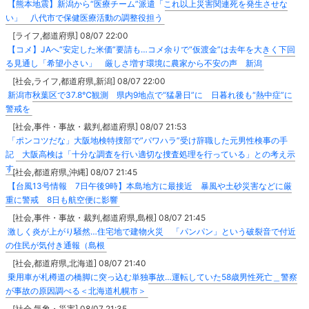
【熊本地震】新潟から“医療チーム”派遣「これ以上災害関連死を発生させな
い」 八代市で保健医療活動の調整役担う
[ライフ,都道府県] 08/07 22:00
【コメ】JAへ“安定した米価”要請も…コメ余りで“仮渡金”は去年を大きく下回
る見通し「希望小さい」 厳しさ増す環境に農家から不安の声 新潟
[社会,ライフ,都道府県,新潟] 08/07 22:00
新潟市秋葉区で37.8℃観測 県内9地点で“猛暑日”に 日暮れ後も“熱中症”に
警戒を
[社会,事件・事故・裁判,都道府県] 08/07 21:53
「ポンコツだな」大阪地検特捜部で”パワハラ”受け辞職した元男性検事の手
記 大阪高検は「十分な調査を行い適切な捜査処理を行っている」との考え示
す
[社会,都道府県,沖縄] 08/07 21:45
【台風13号情報 7日午後9時】本島地方に最接近 暴風や土砂災害などに厳
重に警戒 8日も航空便に影響
[社会,事件・事故・裁判,都道府県,島根] 08/07 21:45
激しく炎が上がり騒然…住宅地で建物火災 「パンパン」という破裂音で付近
の住民が気付き通報（島根
[社会,都道府県,北海道] 08/07 21:40
乗用車が札樽道の橋脚に突っ込む単独事故…運転していた58歳男性死亡＿警察
が事故の原因調べる＜北海道札幌市＞
[社会,気象・災害] 08/07 21:35