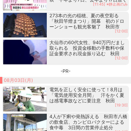
[11:45] ※静止画のみ
273本の光の稲穂、夏の夜空彩る
「秋田竿燈まつり」開幕 初のドロ
ーンショーも観光客魅了 秋田市
[12:00]
大仙市の60代女性、940万円だまし
取られる 投資金移動の手数料や保
証金要求され現金振り込む 秋田
[12:00]
-PR-
08月03日(月)
電気を正しく安全に使って！8月は
「電気使用安全月間」 汗をかく夏
は感電事故などに要注意 秋田
[19:30]
4人が下痢や発熱訴える 秋田市八橋
の飲食店、カンピロバクターによる
食中毒 3日間の営業停止処分