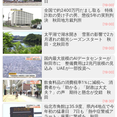
日
[19:00]
全国で約2400万円だまし取る 特殊
詐欺の受け子の男、懲役5年の実刑判
決 秋田地方裁判所
[19:00]
太平湖で湖水開き 雪害の影響で2カ
月遅れの観光シーズンスタート 秋
田・北秋田市
[19:00]
国内最大規模のAIデータセンターが
秋田市に 整備費用は2兆円規模の見
込み UAEが一部投資へ
[19:00]
飲食料品の消費税率1％に減税へ 消
費者から「助かる」「財政は大丈
夫？」の声 期待と懸念が交錯 秋
田
[18:30]
仙北市角館は35.9度、県内4地点で今
年初の猛暑日 7日も「熱中症警戒ア
ラート」厳重に警戒を 秋田