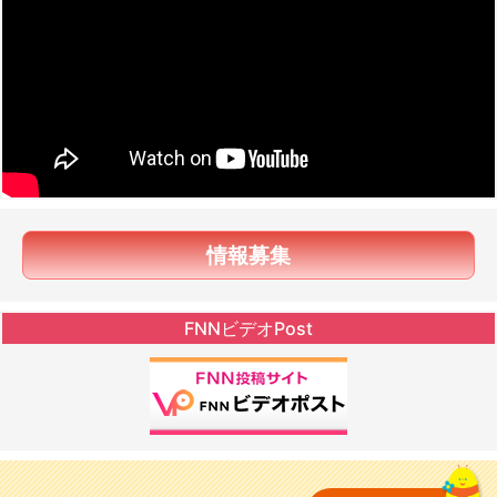
情報募集
FNNビデオPost