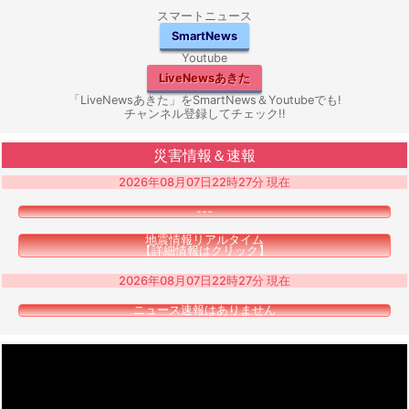
スマートニュース
SmartNews
Youtube
LiveNewsあきた
「LiveNewsあきた」をSmartNews＆Youtubeでも!
チャンネル登録してチェック!!
災害情報＆速報
2026年08月07日22時27分 現在
---
地震情報リアルタイム
【詳細情報はクリック】
2026年08月07日22時27分 現在
ニュース速報はありません