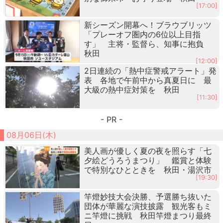
[17:00]
新シーズン開幕へ！ブラウブリッツ
「プレーオフ圏内の6位以上目指
す」 主将・監督ら、知事に抱負
秋田
[12:00]
2日連続の「熱中症警戒アラート」発
表 各地で午前中から真夏日に 最
大級の熱中症対策を 秋田
[11:30]
- PR -
08月06日(木)
美人画が優しく夏の夜を照らす「七
夕絵どうろうまつり」 鑑賞と体験
で特別なひとときを 秋田・湯沢市
[19:30]
竿燈妙技大会決勝、予選勝ち抜いた
団体が華麗な演技披露 観光客もミ
ニ竿燈に挑戦 秋田竿燈まつり最終