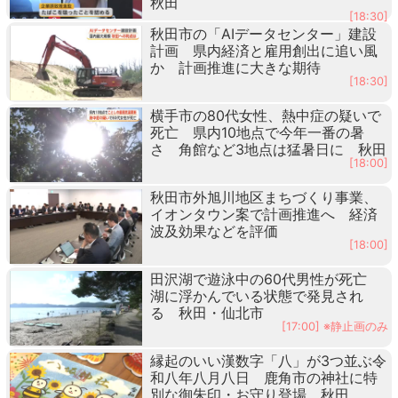
秋田
[18:30]
秋田市の「AIデータセンター」建設
計画 県内経済と雇用創出に追い風
か 計画推進に大きな期待
[18:30]
横手市の80代女性、熱中症の疑いで
死亡 県内10地点で今年一番の暑
さ 角館など3地点は猛暑日に 秋田
[18:00]
秋田市外旭川地区まちづくり事業、
イオンタウン案で計画推進へ 経済
波及効果などを評価
[18:00]
田沢湖で遊泳中の60代男性が死亡
湖に浮かんでいる状態で発見され
る 秋田・仙北市
[17:00] ※静止画のみ
縁起のいい漢数字「八」が3つ並ぶ令
和八年八月八日 鹿角市の神社に特
別な御朱印・お守り登場 秋田