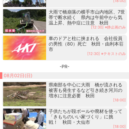
[18:00]
大雨で橋崩落の横手市山内地区、7世
帯で断水続く 県内は午前中から気
温上昇、熱中症に注意 秋田
[12:30] ※静止画のみ
車のドアと柱に挟まれる 会社役員
の男性（80）死亡 秋田・由利本荘
市
[12:30] ※テキストのみ
-PR-
08月02日(日)
県南部を中心に大雨 橋が流される
被害も発生するなど引き続き河川の
増水に注意必要 秋田
[18:00]
子供たちが段ボールや廃材を使って
「きもちのいい家づくり」に挑
戦！ 秋田・大仙市
[18:00]