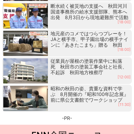
断水続く被災地の支援へ 秋田河川
国道事務所の給水支援部隊、熊本へ
出発 8月3日から現地避難所で活動
[18:00]
地元産のコメではつらつプレーを！
JAと横手市、甲子園出場の横手ナイ
ンに「あきたこまち」贈る 秋田
[18:00]
従業員が屋根の塗装作業中に転落
死 秋田市の塗装工事会社と社長、
不起訴 秋田地方検察庁
[12:00]
昭和の秋田の姿、貴重な資料で学
ぶ 8月開催の『昭和100年記念展』
前に県公文書館でワークショップ
[11:30]
-PR-