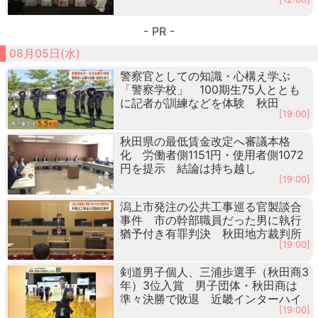
- PR -
08月05日(水)
警察官としての知識・心構え学ぶ
「警察学校」 100期生75人ととも
に記者が訓練などを体験 秋田
[19:00]
秋田県の最低賃金改定へ審議本格
化 労働者側1151円・使用者側1072
円を提示 結論は持ち越し
[19:00]
潟上市発注の公共工事巡る官製談合
事件 市の幹部職員だった男に執行
猶予付き有罪判決 秋田地方裁判所
[19:00]
剣道男子個人、三浦歩選手（秋田商3
年）3位入賞 男子団体・秋田商は
準々決勝で敗退 近畿インターハイ
[19:00]