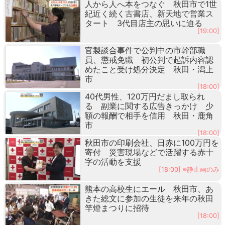
人から人へ本をつなぐ 秋田市で1世
紀近く続く古書店、新天地で営業ス
タート 3代目店主の思いに迫る
[19:00]
官製談合事件で公判中の市幹部職
員、懲戒免職 初公判で起訴内容認
めたこと受け処分決定 秋田・潟上
市
[18:00]
40代男性、120万円だまし取られ
る 副業に関する広告きっかけ 少
額の報酬で相手を信用 秋田・鹿角
市
[18:00]
秋田市の印刷会社、日赤に100万円を
寄付 災害現場などで活躍する赤十
字の活動を支援
[18:00] ※静止画のみ
熊本の高校生にエール 秋田市、あ
きた総文に参加の生徒を来年の秋田
竿燈まつりに招待
[18:00]