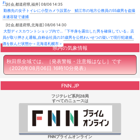
れ
[社会,都道府県,福井] 08/06 14:35
勤務先の女子トイレに小型カメラ設置か 鯖江市の地方公務員の55歳男を盗撮
未遂容疑で逮捕
[社会,都道府県,北海道] 08/06 14:30
大型ディスカウントショップ内で…「下半身を露出した男を確保している」店
員が取り押さえ通報_自称会社員の31歳男を公然わいせつの疑いで現行犯逮捕_
酒を飲んだ状態か＜北海道札幌市＞
県内の気象情報
秋田県全域では、［発表警報・注意報はなし］です
（2026年08月06日 16時10分発表）
FNN.JP
フジテレビ系列28局
すべてのニュースは
FNNプライムオンライン