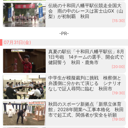
伝統の十和田八幡平駅伝競走全国大
会 雨の中のレースは富士山GX（山
梨）が初制覇 秋田
[15:30]
-PR-
07月31日(金)
真夏の駅伝「十和田八幡平駅伝」8月
1日号砲 14チームの選手、開会式で
健闘誓う 秋田・鹿角市
[20:00]
中学生が模擬裁判に挑戦 検察側と
弁護側に分かれて演じる シナリオ
なしで証人尋問に臨む 秋田市
[19:30]
秋田のスポーツ新拠点「新県立体育
館」2028年開業へ工事本格化 秋田
市で起工式、関係者が安全を祈願
[19:00]