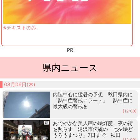
※テキストのみ
-PR-
県内ニュース
08月06日(木)
内陸中心に猛暑の予想 秋田県内に
「熱中症警戒アラート」 熱中症に
最大級の警戒を
[12:00]
あでやかな美人画の絵灯籠、夜の街
を照らす 湯沢市伝統の「七夕絵ど
うろうまつり」7日まで 秋田
[12:00]