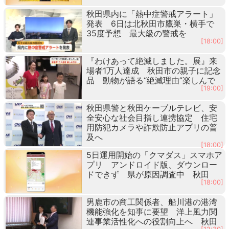
秋田県内に「熱中症警戒アラート」
発表 6日は北秋田市鷹巣・横手で
35度予想 最大級の警戒を
[18:00]
『わけあって絶滅しました。展』来
場者1万人達成 秋田市の親子に記念
品 動物が語る“絶滅理由”楽しんで
[19:00]
秋田県警と秋田ケーブルテレビ、安
全安心な社会目指し連携協定 住宅
用防犯カメラや詐欺防止アプリの普
及へ
[18:00]
5日運用開始の「クマダス」スマホア
プリ アンドロイド版、ダウンロー
ドできず 県が原因調査中 秋田
[18:00]
男鹿市の商工関係者、船川港の港湾
機能強化を知事に要望 洋上風力関
連事業活性化への役割向上へ 秋田