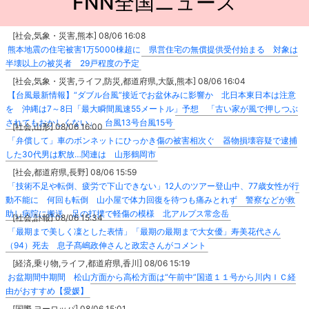
FNN全国ニュース
[社会,気象・災害,熊本] 08/06 16:08
熊本地震の住宅被害1万5000棟超に 県営住宅の無償提供受付始まる 対象は
半壊以上の被災者 29戸程度の予定
[社会,気象・災害,ライフ,防災,都道府県,大阪,熊本] 08/06 16:04
【台風最新情報】“ダブル台風”接近でお盆休みに影響か 北日本東日本は注意
を 沖縄は7～8日「最大瞬間風速55メートル」予想 「古い家が風で押しつぶ
されてもおかしくない」 台風13号台風15号
[社会,山形] 08/06 16:00
「弁償して」車のボンネットにひっかき傷の被害相次ぐ 器物損壊容疑で逮捕
した30代男は釈放…関連は 山形鶴岡市
[社会,都道府県,長野] 08/06 15:59
「技術不足や転倒、疲労で下山できない」12人のツアー登山中、77歳女性が行
動不能に 何回も転倒 山小屋で体力回復を待つも痛みとれず 警察などが救
助し病院に搬送 足の打撲で軽傷の模様 北アルプス常念岳
[社会,訃報] 08/06 15:34
「最期まで美しく凜とした表情」「最期の最期まで大女優」寿美花代さん
（94）死去 息子髙嶋政伸さんと政宏さんがコメント
[経済,乗り物,ライフ,都道府県,香川] 08/06 15:19
お盆期間中期間 松山方面から高松方面は“午前中”国道１１号から川内ＩＣ経
由がおすすめ【愛媛】
[国際,ヨーロッパ] 08/06 15:01