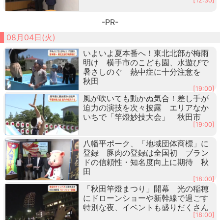
[12:30]
-PR-
08月04日(火)
いよいよ夏本番へ！東北北部が梅雨
明け 横手市のこども園、水遊びで
暑さしのぐ 熱中症に十分注意を
秋田
[19:00]
風が吹いても動かぬ気合！差し手が
迫力の演技を次々披露 エリアなか
いちで「竿燈妙技大会」 秋田市
[19:00]
八幡平ポーク、「地域団体商標」に
登録 豚肉の登録は全国初 ブラン
ドの信頼性・知名度向上に期待 秋
田
[18:00]
「秋田竿燈まつり」開幕 光の稲穂
にドローンショーや新幹線で過ごす
特別な夜、イベントも盛りだくさん
[18:00]