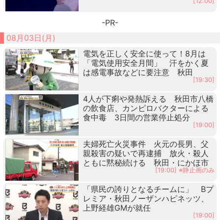
[12:00]
-PR-
08月03日(月)
電気を正しく安全に使って！8月は
「電気使用安全月間」 汗をかく夏
は感電事故などに要注意 秋田
[19:30]
4人が下痢や発熱訴える 秋田市八橋
の飲食店、カンピロバクターによる
食中毒 3日間の営業停止処分
[19:00]
夫婦死亡火災事件 火元の長男、父
親殺害の疑いで再逮捕 放火・殺人
ともに黙秘続ける 秋田・にかほ市
[19:00] ※静止画のみ
「県民の誇りとなるチームに」 Bプ
レミア・秋田ノーザンハピネッツ、
上野経雄GMが就任
[19:00]