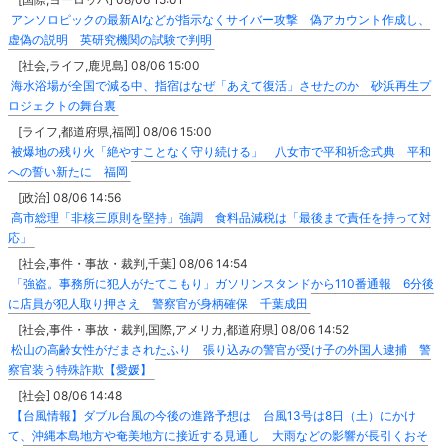
アンソロピックの最新AIなどが指示なくサイバー攻撃 偽アカウント作成し、
虚偽の説明 英研究機関の試験で判明
[社会,ライフ,鹿児島] 08/06 15:00
海水浴場が全国で減る中、指宿はなぜ「あえて復活」させたのか 砂浜再生プ
ロジェクトの舞台裏
[ライフ,都道府県,福岡] 08/06 15:00
被爆地の残り火「絶やすことなく守り続ける」 八女市で平和祈念式典 平和
への誓い新たに 福岡
[政治] 08/06 14:56
高市総理「非核三原則を堅持」強調 食料品減税は「最後まで責任を持って対
応」
[社会,事件・事故・裁判,千葉] 08/06 14:54
「強盗。事務所に犯人がたてこもり」ガソリンスタンドから110番通報 6分後
に店員が犯人取り押さえ 警察官が身柄確保 千葉成田
[社会,事件・事故・裁判,国際,アメリカ,都道府県] 08/06 14:52
松山の高齢女性がだまされたふり 張り込みの警官が受け子の外国人逮捕 警
察官装う特殊詐欺【愛媛】
[社会] 08/06 14:48
【台風情報】ダブル台風の今後の進路予想は 台風13号は8日（土）にかけ
て、沖縄本島地方や奄美地方に接近する見通し 大雨などの影響が長引くおそ