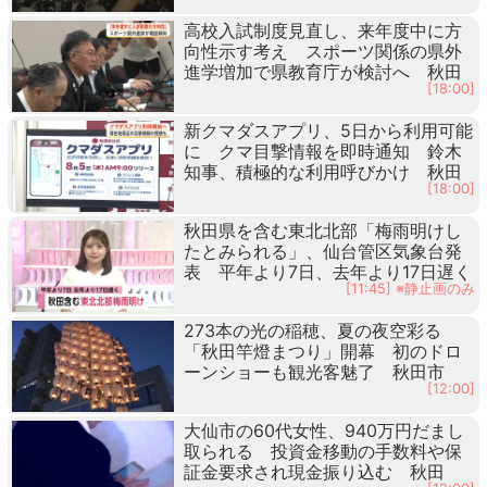
高校入試制度見直し、来年度中に方
向性示す考え スポーツ関係の県外
進学増加で県教育庁が検討へ 秋田
[18:00]
新クマダスアプリ、5日から利用可能
に クマ目撃情報を即時通知 鈴木
知事、積極的な利用呼びかけ 秋田
[18:00]
秋田県を含む東北北部「梅雨明けし
たとみられる」、仙台管区気象台発
表 平年より7日、去年より17日遅く
[11:45] ※静止画のみ
273本の光の稲穂、夏の夜空彩る
「秋田竿燈まつり」開幕 初のドロ
ーンショーも観光客魅了 秋田市
[12:00]
大仙市の60代女性、940万円だまし
取られる 投資金移動の手数料や保
証金要求され現金振り込む 秋田