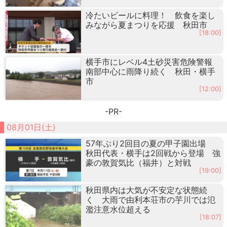
冷たいビールに料理！ 飲食を楽し
みながら夏まつりを応援 秋田市
[18:00]
横手市にレベル4土砂災害危険警報
南部中心に雨降り続く 秋田・横手
市
[12:00]
-PR-
08月01日(土)
57年ぶり2回目の夏の甲子園出場
秋田代表・横手は2回戦から登場 強
豪の敦賀気比（福井）と対戦
[19:00]
秋田県内は大気が不安定な状態続
く 大雨で由利本荘市の芋川では氾
濫注意水位超える
[18:07]