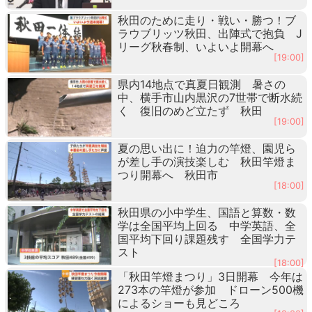
秋田のために走り・戦い・勝つ！ブ
ラウブリッツ秋田、出陣式で抱負 J
リーグ秋春制、いよいよ開幕へ
[19:00]
県内14地点で真夏日観測 暑さの
中、横手市山内黒沢の7世帯で断水続
く 復旧のめど立たず 秋田
[19:00]
夏の思い出に！迫力の竿燈、園児ら
が差し手の演技楽しむ 秋田竿燈ま
つり開幕へ 秋田市
[18:00]
秋田県の小中学生、国語と算数・数
学は全国平均上回る 中学英語、全
国平均下回り課題残す 全国学力テ
スト
[18:00]
「秋田竿燈まつり」3日開幕 今年は
273本の竿燈が参加 ドローン500機
によるショーも見どころ