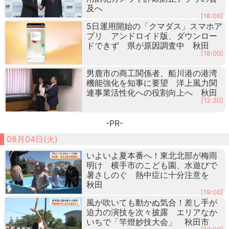
及へ
[18:00]
5日運用開始の「クマダス」スマホア
プリ アンドロイド版、ダウンロー
ドできず 県が原因調査中 秋田
[18:00]
男鹿市の商工関係者、船川港の港湾
機能強化を知事に要望 洋上風力関
連事業活性化への役割向上へ 秋田
[12:30]
-PR-
08月04日(火)
いよいよ夏本番へ！東北北部が梅雨
明け 横手市のこども園、水遊びで
暑さしのぐ 熱中症に十分注意を
秋田
[19:00]
風が吹いても動かぬ気合！差し手が
迫力の演技を次々披露 エリアなか
いちで「竿燈妙技大会」 秋田市