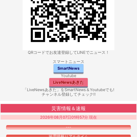
QRコードでお友達登録してLINEでニュース！
スマートニュース
SmartNews
Youtube
LiveNewsあきた
「LiveNewsあきた」をSmartNews＆Youtubeでも!
チャンネル登録してチェック!!
災害情報＆速報
2026年08月07日01時57分 現在
---
地震情報リアルタイム