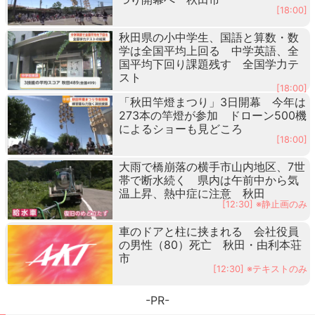
[18:00]
秋田県の小中学生、国語と算数・数
学は全国平均上回る 中学英語、全
国平均下回り課題残す 全国学力テ
スト
[18:00]
「秋田竿燈まつり」3日開幕 今年は
273本の竿燈が参加 ドローン500機
によるショーも見どころ
[18:00]
大雨で橋崩落の横手市山内地区、7世
帯で断水続く 県内は午前中から気
温上昇、熱中症に注意 秋田
[12:30] ※静止画のみ
車のドアと柱に挟まれる 会社役員
の男性（80）死亡 秋田・由利本荘
市
[12:30] ※テキストのみ
-PR-