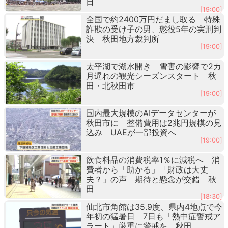
日
[19:00]
全国で約2400万円だまし取る 特殊
詐欺の受け子の男、懲役5年の実刑判
決 秋田地方裁判所
[19:00]
太平湖で湖水開き 雪害の影響で2カ
月遅れの観光シーズンスタート 秋
田・北秋田市
[19:00]
国内最大規模のAIデータセンターが
秋田市に 整備費用は2兆円規模の見
込み UAEが一部投資へ
[19:00]
飲食料品の消費税率1％に減税へ 消
費者から「助かる」「財政は大丈
夫？」の声 期待と懸念が交錯 秋
田
[18:30]
仙北市角館は35.9度、県内4地点で今
年初の猛暑日 7日も「熱中症警戒ア
ラート」厳重に警戒を 秋田