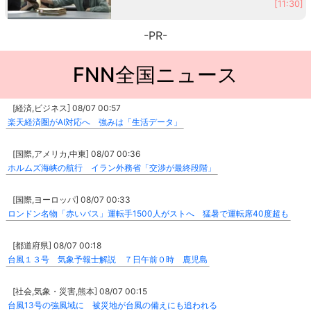
[11:30]
-PR-
FNN全国ニュース
[経済,ビジネス] 08/07 00:57
楽天経済圏がAI対応へ 強みは「生活データ」
[国際,アメリカ,中東] 08/07 00:36
ホルムズ海峡の航行 イラン外務省「交渉が最終段階」
[国際,ヨーロッパ] 08/07 00:33
ロンドン名物「赤いバス」運転手1500人がストへ 猛暑で運転席40度超も
[都道府県] 08/07 00:18
台風１３号 気象予報士解説 ７日午前０時 鹿児島
[社会,気象・災害,熊本] 08/07 00:15
台風13号の強風域に 被災地が台風の備えにも追われる