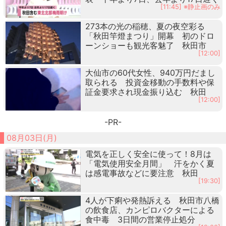
[11:45] ※静止画のみ
273本の光の稲穂、夏の夜空彩る
「秋田竿燈まつり」開幕 初のドロ
ーンショーも観光客魅了 秋田市
[12:00]
大仙市の60代女性、940万円だまし
取られる 投資金移動の手数料や保
証金要求され現金振り込む 秋田
[12:00]
-PR-
08月03日(月)
電気を正しく安全に使って！8月は
「電気使用安全月間」 汗をかく夏
は感電事故などに要注意 秋田
[19:30]
4人が下痢や発熱訴える 秋田市八橋
の飲食店、カンピロバクターによる
食中毒 3日間の営業停止処分