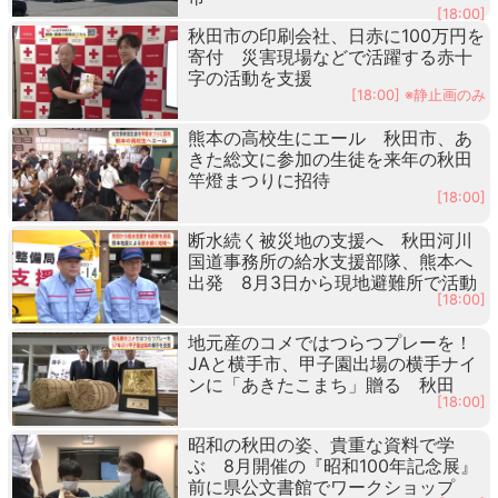
[18:00]
秋田市の印刷会社、日赤に100万円を
寄付 災害現場などで活躍する赤十
字の活動を支援
[18:00] ※静止画のみ
熊本の高校生にエール 秋田市、あ
きた総文に参加の生徒を来年の秋田
竿燈まつりに招待
[18:00]
断水続く被災地の支援へ 秋田河川
国道事務所の給水支援部隊、熊本へ
出発 8月3日から現地避難所で活動
[18:00]
地元産のコメではつらつプレーを！
JAと横手市、甲子園出場の横手ナイ
ンに「あきたこまち」贈る 秋田
[18:00]
昭和の秋田の姿、貴重な資料で学
ぶ 8月開催の『昭和100年記念展』
前に県公文書館でワークショップ