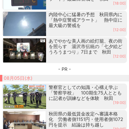
[18:00]
内陸中心に猛暑の予想 秋田県内に
「熱中症警戒アラート」 熱中症に
最大級の警戒を
[12:00]
あでやかな美人画の絵灯籠、夜の街
を照らす 湯沢市伝統の「七夕絵ど
うろうまつり」7日まで 秋田
[12:00]
- PR -
08月05日(水)
警察官としての知識・心構え学ぶ
「警察学校」 100期生75人ととも
に記者が訓練などを体験 秋田
[19:00]
秋田県の最低賃金改定へ審議本格
化 労働者側1151円・使用者側1072
円を提示 結論は持ち越し