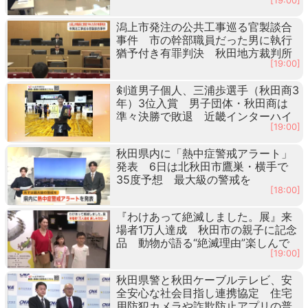
[19:00]
潟上市発注の公共工事巡る官製談合
事件 市の幹部職員だった男に執行
猶予付き有罪判決 秋田地方裁判所
[19:00]
剣道男子個人、三浦歩選手（秋田商3
年）3位入賞 男子団体・秋田商は
準々決勝で敗退 近畿インターハイ
[19:00]
秋田県内に「熱中症警戒アラート」
発表 6日は北秋田市鷹巣・横手で
35度予想 最大級の警戒を
[18:00]
『わけあって絶滅しました。展』来
場者1万人達成 秋田市の親子に記念
品 動物が語る“絶滅理由”楽しんで
[19:00]
秋田県警と秋田ケーブルテレビ、安
全安心な社会目指し連携協定 住宅
用防犯カメラや詐欺防止アプリの普