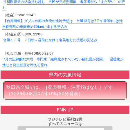
世耕氏復党の結論持ち越し 自民が党紀委開催 出席者から「まだ早い」の声
も
[社会] 08/06 22:40
【台風情報】ダブル台風の今後の進路予想は 台風13号は7日午前9時には沖
永良部島の東南東約50kmに達する見込み
[都道府県] 08/06 22:08
台風１３号 ７日朝～昼前にかけて奄美地方に接近の見込み
[社会,気象・災害] 08/06 22:07
7月の記録的な大雨 専門家「組織化されていない積乱雲が要因」 温暖化が
進むと発生頻度が増える恐れ
県内の気象情報
秋田県全域では、［発表警報・注意報はなし］です
（2026年08月07日 01時50分発表）
FNN.JP
フジテレビ系列28局
すべてのニュースは