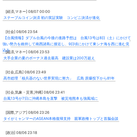
[経済,マネー] 08/07 00:00
ステーブルコイン決済 初の実証実験 コンビニ決済が進化
[社会] 08/06 23:54
【台風情報】ダブル台風の今後の進路予想は 台風13号は8日（土）にかけて
強い勢力を維持して南西諸島に接近し、9日頃にかけて東シナ海を西に進む見
込み
[経済,マネー] 08/06 23:53
大手企業の夏のボーナス過去最高 建設業は200万超え
[社会,広島] 08/06 23:49
高市総理「核兵器のない世界実現に努力」 広島 原爆投下から81年
[社会,気象・災害,沖縄] 08/06 23:41
台風13号が7日に沖縄本島を直撃 被災地熊本も強風域に
[国際,アジア] 08/06 23:26
タイがミャンマーのASEAN本格復帰支持 親軍政権トップと首脳会談
[政治] 08/06 23:18