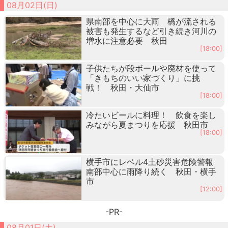
08月02日(日)
県南部を中心に大雨 橋が流される
被害も発生するなど引き続き河川の
増水に注意必要 秋田
[18:00]
子供たちが段ボールや廃材を使って
「きもちのいい家づくり」に挑
戦！ 秋田・大仙市
[18:00]
冷たいビールに料理！ 飲食を楽し
みながら夏まつりを応援 秋田市
[18:00]
横手市にレベル4土砂災害危険警報
南部中心に雨降り続く 秋田・横手
市
[12:00]
-PR-
08月01日(土)