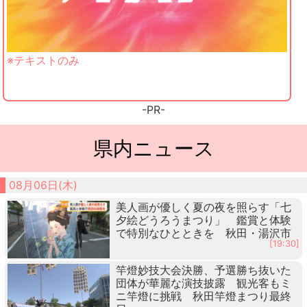
※テキストのみ
-PR-
県内ニュース
08月06日(木)
美人画が優しく夏の夜を照らす「七
夕絵どうろうまつり」 鑑賞と体験
で特別なひとときを 秋田・湯沢市
[19:30]
竿燈妙技大会決勝、予選勝ち抜いた
団体が華麗な演技披露 観光客もミ
ニ竿燈に挑戦 秋田竿燈まつり最終