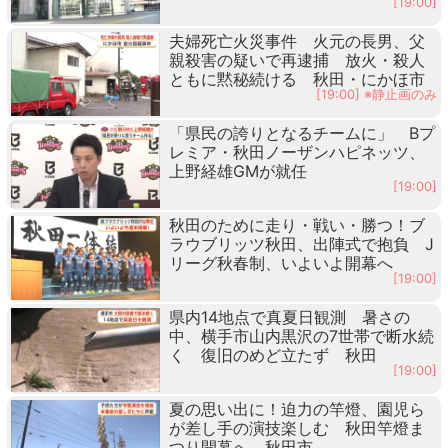
[19:00]
夫婦死亡火災事件 火元の長男、父
親殺害の疑いで再逮捕 放火・殺人
ともに黙秘続ける 秋田・にかほ市
[19:00] ※静止画のみ
「県民の誇りとなるチームに」 Bプ
レミア・秋田ノーザンハピネッツ、
上野経雄GMが就任
[19:00]
秋田のために走り・戦い・勝つ！ブ
ラウブリッツ秋田、出陣式で抱負 J
リーグ秋春制、いよいよ開幕へ
[19:00]
県内14地点で真夏日観測 暑さの
中、横手市山内黒沢の7世帯で断水続
く 復旧のめど立たず 秋田
[19:00]
夏の思い出に！迫力の竿燈、園児ら
が差し手の演技楽しむ 秋田竿燈ま
つり開幕へ 秋田市