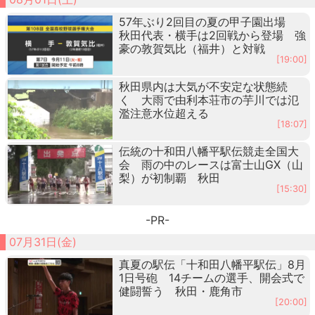
57年ぶり2回目の夏の甲子園出場
秋田代表・横手は2回戦から登場 強
豪の敦賀気比（福井）と対戦
[19:00]
秋田県内は大気が不安定な状態続
く 大雨で由利本荘市の芋川では氾
濫注意水位超える
[18:07]
伝統の十和田八幡平駅伝競走全国大
会 雨の中のレースは富士山GX（山
梨）が初制覇 秋田
[15:30]
-PR-
07月31日(金)
真夏の駅伝「十和田八幡平駅伝」8月
1日号砲 14チームの選手、開会式で
健闘誓う 秋田・鹿角市
[20:00]