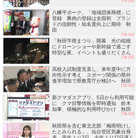
[19:00]
八幡平ポーク、「地域団体商標」に
登録 豚肉の登録は全国初 ブラン
ドの信頼性・知名度向上に期待 秋
田
[18:00]
「秋田竿燈まつり」開幕 光の稲穂
にドローンショーや新幹線で過ごす
特別な夜、イベントも盛りだくさん
[18:00]
高校入試制度見直し、来年度中に方
向性示す考え スポーツ関係の県外
進学増加で県教育庁が検討へ 秋田
[18:00]
新クマダスアプリ、5日から利用可能
に クマ目撃情報を即時通知 鈴木
知事、積極的な利用呼びかけ 秋田
[18:00]
秋田県を含む東北北部「梅雨明けし
たとみられる」、仙台管区気象台発
表 平年より7日、去年より17日遅く