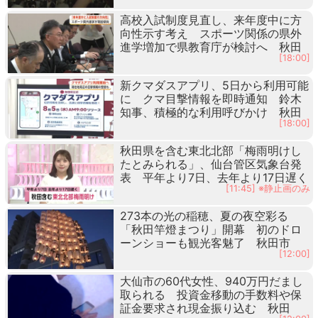
高校入試制度見直し、来年度中に方
向性示す考え スポーツ関係の県外
進学増加で県教育庁が検討へ 秋田
[18:00]
新クマダスアプリ、5日から利用可能
に クマ目撃情報を即時通知 鈴木
知事、積極的な利用呼びかけ 秋田
[18:00]
秋田県を含む東北北部「梅雨明けし
たとみられる」、仙台管区気象台発
表 平年より7日、去年より17日遅く
[11:45] ※静止画のみ
273本の光の稲穂、夏の夜空彩る
「秋田竿燈まつり」開幕 初のドロ
ーンショーも観光客魅了 秋田市
[12:00]
大仙市の60代女性、940万円だまし
取られる 投資金移動の手数料や保
証金要求され現金振り込む 秋田