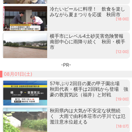
冷たいビールに料理！ 飲食を楽し
みながら夏まつりを応援 秋田市
[18:00]
横手市にレベル4土砂災害危険警報
南部中心に雨降り続く 秋田・横手
市
[12:00]
-PR-
08月01日(土)
57年ぶり2回目の夏の甲子園出場
秋田代表・横手は2回戦から登場 強
豪の敦賀気比（福井）と対戦
[19:00]
秋田県内は大気が不安定な状態続
く 大雨で由利本荘市の芋川では氾
濫注意水位超える
[18:07]