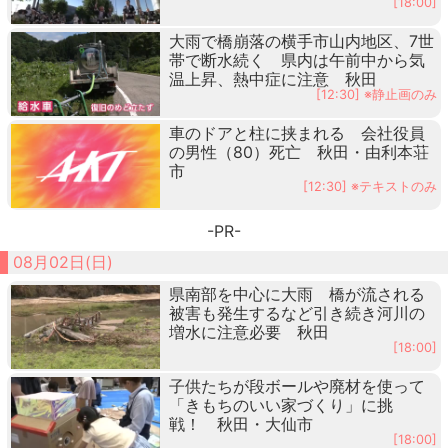
[18:00]
大雨で橋崩落の横手市山内地区、7世
帯で断水続く 県内は午前中から気
温上昇、熱中症に注意 秋田
[12:30] ※静止画のみ
車のドアと柱に挟まれる 会社役員
の男性（80）死亡 秋田・由利本荘
市
[12:30] ※テキストのみ
-PR-
08月02日(日)
県南部を中心に大雨 橋が流される
被害も発生するなど引き続き河川の
増水に注意必要 秋田
[18:00]
子供たちが段ボールや廃材を使って
「きもちのいい家づくり」に挑
戦！ 秋田・大仙市
[18:00]