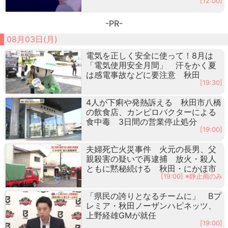
[12:00]
-PR-
08月03日(月)
電気を正しく安全に使って！8月は
「電気使用安全月間」 汗をかく夏
は感電事故などに要注意 秋田
[19:30]
4人が下痢や発熱訴える 秋田市八橋
の飲食店、カンピロバクターによる
食中毒 3日間の営業停止処分
[19:00]
夫婦死亡火災事件 火元の長男、父
親殺害の疑いで再逮捕 放火・殺人
ともに黙秘続ける 秋田・にかほ市
[19:00] ※静止画のみ
「県民の誇りとなるチームに」 Bプ
レミア・秋田ノーザンハピネッツ、
上野経雄GMが就任
[19:00]