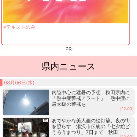
※テキストのみ
-PR-
県内ニュース
08月06日(木)
内陸中心に猛暑の予想 秋田県内に
「熱中症警戒アラート」 熱中症に
最大級の警戒を
[12:00]
あでやかな美人画の絵灯籠、夜の街
を照らす 湯沢市伝統の「七夕絵ど
うろうまつり」7日まで 秋田
[12:00]