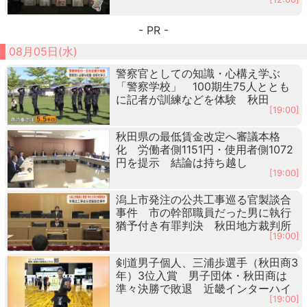
- PR -
08月05日(水)
警察官としての知識・心構え学ぶ
「警察学校」 100期生75人ととも
に記者が訓練などを体験 秋田
[19:00]
秋田県の最低賃金改定へ審議本格
化 労働者側1151円・使用者側1072
円を提示 結論は持ち越し
[19:00]
潟上市発注の公共工事巡る官製談合
事件 市の幹部職員だった男に執行
猶予付き有罪判決 秋田地方裁判所
[19:00]
剣道男子個人、三浦歩選手（秋田商3
年）3位入賞 男子団体・秋田商は
準々決勝で敗退 近畿インターハイ
[19:00]