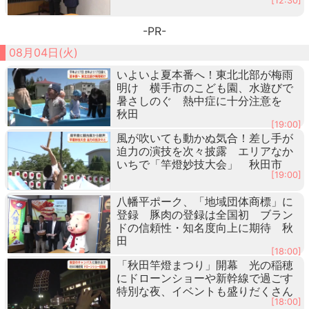
[12:30]
-PR-
08月04日(火)
いよいよ夏本番へ！東北北部が梅雨
明け 横手市のこども園、水遊びで
暑さしのぐ 熱中症に十分注意を
秋田
[19:00]
風が吹いても動かぬ気合！差し手が
迫力の演技を次々披露 エリアなか
いちで「竿燈妙技大会」 秋田市
[19:00]
八幡平ポーク、「地域団体商標」に
登録 豚肉の登録は全国初 ブラン
ドの信頼性・知名度向上に期待 秋
田
[18:00]
「秋田竿燈まつり」開幕 光の稲穂
にドローンショーや新幹線で過ごす
特別な夜、イベントも盛りだくさん
[18:00]