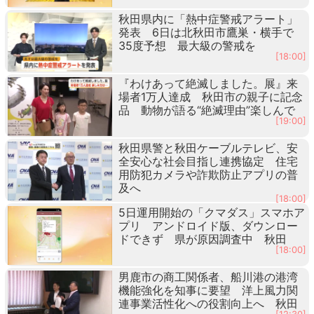
秋田県内に「熱中症警戒アラート」
発表 6日は北秋田市鷹巣・横手で
35度予想 最大級の警戒を
[18:00]
『わけあって絶滅しました。展』来
場者1万人達成 秋田市の親子に記念
品 動物が語る“絶滅理由”楽しんで
[19:00]
秋田県警と秋田ケーブルテレビ、安
全安心な社会目指し連携協定 住宅
用防犯カメラや詐欺防止アプリの普
及へ
[18:00]
5日運用開始の「クマダス」スマホア
プリ アンドロイド版、ダウンロー
ドできず 県が原因調査中 秋田
[18:00]
男鹿市の商工関係者、船川港の港湾
機能強化を知事に要望 洋上風力関
連事業活性化への役割向上へ 秋田