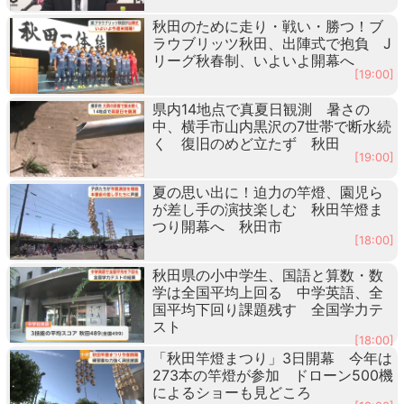
秋田のために走り・戦い・勝つ！ブ
ラウブリッツ秋田、出陣式で抱負 J
リーグ秋春制、いよいよ開幕へ
[19:00]
県内14地点で真夏日観測 暑さの
中、横手市山内黒沢の7世帯で断水続
く 復旧のめど立たず 秋田
[19:00]
夏の思い出に！迫力の竿燈、園児ら
が差し手の演技楽しむ 秋田竿燈ま
つり開幕へ 秋田市
[18:00]
秋田県の小中学生、国語と算数・数
学は全国平均上回る 中学英語、全
国平均下回り課題残す 全国学力テ
スト
[18:00]
「秋田竿燈まつり」3日開幕 今年は
273本の竿燈が参加 ドローン500機
によるショーも見どころ