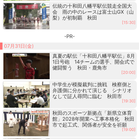
伝統の十和田八幡平駅伝競走全国大
会 雨の中のレースは富士山GX（山
梨）が初制覇 秋田
[15:30]
-PR-
07月31日(金)
真夏の駅伝「十和田八幡平駅伝」8月
1日号砲 14チームの選手、開会式で
健闘誓う 秋田・鹿角市
[20:00]
中学生が模擬裁判に挑戦 検察側と
弁護側に分かれて演じる シナリオ
なしで証人尋問に臨む 秋田市
[19:30]
秋田のスポーツ新拠点「新県立体育
館」2028年開業へ工事本格化 秋田
市で起工式、関係者が安全を祈願
[19:00]