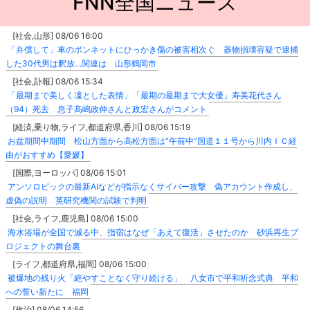
FNN全国ニュース
[社会,山形] 08/06 16:00
「弁償して」車のボンネットにひっかき傷の被害相次ぐ 器物損壊容疑で逮捕
した30代男は釈放…関連は 山形鶴岡市
[社会,訃報] 08/06 15:34
「最期まで美しく凜とした表情」「最期の最期まで大女優」寿美花代さん
（94）死去 息子髙嶋政伸さんと政宏さんがコメント
[経済,乗り物,ライフ,都道府県,香川] 08/06 15:19
お盆期間中期間 松山方面から高松方面は“午前中”国道１１号から川内ＩＣ経
由がおすすめ【愛媛】
[国際,ヨーロッパ] 08/06 15:01
アンソロピックの最新AIなどが指示なくサイバー攻撃 偽アカウント作成し、
虚偽の説明 英研究機関の試験で判明
[社会,ライフ,鹿児島] 08/06 15:00
海水浴場が全国で減る中、指宿はなぜ「あえて復活」させたのか 砂浜再生プ
ロジェクトの舞台裏
[ライフ,都道府県,福岡] 08/06 15:00
被爆地の残り火「絶やすことなく守り続ける」 八女市で平和祈念式典 平和
への誓い新たに 福岡
[政治] 08/06 14:56