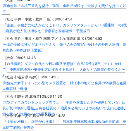
高市総理「非核三原則を堅持」強調 食料品減税は「最後まで責任を持って対
応」
[社会,事件・事故・裁判,千葉] 08/06 14:54
「強盗。事務所に犯人がたてこもり」ガソリンスタンドから110番通報 6分後
に店員が犯人取り押さえ 警察官が身柄確保 千葉成田
[社会,事件・事故・裁判,国際,アメリカ,都道府県] 08/06 14:52
松山の高齢女性がだまされたふり 張り込みの警官が受け子の外国人逮捕 警
察官装う特殊詐欺【愛媛】
[社会] 08/06 14:48
【台風情報】ダブル台風の今後の進路予想は 台風13号は8日（土）にかけ
て、沖縄本島地方や奄美地方に接近する見通し 大雨などの影響が長引くおそ
れ
[社会,都道府県,福井] 08/06 14:35
勤務先の女子トイレに小型カメラ設置か 鯖江市の地方公務員の55歳男を盗撮
未遂容疑で逮捕
[社会,都道府県,北海道] 08/06 14:30
大型ディスカウントショップ内で…「下半身を露出した男を確保している」店
員が取り押さえ通報_自称会社員の31歳男を公然わいせつの疑いで現行犯逮捕_
酒を飲んだ状態か＜北海道札幌市＞
[社会,気象・災害,鹿児島] 08/06 14:28
「土砂が堆積し、鉄筋がむき出し」 熊本地震日本製紙工場救助の最前線 鹿
児島市消防が報告会