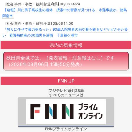
[社会,事件・事故・裁判,都道府県] 08/06 14:24
【速報】川に男子高校生の遺体 捜索中の警察が見つける 水難事故か 徳島
阿南市
[社会,事件・事故・裁判,千葉] 08/06 14:00
「怒りに任せて暴力振るった」90歳入院患者の顔や腹を殴るなどケガさせた疑
い 看護補助者の30歳男を逮捕 千葉袖ケ浦市
県内の気象情報
秋田県全域では、［発表警報・注意報はなし］です
（2026年08月06日 15時50分発表）
FNN.JP
フジテレビ系列28局
すべてのニュースは
FNNプライムオンライン