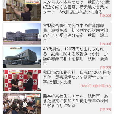
人から人へ本をつなぐ 秋田市で1世
紀近く続く古書店、新天地で営業ス
タート 3代目店主の思いに迫る
[19:00]
官製談合事件で公判中の市幹部職
員、懲戒免職 初公判で起訴内容認
めたこと受け処分決定 秋田・潟上
市
[18:00]
40代男性、120万円だまし取られ
る 副業に関する広告きっかけ 少
額の報酬で相手を信用 秋田・鹿角
市
[18:00]
秋田市の印刷会社、日赤に100万円を
寄付 災害現場などで活躍する赤十
字の活動を支援
[18:00] ※静止画のみ
熊本の高校生にエール 秋田市、あ
きた総文に参加の生徒を来年の秋田
竿燈まつりに招待
[18:00]