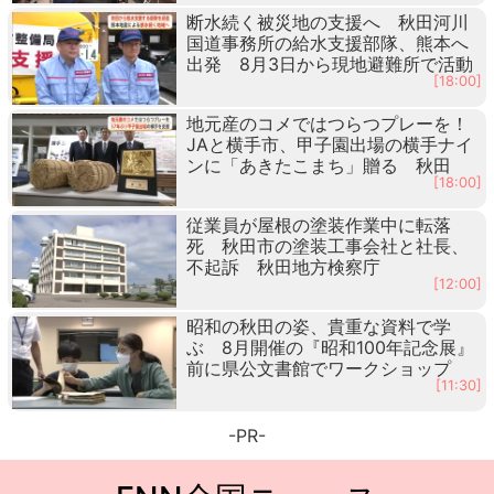
断水続く被災地の支援へ 秋田河川
国道事務所の給水支援部隊、熊本へ
出発 8月3日から現地避難所で活動
[18:00]
地元産のコメではつらつプレーを！
JAと横手市、甲子園出場の横手ナイ
ンに「あきたこまち」贈る 秋田
[18:00]
従業員が屋根の塗装作業中に転落
死 秋田市の塗装工事会社と社長、
不起訴 秋田地方検察庁
[12:00]
昭和の秋田の姿、貴重な資料で学
ぶ 8月開催の『昭和100年記念展』
前に県公文書館でワークショップ
[11:30]
-PR-