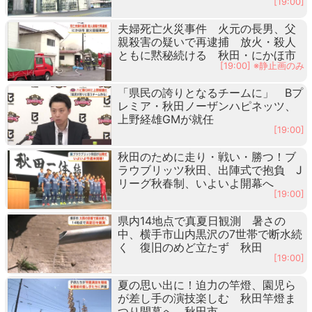
[19:00]
夫婦死亡火災事件 火元の長男、父
親殺害の疑いで再逮捕 放火・殺人
ともに黙秘続ける 秋田・にかほ市
[19:00] ※静止画のみ
「県民の誇りとなるチームに」 Bプ
レミア・秋田ノーザンハピネッツ、
上野経雄GMが就任
[19:00]
秋田のために走り・戦い・勝つ！ブ
ラウブリッツ秋田、出陣式で抱負 J
リーグ秋春制、いよいよ開幕へ
[19:00]
県内14地点で真夏日観測 暑さの
中、横手市山内黒沢の7世帯で断水続
く 復旧のめど立たず 秋田
[19:00]
夏の思い出に！迫力の竿燈、園児ら
が差し手の演技楽しむ 秋田竿燈ま
つり開幕へ 秋田市