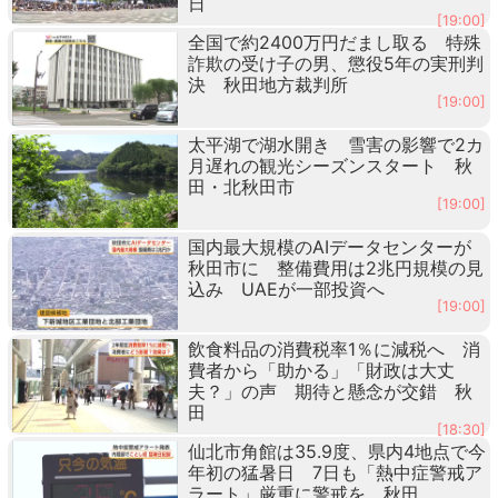
日
[19:00]
全国で約2400万円だまし取る 特殊
詐欺の受け子の男、懲役5年の実刑判
決 秋田地方裁判所
[19:00]
太平湖で湖水開き 雪害の影響で2カ
月遅れの観光シーズンスタート 秋
田・北秋田市
[19:00]
国内最大規模のAIデータセンターが
秋田市に 整備費用は2兆円規模の見
込み UAEが一部投資へ
[19:00]
飲食料品の消費税率1％に減税へ 消
費者から「助かる」「財政は大丈
夫？」の声 期待と懸念が交錯 秋
田
[18:30]
仙北市角館は35.9度、県内4地点で今
年初の猛暑日 7日も「熱中症警戒ア
ラート」厳重に警戒を 秋田