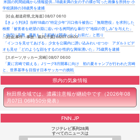
米国の民間組織から情報提供…18歳未満の女の子の裸が写った画像を所持か 小
学校講師の38歳男を逮捕
[社会,都道府県,北海道] 08/07 06:10
【きょう判決】当時18歳の”特定少年”川口侑斗被告に「無期懲役」を求刑した
検察「被害者を絶望の淵に追いやる拷問的な暴行で”地獄の苦しみ”を与えた」
と強烈に非難＿遺族も「主犯格は間違いなくお前だ」と怒り
[社会,事件・事故・裁判,千葉] 08/07 06:00
「インコを見せてあげる」少女を公園内に誘い込みわいせつか アダルトビデ
オも見せ「どのような顔をするのか性的な興味湧いた」75歳男を逮捕
[スポーツ,サッカー,宮崎] 08/07 06:00
「夏に宮崎で鍛える」Jリーグ8月開幕に向け 初の夏キャンプが行われた宮崎
と、世界基準を目指す日本サッカーの挑戦
県内の気象情報
秋田県全域では、濃霧注意報が継続中です
（2026年08
月07日 06時50分発表）
FNN.JP
フジテレビ系列28局
すべてのニュースは