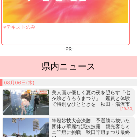
※テキストのみ
-PR-
県内ニュース
08月06日(木)
美人画が優しく夏の夜を照らす「七
夕絵どうろうまつり」 鑑賞と体験
で特別なひとときを 秋田・湯沢市
[19:30]
竿燈妙技大会決勝、予選勝ち抜いた
団体が華麗な演技披露 観光客もミ
ニ竿燈に挑戦 秋田竿燈まつり最終