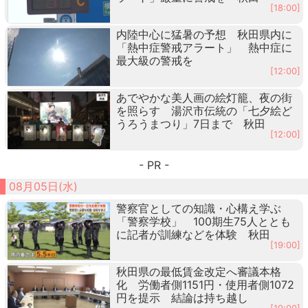
[18:00]
内陸中心に猛暑の予想 秋田県内に
「熱中症警戒アラート」 熱中症に
最大級の警戒を
[12:00]
あでやかな美人画の絵灯籠、夜の街
を照らす 湯沢市伝統の「七夕絵ど
うろうまつり」7日まで 秋田
[12:00]
- PR -
08月05日(水)
警察官としての知識・心構え学ぶ
「警察学校」 100期生75人ととも
に記者が訓練などを体験 秋田
[19:00]
秋田県の最低賃金改定へ審議本格
化 労働者側1151円・使用者側1072
円を提示 結論は持ち越し