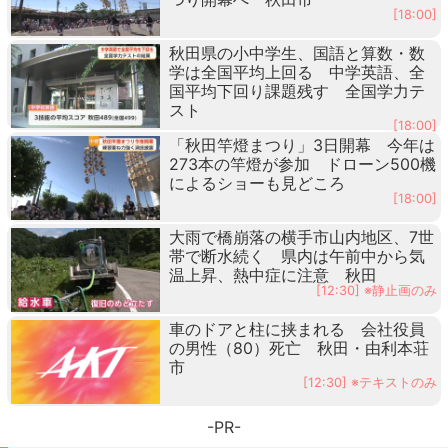
[18:00]
秋田県の小中学生、国語と算数・数
学は全国平均上回る 中学英語、全
国平均下回り課題残す 全国学力テ
スト
[18:00]
「秋田竿燈まつり」3日開幕 今年は
273本の竿燈が参加 ドローン500機
によるショーも見どころ
[18:00]
大雨で橋崩落の横手市山内地区、7世
帯で断水続く 県内は午前中から気
温上昇、熱中症に注意 秋田
[12:30] ※静止画のみ
車のドアと柱に挟まれる 会社役員
の男性（80）死亡 秋田・由利本荘
市
[12:30] ※テキストのみ
-PR-