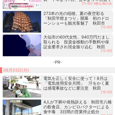
[11:45] ※静止画のみ
273本の光の稲穂、夏の夜空彩る
「秋田竿燈まつり」開幕 初のドロ
ーンショーも観光客魅了 秋田市
[12:00]
大仙市の60代女性、940万円だまし
取られる 投資金移動の手数料や保
証金要求され現金振り込む 秋田
[12:00]
-PR-
08月03日(月)
電気を正しく安全に使って！8月は
「電気使用安全月間」 汗をかく夏
は感電事故などに要注意 秋田
[19:30]
4人が下痢や発熱訴える 秋田市八橋
の飲食店、カンピロバクターによる
食中毒 3日間の営業停止処分