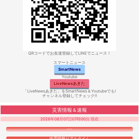
QRコードでお友達登録してLINEでニュース！
スマートニュース
SmartNews
Youtube
LiveNewsあきた
「LiveNewsあきた」をSmartNews＆Youtubeでも!
チャンネル登録してチェック!!
災害情報＆速報
2026年08月07日07時00分 現在
---
地震情報リアルタイム