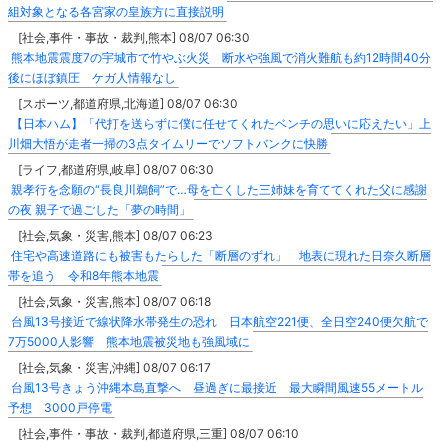
組対象となる各宮家の皇族方に直接説明
[社会,事件・事故・裁判,熊本] 08/07 06:30
熊本地震震度7の宇城市で竹やぶ火災 断水や強風で消火難航も約12時間40分
後にほぼ鎮圧 ケガ人情報なし
[スポーツ,都道府県,北海道] 08/07 06:30
【日本ハム】「代打を送らずに僕に任せてくれたベンチの思いに応えたい」上
川畑大悟が走者一掃の3点タイムリーでソフトバンクに快勝
[ライフ,都道府県,岐阜] 08/07 06:30
親孝行を念願の“長良川鵜飼”で…母を亡くした三姉妹を育ててくれた父に感謝
の夜 親子で過ごした「夢の時間」
[社会,気象・災害,熊本] 08/07 06:23
住宅や高速道路にも被害もたらした「断層のずれ」 地表に現れた日奈久断層
帯を追う 令和8年熊本地震
[社会,気象・災害,熊本] 08/07 06:18
台風13号接近で線状降水帯発生の恐れ 日本航空221便、全日空240便欠航で
7万5000人影響 熊本地震被災地も強風域に
[社会,気象・災害,沖縄] 08/07 06:17
台風13号きょう沖縄本島直撃へ 昼過ぎに最接近 最大瞬間風速55メートル
予想 3000戸停電
[社会,事件・事故・裁判,都道府県,三重] 08/07 06:10