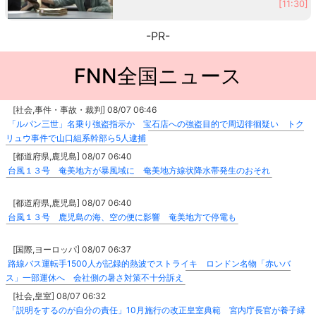
[11:30]
-PR-
FNN全国ニュース
[社会,事件・事故・裁判] 08/07 06:46
「ルパン三世」名乗り強盗指示か 宝石店への強盗目的で周辺徘徊疑い トク
リュウ事件で山口組系幹部ら5人逮捕
[都道府県,鹿児島] 08/07 06:40
台風１３号 奄美地方が暴風域に 奄美地方線状降水帯発生のおそれ
[都道府県,鹿児島] 08/07 06:40
台風１３号 鹿児島の海、空の便に影響 奄美地方で停電も
[国際,ヨーロッパ] 08/07 06:37
路線バス運転手1500人が記録的熱波でストライキ ロンドン名物「赤いバ
ス」一部運休へ 会社側の暑さ対策不十分訴え
[社会,皇室] 08/07 06:32
「説明をするのが自分の責任」10月施行の改正皇室典範 宮内庁長官が養子縁