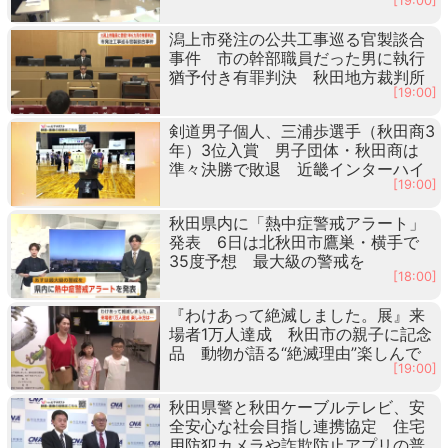
[19:00]
潟上市発注の公共工事巡る官製談合
事件 市の幹部職員だった男に執行
猶予付き有罪判決 秋田地方裁判所
[19:00]
剣道男子個人、三浦歩選手（秋田商3
年）3位入賞 男子団体・秋田商は
準々決勝で敗退 近畿インターハイ
[19:00]
秋田県内に「熱中症警戒アラート」
発表 6日は北秋田市鷹巣・横手で
35度予想 最大級の警戒を
[18:00]
『わけあって絶滅しました。展』来
場者1万人達成 秋田市の親子に記念
品 動物が語る“絶滅理由”楽しんで
[19:00]
秋田県警と秋田ケーブルテレビ、安
全安心な社会目指し連携協定 住宅
用防犯カメラや詐欺防止アプリの普