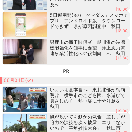
及へ
[18:00]
5日運用開始の「クマダス」スマホア
プリ アンドロイド版、ダウンロー
ドできず 県が原因調査中 秋田
[18:00]
男鹿市の商工関係者、船川港の港湾
機能強化を知事に要望 洋上風力関
連事業活性化への役割向上へ 秋田
[12:30]
-PR-
08月04日(火)
いよいよ夏本番へ！東北北部が梅雨
明け 横手市のこども園、水遊びで
暑さしのぐ 熱中症に十分注意を
秋田
[19:00]
風が吹いても動かぬ気合！差し手が
迫力の演技を次々披露 エリアなか
いちで「竿燈妙技大会」 秋田市