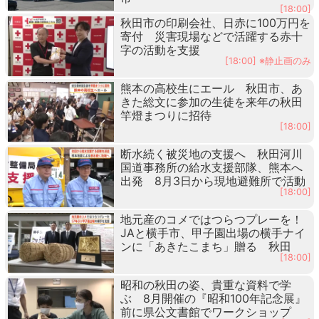
[18:00]
秋田市の印刷会社、日赤に100万円を
寄付 災害現場などで活躍する赤十
字の活動を支援
[18:00] ※静止画のみ
熊本の高校生にエール 秋田市、あ
きた総文に参加の生徒を来年の秋田
竿燈まつりに招待
[18:00]
断水続く被災地の支援へ 秋田河川
国道事務所の給水支援部隊、熊本へ
出発 8月3日から現地避難所で活動
[18:00]
地元産のコメではつらつプレーを！
JAと横手市、甲子園出場の横手ナイ
ンに「あきたこまち」贈る 秋田
[18:00]
昭和の秋田の姿、貴重な資料で学
ぶ 8月開催の『昭和100年記念展』
前に県公文書館でワークショップ