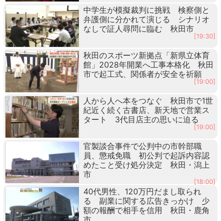
中学生が模擬裁判に挑戦 検察側と
弁護側に分かれて演じる シナリオ
なしで証人尋問に臨む 秋田市
[19:30]
秋田のスポーツ新拠点「新県立体育
館」2028年開業へ工事本格化 秋田
市で起工式、関係者が安全を祈願
[19:00]
人から人へ本をつなぐ 秋田市で1世
紀近く続く古書店、新天地で営業ス
タート 3代目店主の思いに迫る
[19:00]
官製談合事件で公判中の市幹部職
員、懲戒免職 初公判で起訴内容認
めたこと受け処分決定 秋田・潟上
市
[18:00]
40代男性、120万円だまし取られ
る 副業に関する広告きっかけ 少
額の報酬で相手を信用 秋田・鹿角
市