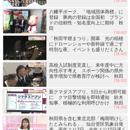
[19:00]
八幡平ポーク、「地域団体商標」に
登録 豚肉の登録は全国初 ブラン
ドの信頼性・知名度向上に期待 秋
田
[18:00]
「秋田竿燈まつり」開幕 光の稲穂
にドローンショーや新幹線で過ごす
特別な夜、イベントも盛りだくさん
[18:00]
高校入試制度見直し、来年度中に方
向性示す考え スポーツ関係の県外
進学増加で県教育庁が検討へ 秋田
[18:00]
新クマダスアプリ、5日から利用可能
に クマ目撃情報を即時通知 鈴木
知事、積極的な利用呼びかけ 秋田
[18:00]
秋田県を含む東北北部「梅雨明けし
たとみられる」、仙台管区気象台発
表 平年より7日、去年より17日遅く