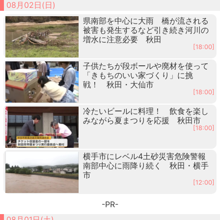
08月02日(日)
県南部を中心に大雨 橋が流される
被害も発生するなど引き続き河川の
増水に注意必要 秋田
[18:00]
子供たちが段ボールや廃材を使って
「きもちのいい家づくり」に挑
戦！ 秋田・大仙市
[18:00]
冷たいビールに料理！ 飲食を楽し
みながら夏まつりを応援 秋田市
[18:00]
横手市にレベル4土砂災害危険警報
南部中心に雨降り続く 秋田・横手
市
[12:00]
-PR-
08月01日(土)