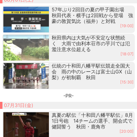
57年ぶり2回目の夏の甲子園出場
秋田代表・横手は2回戦から登場 強
豪の敦賀気比（福井）と対戦
[19:00]
秋田県内は大気が不安定な状態続
く 大雨で由利本荘市の芋川では氾
濫注意水位超える
[18:07]
伝統の十和田八幡平駅伝競走全国大
会 雨の中のレースは富士山GX（山
梨）が初制覇 秋田
[15:30]
-PR-
07月31日(金)
真夏の駅伝「十和田八幡平駅伝」8月
1日号砲 14チームの選手、開会式で
健闘誓う 秋田・鹿角市
[20:00]