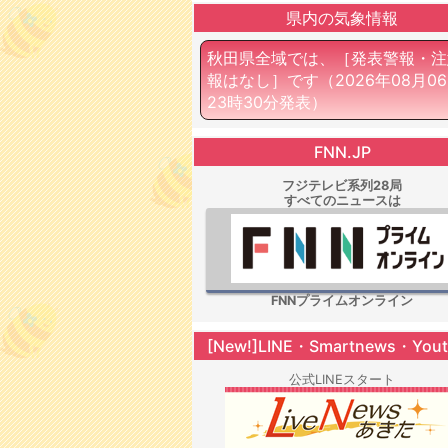
県内の気象情報
秋田県全域では、［発表警報・注
報はなし］です
（2026年08月0
23時30分発表）
FNN.JP
フジテレビ系列28局
すべてのニュースは
FNNプライムオンライン
[New!]LINE・Smartnews・You
公式LINEスタート