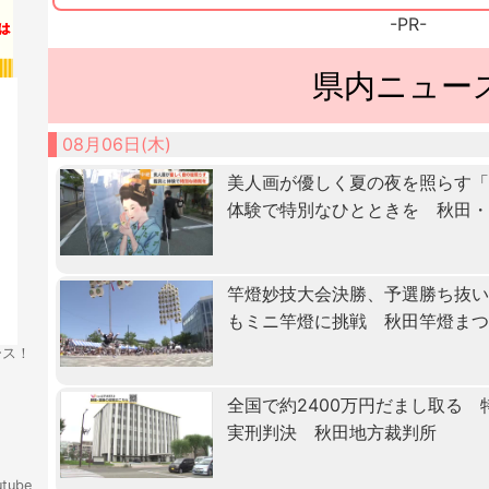
-PR-
県内ニュー
08月06日(木)
美人画が優しく夏の夜を照らす
体験で特別なひとときを 秋田
竿燈妙技大会決勝、予選勝ち抜
もミニ竿燈に挑戦 秋田竿燈ま
ース！
全国で約2400万円だまし取る
実刑判決 秋田地方裁判所
tube