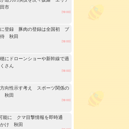
秋田市
[19:00]
」に登録 豚肉の登録は全国初 ブ
期待 秋田
[18:00]
稲穂にドローンショーや新幹線で過
だくさん
[18:00]
に方向性示す考え スポーツ関係の
へ 秋田
[18:00]
可能に クマ目撃情報を即時通
びかけ 秋田