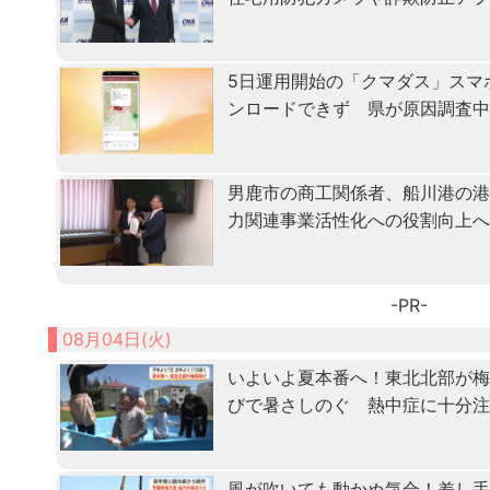
5日運用開始の「クマダス」スマ
ンロードできず 県が原因調査
男鹿市の商工関係者、船川港の
力関連事業活性化への役割向上
-PR-
08月04日(火)
いよいよ夏本番へ！東北北部が
びで暑さしのぐ 熱中症に十分
風が吹いても動かぬ気合！差し