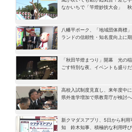
なかいちで「竿燈妙技大会」 
八幡平ポーク、「地域団体商標
ランドの信頼性・知名度向上に
「秋田竿燈まつり」開幕 光の
ごす特別な夜、イベントも盛り
高校入試制度見直し、来年度中
県外進学増加で県教育庁が検討
新クマダスアプリ、5日から利用
知 鈴木知事、積極的な利用呼