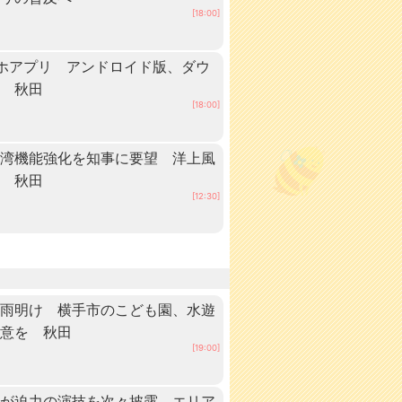
[18:00]
ホアプリ アンドロイド版、ダウ
中 秋田
[18:00]
港湾機能強化を知事に要望 洋上風
へ 秋田
[12:30]
梅雨明け 横手市のこども園、水遊
注意を 秋田
[19:00]
手が迫力の演技を次々披露 エリア