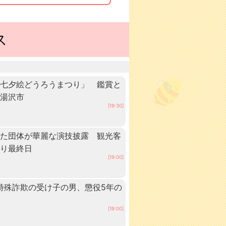
ス
「七夕絵どうろうまつり」 鑑賞と
・湯沢市
[19:30]
いた団体が華麗な演技披露 観光客
つり最終日
[19:00]
 特殊詐欺の受け子の男、懲役5年の
[19:00]