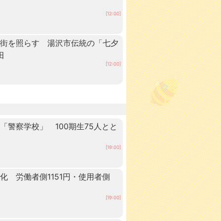
[12:00]
の街を照らす 湯沢市伝統の「七夕
田
[12:00]
警察学校」 100期生75人とと
田
[19:00]
 労働者側1151円・使用者側
[19:00]