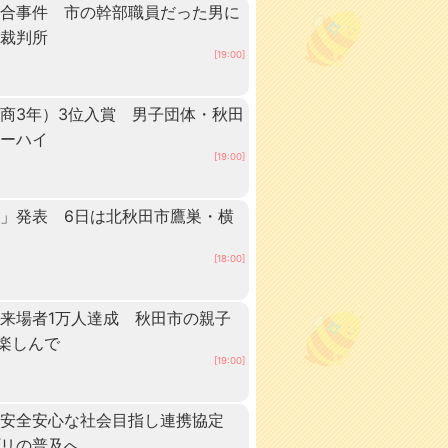
談合事件 市の幹部職員だった男に
方裁判所
[19:00]
商3年）3位入賞 男子団体・秋田
ターハイ
[19:00]
」発表 6日は北秋田市鷹巣・横
[18:00]
来場者1万人達成 秋田市の親子
”楽しんで
[19:00]
、安全安心な社会目指し連携協定
プリの普及へ