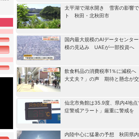
太平湖で湖水開き 雪害の影響で
ト 秋田・北秋田市
国内最大規模のAIデータセンタ
模の見込み UAEが一部投資へ
飲食料品の消費税率1％に減税へ
大丈夫？」の声 期待と懸念が
仙北市角館は35.9度、県内4地
症警戒アラート」厳重に警戒を
内陸中心に猛暑の予想 秋田県