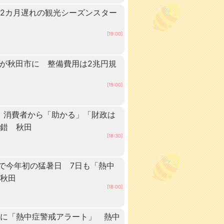
2カ月遅れの観光シーズンスター
[19:00]
ーが秋田市に 整備費用は2兆円規
[19:00]
 消費者から「助かる」「財政は
交錯 秋田
[18:30]
点で今年初の猛暑日 7日も「熱中
 秋田
[18:00]
内に「熱中症警戒アラート」 熱中