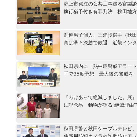
潟上市発注の公共工事巡る官製
執行猶予付き有罪判決 秋田地
剣道男子個人、三浦歩選手（秋田
商は準々決勝で敗退 近畿イン
秋田県内に「熱中症警戒アラート
手で35度予想 最大級の警戒を
『わけあって絶滅しました。展』
に記念品 動物が語る“絶滅理由
秋田県警と秋田ケーブルテレビ
住宅用防犯カメラや詐欺防止ア