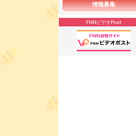
情報募集
FNNビデオPost