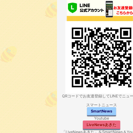
QRコードでお友達登録してLINEでニュ
スマートニュース
SmartNews
Youtube
LiveNewsあきた
「LiveNewsあきた」をSmartNews＆You