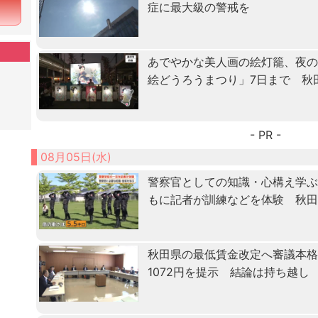
症に最大級の警戒を
あでやかな美人画の絵灯籠、夜
絵どうろうまつり」7日まで 秋
- PR -
08月05日(水)
警察官としての知識・心構え学ぶ「
もに記者が訓練などを体験 秋
秋田県の最低賃金改定へ審議本格化
1072円を提示 結論は持ち越し