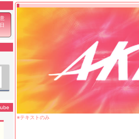
意
6日
tube
※テキストのみ