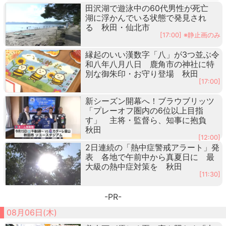
田沢湖で遊泳中の60代男性が死亡
湖に浮かんでいる状態で発見され
る 秋田・仙北市
[17:00] ※静止画のみ
縁起のいい漢数字「八」が3つ並ぶ令
和八年八月八日 鹿角市の神社に特
別な御朱印・お守り登場 秋田
[17:00]
新シーズン開幕へ！ブラウブリッツ
「プレーオフ圏内の6位以上目指
す」 主将・監督ら、知事に抱負
秋田
[12:00]
2日連続の「熱中症警戒アラート」発
表 各地で午前中から真夏日に 最
大級の熱中症対策を 秋田
[11:30]
-PR-
08月06日(木)