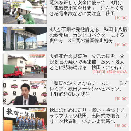
電気を正しく安全に使って！8月は
「電気使用安全月間」 汗をかく夏
は感電事故などに要注意 秋田
[19:30]
4人が下痢や発熱訴える 秋田市八橋
の飲食店、カンピロバクターによる
食中毒 3日間の営業停止処分
[19:00]
夫婦死亡火災事件 火元の長男、父
親殺害の疑いで再逮捕 放火・殺人
ともに黙秘続ける 秋田・にかほ市
[19:00] ※静止画のみ
「県民の誇りとなるチームに」 Bプ
レミア・秋田ノーザンハピネッツ、
上野経雄GMが就任
[19:00]
秋田のために走り・戦い・勝つ！ブ
ラウブリッツ秋田、出陣式で抱負 J
リーグ秋春制、いよいよ開幕へ
[19:00]