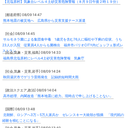
【北塩原村】気象台レベル４土砂災害危険警報（８月９日午後２時１９分）
[都道府県] 08/09 14:47
熊本地震の被災地へ 広島県から災害支援ナース派遣
[社会] 08/09 14:45
サルモネラ菌による集団食中毒 1歳児を含む76人に嘔吐や下痢の症状、うち
23人が入院 従業員4人からも菌検出 福井市パリオCITY内ビュッフェ形式レ
ストラン
[社会,気象・災害,福島] 08/09 14:33
福島県北塩原村にレベル4土砂災害危険警報 気象庁
[社会,気象・災害,岩手] 08/09 14:24
秋田湯沢市でゲリラ雷雨発生 記録的短時間大雨
[政治スクエア,政治] 08/09 14:04
高市総理、内閣改造「熊本地震に総力。現時点で申し上げることない」
[国際] 08/09 13:48
北朝鮮、ロシアへ3万～5万人派兵か ゼレンスキー大統領が指摘 「現代戦の
経験を積むことになる」
[社会,気象・災害,岩手] 08/09 13:40