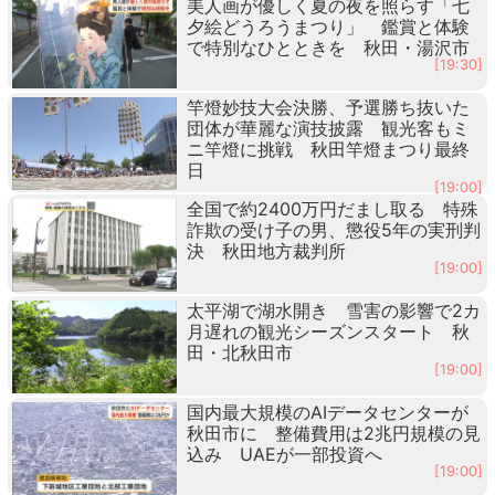
美人画が優しく夏の夜を照らす「七
夕絵どうろうまつり」 鑑賞と体験
で特別なひとときを 秋田・湯沢市
[19:30]
竿燈妙技大会決勝、予選勝ち抜いた
団体が華麗な演技披露 観光客もミ
ニ竿燈に挑戦 秋田竿燈まつり最終
日
[19:00]
全国で約2400万円だまし取る 特殊
詐欺の受け子の男、懲役5年の実刑判
決 秋田地方裁判所
[19:00]
太平湖で湖水開き 雪害の影響で2カ
月遅れの観光シーズンスタート 秋
田・北秋田市
[19:00]
国内最大規模のAIデータセンターが
秋田市に 整備費用は2兆円規模の見
込み UAEが一部投資へ
[19:00]