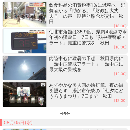
飲食料品の消費税率1％に減税へ 消
費者から「助かる」「財政は大丈
夫？」の声 期待と懸念が交錯 秋
田
[18:30]
仙北市角館は35.9度、県内4地点で今
年初の猛暑日 7日も「熱中症警戒ア
ラート」厳重に警戒を 秋田
[18:00]
内陸中心に猛暑の予想 秋田県内に
「熱中症警戒アラート」 熱中症に
最大級の警戒を
[12:00]
あでやかな美人画の絵灯籠、夜の街
を照らす 湯沢市伝統の「七夕絵ど
うろうまつり」7日まで 秋田
[12:00]
-PR-
08月05日(水)