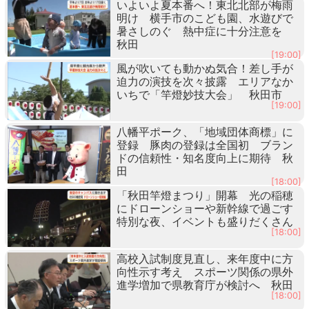
いよいよ夏本番へ！東北北部が梅雨
明け 横手市のこども園、水遊びで
暑さしのぐ 熱中症に十分注意を
秋田
[19:00]
風が吹いても動かぬ気合！差し手が
迫力の演技を次々披露 エリアなか
いちで「竿燈妙技大会」 秋田市
[19:00]
八幡平ポーク、「地域団体商標」に
登録 豚肉の登録は全国初 ブラン
ドの信頼性・知名度向上に期待 秋
田
[18:00]
「秋田竿燈まつり」開幕 光の稲穂
にドローンショーや新幹線で過ごす
特別な夜、イベントも盛りだくさん
[18:00]
高校入試制度見直し、来年度中に方
向性示す考え スポーツ関係の県外
進学増加で県教育庁が検討へ 秋田
[18:00]