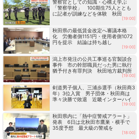
警察官としての知識・心構え学ぶ
「警察学校」 100期生75人ととも
に記者が訓練などを体験 秋田
[19:00]
秋田県の最低賃金改定へ審議本格
化 労働者側1151円・使用者側1072
円を提示 結論は持ち越し
[19:00]
潟上市発注の公共工事巡る官製談合
事件 市の幹部職員だった男に執行
猶予付き有罪判決 秋田地方裁判所
[19:00]
剣道男子個人、三浦歩選手（秋田商3
年）3位入賞 男子団体・秋田商は
準々決勝で敗退 近畿インターハイ
[19:00]
秋田県内に「熱中症警戒アラート」
発表 6日は北秋田市鷹巣・横手で
35度予想 最大級の警戒を
[18:00]