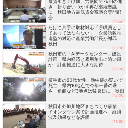
最賃引き上げ額、労使間で79円の開
き 折り合いつかず再び継続審議
に 秋田地方最低賃金審議会専門部
会
[19:00]
たばこ片手に取材対応「県職員とし
てあってはならない」 企業誘致推
進監の対応に産業労働部長が謝罪
秋田
[18:30]
秋田市の「AIデータセンター」建設
計画 県内経済と雇用創出に追い風
か 計画推進に大きな期待
[18:30]
横手市の80代女性、熱中症の疑いで
死亡 県内10地点で今年一番の暑
さ 角館など3地点は猛暑日に 秋田
[18:00]
秋田市外旭川地区まちづくり事業、
イオンタウン案で計画推進へ 経済
波及効果などを評価
[18:00]