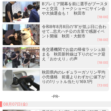
Bプレミア開幕を前に選手がブースタ
ーと交流 トークショーにサイン会
や大抽選会も！ 秋田市
[18:00]
令和8年8月8日の“8”が並ぶ日に合わ
せて…忠犬ハチ公の古里で感謝イベ
ント開催 秋田・大館市
[18:00]
各交通機関でお盆の帰省ラッシュ始
まる 秋田新幹線は下りのピーク迎
え「おかえり」の声
[18:00]
秋田県内のレギュラーガソリン平均
小売価格 前週よりわずかに値下が
りの1リットル当たり169.1円
[13:00]
-PR-
08月07日(金)