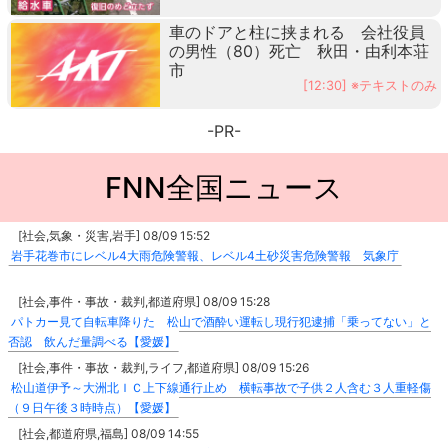
車のドアと柱に挟まれる 会社役員
の男性（80）死亡 秋田・由利本荘
市
[12:30] ※テキストのみ
-PR-
FNN全国ニュース
[社会,気象・災害,岩手] 08/09 15:52
岩手花巻市にレベル4大雨危険警報、レベル4土砂災害危険警報 気象庁
[社会,事件・事故・裁判,都道府県] 08/09 15:28
パトカー見て自転車降りた 松山で酒酔い運転し現行犯逮捕「乗ってない」と
否認 飲んだ量調べる【愛媛】
[社会,事件・事故・裁判,ライフ,都道府県] 08/09 15:26
松山道伊予～大洲北ＩＣ上下線通行止め 横転事故で子供２人含む３人重軽傷
（９日午後３時時点）【愛媛】
[社会,都道府県,福島] 08/09 14:55