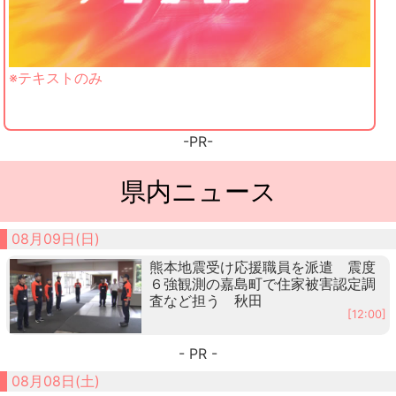
※テキストのみ
-PR-
県内ニュース
08月09日(日)
熊本地震受け応援職員を派遣 震度
６強観測の嘉島町で住家被害認定調
査など担う 秋田
[12:00]
- PR -
08月08日(土)