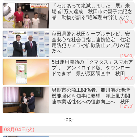
『わけあって絶滅しました。展』来
場者1万人達成 秋田市の親子に記念
品 動物が語る“絶滅理由”楽しんで
[19:00]
秋田県警と秋田ケーブルテレビ、安
全安心な社会目指し連携協定 住宅
用防犯カメラや詐欺防止アプリの普
及へ
[18:00]
5日運用開始の「クマダス」スマホア
プリ アンドロイド版、ダウンロー
ドできず 県が原因調査中 秋田
[18:00]
男鹿市の商工関係者、船川港の港湾
機能強化を知事に要望 洋上風力関
連事業活性化への役割向上へ 秋田
[12:30]
-PR-
08月04日(火)