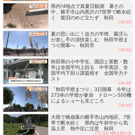
県内14地点で真夏日観測 暑さの
中、横手市山内黒沢の7世帯で断水続
く 復旧のめど立たず 秋田
[19:00]
夏の思い出に！迫力の竿燈、園児ら
が差し手の演技楽しむ 秋田竿燈ま
つり開幕へ 秋田市
[18:00]
秋田県の小中学生、国語と算数・数
学は全国平均上回る 中学英語、全
国平均下回り課題残す 全国学力テ
スト
[18:00]
「秋田竿燈まつり」3日開幕 今年は
273本の竿燈が参加 ドローン500機
によるショーも見どころ
[18:00]
大雨で橋崩落の横手市山内地区、7世
帯で断水続く 県内は午前中から気
温上昇、熱中症に注意 秋田
[12:30] ※静止画のみ