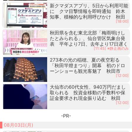
新クマダスアプリ、5日から利用可能
に クマ目撃情報を即時通知 鈴木
知事、積極的な利用呼びかけ 秋田
[18:00]
秋田県を含む東北北部「梅雨明けし
たとみられる」、仙台管区気象台発
表 平年より7日、去年より17日遅く
[11:45] ※静止画のみ
273本の光の稲穂、夏の夜空彩る
「秋田竿燈まつり」開幕 初のドロ
ーンショーも観光客魅了 秋田市
[12:00]
大仙市の60代女性、940万円だまし
取られる 投資金移動の手数料や保
証金要求され現金振り込む 秋田
[12:00]
-PR-
08月03日(月)