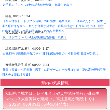
岩手県の「レベル4土砂災害危険警報」解除 気象庁
[社会] 08/09 13:34
【台風情報】「トリプル台風」の可能性 熱帯低気圧「台風のたまご」発生
小笠原近海を東へ 新たな台風が発生か 台風15号は11日午前9時には三陸沖
に達する予報 台風13号は東シナ海を西北西へ
[社会,気象・災害,秋田] 08/09 13:31
秋田湯沢市にレベル4土砂災害危険警報 気象庁
[経済,都道府県,石川] 08/09 13:27
台風13号で乗務員手配できず 日本航空が9日の小松羽田便1往復が欠航に
[都道府県,岩手,兵庫] 08/09 13:24
新田（愛媛）が花巻東（岩手）に好ゲームも一歩及ばず涙 夏の高校野球甲子
園大会１回戦【愛媛】
県内の気象情報
秋田県全域では、レベル４土砂災害危険警報が継続中、
レベル３大雨警報が継続中、雷注意報が継続中です
（2026年08月09日 15時50分発表）