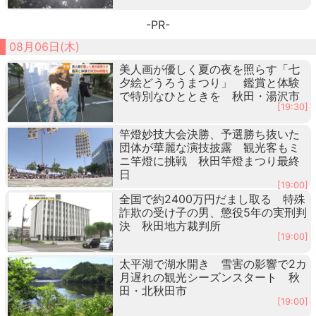
-PR-
08月06日(木)
美人画が優しく夏の夜を照らす「七
夕絵どうろうまつり」 鑑賞と体験
で特別なひとときを 秋田・湯沢市
[19:30]
竿燈妙技大会決勝、予選勝ち抜いた
団体が華麗な演技披露 観光客もミ
ニ竿燈に挑戦 秋田竿燈まつり最終
日
[19:00]
全国で約2400万円だまし取る 特殊
詐欺の受け子の男、懲役5年の実刑判
決 秋田地方裁判所
[19:00]
太平湖で湖水開き 雪害の影響で2カ
月遅れの観光シーズンスタート 秋
田・北秋田市
[19:00]