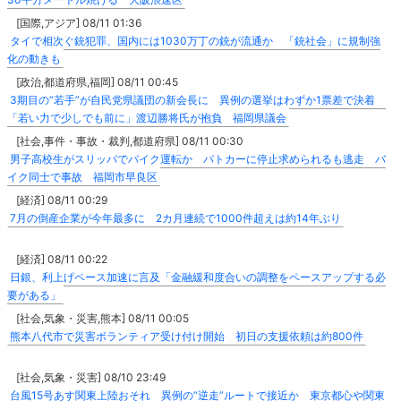
[国際,アジア] 08/11 01:36
タイで相次ぐ銃犯罪、国内には1030万丁の銃が流通か 「銃社会」に規制強
化の動きも
[政治,都道府県,福岡] 08/11 00:45
3期目の“若手”が自民党県議団の新会長に 異例の選挙はわずか1票差で決着
「若い力で少しでも前に」渡辺勝将氏が抱負 福岡県議会
[社会,事件・事故・裁判,都道府県] 08/11 00:30
男子高校生がスリッパでバイク運転か パトカーに停止求められるも逃走 バ
イク同士で事故 福岡市早良区
[経済] 08/11 00:29
7月の倒産企業が今年最多に 2カ月連続で1000件超えは約14年ぶり
[経済] 08/11 00:22
日銀、利上げペース加速に言及「金融緩和度合いの調整をペースアップする必
要がある」
[社会,気象・災害,熊本] 08/11 00:05
熊本八代市で災害ボランティア受け付け開始 初日の支援依頼は約800件
[社会,気象・災害] 08/10 23:49
台風15号あす関東上陸おそれ 異例の“逆走”ルートで接近か 東京都心や関東