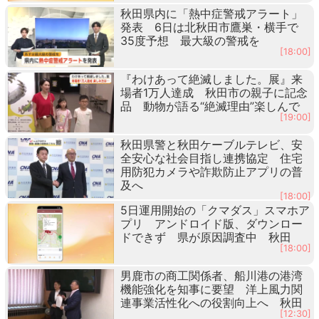
秋田県内に「熱中症警戒アラート」
発表 6日は北秋田市鷹巣・横手で
35度予想 最大級の警戒を
[18:00]
『わけあって絶滅しました。展』来
場者1万人達成 秋田市の親子に記念
品 動物が語る“絶滅理由”楽しんで
[19:00]
秋田県警と秋田ケーブルテレビ、安
全安心な社会目指し連携協定 住宅
用防犯カメラや詐欺防止アプリの普
及へ
[18:00]
5日運用開始の「クマダス」スマホア
プリ アンドロイド版、ダウンロー
ドできず 県が原因調査中 秋田
[18:00]
男鹿市の商工関係者、船川港の港湾
機能強化を知事に要望 洋上風力関
連事業活性化への役割向上へ 秋田
[12:30]