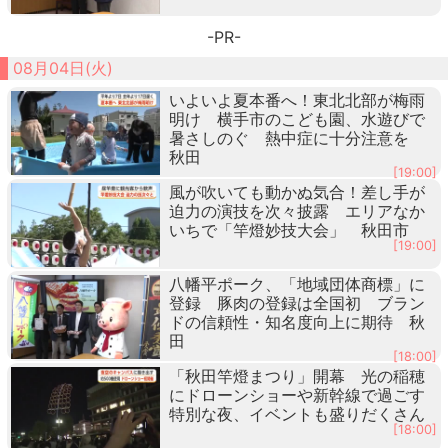
-PR-
08月04日(火)
いよいよ夏本番へ！東北北部が梅雨
明け 横手市のこども園、水遊びで
暑さしのぐ 熱中症に十分注意を
秋田
[19:00]
風が吹いても動かぬ気合！差し手が
迫力の演技を次々披露 エリアなか
いちで「竿燈妙技大会」 秋田市
[19:00]
八幡平ポーク、「地域団体商標」に
登録 豚肉の登録は全国初 ブラン
ドの信頼性・知名度向上に期待 秋
田
[18:00]
「秋田竿燈まつり」開幕 光の稲穂
にドローンショーや新幹線で過ごす
特別な夜、イベントも盛りだくさん
[18:00]