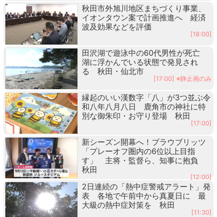
秋田市外旭川地区まちづくり事業、
イオンタウン案で計画推進へ 経済
波及効果などを評価
[18:00]
田沢湖で遊泳中の60代男性が死亡
湖に浮かんでいる状態で発見され
る 秋田・仙北市
[17:00] ※静止画のみ
縁起のいい漢数字「八」が3つ並ぶ令
和八年八月八日 鹿角市の神社に特
別な御朱印・お守り登場 秋田
[17:00]
新シーズン開幕へ！ブラウブリッツ
「プレーオフ圏内の6位以上目指
す」 主将・監督ら、知事に抱負
秋田
[12:00]
2日連続の「熱中症警戒アラート」発
表 各地で午前中から真夏日に 最
大級の熱中症対策を 秋田
[11:30]