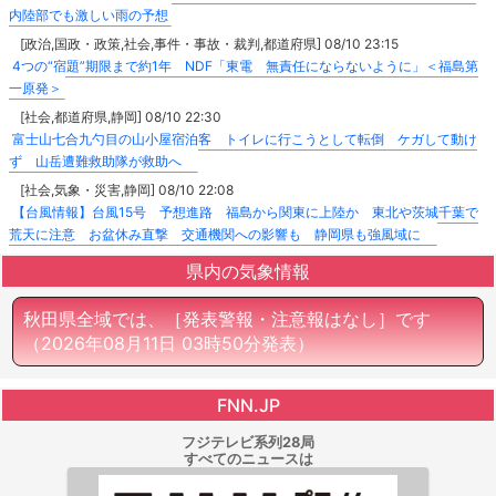
内陸部でも激しい雨の予想
[政治,国政・政策,社会,事件・事故・裁判,都道府県] 08/10 23:15
4つの“宿題”期限まで約1年 NDF「東電 無責任にならないように」＜福島第
一原発＞
[社会,都道府県,静岡] 08/10 22:30
富士山七合九勺目の山小屋宿泊客 トイレに行こうとして転倒 ケガして動け
ず 山岳遭難救助隊が救助へ
[社会,気象・災害,静岡] 08/10 22:08
【台風情報】台風15号 予想進路 福島から関東に上陸か 東北や茨城千葉で
荒天に注意 お盆休み直撃 交通機関への影響も 静岡県も強風域に
県内の気象情報
秋田県全域では、［発表警報・注意報はなし］です
（2026年08月11日 03時50分発表）
FNN.JP
フジテレビ系列28局
すべてのニュースは