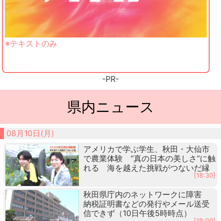
※テキストのみ
-PR-
県内ニュース
08月10日(月)
アメリカで学ぶ学生、秋田・大仙市
で農業体験 “真の日本の美しさ”に触
れる 海を越えた挑戦がつないだ縁
[18:30]
秋田県庁内のネットワークに障害
納税証明書などの発行やメール送受
信できず（10日午後5時時点）
[18:00]