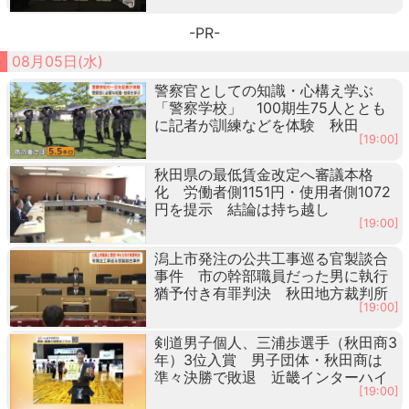
-PR-
08月05日(水)
警察官としての知識・心構え学ぶ
「警察学校」 100期生75人ととも
に記者が訓練などを体験 秋田
[19:00]
秋田県の最低賃金改定へ審議本格
化 労働者側1151円・使用者側1072
円を提示 結論は持ち越し
[19:00]
潟上市発注の公共工事巡る官製談合
事件 市の幹部職員だった男に執行
猶予付き有罪判決 秋田地方裁判所
[19:00]
剣道男子個人、三浦歩選手（秋田商3
年）3位入賞 男子団体・秋田商は
準々決勝で敗退 近畿インターハイ
[19:00]