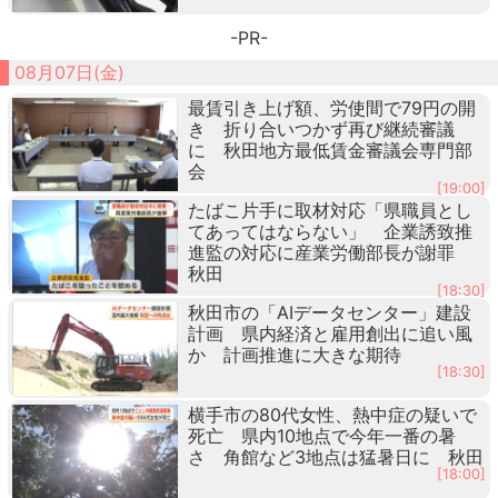
-PR-
08月07日(金)
最賃引き上げ額、労使間で79円の開
き 折り合いつかず再び継続審議
に 秋田地方最低賃金審議会専門部
会
[19:00]
たばこ片手に取材対応「県職員とし
てあってはならない」 企業誘致推
進監の対応に産業労働部長が謝罪
秋田
[18:30]
秋田市の「AIデータセンター」建設
計画 県内経済と雇用創出に追い風
か 計画推進に大きな期待
[18:30]
横手市の80代女性、熱中症の疑いで
死亡 県内10地点で今年一番の暑
さ 角館など3地点は猛暑日に 秋田
[18:00]