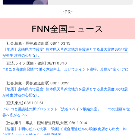
-PR-
FNN全国ニュース
[社会,気象・災害,都道府県] 08/11 03:15
【地震】宮崎県内で震度1 熊本県天草芦北地方を震源とする最大震度3の地震
が発生 津波の心配なし
[経済,ライフ,医療・健康] 08/11 03:10
“タニタ流健康習慣”で働く意欲向上 歩いてポイント獲得、歩数が“宝くじ”に
[社会,気象・災害,都道府県] 08/11 02:51
【地震】宮崎県内で震度1 熊本県天草芦北地方を震源とする最大震度3の地震
が発生 津波の心配なし
[経済,東京] 08/11 01:51
パルコと講談社の新プロジェクト「渋谷スペイン坂編集室」 一つの漫画を世
界へ広がるIPへ
[社会,事件・事故・裁判,都道府県,大阪] 08/11 01:41
【速報】未明のビルで火事 5階建て複合用途ビルの1階飲食店から出火 約
30平方メートル焼ける 大阪浪速区