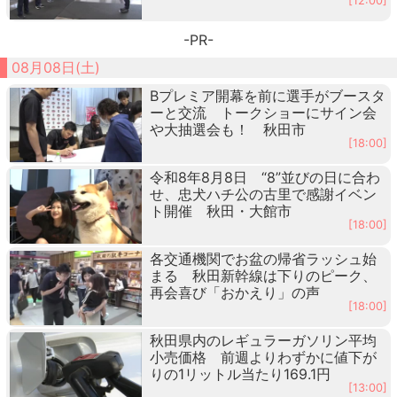
[12:00]
-PR-
08月08日(土)
Bプレミア開幕を前に選手がブースタ
ーと交流 トークショーにサイン会
や大抽選会も！ 秋田市
[18:00]
令和8年8月8日 “8”並びの日に合わ
せ、忠犬ハチ公の古里で感謝イベン
ト開催 秋田・大館市
[18:00]
各交通機関でお盆の帰省ラッシュ始
まる 秋田新幹線は下りのピーク、
再会喜び「おかえり」の声
[18:00]
秋田県内のレギュラーガソリン平均
小売価格 前週よりわずかに値下が
りの1リットル当たり169.1円
[13:00]