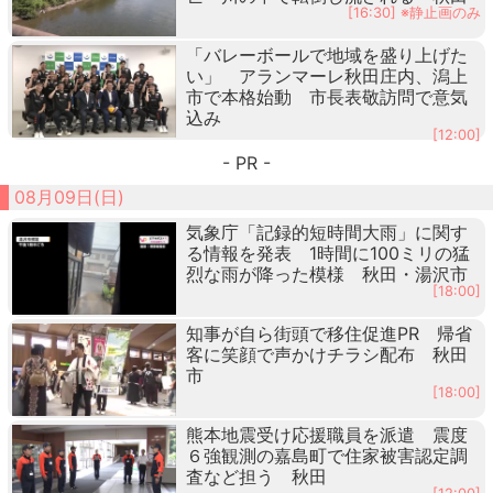
[16:30] ※静止画のみ
「バレーボールで地域を盛り上げた
い」 アランマーレ秋田庄内、潟上
市で本格始動 市長表敬訪問で意気
込み
[12:00]
- PR -
08月09日(日)
気象庁「記録的短時間大雨」に関す
る情報を発表 1時間に100ミリの猛
烈な雨が降った模様 秋田・湯沢市
[18:00]
知事が自ら街頭で移住促進PR 帰省
客に笑顔で声かけチラシ配布 秋田
市
[18:00]
熊本地震受け応援職員を派遣 震度
６強観測の嘉島町で住家被害認定調
査など担う 秋田