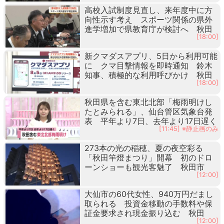
高校入試制度見直し、来年度中に方
向性示す考え スポーツ関係の県外
進学増加で県教育庁が検討へ 秋田
[18:00]
新クマダスアプリ、5日から利用可能
に クマ目撃情報を即時通知 鈴木
知事、積極的な利用呼びかけ 秋田
[18:00]
秋田県を含む東北北部「梅雨明けし
たとみられる」、仙台管区気象台発
表 平年より7日、去年より17日遅く
[11:45] ※静止画のみ
273本の光の稲穂、夏の夜空彩る
「秋田竿燈まつり」開幕 初のドロ
ーンショーも観光客魅了 秋田市
[12:00]
大仙市の60代女性、940万円だまし
取られる 投資金移動の手数料や保
証金要求され現金振り込む 秋田
[12:00]