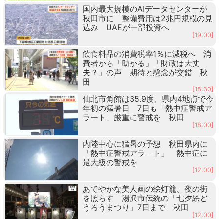
国内最大規模のAIデータセンターが
秋田市に 整備費用は2兆円規模の見
込み UAEが一部投資へ
[19:00]
飲食料品の消費税率1％に減税へ 消
費者から「助かる」「財政は大丈
夫？」の声 期待と懸念が交錯 秋
田
[18:30]
仙北市角館は35.9度、県内4地点で今
年初の猛暑日 7日も「熱中症警戒ア
ラート」厳重に警戒を 秋田
[18:00]
内陸中心に猛暑の予想 秋田県内に
「熱中症警戒アラート」 熱中症に
最大級の警戒を
[12:00]
あでやかな美人画の絵灯籠、夜の街
を照らす 湯沢市伝統の「七夕絵ど
うろうまつり」7日まで 秋田
[12:00]