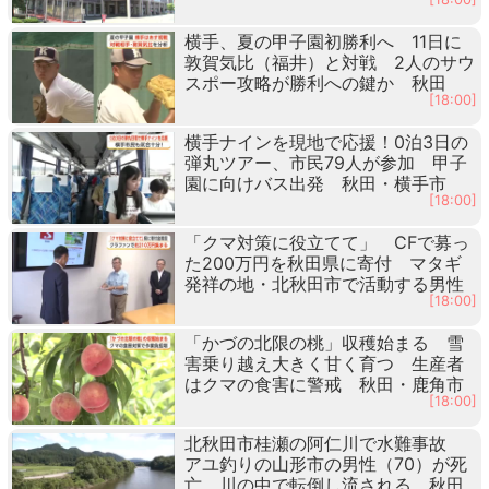
横手、夏の甲子園初勝利へ 11日に
敦賀気比（福井）と対戦 2人のサウ
スポー攻略が勝利への鍵か 秋田
[18:00]
横手ナインを現地で応援！0泊3日の
弾丸ツアー、市民79人が参加 甲子
園に向けバス出発 秋田・横手市
[18:00]
「クマ対策に役立てて」 CFで募っ
た200万円を秋田県に寄付 マタギ
発祥の地・北秋田市で活動する男性
[18:00]
「かづの北限の桃」収穫始まる 雪
害乗り越え大きく甘く育つ 生産者
はクマの食害に警戒 秋田・鹿角市
[18:00]
北秋田市桂瀬の阿仁川で水難事故
アユ釣りの山形市の男性（70）が死
亡 川の中で転倒し流される 秋田