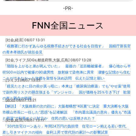
-PR-
FNN全国ニュース
[社会,経済] 08/07 13:31
「税務署に行かずあらゆる税務手続きができる社会を目指す」 国税庁新長官
の青木孝徳氏が就任会見
[社会,ライフ,SDGs,都道府県,大阪,広島] 08/07 13:28
「階段を上がると弟が死んでいた」 最後の「近距離被爆者」 爆心地から半
径500ｍ以内で被爆の90歳男性 放射線で染色体に異常 凄惨な記憶から住む
ことができなかった故郷を覚悟を決め訪問 伝えた記憶と願い
[ライフ] 08/07 13:25
「鏡見たときに目の前が真っ暗に」本来は「糖尿病治療薬」でも“やせ薬”使用
で副作用リスクの懸念強まる「マンジャロ」 国が価格を25％引き下げ 歓迎
の声と懸念の指摘
[政治] 08/07 13:21
【解説】「大阪維新の次の顔に」大阪都構想“4区案”に決定 重大決断を大阪
市横山市長に一任した“思惑”を記者解説 「市内選出議員の意向」優先も“市議
と府議”で利害めぐり対立か 住民の思いは反映された？
[社会,経済] 08/07 13:17
「30代住宅ローンあり」年間24万円の負担増 住宅ローン抱える若い世代、
差し引きマイナスの傾向 金利上昇で世代別の家計への影響試算