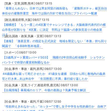
[気象・災害,国際,熊本] 08/07 13:15
「着替えられない」日本では男女同室の雑魚寝も 「避難所ガチャ」被災自治
体任せの避難所運営 海外では国の方針で発生当日にプライバシー配慮
[政治,都道府県,大阪] 08/07 13:15
【都構想】「もう一度この4区案でチャレンジできる」大阪維新代表代行の横
山市長が区割りを「4区案」に決定 市民は？協議への参加見送りの他会派
は？
[政治,国政・政策,気象・災害] 08/07 13:13
【速報】「激甚災害」の指定を正式決定 地域を限定しない「本激」持ち回り
閣議で 「令和8年熊本地震」
[スポーツ] 08/07 13:00
【3歳馬ダート重賞レパードSG3】 飛躍の2年目田山旺佑騎手 ショウナン
バンライで待望の重賞初制覇なるか
[社会,事件・事故・裁判,群馬] 08/07 13:00
44歳義弟を蹴って死亡させたか 41歳女を逮捕 日頃から同じ敷地内の義弟
宅と行き来…夫は外出中 「生活態度に不満」暴行繰り返したか
[社会,気象・災害,ライフ,都道府県,鹿児島] 08/07 13:00
【台風情報】暴風域のエリア、今後の進路は？気象予報士解説
[社会,事件・事故・裁判,千葉] 08/07 12:50
「性欲抑えきれなかった」“カッター”で脅し女子中学生を性的暴行か 自称ア