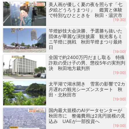
美人画が優しく夏の夜を照らす「七
夕絵どうろうまつり」 鑑賞と体験
で特別なひとときを 秋田・湯沢市
[19:30]
竿燈妙技大会決勝、予選勝ち抜いた
団体が華麗な演技披露 観光客もミ
ニ竿燈に挑戦 秋田竿燈まつり最終
日
[19:00]
全国で約2400万円だまし取る 特殊
詐欺の受け子の男、懲役5年の実刑判
決 秋田地方裁判所
[19:00]
太平湖で湖水開き 雪害の影響で2カ
月遅れの観光シーズンスタート 秋
田・北秋田市
[19:00]
国内最大規模のAIデータセンターが
秋田市に 整備費用は2兆円規模の見
込み UAEが一部投資へ
[19:00]