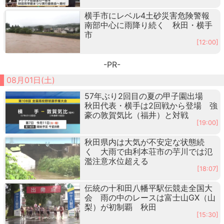
横手市にレベル4土砂災害危険警報
南部中心に雨降り続く 秋田・横手
市
[12:00]
-PR-
08月01日(土)
57年ぶり2回目の夏の甲子園出場
秋田代表・横手は2回戦から登場 強
豪の敦賀気比（福井）と対戦
[19:00]
秋田県内は大気が不安定な状態続
く 大雨で由利本荘市の芋川では氾
濫注意水位超える
[18:07]
伝統の十和田八幡平駅伝競走全国大
会 雨の中のレースは富士山GX（山
梨）が初制覇 秋田
[15:30]