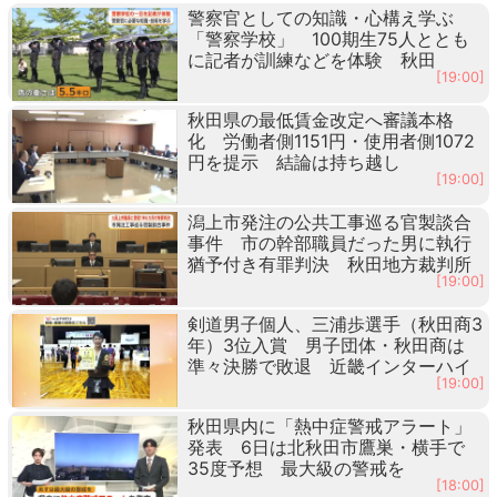
警察官としての知識・心構え学ぶ
「警察学校」 100期生75人ととも
に記者が訓練などを体験 秋田
[19:00]
秋田県の最低賃金改定へ審議本格
化 労働者側1151円・使用者側1072
円を提示 結論は持ち越し
[19:00]
潟上市発注の公共工事巡る官製談合
事件 市の幹部職員だった男に執行
猶予付き有罪判決 秋田地方裁判所
[19:00]
剣道男子個人、三浦歩選手（秋田商3
年）3位入賞 男子団体・秋田商は
準々決勝で敗退 近畿インターハイ
[19:00]
秋田県内に「熱中症警戒アラート」
発表 6日は北秋田市鷹巣・横手で
35度予想 最大級の警戒を
[18:00]