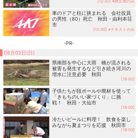
[12:30] ※静止画のみ
車のドアと柱に挟まれる 会社役員
の男性（80）死亡 秋田・由利本荘
市
[12:30] ※テキストのみ
-PR-
08月02日(日)
県南部を中心に大雨 橋が流される
被害も発生するなど引き続き河川の
増水に注意必要 秋田
[18:00]
子供たちが段ボールや廃材を使って
「きもちのいい家づくり」に挑
戦！ 秋田・大仙市
[18:00]
冷たいビールに料理！ 飲食を楽し
みながら夏まつりを応援 秋田市
[18:00]