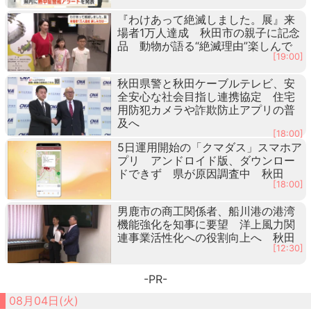
『わけあって絶滅しました。展』来
場者1万人達成 秋田市の親子に記念
品 動物が語る“絶滅理由”楽しんで
[19:00]
秋田県警と秋田ケーブルテレビ、安
全安心な社会目指し連携協定 住宅
用防犯カメラや詐欺防止アプリの普
及へ
[18:00]
5日運用開始の「クマダス」スマホア
プリ アンドロイド版、ダウンロー
ドできず 県が原因調査中 秋田
[18:00]
男鹿市の商工関係者、船川港の港湾
機能強化を知事に要望 洋上風力関
連事業活性化への役割向上へ 秋田
[12:30]
-PR-
08月04日(火)