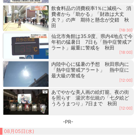
飲食料品の消費税率1％に減税へ 消
費者から「助かる」「財政は大丈
夫？」の声 期待と懸念が交錯 秋
田
[18:30]
仙北市角館は35.9度、県内4地点で今
年初の猛暑日 7日も「熱中症警戒ア
ラート」厳重に警戒を 秋田
[18:00]
内陸中心に猛暑の予想 秋田県内に
「熱中症警戒アラート」 熱中症に
最大級の警戒を
[12:00]
あでやかな美人画の絵灯籠、夜の街
を照らす 湯沢市伝統の「七夕絵ど
うろうまつり」7日まで 秋田
[12:00]
-PR-
08月05日(水)