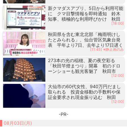
新クマダスアプリ、5日から利用可能
に クマ目撃情報を即時通知 鈴木
知事、積極的な利用呼びかけ 秋田
[18:00]
秋田県を含む東北北部「梅雨明けし
たとみられる」、仙台管区気象台発
表 平年より7日、去年より17日遅く
[11:45] ※静止画のみ
273本の光の稲穂、夏の夜空彩る
「秋田竿燈まつり」開幕 初のドロ
ーンショーも観光客魅了 秋田市
[12:00]
大仙市の60代女性、940万円だまし
取られる 投資金移動の手数料や保
証金要求され現金振り込む 秋田
[12:00]
-PR-
08月03日(月)