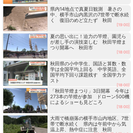
県内14地点で真夏日観測 暑さの
中、横手市山内黒沢の7世帯で断水続
く 復旧のめど立たず 秋田
[19:00]
夏の思い出に！迫力の竿燈、園児ら
が差し手の演技楽しむ 秋田竿燈ま
つり開幕へ 秋田市
[18:00]
秋田県の小中学生、国語と算数・数
学は全国平均上回る 中学英語、全
国平均下回り課題残す 全国学力テ
スト
[18:00]
「秋田竿燈まつり」3日開幕 今年は
273本の竿燈が参加 ドローン500機
によるショーも見どころ
[18:00]
大雨で橋崩落の横手市山内地区、7世
帯で断水続く 県内は午前中から気
温上昇、熱中症に注意 秋田