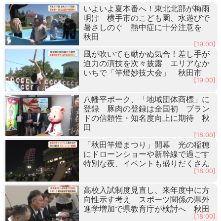
いよいよ夏本番へ！東北北部が梅雨
明け 横手市のこども園、水遊びで
暑さしのぐ 熱中症に十分注意を
秋田
[19:00]
風が吹いても動かぬ気合！差し手が
迫力の演技を次々披露 エリアなか
いちで「竿燈妙技大会」 秋田市
[19:00]
八幡平ポーク、「地域団体商標」に
登録 豚肉の登録は全国初 ブラン
ドの信頼性・知名度向上に期待 秋
田
[18:00]
「秋田竿燈まつり」開幕 光の稲穂
にドローンショーや新幹線で過ごす
特別な夜、イベントも盛りだくさん
[18:00]
高校入試制度見直し、来年度中に方
向性示す考え スポーツ関係の県外
進学増加で県教育庁が検討へ 秋田
[18:00]