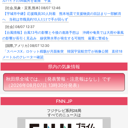
ルバイトの56歳男を逮捕 千葉
[社会,気象・災害,熊本] 08/07 12:46
【宇城市中継】応援職員30人到着 熊本地震で支援物資の目詰まり一部解消
へ 当初は市職員約10人だけで手が回らず
[社会] 08/07 12:37
【台風情報】台風13号の影響と今後の進路予想は 沖縄や奄美では大雨や暴風
の影響が長引く見込み 線状降水帯が発生する可能性 厳重に警戒を
[国際,アメリカ] 08/07 12:30
「スペースX」ロケット残骸が月面衝突 韓国宇宙航空庁が画像公開 直径18
メートルのクレーター確認
県内の気象情報
秋田県全域では、［発表警報・注意報はなし］です
（2026年08月07日 13時30分発表）
FNN.JP
フジテレビ系列28局
すべてのニュースは