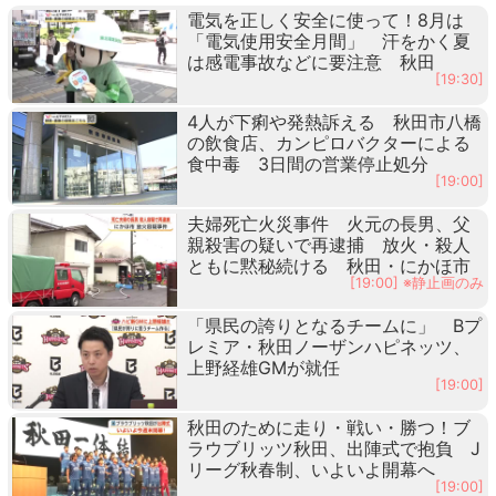
電気を正しく安全に使って！8月は
「電気使用安全月間」 汗をかく夏
は感電事故などに要注意 秋田
[19:30]
4人が下痢や発熱訴える 秋田市八橋
の飲食店、カンピロバクターによる
食中毒 3日間の営業停止処分
[19:00]
夫婦死亡火災事件 火元の長男、父
親殺害の疑いで再逮捕 放火・殺人
ともに黙秘続ける 秋田・にかほ市
[19:00] ※静止画のみ
「県民の誇りとなるチームに」 Bプ
レミア・秋田ノーザンハピネッツ、
上野経雄GMが就任
[19:00]
秋田のために走り・戦い・勝つ！ブ
ラウブリッツ秋田、出陣式で抱負 J
リーグ秋春制、いよいよ開幕へ
[19:00]