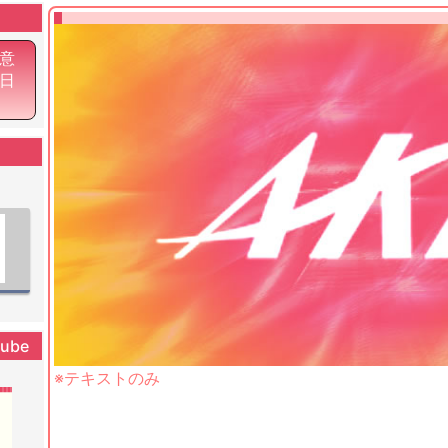
意
6日
tube
※テキストのみ