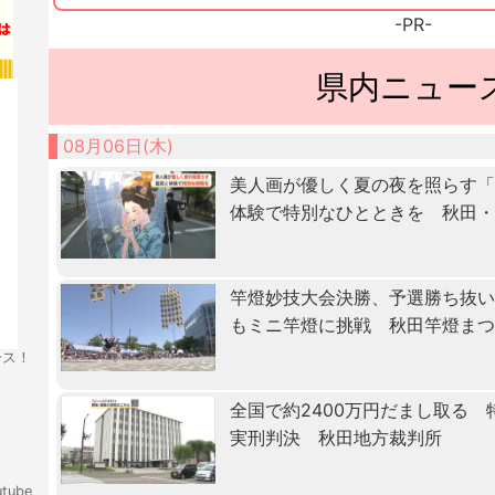
-PR-
県内ニュー
08月06日(木)
美人画が優しく夏の夜を照らす
体験で特別なひとときを 秋田
竿燈妙技大会決勝、予選勝ち抜
もミニ竿燈に挑戦 秋田竿燈ま
ース！
全国で約2400万円だまし取る
実刑判決 秋田地方裁判所
tube