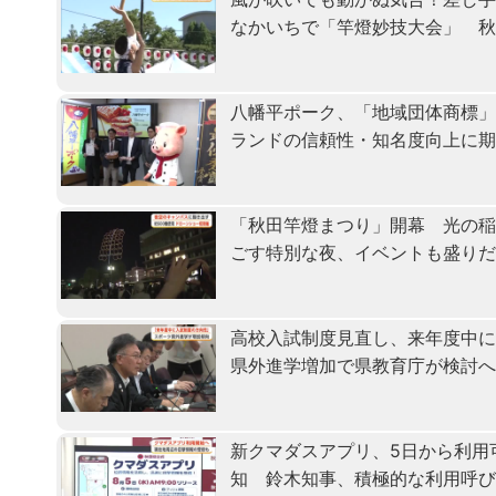
なかいちで「竿燈妙技大会」 
八幡平ポーク、「地域団体商標
ランドの信頼性・知名度向上に
「秋田竿燈まつり」開幕 光の
ごす特別な夜、イベントも盛り
高校入試制度見直し、来年度中
県外進学増加で県教育庁が検討
新クマダスアプリ、5日から利用
知 鈴木知事、積極的な利用呼