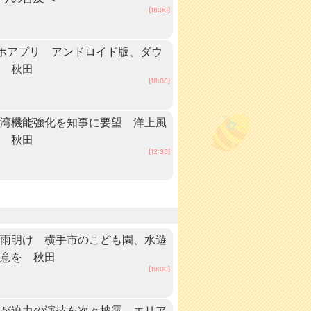
[18:00]
ホアプリ アンドロイド版、ダウ
中 秋田
[18:00]
港湾機能強化を知事に要望 洋上風
へ 秋田
[12:30]
梅雨明け 横手市のこども園、水遊
注意を 秋田
[19:00]
手が迫力の演技を次々披露 エリア