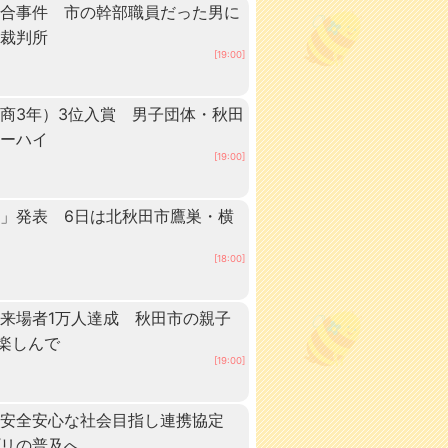
談合事件 市の幹部職員だった男に
方裁判所
[19:00]
商3年）3位入賞 男子団体・秋田
ターハイ
[19:00]
」発表 6日は北秋田市鷹巣・横
[18:00]
来場者1万人達成 秋田市の親子
”楽しんで
[19:00]
、安全安心な社会目指し連携協定
プリの普及へ