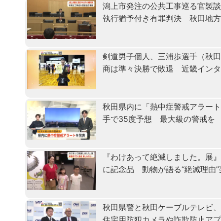
潟上市発注の公共工事巡る官製
執行猶予付き有罪判決 秋田地
剣道男子個人、三浦歩選手（秋田
商は準々決勝で敗退 近畿イン
秋田県内に「熱中症警戒アラート
手で35度予想 最大級の警戒を
『わけあって絶滅しました。展』
に記念品 動物が語る“絶滅理由
秋田県警と秋田ケーブルテレビ
住宅用防犯カメラや詐欺防止ア