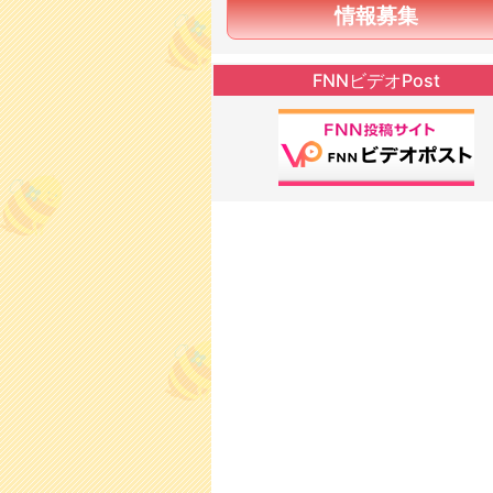
情報募集
FNNビデオPost