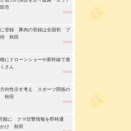
秋田市
[19:00]
」に登録 豚肉の登録は全国初 ブ
期待 秋田
[18:00]
稲穂にドローンショーや新幹線で過
だくさん
[18:00]
に方向性示す考え スポーツ関係の
へ 秋田
[18:00]
可能に クマ目撃情報を即時通
びかけ 秋田