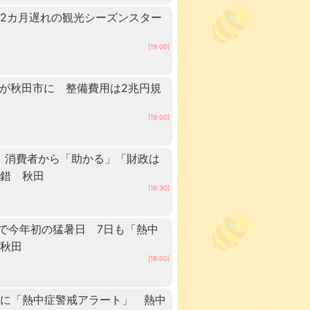
2カ月遅れの観光シーズンスター
[19:00]
ーが秋田市に 整備費用は2兆円規
[19:00]
 消費者から「助かる」「財政は
交錯 秋田
[18:30]
点で今年初の猛暑日 7日も「熱中
 秋田
[18:00]
内に「熱中症警戒アラート」 熱中