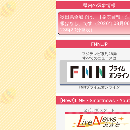
県内の気象情報
秋田県全域では、［発表警報・注
報はなし］です
（2026年08月0
23時20分発表）
FNN.JP
フジテレビ系列28局
すべてのニュースは
FNNプライムオンライン
[New!]LINE・Smartnews・You
公式LINEスタート