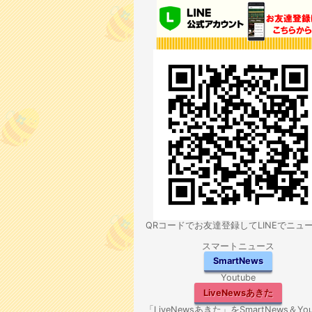
QRコードでお友達登録してLINEでニュ
スマートニュース
SmartNews
Youtube
LiveNewsあきた
「LiveNewsあきた」をSmartNews＆You