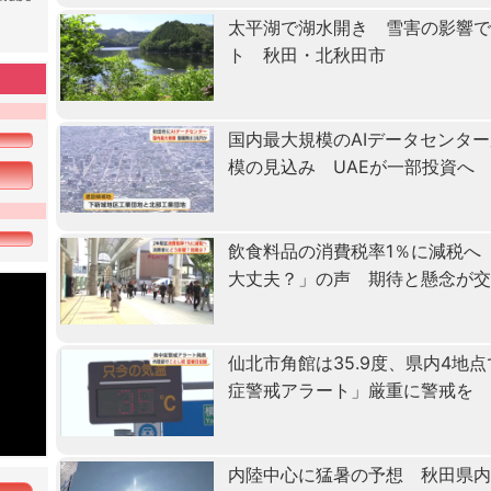
太平湖で湖水開き 雪害の影響で
ト 秋田・北秋田市
国内最大規模のAIデータセンタ
模の見込み UAEが一部投資へ
飲食料品の消費税率1％に減税へ
大丈夫？」の声 期待と懸念が
仙北市角館は35.9度、県内4地
症警戒アラート」厳重に警戒を
内陸中心に猛暑の予想 秋田県