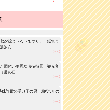
ス
「七夕絵どうろうまつり」 鑑賞と
・湯沢市
[19:30]
いた団体が華麗な演技披露 観光客
つり最終日
[19:00]
 特殊詐欺の受け子の男、懲役5年の
[19:00]