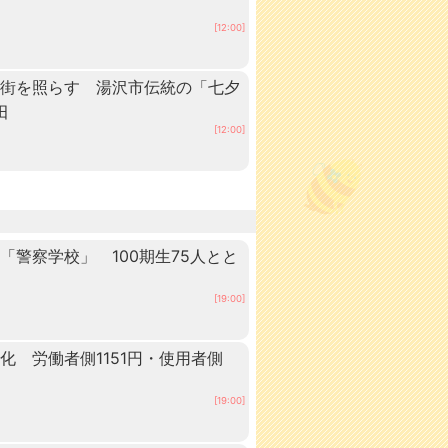
[12:00]
の街を照らす 湯沢市伝統の「七夕
田
[12:00]
警察学校」 100期生75人とと
田
[19:00]
 労働者側1151円・使用者側
[19:00]