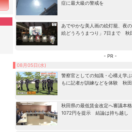
症に最大級の警戒を
あでやかな美人画の絵灯籠、夜
絵どうろうまつり」7日まで 秋
- PR -
08月05日(水)
警察官としての知識・心構え学ぶ「
もに記者が訓練などを体験 秋
秋田県の最低賃金改定へ審議本格化
1072円を提示 結論は持ち越し