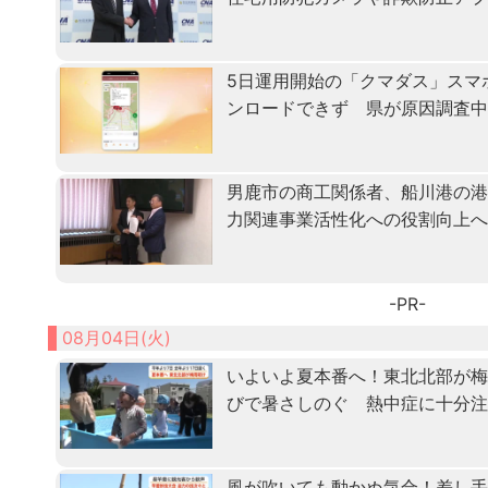
5日運用開始の「クマダス」スマ
ンロードできず 県が原因調査
男鹿市の商工関係者、船川港の
力関連事業活性化への役割向上
-PR-
08月04日(火)
いよいよ夏本番へ！東北北部が
びで暑さしのぐ 熱中症に十分
風が吹いても動かぬ気合！差し