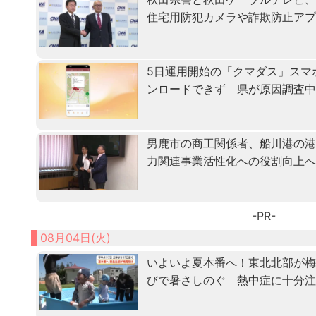
住宅用防犯カメラや詐欺防止ア
5日運用開始の「クマダス」スマ
ンロードできず 県が原因調査
男鹿市の商工関係者、船川港の
力関連事業活性化への役割向上
-PR-
08月04日(火)
いよいよ夏本番へ！東北北部が
びで暑さしのぐ 熱中症に十分