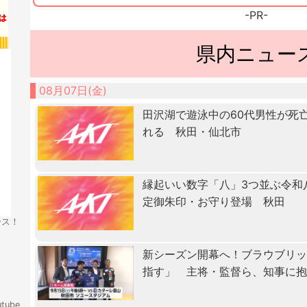
-PR-
県内ニュー
08月07日(金)
田沢湖で遊泳中の60代男性が死
れる 秋田・仙北市
縁起いい数字「八」3つ並ぶ令和
定御朱印・お守り登場 秋田
ース！
新シーズン開幕へ！ブラウブリッ
指す」 主将・監督ら、知事に
tube