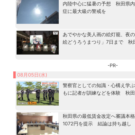
内陸中心に猛暑の予想 秋田県
症に最大級の警戒を
あでやかな美人画の絵灯籠、夜
絵どうろうまつり」7日まで 秋
-PR-
08月05日(水)
警察官としての知識・心構え学ぶ「
もに記者が訓練などを体験 秋
秋田県の最低賃金改定へ審議本格化
1072円を提示 結論は持ち越し