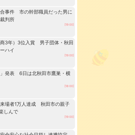
談合事件 市の幹部職員だった男に
方裁判所
[19:00]
商3年）3位入賞 男子団体・秋田
ターハイ
[19:00]
」発表 6日は北秋田市鷹巣・横
[18:00]
来場者1万人達成 秋田市の親子
”楽しんで
[19:00]
、安全安心な社会目指し連携協定