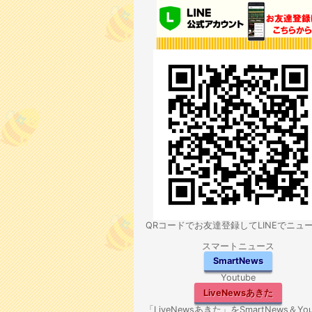
QRコードでお友達登録してLINEでニュ
スマートニュース
SmartNews
Youtube
LiveNewsあきた
「LiveNewsあきた」をSmartNews＆You