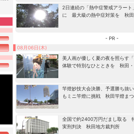
2日連続の「熱中症警戒アラート
に 最大級の熱中症対策を 秋
- PR -
08月06日(木)
美人画が優しく夏の夜を照らす
体験で特別なひとときを 秋田
竿燈妙技大会決勝、予選勝ち抜
もミニ竿燈に挑戦 秋田竿燈ま
全国で約2400万円だまし取る
実刑判決 秋田地方裁判所