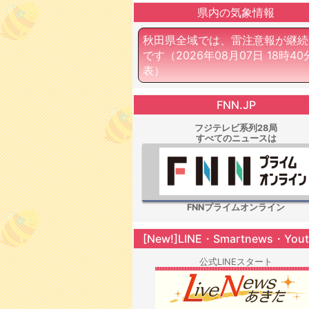
県内の気象情報
秋田県全域では、雷注意報が継続
です
（2026年08月07日 18時4
表）
FNN.JP
フジテレビ系列28局
すべてのニュースは
FNNプライムオンライン
[New!]LINE・Smartnews・You
公式LINEスタート