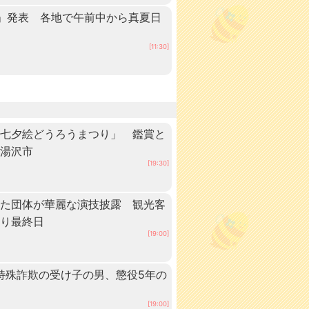
」発表 各地で午前中から真夏日
田
[11:30]
「七夕絵どうろうまつり」 鑑賞と
・湯沢市
[19:30]
いた団体が華麗な演技披露 観光客
つり最終日
[19:00]
 特殊詐欺の受け子の男、懲役5年の
[19:00]