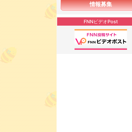
情報募集
FNNビデオPost