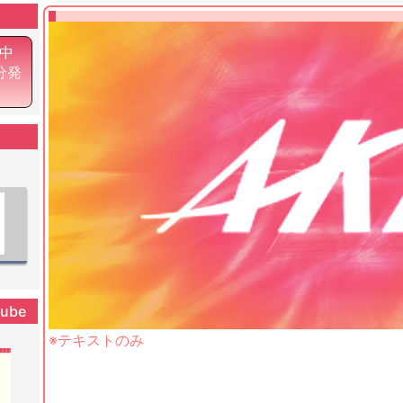
中
0分発
tube
※テキストのみ