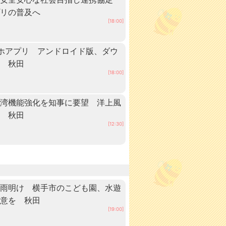
プリの普及へ
[18:00]
ホアプリ アンドロイド版、ダウ
中 秋田
[18:00]
港湾機能強化を知事に要望 洋上風
へ 秋田
[12:30]
梅雨明け 横手市のこども園、水遊
注意を 秋田
[19:00]