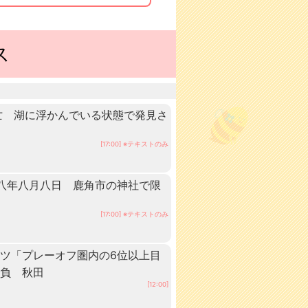
ス
亡 湖に浮かんでいる状態で発見さ
[17:00] ※テキストのみ
八年八月八日 鹿角市の神社で限
[17:00] ※テキストのみ
ツ「プレーオフ圏内の6位以上目
抱負 秋田
[12:00]