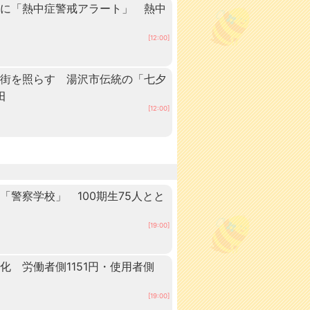
内に「熱中症警戒アラート」 熱中
[12:00]
の街を照らす 湯沢市伝統の「七夕
田
[12:00]
警察学校」 100期生75人とと
田
[19:00]
 労働者側1151円・使用者側
[19:00]