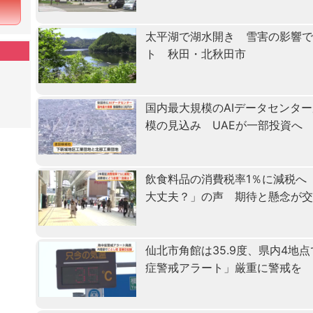
太平湖で湖水開き 雪害の影響で
ト 秋田・北秋田市
国内最大規模のAIデータセンタ
模の見込み UAEが一部投資へ
飲食料品の消費税率1％に減税へ
大丈夫？」の声 期待と懸念が
仙北市角館は35.9度、県内4地
症警戒アラート」厳重に警戒を