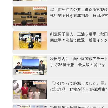
潟上市発注の公共工事巡る官製
執行猶予付き有罪判決 秋田地
剣道男子個人、三浦歩選手（秋田
商は準々決勝で敗退 近畿イン
秋田県内に「熱中症警戒アラート
手で35度予想 最大級の警戒を
『わけあって絶滅しました。展』
に記念品 動物が語る“絶滅理由
秋田県警と秋田ケーブルテレビ