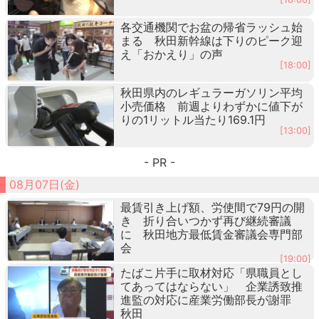
各交通機関でお盆の帰省ラッシュ始
まる 秋田新幹線は下りのピーク迎
え「おかえり」の声
[18:00]
秋田県内のレギュラーガソリン平均
小売価格 前週よりわずかに値下が
りの1リットル当たり169.1円
[13:00]
- PR -
08月07日(金)
最賃引き上げ額、労使間で79円の開
き 折り合いつかず再び継続審議
に 秋田地方最低賃金審議会専門部
会
[19:00]
たばこ片手に取材対応「県職員とし
てあってはならない」 企業誘致推
進監の対応に産業労働部長が謝罪
秋田