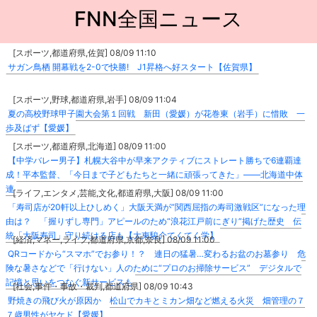
FNN全国ニュース
[スポーツ,都道府県,佐賀] 08/09 11:10
サガン鳥栖 開幕戦を2-0で快勝! J1昇格へ好スタート【佐賀県】
[スポーツ,野球,都道府県,岩手] 08/09 11:04
夏の高校野球甲子園大会第１回戦 新田（愛媛）が花巻東（岩手）に惜敗 一
歩及ばず【愛媛】
[スポーツ,都道府県,北海道] 08/09 11:00
【中学バレー男子】札幌大谷中が早来アクティブにストレート勝ちで6連覇達
成！平本監督、「今日まで子どもたちと一緒に頑張ってきた」――北海道中体
連
[ライフ,エンタメ,芸能,文化,都道府県,大阪] 08/09 11:00
「寿司店が20軒以上ひしめく」大阪天満が”関西屈指の寿司激戦区”になった理
由は？ 「握りずし専門」アピールのため“浪花江戸前にぎり”掲げた歴史 伝
統「大阪寿司」守り続ける店も【大東駿介てくてく学】
[経済,マネー,ライフ,都道府県,京都,奈良] 08/09 11:00
QRコードから“スマホ”でお参り！？ 連日の猛暑…変わるお盆のお墓参り 危
険な暑さなどで「行けない」人のために“プロのお掃除サービス” デジタルで
記憶と思いをつなぐ新サービスも
[社会,事件・事故・裁判,都道府県] 08/09 10:43
野焼きの飛び火が原因か 松山でカキとミカン畑など燃える火災 畑管理の７
７歳男性がヤケド【愛媛】