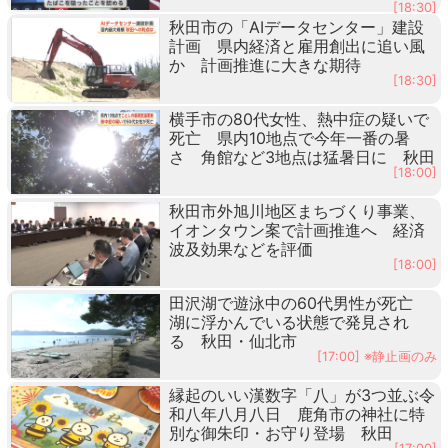
[18:30]
秋田市の「AIデータセンター」建設
計画 県内経済と雇用創出に追い風
か 計画推進に大きな期待
[18:30]
横手市の80代女性、熱中症の疑いで
死亡 県内10地点で今年一番の暑
さ 角館など3地点は猛暑日に 秋田
[18:00]
秋田市外旭川地区まちづくり事業、
イオンタウン案で計画推進へ 経済
波及効果などを評価
[18:00]
田沢湖で遊泳中の60代男性が死亡
湖に浮かんでいる状態で発見され
る 秋田・仙北市
[17:00] ※静止画のみ
縁起のいい漢数字「八」が3つ並ぶ令
和八年八月八日 鹿角市の神社に特
別な御朱印・お守り登場 秋田