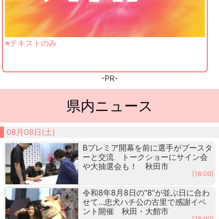
※テキストのみ
-PR-
県内ニュース
08月08日(土)
Bプレミア開幕を前に選手がブースタ
ーと交流 トークショーにサイン会
や大抽選会も！ 秋田市
[18:00]
令和8年8月8日の“8”が並ぶ日に合わ
せて…忠犬ハチ公の古里で感謝イベ
ント開催 秋田・大館市
[18:00]