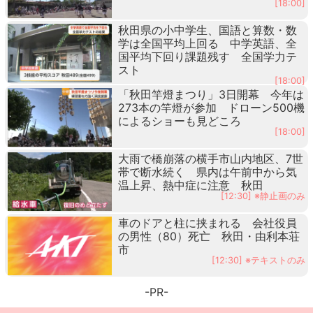
[18:00]
秋田県の小中学生、国語と算数・数
学は全国平均上回る 中学英語、全
国平均下回り課題残す 全国学力テ
スト
[18:00]
「秋田竿燈まつり」3日開幕 今年は
273本の竿燈が参加 ドローン500機
によるショーも見どころ
[18:00]
大雨で橋崩落の横手市山内地区、7世
帯で断水続く 県内は午前中から気
温上昇、熱中症に注意 秋田
[12:30] ※静止画のみ
車のドアと柱に挟まれる 会社役員
の男性（80）死亡 秋田・由利本荘
市
[12:30] ※テキストのみ
-PR-