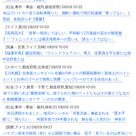
[社会,事件・事故・裁判,都道府県] 08/09 10:25
松山でパトカー見て自転車降りた 酒酔い運転で現行犯逮捕「乗ってない」と
否認 名前語らず【愛媛】
[ライフ,新潟] 08/09 10:00
【長岡花火】「世界へ発信してほしい」平和願う2万発超の花火が観客魅
了！“フェニックス”には被災地熊本への思いも「誰も一人ではない」
[気象・災害,ライフ,宮崎] 08/09 10:00
【猛暑対策】建設現場に「ウインドウエアコン」導入 従業員を守る新たな熱
中症対策とは
[スポーツ,都道府県,北海道] 08/09 10:00
【J2札幌】北海道コンサドーレ札幌が5年ぶりの開幕戦勝利！新加入のペイシ
ョットと白井のゴールで徳島に快勝「いいプレーができる自信があった」
[社会,ライフ,教育・子育て,都道府県,愛知] 08/09 10:00
捨てた飼い主は“書類送検”も…捨てられた側のペットたちはその後どうなるの
か 動物愛護センターで「いのちの教室」
[社会,事件・事故・裁判,神奈川] 08/09 10:00
「先日誘拐されました」地元のシンボル「河童兄妹」像盗まれる “置き手
紙”に「帰りたい」 特製衣装で34年愛される 銅を狙った犯行か 神奈川
[国際,アメリカ] 08/09 09:21
バイデン前米大統領（83）がん闘病で強い痛み 息子「見ているのは本当につ