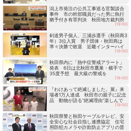
潟上市発注の公共工事巡る官製談合
事件 市の幹部職員だった男に執行
猶予付き有罪判決 秋田地方裁判所
[19:00]
剣道男子個人、三浦歩選手（秋田商3
年）3位入賞 男子団体・秋田商は
準々決勝で敗退 近畿インターハイ
[19:00]
秋田県内に「熱中症警戒アラート」
発表 6日は北秋田市鷹巣・横手で
35度予想 最大級の警戒を
[18:00]
『わけあって絶滅しました。展』来
場者1万人達成 秋田市の親子に記念
品 動物が語る“絶滅理由”楽しんで
[19:00]
秋田県警と秋田ケーブルテレビ、安
全安心な社会目指し連携協定 住宅
用防犯カメラや詐欺防止アプリの普