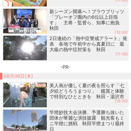
[17:00]
新シーズン開幕へ！ブラウブリッツ
「プレーオフ圏内の6位以上目指
す」 主将・監督ら、知事に抱負
秋田
[12:00]
2日連続の「熱中症警戒アラート」発
表 各地で午前中から真夏日に 最
大級の熱中症対策を 秋田
[11:30]
-PR-
08月06日(木)
美人画が優しく夏の夜を照らす「七
夕絵どうろうまつり」 鑑賞と体験
で特別なひとときを 秋田・湯沢市
[19:30]
竿燈妙技大会決勝、予選勝ち抜いた
団体が華麗な演技披露 観光客もミ
ニ竿燈に挑戦 秋田竿燈まつり最終
日