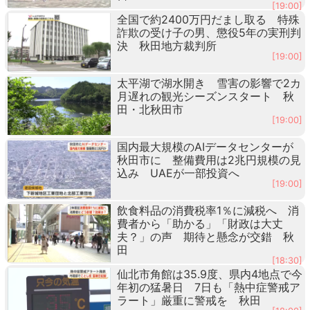
[19:00]
全国で約2400万円だまし取る 特殊
詐欺の受け子の男、懲役5年の実刑判
決 秋田地方裁判所
[19:00]
太平湖で湖水開き 雪害の影響で2カ
月遅れの観光シーズンスタート 秋
田・北秋田市
[19:00]
国内最大規模のAIデータセンターが
秋田市に 整備費用は2兆円規模の見
込み UAEが一部投資へ
[19:00]
飲食料品の消費税率1％に減税へ 消
費者から「助かる」「財政は大丈
夫？」の声 期待と懸念が交錯 秋
田
[18:30]
仙北市角館は35.9度、県内4地点で今
年初の猛暑日 7日も「熱中症警戒ア
ラート」厳重に警戒を 秋田