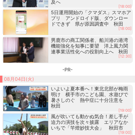
及へ
[18:00]
5日運用開始の「クマダス」スマホア
プリ アンドロイド版、ダウンロー
ドできず 県が原因調査中 秋田
[18:00]
男鹿市の商工関係者、船川港の港湾
機能強化を知事に要望 洋上風力関
連事業活性化への役割向上へ 秋田
[12:30]
-PR-
08月04日(火)
いよいよ夏本番へ！東北北部が梅雨
明け 横手市のこども園、水遊びで
暑さしのぐ 熱中症に十分注意を
秋田
[19:00]
風が吹いても動かぬ気合！差し手が
迫力の演技を次々披露 エリアなか
いちで「竿燈妙技大会」 秋田市
[19:00]