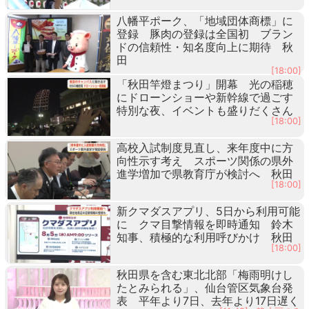
八幡平ポーク、「地域団体商標」に
登録 豚肉の登録は全国初 ブラン
ドの信頼性・知名度向上に期待 秋
田
[18:00]
「秋田竿燈まつり」開幕 光の稲穂
にドローンショーや新幹線で過ごす
特別な夜、イベントも盛りだくさん
[18:00]
高校入試制度見直し、来年度中に方
向性示す考え スポーツ関係の県外
進学増加で県教育庁が検討へ 秋田
[18:00]
新クマダスアプリ、5日から利用可能
に クマ目撃情報を即時通知 鈴木
知事、積極的な利用呼びかけ 秋田
[18:00]
秋田県を含む東北北部「梅雨明けし
たとみられる」、仙台管区気象台発
表 平年より7日、去年より17日遅く