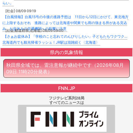
らい」
[社会] 08/09 09:19
【台風情報】台風15号の今後の進路予想は 11日から12日にかけて、東北地方
に上陸するおそれ 進路によっては北海道や関東でも雨の強まる所がある見込
み お盆休みの交通機関への影響に注意
[社会,都道府県,北海道] 08/09 09:00
【さぁお盆休み】「学校のこと忘れてのんびりしたい」子どもたちワクワク…
北海道内でも観光帰省ラッシュ！JR駅は混雑続く〈北海道〉
県内の気象情報
秋田県全域では、雷注意報が継続中です
（2026年08月
09日 11時20分発表）
FNN.JP
フジテレビ系列28局
すべてのニュースは