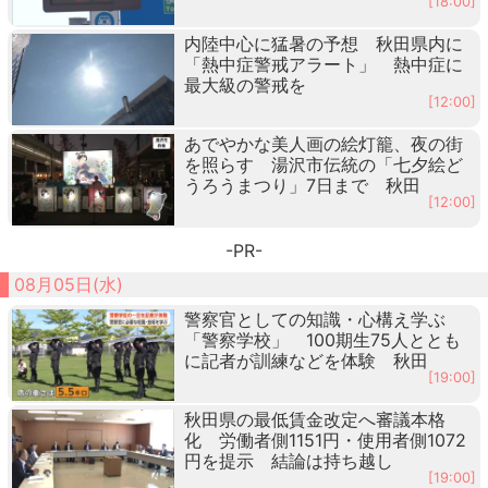
[18:00]
内陸中心に猛暑の予想 秋田県内に
「熱中症警戒アラート」 熱中症に
最大級の警戒を
[12:00]
あでやかな美人画の絵灯籠、夜の街
を照らす 湯沢市伝統の「七夕絵ど
うろうまつり」7日まで 秋田
[12:00]
-PR-
08月05日(水)
警察官としての知識・心構え学ぶ
「警察学校」 100期生75人ととも
に記者が訓練などを体験 秋田
[19:00]
秋田県の最低賃金改定へ審議本格
化 労働者側1151円・使用者側1072
円を提示 結論は持ち越し
[19:00]