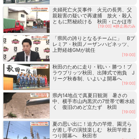
夫婦死亡火災事件 火元の長男、父
親殺害の疑いで再逮捕 放火・殺人
ともに黙秘続ける 秋田・にかほ市
[19:00] ※静止画のみ
「県民の誇りとなるチームに」 Bプ
レミア・秋田ノーザンハピネッツ、
上野経雄GMが就任
[19:00]
秋田のために走り・戦い・勝つ！ブ
ラウブリッツ秋田、出陣式で抱負 J
リーグ秋春制、いよいよ開幕へ
[19:00]
県内14地点で真夏日観測 暑さの
中、横手市山内黒沢の7世帯で断水続
く 復旧のめど立たず 秋田
[19:00]
夏の思い出に！迫力の竿燈、園児ら
が差し手の演技楽しむ 秋田竿燈ま
つり開幕へ 秋田市