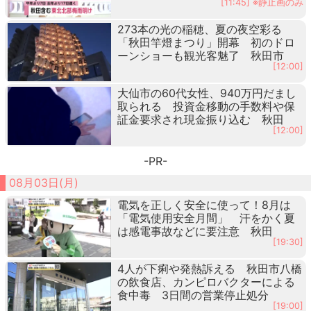
[11:45] ※静止画のみ
273本の光の稲穂、夏の夜空彩る
「秋田竿燈まつり」開幕 初のドロ
ーンショーも観光客魅了 秋田市
[12:00]
大仙市の60代女性、940万円だまし
取られる 投資金移動の手数料や保
証金要求され現金振り込む 秋田
[12:00]
-PR-
08月03日(月)
電気を正しく安全に使って！8月は
「電気使用安全月間」 汗をかく夏
は感電事故などに要注意 秋田
[19:30]
4人が下痢や発熱訴える 秋田市八橋
の飲食店、カンピロバクターによる
食中毒 3日間の営業停止処分
[19:00]