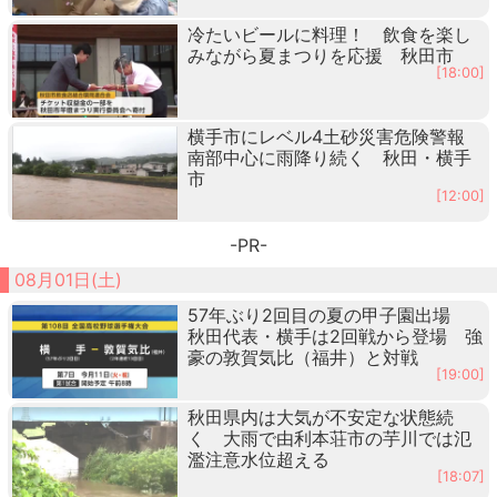
冷たいビールに料理！ 飲食を楽し
みながら夏まつりを応援 秋田市
[18:00]
横手市にレベル4土砂災害危険警報
南部中心に雨降り続く 秋田・横手
市
[12:00]
-PR-
08月01日(土)
57年ぶり2回目の夏の甲子園出場
秋田代表・横手は2回戦から登場 強
豪の敦賀気比（福井）と対戦
[19:00]
秋田県内は大気が不安定な状態続
く 大雨で由利本荘市の芋川では氾
濫注意水位超える
[18:07]