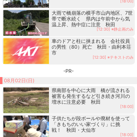
[18:00]
大雨で橋崩落の横手市山内地区、7世
帯で断水続く 県内は午前中から気
温上昇、熱中症に注意 秋田
[12:30] ※静止画のみ
車のドアと柱に挟まれる 会社役員
の男性（80）死亡 秋田・由利本荘
市
[12:30] ※テキストのみ
-PR-
08月02日(日)
県南部を中心に大雨 橋が流される
被害も発生するなど引き続き河川の
増水に注意必要 秋田
[18:00]
子供たちが段ボールや廃材を使って
「きもちのいい家づくり」に挑
戦！ 秋田・大仙市
[18:00]