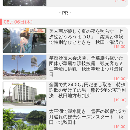
- PR -
08月06日(木)
美人画が優しく夏の夜を照らす「七
夕絵どうろうまつり」 鑑賞と体験
で特別なひとときを 秋田・湯沢市
[19:30]
竿燈妙技大会決勝、予選勝ち抜いた
団体が華麗な演技披露 観光客もミ
ニ竿燈に挑戦 秋田竿燈まつり最終
日
[19:00]
全国で約2400万円だまし取る 特殊
詐欺の受け子の男、懲役5年の実刑判
決 秋田地方裁判所
[19:00]
太平湖で湖水開き 雪害の影響で2カ
月遅れの観光シーズンスタート 秋
田・北秋田市
[19:00]