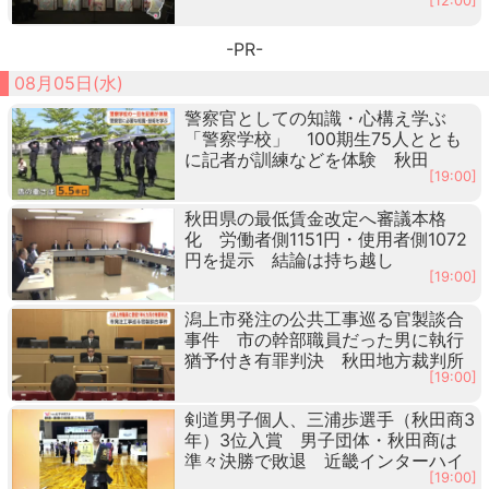
[12:00]
-PR-
08月05日(水)
警察官としての知識・心構え学ぶ
「警察学校」 100期生75人ととも
に記者が訓練などを体験 秋田
[19:00]
秋田県の最低賃金改定へ審議本格
化 労働者側1151円・使用者側1072
円を提示 結論は持ち越し
[19:00]
潟上市発注の公共工事巡る官製談合
事件 市の幹部職員だった男に執行
猶予付き有罪判決 秋田地方裁判所
[19:00]
剣道男子個人、三浦歩選手（秋田商3
年）3位入賞 男子団体・秋田商は
準々決勝で敗退 近畿インターハイ
[19:00]