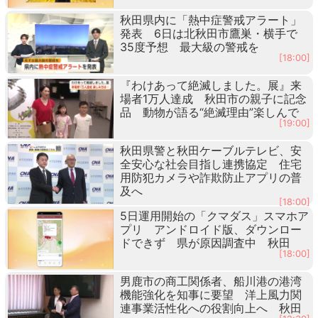
秋田県内に「熱中症警戒アラート」
発表 6日は北秋田市鷹巣・横手で
35度予想 最大級の警戒を
[18:00]
『わけあって絶滅しました。展』来
場者1万人達成 秋田市の親子に記念
品 動物が語る“絶滅理由”楽しんで
[19:00]
秋田県警と秋田ケーブルテレビ、安
全安心な社会目指し連携協定 住宅
用防犯カメラや詐欺防止アプリの普
及へ
[18:00]
5日運用開始の「クマダス」スマホア
プリ アンドロイド版、ダウンロー
ドできず 県が原因調査中 秋田
[18:00]
男鹿市の商工関係者、船川港の港湾
機能強化を知事に要望 洋上風力関
連事業活性化への役割向上へ 秋田