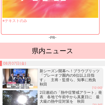
※テキストのみ
-PR-
県内ニュース
08月07日(金)
新シーズン開幕へ！ブラウブリッツ
「プレーオフ圏内の6位以上目指
す」 主将・監督ら、知事に抱負
秋田
[12:00]
2日連続の「熱中症警戒アラート」発
表 各地で午前中から真夏日に 最
大級の熱中症対策を 秋田
[11:30]