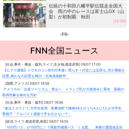
伝統の十和田八幡平駅伝競走全国大
会 雨の中のレースは富士山GX（山
梨）が初制覇 秋田
[15:30]
-PR-
FNN全国ニュース
[社会,事件・事故・裁判,ライフ,生き物,都道府県] 08/07 17:00
【ヒグマ速報】トウモロコシ約100本食い荒らす！付近には足跡も_市が看板を
設置_箱わなの設置も検討〈北海道函館市〉
[国際,アメリカ] 08/07 16:56
アメリカが「出産ツーリズム」禁止へ トランプ氏が大統領令に署名 国籍の
取得対象を狭める方針
[社会,事件・事故・裁判] 08/07 16:56
“違法スカウト”に大学生急増 歌舞伎町で摘発49人のうち4人に1人が大学生
警視庁「アルバイト感覚で手を出さないで」
[経済,ライフ,都道府県,鳥取] 08/07 16:55
「100円バス」が150円に！？鳥取市循環バス「くる梨」 来春の運賃改定め