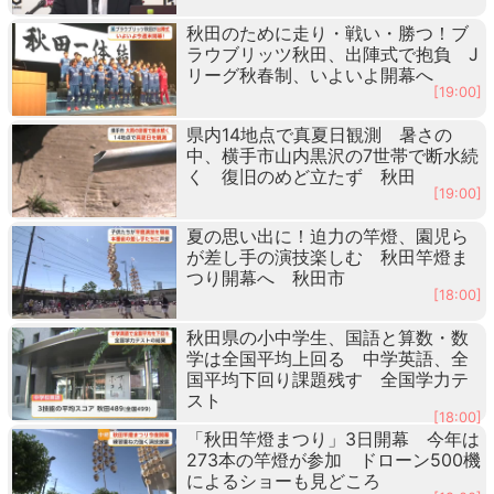
秋田のために走り・戦い・勝つ！ブ
ラウブリッツ秋田、出陣式で抱負 J
リーグ秋春制、いよいよ開幕へ
[19:00]
県内14地点で真夏日観測 暑さの
中、横手市山内黒沢の7世帯で断水続
く 復旧のめど立たず 秋田
[19:00]
夏の思い出に！迫力の竿燈、園児ら
が差し手の演技楽しむ 秋田竿燈ま
つり開幕へ 秋田市
[18:00]
秋田県の小中学生、国語と算数・数
学は全国平均上回る 中学英語、全
国平均下回り課題残す 全国学力テ
スト
[18:00]
「秋田竿燈まつり」3日開幕 今年は
273本の竿燈が参加 ドローン500機
によるショーも見どころ