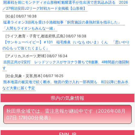
開幕戦を前にモンテディオ山形柳町魁耀選手が生出演で意気込み語る 2026
／27明治安田J2リーグ対戦カード全掲載【山形発】
[社会] 08/07 16:38
猛暑ライオン3頭死を受け小池都知事「飼育施設の暑熱対策を指示した」
「人間もライオンもみんな一緒」
[ライフ,教育・子育て,都道府県,広島] 08/07 16:38
【サンキューベイビー】＃131 稲毛惟眞（いなも ゆいま）くん 「思いやり
の心もって強くたくましく」
[アメリカ,スポーツ,野球] 08/07 16:34
吉田正尚が2安打 レッドソックスがサヨナラ勝ちで8連勝、4時間超の激闘制
す
[社会,気象・災害,熊本] 08/07 16:25
熊本地震の被災地で続く断水、物資の受け入れ一部再開も 8日以降に飲み水
など大量に届く予定
県内の気象情報
秋田県全域では、雷注意報が継続中です
（2026年08月
07日 17時00分発表）
FNN.JP