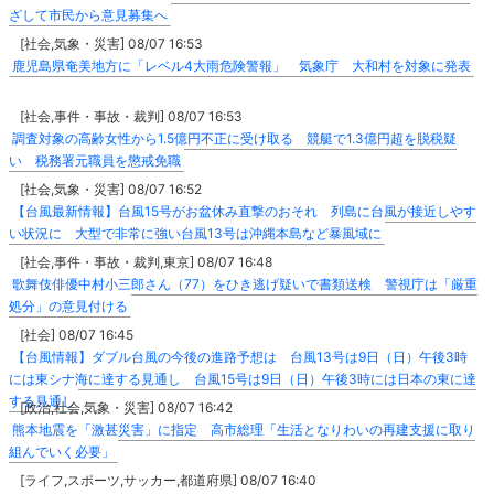
ざして市民から意見募集へ
[社会,気象・災害] 08/07 16:53
鹿児島県奄美地方に「レベル4大雨危険警報」 気象庁 大和村を対象に発表
[社会,事件・事故・裁判] 08/07 16:53
調査対象の高齢女性から1.5億円不正に受け取る 競艇で1.3億円超を脱税疑
い 税務署元職員を懲戒免職
[社会,気象・災害] 08/07 16:52
【台風最新情報】台風15号がお盆休み直撃のおそれ 列島に台風が接近しやす
い状況に 大型で非常に強い台風13号は沖縄本島など暴風域に
[社会,事件・事故・裁判,東京] 08/07 16:48
歌舞伎俳優中村小三郎さん（77）をひき逃げ疑いで書類送検 警視庁は「厳重
処分」の意見付ける
[社会] 08/07 16:45
【台風情報】ダブル台風の今後の進路予想は 台風13号は9日（日）午後3時
には東シナ海に達する見通し 台風15号は9日（日）午後3時には日本の東に達
する見通し
[政治,社会,気象・災害] 08/07 16:42
熊本地震を「激甚災害」に指定 高市総理「生活となりわいの再建支援に取り
組んでいく必要」
[ライフ,スポーツ,サッカー,都道府県] 08/07 16:40