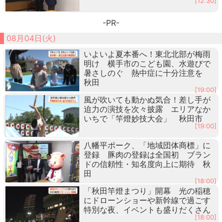
[12:30]
-PR-
08月04日(火)
いよいよ夏本番へ！東北北部が梅雨
明け 横手市のこども園、水遊びで
暑さしのぐ 熱中症に十分注意を
秋田
[19:00]
風が吹いても動かぬ気合！差し手が
迫力の演技を次々披露 エリアなか
いちで「竿燈妙技大会」 秋田市
[19:00]
八幡平ポーク、「地域団体商標」に
登録 豚肉の登録は全国初 ブラン
ドの信頼性・知名度向上に期待 秋
田
[18:00]
「秋田竿燈まつり」開幕 光の稲穂
にドローンショーや新幹線で過ごす
特別な夜、イベントも盛りだくさん
[18:00]