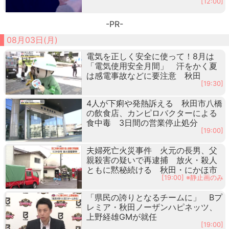
[12:00]
-PR-
08月03日(月)
電気を正しく安全に使って！8月は
「電気使用安全月間」 汗をかく夏
は感電事故などに要注意 秋田
[19:30]
4人が下痢や発熱訴える 秋田市八橋
の飲食店、カンピロバクターによる
食中毒 3日間の営業停止処分
[19:00]
夫婦死亡火災事件 火元の長男、父
親殺害の疑いで再逮捕 放火・殺人
ともに黙秘続ける 秋田・にかほ市
[19:00] ※静止画のみ
「県民の誇りとなるチームに」 Bプ
レミア・秋田ノーザンハピネッツ、
上野経雄GMが就任
[19:00]