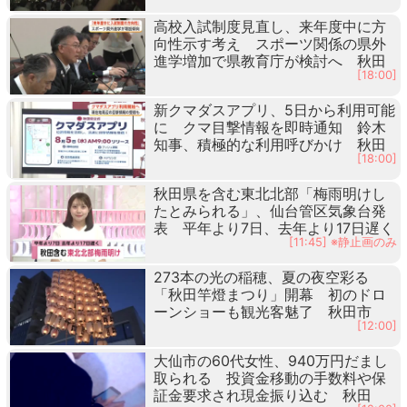
高校入試制度見直し、来年度中に方
向性示す考え スポーツ関係の県外
進学増加で県教育庁が検討へ 秋田
[18:00]
新クマダスアプリ、5日から利用可能
に クマ目撃情報を即時通知 鈴木
知事、積極的な利用呼びかけ 秋田
[18:00]
秋田県を含む東北北部「梅雨明けし
たとみられる」、仙台管区気象台発
表 平年より7日、去年より17日遅く
[11:45] ※静止画のみ
273本の光の稲穂、夏の夜空彩る
「秋田竿燈まつり」開幕 初のドロ
ーンショーも観光客魅了 秋田市
[12:00]
大仙市の60代女性、940万円だまし
取られる 投資金移動の手数料や保
証金要求され現金振り込む 秋田