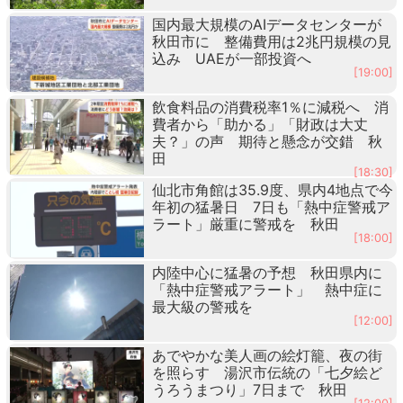
国内最大規模のAIデータセンターが
秋田市に 整備費用は2兆円規模の見
込み UAEが一部投資へ
[19:00]
飲食料品の消費税率1％に減税へ 消
費者から「助かる」「財政は大丈
夫？」の声 期待と懸念が交錯 秋
田
[18:30]
仙北市角館は35.9度、県内4地点で今
年初の猛暑日 7日も「熱中症警戒ア
ラート」厳重に警戒を 秋田
[18:00]
内陸中心に猛暑の予想 秋田県内に
「熱中症警戒アラート」 熱中症に
最大級の警戒を
[12:00]
あでやかな美人画の絵灯籠、夜の街
を照らす 湯沢市伝統の「七夕絵ど
うろうまつり」7日まで 秋田