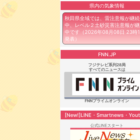
県内の気象情報
秋田県全域では、雷注意報が継続
中、レベル２土砂災害注意報が継
中です
（2026年08月08日 23時
発表）
FNN.JP
フジテレビ系列28局
すべてのニュースは
FNNプライムオンライン
[New!]LINE・Smartnews・You
公式LINEスタート