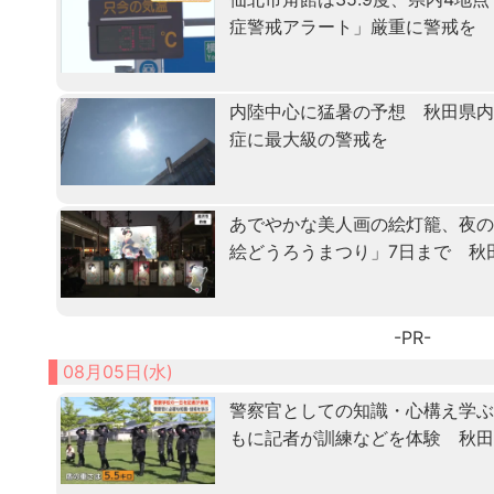
症警戒アラート」厳重に警戒を
内陸中心に猛暑の予想 秋田県
症に最大級の警戒を
あでやかな美人画の絵灯籠、夜
絵どうろうまつり」7日まで 秋
-PR-
08月05日(水)
警察官としての知識・心構え学ぶ「
もに記者が訓練などを体験 秋