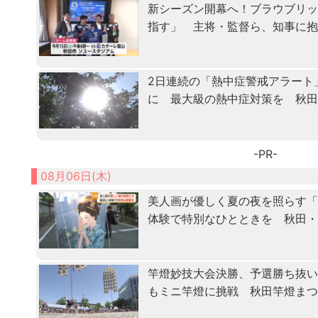
新シーズン開幕へ！ブラウブリッ
指す」 主将・監督ら、知事に
2日連続の「熱中症警戒アラート
に 最大級の熱中症対策を 秋
-PR-
08月06日(木)
美人画が優しく夏の夜を照らす
体験で特別なひとときを 秋田
竿燈妙技大会決勝、予選勝ち抜
もミニ竿燈に挑戦 秋田竿燈ま