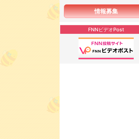
情報募集
FNNビデオPost