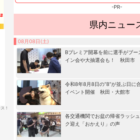
-PR-
県内ニュー
08月08日(土)
Bプレミア開幕を前に選手がブー
イン会や大抽選会も！ 秋田市
令和8年8月8日の“8”が並ぶ日
イベント開催 秋田・大館市
ース！
各交通機関でお盆の帰省ラッシ
ク迎え「おかえり」の声