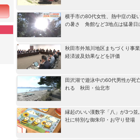
横手市の80代女性、熱中症の疑
の暑さ 角館など3地点は猛暑日
秋田市外旭川地区まちづくり事
経済波及効果などを評価
田沢湖で遊泳中の60代男性が死
れる 秋田・仙北市
縁起のいい漢数字「八」が3つ並
社に特別な御朱印・お守り登場