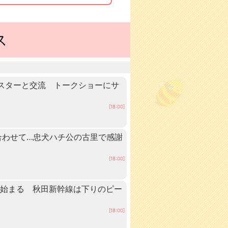
ス
スターと交流 トークショーにサ
[18:00]
に合わせて…忠犬ハチ公の古里で感謝
[18:00]
ュ始まる 秋田新幹線は下りのピー
[18:00]