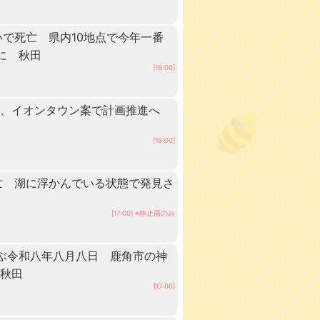
いで死亡 県内10地点で今年一番
に 秋田
[18:00]
業、イオンタウン案で計画推進へ
[18:00]
亡 湖に浮かんでいる状態で発見さ
[17:00] ※静止画のみ
ぶ令和八年八月八日 鹿角市の神
 秋田
[17:00]