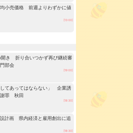
平均小売価格 前週よりわずかに値
[13:00]
の開き 折り合いつかず再び継続審
専門部会
[19:00]
としてあってはならない」 企業誘
が謝罪 秋田
[18:30]
建設計画 県内経済と雇用創出に追
[18:30]