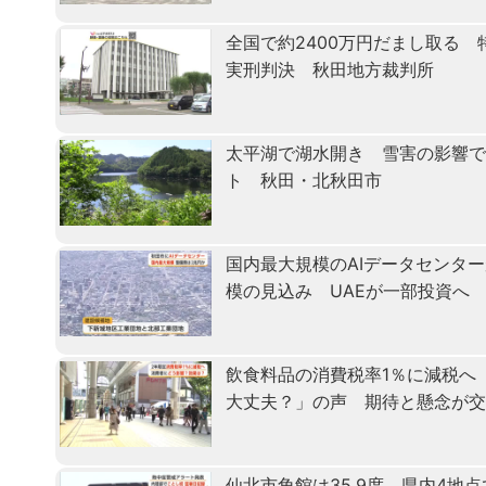
全国で約2400万円だまし取る
実刑判決 秋田地方裁判所
太平湖で湖水開き 雪害の影響で
ト 秋田・北秋田市
国内最大規模のAIデータセンタ
模の見込み UAEが一部投資へ
飲食料品の消費税率1％に減税へ
大丈夫？」の声 期待と懸念が
仙北市角館は35.9度、県内4地