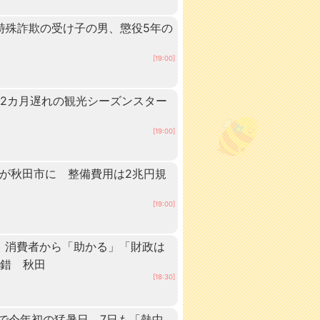
 特殊詐欺の受け子の男、懲役5年の
[19:00]
2カ月遅れの観光シーズンスター
[19:00]
ーが秋田市に 整備費用は2兆円規
[19:00]
 消費者から「助かる」「財政は
交錯 秋田
[18:30]
点で今年初の猛暑日 7日も「熱中