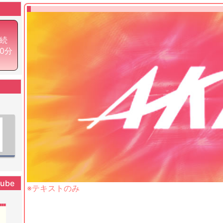
続
10分
tube
※テキストのみ