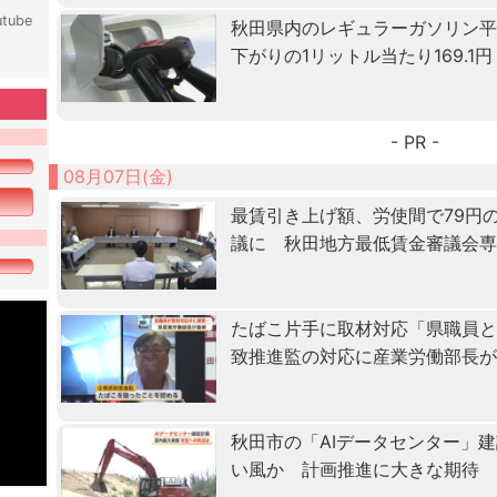
tube
秋田県内のレギュラーガソリン
下がりの1リットル当たり169.1円
- PR -
08月07日(金)
最賃引き上げ額、労使間で79円
議に 秋田地方最低賃金審議会
たばこ片手に取材対応「県職員
致推進監の対応に産業労働部長
秋田市の「AIデータセンター」
い風か 計画推進に大きな期待