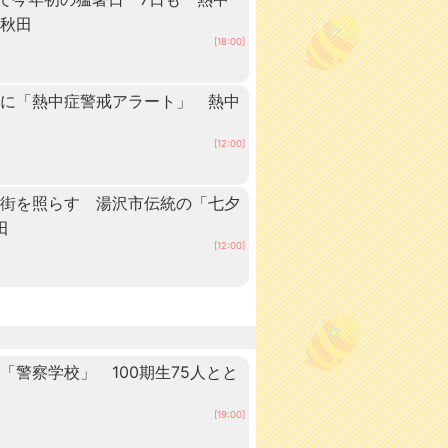
 秋田
[18:00]
内に「熱中症警戒アラート」 熱中
[12:00]
の街を照らす 湯沢市伝統の「七夕
田
[12:00]
警察学校」 100期生75人とと
田
[19:00]