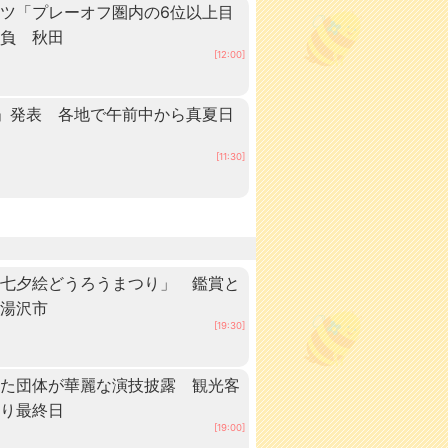
ツ「プレーオフ圏内の6位以上目
抱負 秋田
[12:00]
」発表 各地で午前中から真夏日
田
[11:30]
「七夕絵どうろうまつり」 鑑賞と
・湯沢市
[19:30]
いた団体が華麗な演技披露 観光客
つり最終日
[19:00]