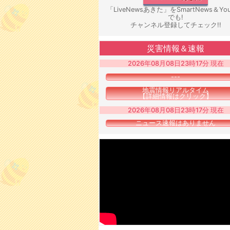
「LiveNewsあきた」をSmartNews＆You
でも!
チャンネル登録してチェック!!
災害情報＆速報
2026年08月08日23時17分 現在
---
地震情報リアルタイム
【詳細情報はクリック】
2026年08月08日23時17分 現在
ニュース速報はありません