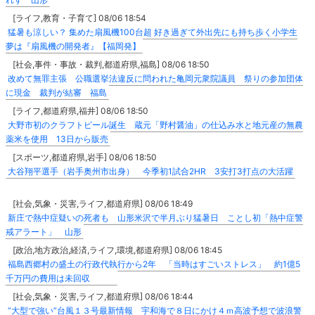
[ライフ,教育・子育て] 08/06 18:54
猛暑も涼しい？ 集めた扇風機100台超 好き過ぎて外出先にも持ち歩く小学生
夢は『扇風機の開発者』【福岡発】
[社会,事件・事故・裁判,都道府県,福島] 08/06 18:50
改めて無罪主張 公職選挙法違反に問われた亀岡元衆院議員 祭りの参加団体
に現金 裁判が結審 福島
[ライフ,都道府県,福井] 08/06 18:50
大野市初のクラフトビール誕生 蔵元「野村醤油」の仕込み水と地元産の無農
薬米を使用 13日から販売
[スポーツ,都道府県,岩手] 08/06 18:50
大谷翔平選手（岩手奥州市出身） 今季初1試合2HR 3安打3打点の大活躍
[社会,気象・災害,ライフ,都道府県] 08/06 18:49
新庄で熱中症疑いの死者も 山形米沢で半月ぶり猛暑日 ことし初「熱中症警
戒アラート」 山形
[政治,地方政治,経済,ライフ,環境,都道府県] 08/06 18:45
福島西郷村の盛土の行政代執行から2年 「当時はすごいストレス」 約1億5
千万円の費用は未回収
[社会,気象・災害,ライフ,都道府県] 08/06 18:44
“大型で強い”台風１３号最新情報 宇和海で８日にかけ４ｍ高波予想で波浪警