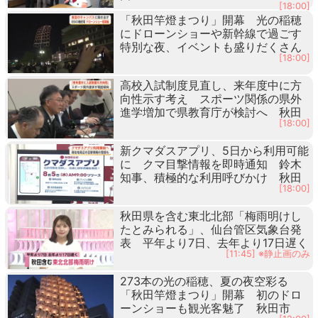
[18:00]
「秋田竿燈まつり」開幕 光の稲穂
にドローンショーや新幹線で過ごす
特別な夜、イベントも盛りだくさん
[18:00]
高校入試制度見直し、来年度中に方
向性示す考え スポーツ関係の県外
進学増加で県教育庁が検討へ 秋田
[18:00]
新クマダスアプリ、5日から利用可能
に クマ目撃情報を即時通知 鈴木
知事、積極的な利用呼びかけ 秋田
[18:00]
秋田県を含む東北北部「梅雨明けし
たとみられる」、仙台管区気象台発
表 平年より7日、去年より17日遅く
[11:45] ※静止画のみ
273本の光の稲穂、夏の夜空彩る
「秋田竿燈まつり」開幕 初のドロ
ーンショーも観光客魅了 秋田市