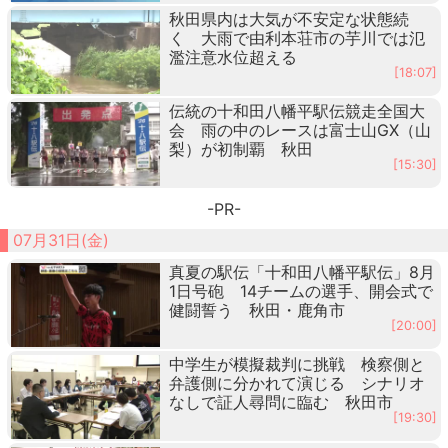
秋田県内は大気が不安定な状態続
く 大雨で由利本荘市の芋川では氾
濫注意水位超える
[18:07]
伝統の十和田八幡平駅伝競走全国大
会 雨の中のレースは富士山GX（山
梨）が初制覇 秋田
[15:30]
-PR-
07月31日(金)
真夏の駅伝「十和田八幡平駅伝」8月
1日号砲 14チームの選手、開会式で
健闘誓う 秋田・鹿角市
[20:00]
中学生が模擬裁判に挑戦 検察側と
弁護側に分かれて演じる シナリオ
なしで証人尋問に臨む 秋田市
[19:30]