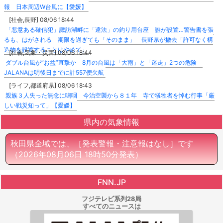
報 日本周辺W台風に【愛媛】
[社会,長野] 08/06 18:44
「悪意ある確信犯」諏訪湖畔に「違法」の釣り用台座 誰が設置…警告書を張
るも、はがされる 期限を過ぎても「そのまま」 長野県が撤去「許可なく構
造物を設置することはやめて」
[社会,気象・災害] 08/06 18:44
ダブル台風が“お盆”直撃か 8月の台風は「大雨」と「迷走」2つの危険
JALANAは明後日までに計557便欠航
[ライフ,都道府県] 08/06 18:43
親族３人失った無念に嗚咽 今治空襲から８１年 寺で犠牲者を悼む行事「厳
しい戦災知って」【愛媛】
県内の気象情報
秋田県全域では、［発表警報・注意報はなし］です
（2026年08月06日 18時50分発表）
FNN.JP
フジテレビ系列28局
すべてのニュースは