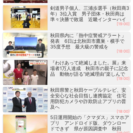
剣道男子個人、三浦歩選手（秋田商3
年）3位入賞 男子団体・秋田商は
準々決勝で敗退 近畿インターハイ
[19:00]
秋田県内に「熱中症警戒アラート」
発表 6日は北秋田市鷹巣・横手で
35度予想 最大級の警戒を
[18:00]
『わけあって絶滅しました。展』来
場者1万人達成 秋田市の親子に記念
品 動物が語る“絶滅理由”楽しんで
[19:00]
秋田県警と秋田ケーブルテレビ、安
全安心な社会目指し連携協定 住宅
用防犯カメラや詐欺防止アプリの普
及へ
[18:00]
5日運用開始の「クマダス」スマホア
プリ アンドロイド版、ダウンロー
ドできず 県が原因調査中 秋田