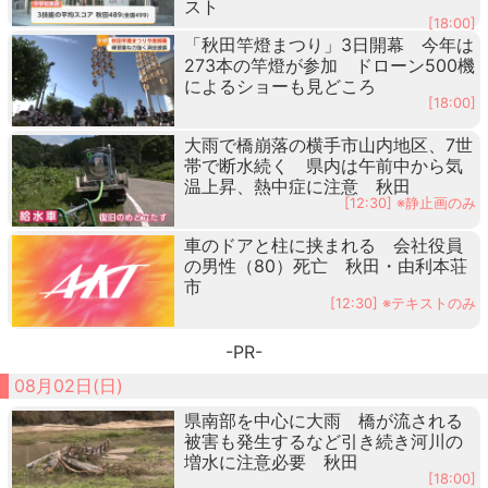
スト
[18:00]
「秋田竿燈まつり」3日開幕 今年は
273本の竿燈が参加 ドローン500機
によるショーも見どころ
[18:00]
大雨で橋崩落の横手市山内地区、7世
帯で断水続く 県内は午前中から気
温上昇、熱中症に注意 秋田
[12:30] ※静止画のみ
車のドアと柱に挟まれる 会社役員
の男性（80）死亡 秋田・由利本荘
市
[12:30] ※テキストのみ
-PR-
08月02日(日)
県南部を中心に大雨 橋が流される
被害も発生するなど引き続き河川の
増水に注意必要 秋田
[18:00]