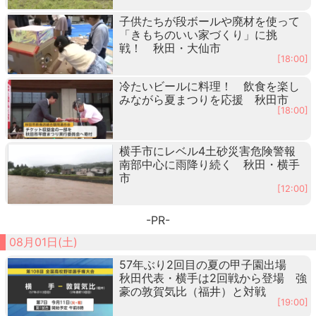
子供たちが段ボールや廃材を使って
「きもちのいい家づくり」に挑
戦！ 秋田・大仙市
[18:00]
冷たいビールに料理！ 飲食を楽し
みながら夏まつりを応援 秋田市
[18:00]
横手市にレベル4土砂災害危険警報
南部中心に雨降り続く 秋田・横手
市
[12:00]
-PR-
08月01日(土)
57年ぶり2回目の夏の甲子園出場
秋田代表・横手は2回戦から登場 強
豪の敦賀気比（福井）と対戦
[19:00]