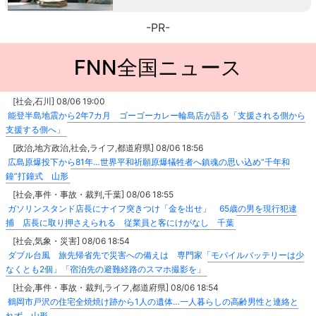
-PR-
FNN全国ニュース
[社会,石川] 08/06 19:00
能登半島地震から2年7カ月 ゴーゴーカレー輪島店が語る「支援される側から
支援する側へ」
[政治,地方政治,社会,ライフ,都道府県] 08/06 18:56
広島原爆投下から81年…世界平和祈願原爆犠牲者へ鎮魂の思い込め“千年和
鐘”打鐘式 山形
[社会,事件・事故・裁判,千葉] 08/06 18:55
ガソリンスタンド店長にナイフ突きつけ「金を出せ」 65歳の男を現行犯逮
捕 店長に取り押さえられる 従業員と客にけがなし 千葉
[社会,気象・災害] 08/06 18:54
ダブル台風 旅先帰省先で災害への備えは 専門家「モバイルバッテリーは少
なくとも2個」「宿泊先の避難経路のスマホ撮影を」
[社会,事件・事故・裁判,ライフ,都道府県] 08/06 18:54
鶴岡市戸沢の住宅全焼焼け跡から1人の遺体…一人暮らしの高齢男性と連絡と
れず 山形