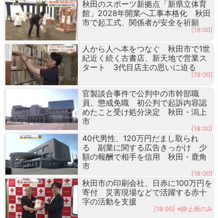
秋田のスポーツ新拠点「新県立体育
館」2028年開業へ工事本格化 秋田
市で起工式、関係者が安全を祈願
[19:00]
人から人へ本をつなぐ 秋田市で1世
紀近く続く古書店、新天地で営業ス
タート 3代目店主の思いに迫る
[19:00]
官製談合事件で公判中の市幹部職
員、懲戒免職 初公判で起訴内容認
めたこと受け処分決定 秋田・潟上
市
[18:00]
40代男性、120万円だまし取られ
る 副業に関する広告きっかけ 少
額の報酬で相手を信用 秋田・鹿角
市
[18:00]
秋田市の印刷会社、日赤に100万円を
寄付 災害現場などで活躍する赤十
字の活動を支援
[18:00] ※静止画のみ