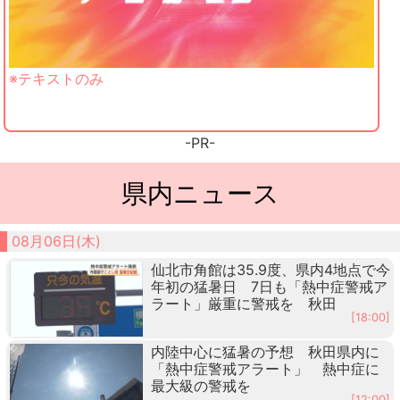
※テキストのみ
-PR-
県内ニュース
08月06日(木)
仙北市角館は35.9度、県内4地点で今
年初の猛暑日 7日も「熱中症警戒ア
ラート」厳重に警戒を 秋田
[18:00]
内陸中心に猛暑の予想 秋田県内に
「熱中症警戒アラート」 熱中症に
最大級の警戒を
[12:00]