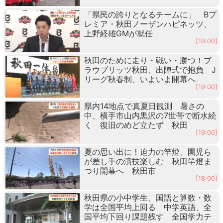
「県民の誇りとなるチームに」 Bプ
レミア・秋田ノーザンハピネッツ、
上野経雄GMが就任
[19:00]
秋田のために走り・戦い・勝つ！ブ
ラウブリッツ秋田、出陣式で抱負 J
リーグ秋春制、いよいよ開幕へ
[19:00]
県内14地点で真夏日観測 暑さの
中、横手市山内黒沢の7世帯で断水続
く 復旧のめど立たず 秋田
[19:00]
夏の思い出に！迫力の竿燈、園児ら
が差し手の演技楽しむ 秋田竿燈ま
つり開幕へ 秋田市
[18:00]
秋田県の小中学生、国語と算数・数
学は全国平均上回る 中学英語、全
国平均下回り課題残す 全国学力テ