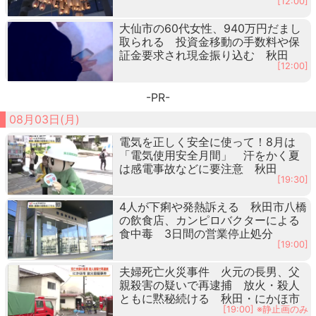
[12:00]
大仙市の60代女性、940万円だまし
取られる 投資金移動の手数料や保
証金要求され現金振り込む 秋田
[12:00]
-PR-
08月03日(月)
電気を正しく安全に使って！8月は
「電気使用安全月間」 汗をかく夏
は感電事故などに要注意 秋田
[19:30]
4人が下痢や発熱訴える 秋田市八橋
の飲食店、カンピロバクターによる
食中毒 3日間の営業停止処分
[19:00]
夫婦死亡火災事件 火元の長男、父
親殺害の疑いで再逮捕 放火・殺人
ともに黙秘続ける 秋田・にかほ市
[19:00] ※静止画のみ