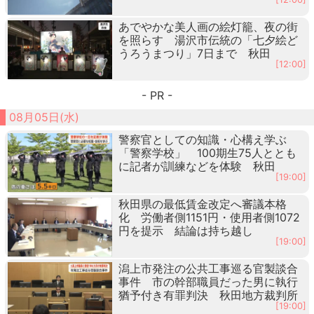
あでやかな美人画の絵灯籠、夜の街
を照らす 湯沢市伝統の「七夕絵ど
うろうまつり」7日まで 秋田
[12:00]
- PR -
08月05日(水)
警察官としての知識・心構え学ぶ
「警察学校」 100期生75人ととも
に記者が訓練などを体験 秋田
[19:00]
秋田県の最低賃金改定へ審議本格
化 労働者側1151円・使用者側1072
円を提示 結論は持ち越し
[19:00]
潟上市発注の公共工事巡る官製談合
事件 市の幹部職員だった男に執行
猶予付き有罪判決 秋田地方裁判所
[19:00]