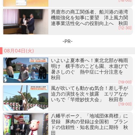
[18:00]
男鹿市の商工関係者、船川港の港湾
機能強化を知事に要望 洋上風力関
連事業活性化への役割向上へ 秋田
[12:30]
-PR-
08月04日(火)
いよいよ夏本番へ！東北北部が梅雨
明け 横手市のこども園、水遊びで
暑さしのぐ 熱中症に十分注意を
秋田
[19:00]
風が吹いても動かぬ気合！差し手が
迫力の演技を次々披露 エリアなか
いちで「竿燈妙技大会」 秋田市
[19:00]
八幡平ポーク、「地域団体商標」に
登録 豚肉の登録は全国初 ブラン
ドの信頼性・知名度向上に期待 秋
田