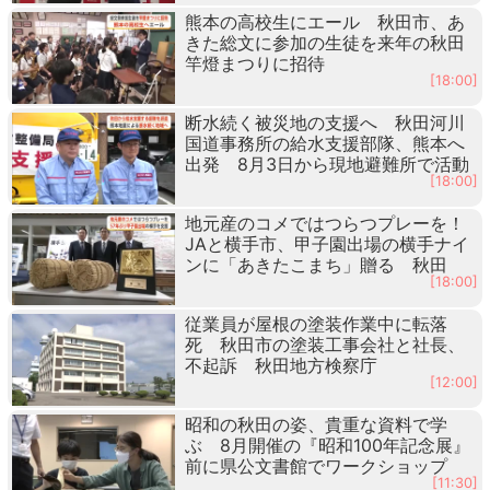
熊本の高校生にエール 秋田市、あ
きた総文に参加の生徒を来年の秋田
竿燈まつりに招待
[18:00]
断水続く被災地の支援へ 秋田河川
国道事務所の給水支援部隊、熊本へ
出発 8月3日から現地避難所で活動
[18:00]
地元産のコメではつらつプレーを！
JAと横手市、甲子園出場の横手ナイ
ンに「あきたこまち」贈る 秋田
[18:00]
従業員が屋根の塗装作業中に転落
死 秋田市の塗装工事会社と社長、
不起訴 秋田地方検察庁
[12:00]
昭和の秋田の姿、貴重な資料で学
ぶ 8月開催の『昭和100年記念展』
前に県公文書館でワークショップ
[11:30]