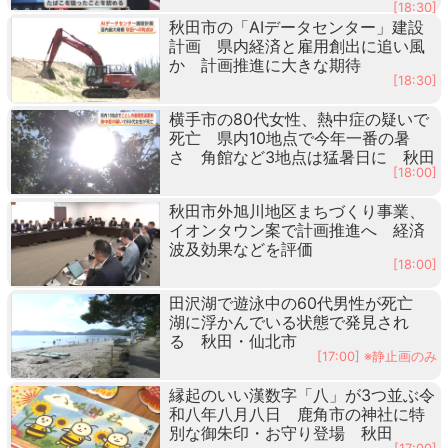
[18:30]
秋田市の「AIデータセンター」建設
計画 県内経済と雇用創出に追い風
か 計画推進に大きな期待
[18:30]
横手市の80代女性、熱中症の疑いで
死亡 県内10地点で今年一番の暑
さ 角館など3地点は猛暑日に 秋田
[18:00]
秋田市外旭川地区まちづくり事業、
イオンタウン案で計画推進へ 経済
波及効果などを評価
[18:00]
田沢湖で遊泳中の60代男性が死亡
湖に浮かんでいる状態で発見され
る 秋田・仙北市
[17:00] ※静止画のみ
縁起のいい漢数字「八」が3つ並ぶ令
和八年八月八日 鹿角市の神社に特
別な御朱印・お守り登場 秋田