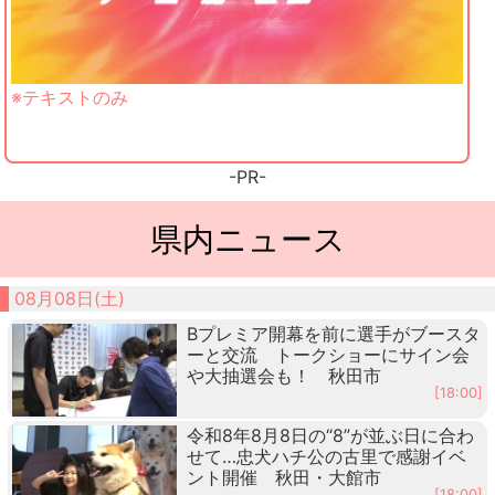
※テキストのみ
-PR-
県内ニュース
08月08日(土)
Bプレミア開幕を前に選手がブースタ
ーと交流 トークショーにサイン会
や大抽選会も！ 秋田市
[18:00]
令和8年8月8日の“8”が並ぶ日に合わ
せて…忠犬ハチ公の古里で感謝イベ
ント開催 秋田・大館市
[18:00]