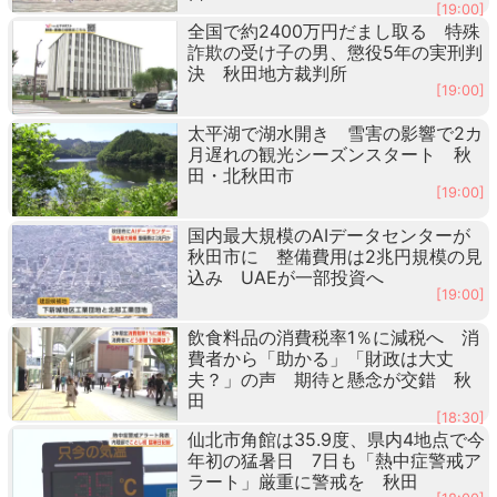
[19:00]
全国で約2400万円だまし取る 特殊
詐欺の受け子の男、懲役5年の実刑判
決 秋田地方裁判所
[19:00]
太平湖で湖水開き 雪害の影響で2カ
月遅れの観光シーズンスタート 秋
田・北秋田市
[19:00]
国内最大規模のAIデータセンターが
秋田市に 整備費用は2兆円規模の見
込み UAEが一部投資へ
[19:00]
飲食料品の消費税率1％に減税へ 消
費者から「助かる」「財政は大丈
夫？」の声 期待と懸念が交錯 秋
田
[18:30]
仙北市角館は35.9度、県内4地点で今
年初の猛暑日 7日も「熱中症警戒ア
ラート」厳重に警戒を 秋田