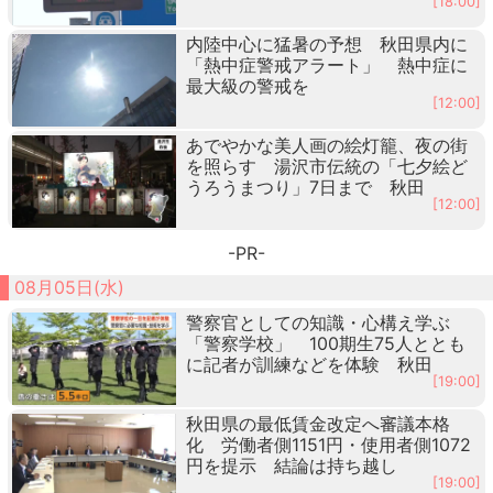
[18:00]
内陸中心に猛暑の予想 秋田県内に
「熱中症警戒アラート」 熱中症に
最大級の警戒を
[12:00]
あでやかな美人画の絵灯籠、夜の街
を照らす 湯沢市伝統の「七夕絵ど
うろうまつり」7日まで 秋田
[12:00]
-PR-
08月05日(水)
警察官としての知識・心構え学ぶ
「警察学校」 100期生75人ととも
に記者が訓練などを体験 秋田
[19:00]
秋田県の最低賃金改定へ審議本格
化 労働者側1151円・使用者側1072
円を提示 結論は持ち越し
[19:00]