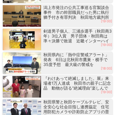
潟上市発注の公共工事巡る官製談合
事件 市の幹部職員だった男に執行
猶予付き有罪判決 秋田地方裁判所
[19:00]
剣道男子個人、三浦歩選手（秋田商3
年）3位入賞 男子団体・秋田商は
準々決勝で敗退 近畿インターハイ
[19:00]
秋田県内に「熱中症警戒アラート」
発表 6日は北秋田市鷹巣・横手で
35度予想 最大級の警戒を
[18:00]
『わけあって絶滅しました。展』来
場者1万人達成 秋田市の親子に記念
品 動物が語る“絶滅理由”楽しんで
[19:00]
秋田県警と秋田ケーブルテレビ、安
全安心な社会目指し連携協定 住宅
用防犯カメラや詐欺防止アプリの普