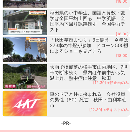
[18:00]
秋田県の小中学生、国語と算数・数
学は全国平均上回る 中学英語、全
国平均下回り課題残す 全国学力テ
スト
[18:00]
「秋田竿燈まつり」3日開幕 今年は
273本の竿燈が参加 ドローン500機
によるショーも見どころ
[18:00]
大雨で橋崩落の横手市山内地区、7世
帯で断水続く 県内は午前中から気
温上昇、熱中症に注意 秋田
[12:30] ※静止画のみ
車のドアと柱に挟まれる 会社役員
の男性（80）死亡 秋田・由利本荘
市
[12:30] ※テキストのみ
-PR-