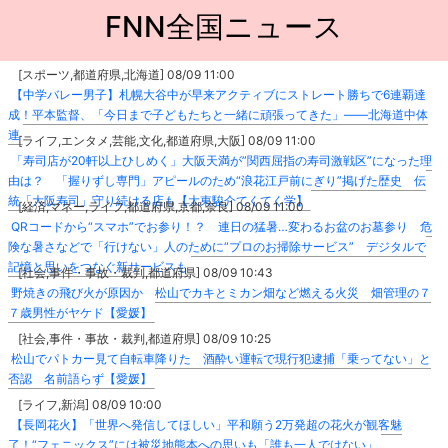
FNN全国ニュース
[スポーツ,都道府県,北海道] 08/09 11:00
【中学バレー男子】札幌大谷中が早来アクティブにストレート勝ちで6連覇達
成！平本監督、「今日まで子どもたちと一緒に頑張ってきた」――北海道中体
連
[ライフ,エンタメ,芸能,文化,都道府県,大阪] 08/09 11:00
「寿司店が20軒以上ひしめく」大阪天満が”関西屈指の寿司激戦区”になった理
由は？ 「握りずし専門」アピールのため“浪花江戸前にぎり”掲げた歴史 伝
統「大阪寿司」守り続ける店も【大東駿介てくてく学】
[経済,マネー,ライフ,都道府県,京都,奈良] 08/09 11:00
QRコードから“スマホ”でお参り！？ 連日の猛暑…変わるお盆のお墓参り 危
険な暑さなどで「行けない」人のために“プロのお掃除サービス” デジタルで
記憶と思いをつなぐ新サービスも
[社会,事件・事故・裁判,都道府県] 08/09 10:43
野焼きの飛び火が原因か 松山でカキとミカン畑など燃える火災 畑管理の７
７歳男性がヤケド【愛媛】
[社会,事件・事故・裁判,都道府県] 08/09 10:25
松山でパトカー見て自転車降りた 酒酔い運転で現行犯逮捕「乗ってない」と
否認 名前語らず【愛媛】
[ライフ,新潟] 08/09 10:00
【長岡花火】「世界へ発信してほしい」平和願う2万発超の花火が観客魅
了！“フェニックス”には被災地熊本への思いも「誰も一人ではない」