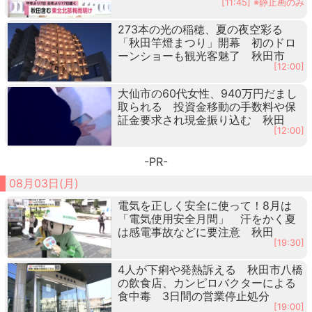
[11:45] ※静止画のみ
273本の光の稲穂、夏の夜空彩る
「秋田竿燈まつり」開幕 初のドロ
ーンショーも観光客魅了 秋田市
[12:00]
大仙市の60代女性、940万円だまし
取られる 投資金移動の手数料や保
証金要求され現金振り込む 秋田
[12:00]
-PR-
08月03日(月)
電気を正しく安全に使って！8月は
「電気使用安全月間」 汗をかく夏
は感電事故などに要注意 秋田
[19:30]
4人が下痢や発熱訴える 秋田市八橋
の飲食店、カンピロバクターによる
食中毒 3日間の営業停止処分
[19:00]