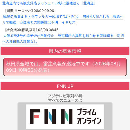
北海道内でも観光帰省ラッシュ！JR駅は混雑続く〈北海道〉
[国際,ヨーロッパ] 08/09 09:00
観光名所集まるトラファルガー広場で“はさみ”女 男性4人刺される 救急ヘ
リで搬送 容疑者との関係性は不明 イギリス
[社会,都道府県,福井] 08/09 08:45
大飯原発3号の原子炉が自動停止 発電機内の異常を知らせる警報鳴る 周辺
への放射能の影響なし
県内の気象情報
秋田県全域では、雷注意報が継続中です
（2026年08月
09日 10時50分発表）
FNN.JP
フジテレビ系列28局
すべてのニュースは