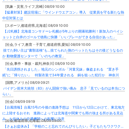
[気象・災害,ライフ,宮崎] 08/09 10:00
【猛暑対策】建設現場に「ウインドウエアコン」導入 従業員を守る新たな熱
中症対策とは
[スポーツ,都道府県,北海道] 08/09 10:00
【J2札幌】北海道コンサドーレ札幌が5年ぶりの開幕戦勝利！新加入のペイシ
ョットと白井のゴールで徳島に快勝「いいプレーができる自信があった」
[社会,ライフ,教育・子育て,都道府県,愛知] 08/09 10:00
捨てた飼い主は“書類送検”も…捨てられた側のペットたちはその後どうなるの
か 動物愛護センターで「いのちの教室」
[社会,事件・事故・裁判,神奈川] 08/09 10:00
「先日誘拐されました」地元のシンボル「河童兄妹」像盗まれる “置き手
紙”に「帰りたい」 特製衣装で34年愛される 銅を狙った犯行か 神奈川
[国際,アメリカ] 08/09 09:21
バイデン前米大統領（83）がん闘病で強い痛み 息子「見ているのは本当につ
らい」
[社会] 08/09 09:19
【台風情報】台風15号の今後の進路予想は 11日から12日にかけて、東北地方
に上陸するおそれ 進路によっては北海道や関東でも雨の強まる所がある見込
み お盆休みの交通機関への影響に注意
[社会,都道府県,北海道] 08/09 09:00
【さぁお盆休み】「学校のこと忘れてのんびりしたい」子どもたちワクワク…