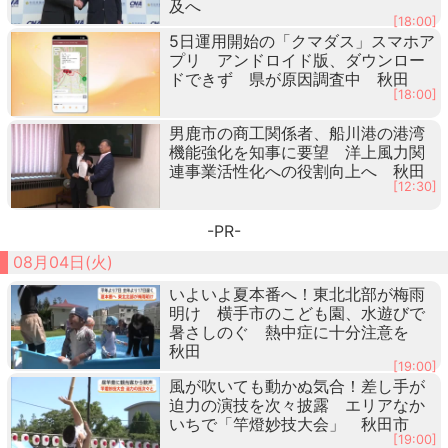
及へ
[18:00]
5日運用開始の「クマダス」スマホア
プリ アンドロイド版、ダウンロー
ドできず 県が原因調査中 秋田
[18:00]
男鹿市の商工関係者、船川港の港湾
機能強化を知事に要望 洋上風力関
連事業活性化への役割向上へ 秋田
[12:30]
-PR-
08月04日(火)
いよいよ夏本番へ！東北北部が梅雨
明け 横手市のこども園、水遊びで
暑さしのぐ 熱中症に十分注意を
秋田
[19:00]
風が吹いても動かぬ気合！差し手が
迫力の演技を次々披露 エリアなか
いちで「竿燈妙技大会」 秋田市
[19:00]