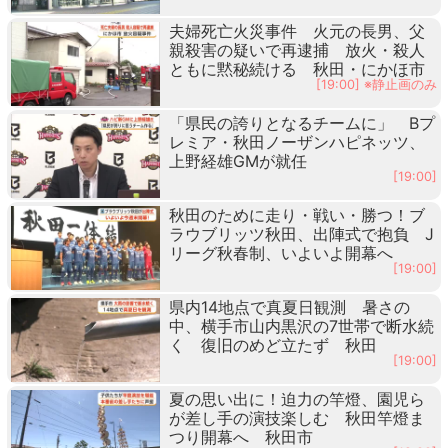
夫婦死亡火災事件 火元の長男、父
親殺害の疑いで再逮捕 放火・殺人
ともに黙秘続ける 秋田・にかほ市
[19:00] ※静止画のみ
「県民の誇りとなるチームに」 Bプ
レミア・秋田ノーザンハピネッツ、
上野経雄GMが就任
[19:00]
秋田のために走り・戦い・勝つ！ブ
ラウブリッツ秋田、出陣式で抱負 J
リーグ秋春制、いよいよ開幕へ
[19:00]
県内14地点で真夏日観測 暑さの
中、横手市山内黒沢の7世帯で断水続
く 復旧のめど立たず 秋田
[19:00]
夏の思い出に！迫力の竿燈、園児ら
が差し手の演技楽しむ 秋田竿燈ま
つり開幕へ 秋田市