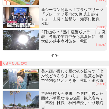
[17:00]
新シーズン開幕へ！ブラウブリッツ
「プレーオフ圏内の6位以上目指
す」 主将・監督ら、知事に抱負
秋田
[12:00]
2日連続の「熱中症警戒アラート」発
表 各地で午前中から真夏日に 最
大級の熱中症対策を 秋田
[11:30]
-PR-
08月06日(木)
美人画が優しく夏の夜を照らす「七
夕絵どうろうまつり」 鑑賞と体験
で特別なひとときを 秋田・湯沢市
[19:30]
竿燈妙技大会決勝、予選勝ち抜いた
団体が華麗な演技披露 観光客もミ
ニ竿燈に挑戦 秋田竿燈まつり最終
日