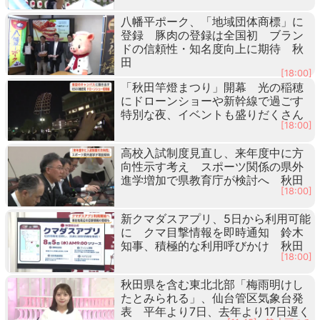
八幡平ポーク、「地域団体商標」に
登録 豚肉の登録は全国初 ブラン
ドの信頼性・知名度向上に期待 秋
田
[18:00]
「秋田竿燈まつり」開幕 光の稲穂
にドローンショーや新幹線で過ごす
特別な夜、イベントも盛りだくさん
[18:00]
高校入試制度見直し、来年度中に方
向性示す考え スポーツ関係の県外
進学増加で県教育庁が検討へ 秋田
[18:00]
新クマダスアプリ、5日から利用可能
に クマ目撃情報を即時通知 鈴木
知事、積極的な利用呼びかけ 秋田
[18:00]
秋田県を含む東北北部「梅雨明けし
たとみられる」、仙台管区気象台発
表 平年より7日、去年より17日遅く