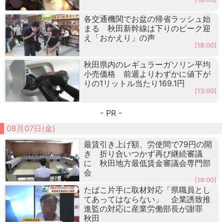
各交通機関でお盆の帰省ラッシュ始
まる 秋田新幹線は下りのピーク迎
え「おかえり」の声
[18:00]
秋田県内のレギュラーガソリン平均
小売価格 前週よりわずかに値下が
りの1リットル当たり169.1円
[13:00]
- PR -
08月07日(金)
最賃引き上げ額、労使間で79円の開
き 折り合いつかず再び継続審議
に 秋田地方最低賃金審議会専門部
会
[19:00]
たばこ片手に取材対応「県職員とし
てあってはならない」 企業誘致推
進監の対応に産業労働部長が謝罪
秋田