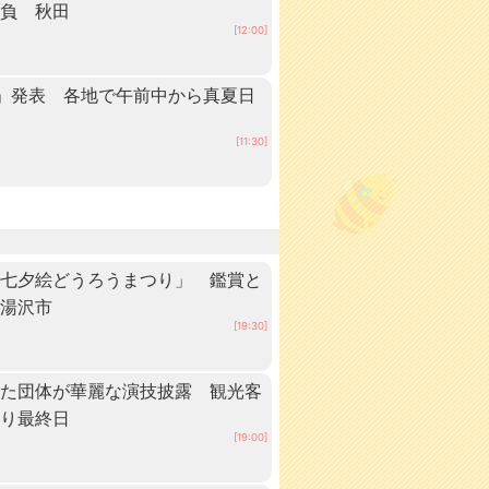
抱負 秋田
[12:00]
」発表 各地で午前中から真夏日
田
[11:30]
「七夕絵どうろうまつり」 鑑賞と
・湯沢市
[19:30]
いた団体が華麗な演技披露 観光客
つり最終日
[19:00]