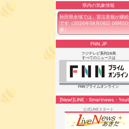
県内の気象情報
秋田県全域では、雷注意報が継続
です
（2026年08月08日 06時5
表）
FNN.JP
フジテレビ系列28局
すべてのニュースは
FNNプライムオンライン
[New!]LINE・Smartnews・You
公式LINEスタート