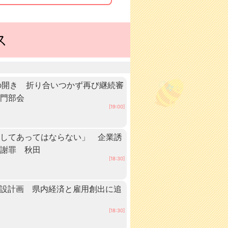
ス
の開き 折り合いつかず再び継続審
専門部会
[19:00]
としてあってはならない」 企業誘
が謝罪 秋田
[18:30]
建設計画 県内経済と雇用創出に追
[18:30]