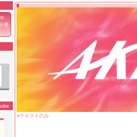
中
0分発
tube
※テキストのみ