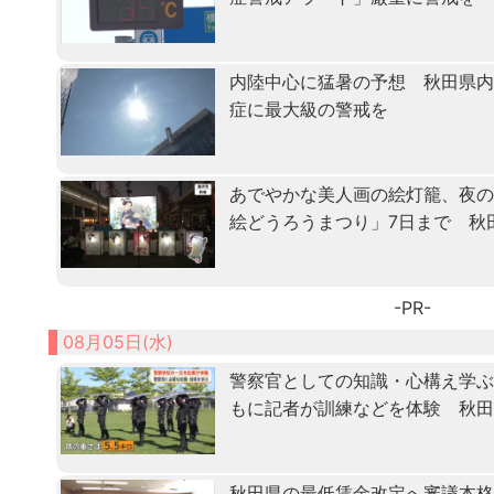
内陸中心に猛暑の予想 秋田県
症に最大級の警戒を
あでやかな美人画の絵灯籠、夜
絵どうろうまつり」7日まで 秋
-PR-
08月05日(水)
警察官としての知識・心構え学ぶ「
もに記者が訓練などを体験 秋
秋田県の最低賃金改定へ審議本格化