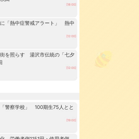
[18:00]
内に「熱中症警戒アラート」 熱中
[12:00]
の街を照らす 湯沢市伝統の「七夕
田
[12:00]
警察学校」 100期生75人とと
田
[19:00]
 労働者側1151円・使用者側