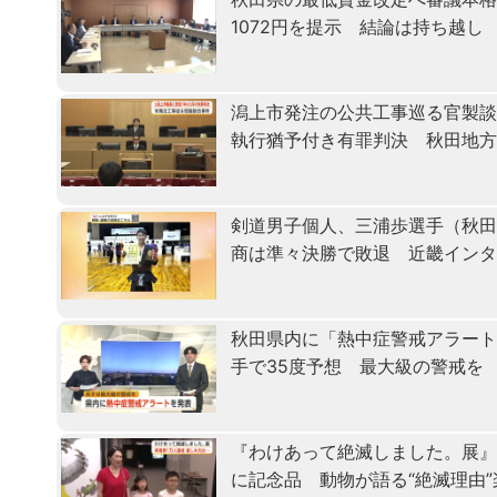
1072円を提示 結論は持ち越し
潟上市発注の公共工事巡る官製
執行猶予付き有罪判決 秋田地
剣道男子個人、三浦歩選手（秋田
商は準々決勝で敗退 近畿イン
秋田県内に「熱中症警戒アラート
手で35度予想 最大級の警戒を
『わけあって絶滅しました。展』
に記念品 動物が語る“絶滅理由