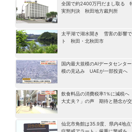
全国で約2400万円だまし取る
実刑判決 秋田地方裁判所
太平湖で湖水開き 雪害の影響で
ト 秋田・北秋田市
国内最大規模のAIデータセンタ
模の見込み UAEが一部投資へ
飲食料品の消費税率1％に減税へ
大丈夫？」の声 期待と懸念が
仙北市角館は35.9度、県内4地
症警戒アラート」厳重に警戒を