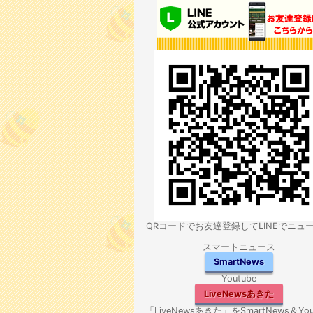
QRコードでお友達登録してLINEでニュ
スマートニュース
SmartNews
Youtube
LiveNewsあきた
「LiveNewsあきた」をSmartNews＆You