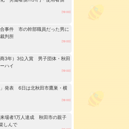
[19:00]
談合事件 市の幹部職員だった男に
方裁判所
[19:00]
商3年）3位入賞 男子団体・秋田
ターハイ
[19:00]
」発表 6日は北秋田市鷹巣・横
[18:00]
来場者1万人達成 秋田市の親子
”楽しんで