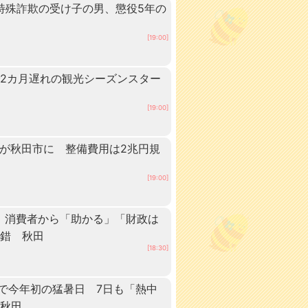
 特殊詐欺の受け子の男、懲役5年の
[19:00]
2カ月遅れの観光シーズンスター
[19:00]
ーが秋田市に 整備費用は2兆円規
[19:00]
 消費者から「助かる」「財政は
交錯 秋田
[18:30]
点で今年初の猛暑日 7日も「熱中
 秋田