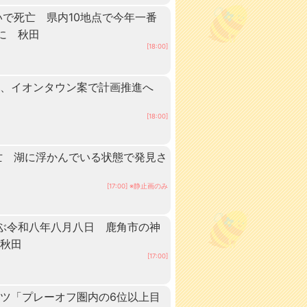
いで死亡 県内10地点で今年一番
に 秋田
[18:00]
業、イオンタウン案で計画推進へ
[18:00]
亡 湖に浮かんでいる状態で発見さ
[17:00] ※静止画のみ
ぶ令和八年八月八日 鹿角市の神
 秋田
[17:00]
ツ「プレーオフ圏内の6位以上目