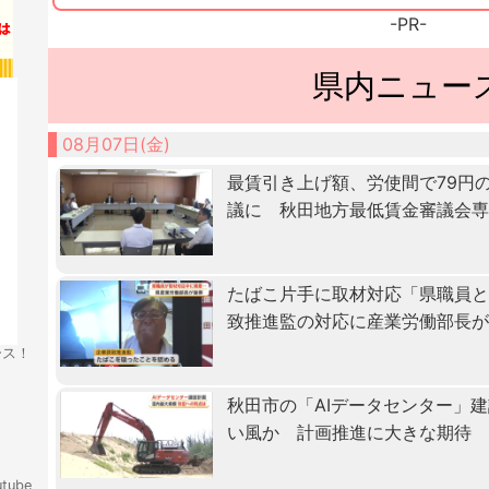
-PR-
県内ニュー
08月07日(金)
最賃引き上げ額、労使間で79円
議に 秋田地方最低賃金審議会
たばこ片手に取材対応「県職員
致推進監の対応に産業労働部長
ース！
秋田市の「AIデータセンター」
い風か 計画推進に大きな期待
tube