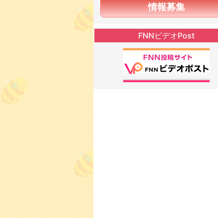
情報募集
FNNビデオPost