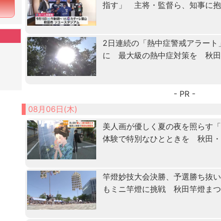
指す」 主将・監督ら、知事に
2日連続の「熱中症警戒アラート
に 最大級の熱中症対策を 秋
- PR -
08月06日(木)
美人画が優しく夏の夜を照らす
体験で特別なひとときを 秋田
竿燈妙技大会決勝、予選勝ち抜
もミニ竿燈に挑戦 秋田竿燈ま