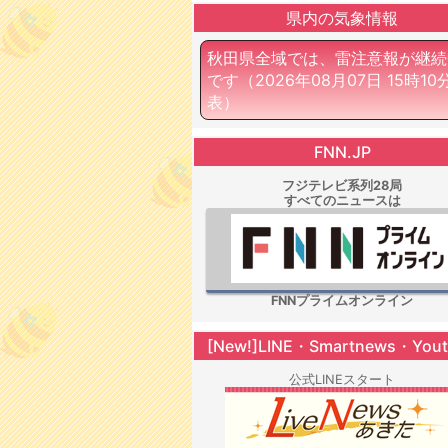
県内の気象情報
秋田県全域では、雷注意報が継続
です
（2026年08月07日 15時10
表）
FNN.JP
フジテレビ系列28局
すべてのニュースは
FNNプライムオンライン
[New!]LINE・Smartnews・You
公式LINEスタート