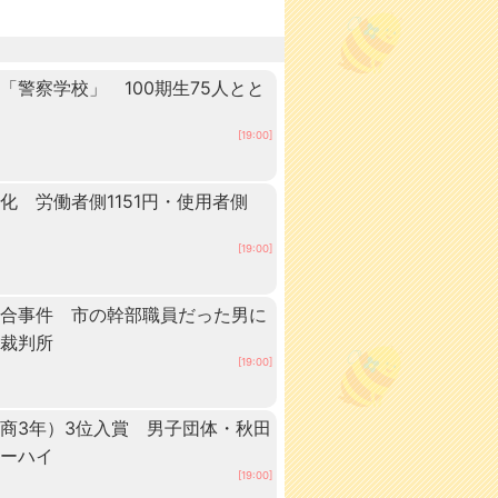
警察学校」 100期生75人とと
田
[19:00]
 労働者側1151円・使用者側
[19:00]
談合事件 市の幹部職員だった男に
方裁判所
[19:00]
商3年）3位入賞 男子団体・秋田
ターハイ
[19:00]