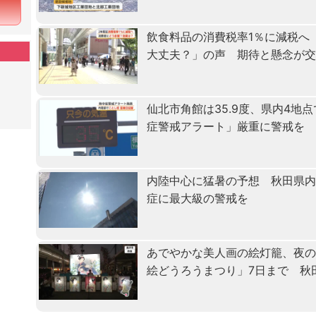
飲食料品の消費税率1％に減税へ
大丈夫？」の声 期待と懸念が
仙北市角館は35.9度、県内4地
症警戒アラート」厳重に警戒を
内陸中心に猛暑の予想 秋田県
症に最大級の警戒を
あでやかな美人画の絵灯籠、夜
絵どうろうまつり」7日まで 秋