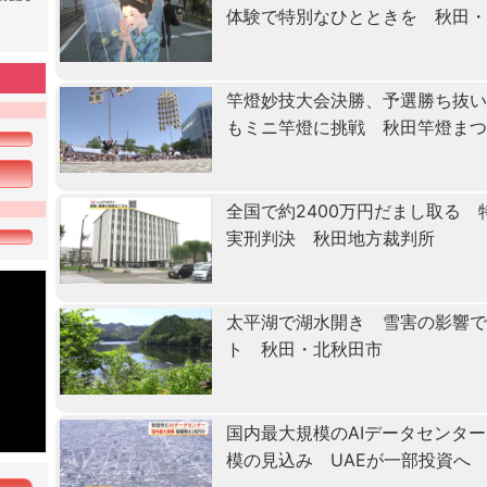
体験で特別なひとときを 秋田
竿燈妙技大会決勝、予選勝ち抜
もミニ竿燈に挑戦 秋田竿燈ま
全国で約2400万円だまし取る
実刑判決 秋田地方裁判所
太平湖で湖水開き 雪害の影響で
ト 秋田・北秋田市
国内最大規模のAIデータセンタ
模の見込み UAEが一部投資へ