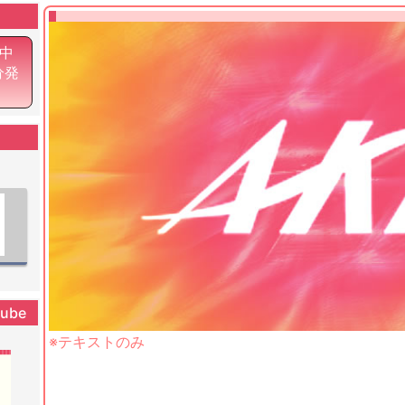
中
分発
tube
※テキストのみ