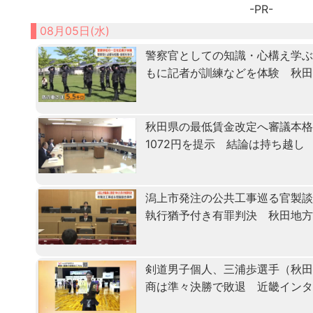
-PR-
08月05日(水)
警察官としての知識・心構え学ぶ「
もに記者が訓練などを体験 秋
秋田県の最低賃金改定へ審議本格化
1072円を提示 結論は持ち越し
潟上市発注の公共工事巡る官製
執行猶予付き有罪判決 秋田地
剣道男子個人、三浦歩選手（秋田
商は準々決勝で敗退 近畿イン