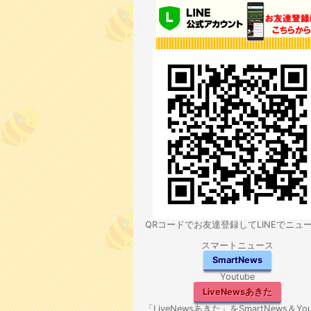
QRコードでお友達登録してLINEでニュ
スマートニュース
SmartNews
Youtube
LiveNewsあきた
「LiveNewsあきた」をSmartNews＆You