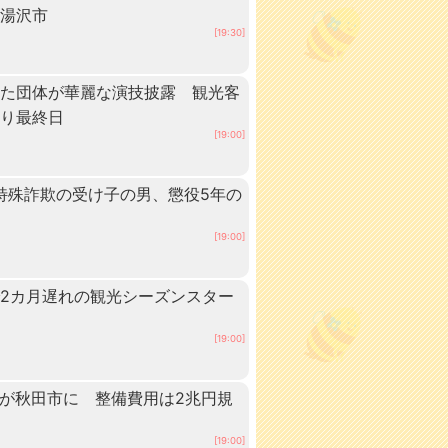
・湯沢市
[19:30]
いた団体が華麗な演技披露 観光客
つり最終日
[19:00]
 特殊詐欺の受け子の男、懲役5年の
[19:00]
2カ月遅れの観光シーズンスター
[19:00]
ーが秋田市に 整備費用は2兆円規
[19:00]