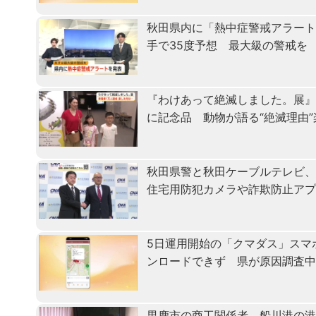
秋田県内に「熱中症警戒アラート
手で35度予想 最大級の警戒を
『わけあって絶滅しました。展』
に記念品 動物が語る“絶滅理由
秋田県警と秋田ケーブルテレビ
住宅用防犯カメラや詐欺防止ア
5日運用開始の「クマダス」スマ
ンロードできず 県が原因調査
男鹿市の商工関係者、船川港の