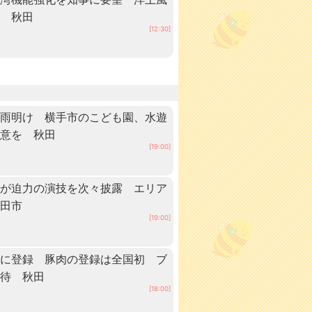
へ 秋田
[12:30]
梅雨明け 横手市のこども園、水遊
注意を 秋田
[19:00]
手が迫力の演技を次々披露 エリア
秋田市
[19:00]
」に登録 豚肉の登録は全国初 ブ
期待 秋田
[18:00]