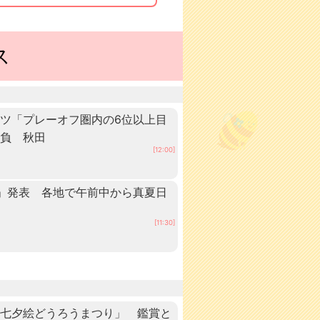
ス
ツ「プレーオフ圏内の6位以上目
抱負 秋田
[12:00]
」発表 各地で午前中から真夏日
田
[11:30]
「七夕絵どうろうまつり」 鑑賞と