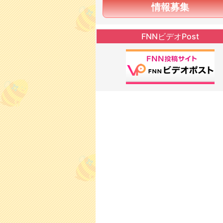
情報募集
FNNビデオPost