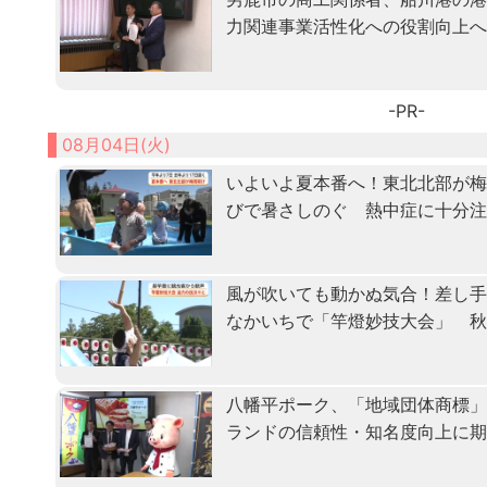
力関連事業活性化への役割向上
-PR-
08月04日(火)
いよいよ夏本番へ！東北北部が
びで暑さしのぐ 熱中症に十分
風が吹いても動かぬ気合！差し
なかいちで「竿燈妙技大会」 
八幡平ポーク、「地域団体商標
ランドの信頼性・知名度向上に