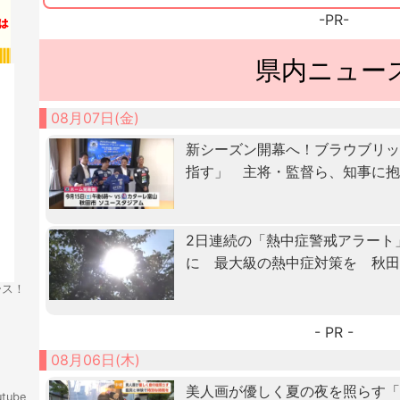
-PR-
県内ニュー
08月07日(金)
新シーズン開幕へ！ブラウブリッ
指す」 主将・監督ら、知事に
2日連続の「熱中症警戒アラート
に 最大級の熱中症対策を 秋
ース！
- PR -
08月06日(木)
美人画が優しく夏の夜を照らす
tube