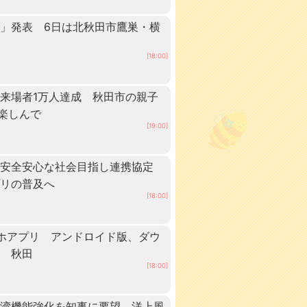
」発表 6日は北秋田市鷹巣・横
[18:00]
来場者1万人達成 秋田市の親子
”楽しんで
[19:00]
、安全安心な社会目指し連携協定
プリの普及へ
[18:00]
ホアプリ アンドロイド版、ダウ
中 秋田
[18:00]
港湾機能強化を知事に要望 洋上風