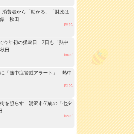
 消費者から「助かる」「財政は
交錯 秋田
[18:30]
点で今年初の猛暑日 7日も「熱中
 秋田
[18:00]
内に「熱中症警戒アラート」 熱中
[12:00]
の街を照らす 湯沢市伝統の「七夕
田
[12:00]