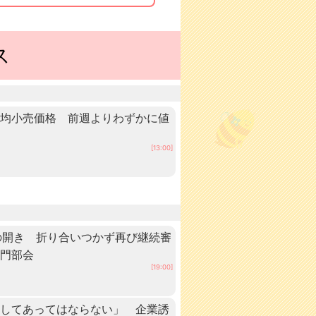
ス
平均小売価格 前週よりわずかに値
[13:00]
の開き 折り合いつかず再び継続審
専門部会
[19:00]
としてあってはならない」 企業誘