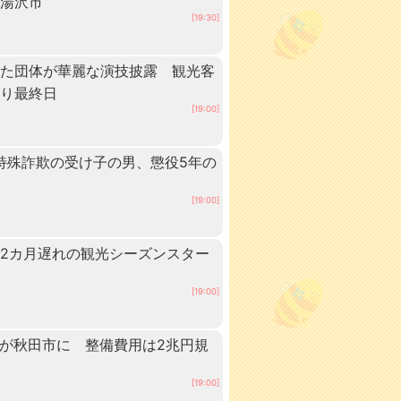
・湯沢市
[19:30]
いた団体が華麗な演技披露 観光客
つり最終日
[19:00]
 特殊詐欺の受け子の男、懲役5年の
[19:00]
2カ月遅れの観光シーズンスター
[19:00]
ーが秋田市に 整備費用は2兆円規
[19:00]