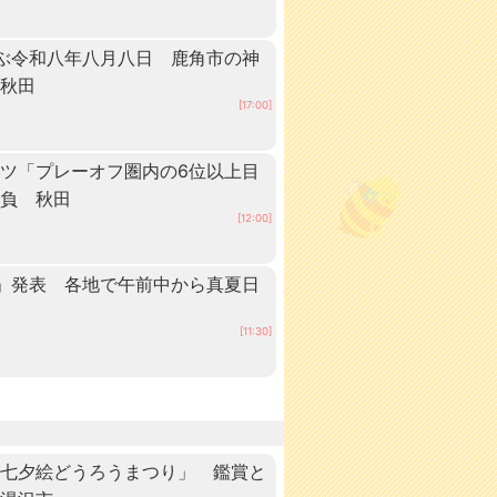
ぶ令和八年八月八日 鹿角市の神
 秋田
[17:00]
ツ「プレーオフ圏内の6位以上目
抱負 秋田
[12:00]
」発表 各地で午前中から真夏日
田
[11:30]
「七夕絵どうろうまつり」 鑑賞と