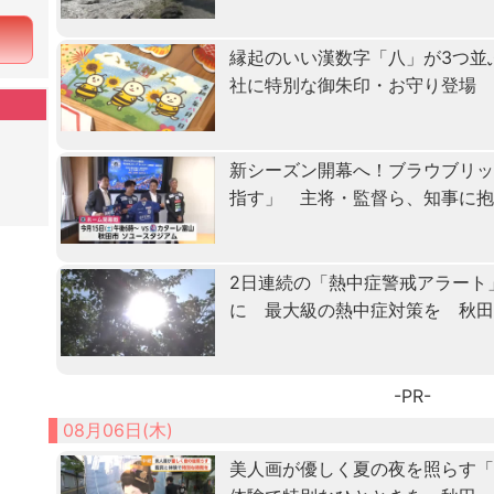
縁起のいい漢数字「八」が3つ並
社に特別な御朱印・お守り登場
新シーズン開幕へ！ブラウブリッ
指す」 主将・監督ら、知事に
2日連続の「熱中症警戒アラート
に 最大級の熱中症対策を 秋
-PR-
08月06日(木)
美人画が優しく夏の夜を照らす