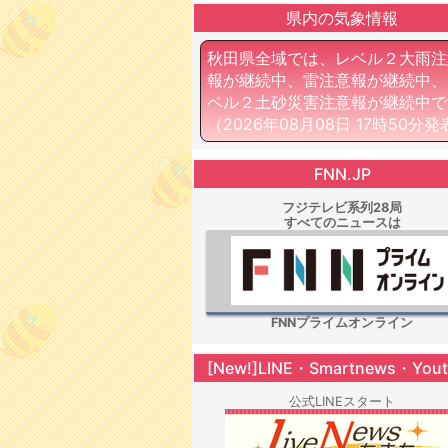
県内の気象情報
秋田県全域では、レベル２大雨注
報が継続中、雷注意報が継続中、
ベル２土砂災害注意報が継続中で
（2026年08月08日 17時50分発
FNN.JP
フジテレビ系列28局
すべてのニュースは
FNNプライムオンライン
[New!]LINE・Smartnews・You
公式LINEスタート