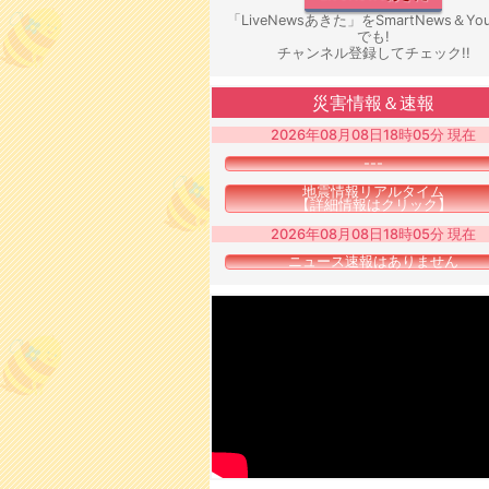
「LiveNewsあきた」をSmartNews＆You
でも!
チャンネル登録してチェック!!
災害情報＆速報
2026年08月08日18時05分 現在
---
地震情報リアルタイム
【詳細情報はクリック】
2026年08月08日18時05分 現在
ニュース速報はありません