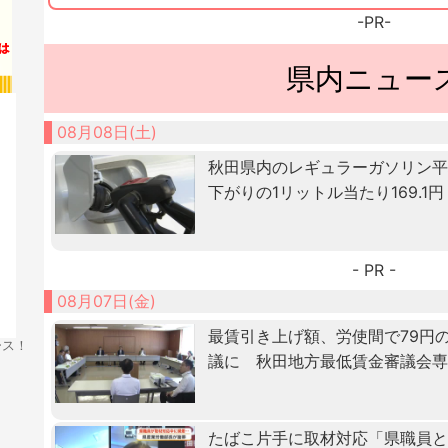
-PR-
県内ニュー
08月08日(土)
秋田県内のレギュラーガソリン
下がりの1リットル当たり169.1円
- PR -
08月07日(金)
最賃引き上げ額、労使間で79円
ース！
議に 秋田地方最低賃金審議会
たばこ片手に取材対応「県職員