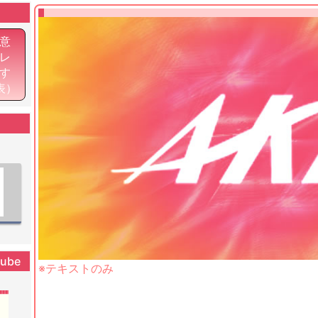
意
レ
す
表）
tube
※テキストのみ