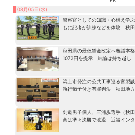
-PR-
08月05日(水)
警察官としての知識・心構え学ぶ「
もに記者が訓練などを体験 秋
秋田県の最低賃金改定へ審議本格化
1072円を提示 結論は持ち越し
潟上市発注の公共工事巡る官製
執行猶予付き有罪判決 秋田地
剣道男子個人、三浦歩選手（秋田
商は準々決勝で敗退 近畿イン