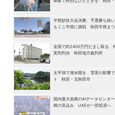
体験で特別なひとときを 秋田
竿燈妙技大会決勝、予選勝ち抜
もミニ竿燈に挑戦 秋田竿燈ま
全国で約2400万円だまし取る
実刑判決 秋田地方裁判所
太平湖で湖水開き 雪害の影響で
ト 秋田・北秋田市
国内最大規模のAIデータセンタ
模の見込み UAEが一部投資へ