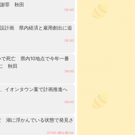
が謝罪 秋田
[18:30]
建設計画 県内経済と雇用創出に追
[18:30]
いで死亡 県内10地点で今年一番
に 秋田
[18:00]
業、イオンタウン案で計画推進へ
[18:00]
亡 湖に浮かんでいる状態で発見さ
[17:00] ※静止画のみ