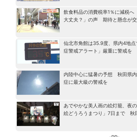
飲食料品の消費税率1％に減税へ
大丈夫？」の声 期待と懸念が
仙北市角館は35.9度、県内4地
症警戒アラート」厳重に警戒を
内陸中心に猛暑の予想 秋田県
症に最大級の警戒を
あでやかな美人画の絵灯籠、夜
絵どうろうまつり」7日まで 秋