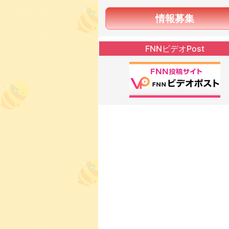
情報募集
FNNビデオPost