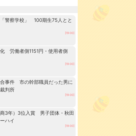
警察学校」 100期生75人とと
田
[19:00]
 労働者側1151円・使用者側
[19:00]
談合事件 市の幹部職員だった男に
方裁判所
[19:00]
商3年）3位入賞 男子団体・秋田
ターハイ
[19:00]