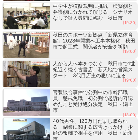
中学生が模擬裁判に挑戦 検察側と
弁護側に分かれて演じる シナリオ
なしで証人尋問に臨む 秋田市
[19:30]
秋田のスポーツ新拠点「新県立体育
館」2028年開業へ工事本格化 秋田
市で起工式、関係者が安全を祈願
[19:00]
人から人へ本をつなぐ 秋田市で1世
紀近く続く古書店、新天地で営業ス
タート 3代目店主の思いに迫る
[19:00]
官製談合事件で公判中の市幹部職
員、懲戒免職 初公判で起訴内容認
めたこと受け処分決定 秋田・潟上
市
[18:00]
40代男性、120万円だまし取られ
る 副業に関する広告きっかけ 少
額の報酬で相手を信用 秋田・鹿角
市