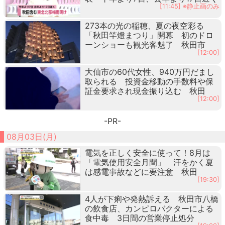
[11:45] ※静止画のみ
273本の光の稲穂、夏の夜空彩る
「秋田竿燈まつり」開幕 初のドロ
ーンショーも観光客魅了 秋田市
[12:00]
大仙市の60代女性、940万円だまし
取られる 投資金移動の手数料や保
証金要求され現金振り込む 秋田
[12:00]
-PR-
08月03日(月)
電気を正しく安全に使って！8月は
「電気使用安全月間」 汗をかく夏
は感電事故などに要注意 秋田
[19:30]
4人が下痢や発熱訴える 秋田市八橋
の飲食店、カンピロバクターによる
食中毒 3日間の営業停止処分