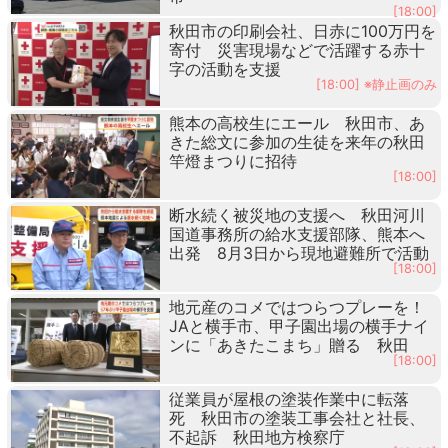
[18:00]
秋田市の印刷会社、日赤に100万円を
寄付 災害現場などで活躍する赤十
字の活動を支援
[18:00] ※静止画のみ
熊本の高校生にエール 秋田市、あ
きた総文に参加の生徒を来年の秋田
竿燈まつりに招待
[18:00]
断水続く被災地の支援へ 秋田河川
国道事務所の給水支援部隊、熊本へ
出発 8月3日から現地避難所で活動
[18:00]
地元産のコメではつらつプレーを！
JAと横手市、甲子園出場の横手ナイ
ンに「あきたこまち」贈る 秋田
[18:00]
従業員が屋根の塗装作業中に転落
死 秋田市の塗装工事会社と社長、
不起訴 秋田地方検察庁