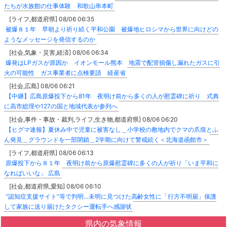
たちが水族館の仕事体験 和歌山串本町
[ライフ,都道府県] 08/06 06:35
被爆８１年 早朝より祈り続く平和公園 被爆地ヒロシマから世界に向けどの
ようなメッセージを発信するのか
[社会,気象・災害,経済] 08/06 06:34
爆発はLPガスが原因か イオンモール熊本 地震で配管損傷し漏れたガスに引
火の可能性 ガス事業者に点検要請 経産省
[社会,広島] 08/06 06:21
【中継】広島原爆投下から81年 夜明け前から多くの人が慰霊碑に祈り 式典
に高市総理や127の国と地域代表が参列へ
[社会,事件・事故・裁判,ライフ,生き物,都道府県] 08/06 06:20
【ヒグマ速報】夏休み中で児童に被害なし＿小学校の敷地内でクマの爪痕とふ
ん発見＿グラウンドを一部閉鎖＿2学期に向けて警戒続く＜北海道函館市＞
[ライフ,都道府県] 08/06 06:13
原爆投下から８１年 夜明け前から原爆慰霊碑に多くの人が祈り「いま平和に
なればいいな」 広島
[社会,都道府県,愛知] 08/06 06:10
“認知症支援サイト”等で判明…未明に見つけた高齢女性に「行方不明届」保護
して家族に送り届けたタクシー運転手へ感謝状
県内の気象情報