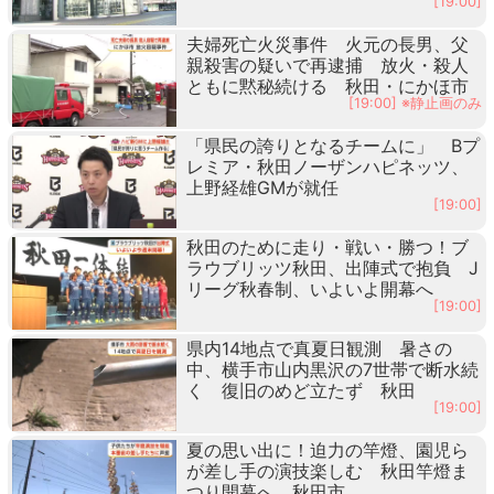
[19:00]
夫婦死亡火災事件 火元の長男、父
親殺害の疑いで再逮捕 放火・殺人
ともに黙秘続ける 秋田・にかほ市
[19:00] ※静止画のみ
「県民の誇りとなるチームに」 Bプ
レミア・秋田ノーザンハピネッツ、
上野経雄GMが就任
[19:00]
秋田のために走り・戦い・勝つ！ブ
ラウブリッツ秋田、出陣式で抱負 J
リーグ秋春制、いよいよ開幕へ
[19:00]
県内14地点で真夏日観測 暑さの
中、横手市山内黒沢の7世帯で断水続
く 復旧のめど立たず 秋田
[19:00]
夏の思い出に！迫力の竿燈、園児ら
が差し手の演技楽しむ 秋田竿燈ま
つり開幕へ 秋田市