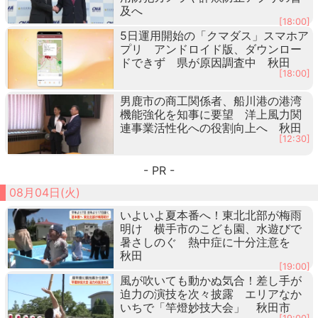
及へ
[18:00]
5日運用開始の「クマダス」スマホア
プリ アンドロイド版、ダウンロー
ドできず 県が原因調査中 秋田
[18:00]
男鹿市の商工関係者、船川港の港湾
機能強化を知事に要望 洋上風力関
連事業活性化への役割向上へ 秋田
[12:30]
- PR -
08月04日(火)
いよいよ夏本番へ！東北北部が梅雨
明け 横手市のこども園、水遊びで
暑さしのぐ 熱中症に十分注意を
秋田
[19:00]
風が吹いても動かぬ気合！差し手が
迫力の演技を次々披露 エリアなか
いちで「竿燈妙技大会」 秋田市