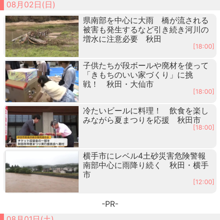
08月02日(日)
県南部を中心に大雨 橋が流される
被害も発生するなど引き続き河川の
増水に注意必要 秋田
[18:00]
子供たちが段ボールや廃材を使って
「きもちのいい家づくり」に挑
戦！ 秋田・大仙市
[18:00]
冷たいビールに料理！ 飲食を楽し
みながら夏まつりを応援 秋田市
[18:00]
横手市にレベル4土砂災害危険警報
南部中心に雨降り続く 秋田・横手
市
[12:00]
-PR-
08月01日(土)