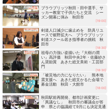
ブラウブリッツ秋田・田中選手、サ
ッカー教室で子供たちと交流 シー
ズン開幕に弾み 秋田市
[19:00]
剣道人口減少に歯止めを 防具リユ
ースで裾野拡大へ ブラウブリッツ
剣道スクール若き指導者の挑戦 秋
田市
[18:30]
祖母の力強い姿描いた『大樹の潤
い』高評価 秋田中央2年・佐藤紗さ
ん奨励賞 あきた総文美術・工芸部
門
[18:30]
「被災地の力になりたい」 熊本地
震支援へ あきた総文かるた会場で
募金活動 秋田・大館市
[18:00]
秋田駅前再開発、都市計画変更に
「異議なし」 秋田市の審議会が答
申 県との協議経て9月にも決定見通