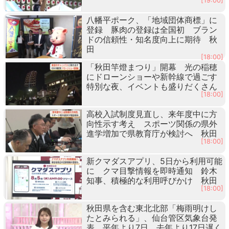
[19:00]
八幡平ポーク、「地域団体商標」に
登録 豚肉の登録は全国初 ブラン
ドの信頼性・知名度向上に期待 秋
田
[18:00]
「秋田竿燈まつり」開幕 光の稲穂
にドローンショーや新幹線で過ごす
特別な夜、イベントも盛りだくさん
[18:00]
高校入試制度見直し、来年度中に方
向性示す考え スポーツ関係の県外
進学増加で県教育庁が検討へ 秋田
[18:00]
新クマダスアプリ、5日から利用可能
に クマ目撃情報を即時通知 鈴木
知事、積極的な利用呼びかけ 秋田
[18:00]
秋田県を含む東北北部「梅雨明けし
たとみられる」、仙台管区気象台発
表 平年より7日、去年より17日遅く