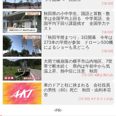
[18:00]
秋田県の小中学生、国語と算数・数
学は全国平均上回る 中学英語、全
国平均下回り課題残す 全国学力テ
スト
[18:00]
「秋田竿燈まつり」3日開幕 今年は
273本の竿燈が参加 ドローン500機
によるショーも見どころ
[18:00]
大雨で橋崩落の横手市山内地区、7世
帯で断水続く 県内は午前中から気
温上昇、熱中症に注意 秋田
[12:30] ※静止画のみ
車のドアと柱に挟まれる 会社役員
の男性（80）死亡 秋田・由利本荘
市
[12:30] ※テキストのみ
-PR-