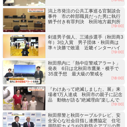
潟上市発注の公共工事巡る官製談合
事件 市の幹部職員だった男に執行
猶予付き有罪判決 秋田地方裁判所
[19:00]
剣道男子個人、三浦歩選手（秋田商3
年）3位入賞 男子団体・秋田商は
準々決勝で敗退 近畿インターハイ
[19:00]
秋田県内に「熱中症警戒アラート」
発表 6日は北秋田市鷹巣・横手で
35度予想 最大級の警戒を
[18:00]
『わけあって絶滅しました。展』来
場者1万人達成 秋田市の親子に記念
品 動物が語る“絶滅理由”楽しんで
[19:00]
秋田県警と秋田ケーブルテレビ、安
全安心な社会目指し連携協定 住宅
用防犯カメラや詐欺防止アプリの普