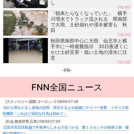
し
[18:00]
「朝来たらなくなっていた」 横手
川増水でトラック流される 県南部
で大雨、土砂崩れや浸水被害も 秋
田
[18:00]
秋田県南部中心に大雨 仙北市と横
手市に一時避難指示 30日夜遅くに
かけ土砂災害・低い土地の浸水に注
意
[12:00]
-PR-
FNN全国ニュース
[テクノロジー,国際,ヨーロッパ] 08/06 07:38
AIが人間をだまし虚偽の説明 実在する人や組織にサイバー攻撃 イギリス研
究機関「これほど深刻な行為は初めて」
[社会,都道府県,広島] 08/06 07:30
広島市安芸区船越で不発弾らしきもの見つかる 数１０センチの砲弾２個 爆
発の危険性なし