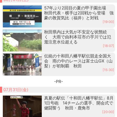
57年ぶり2回目の夏の甲子園出場
秋田代表・横手は2回戦から登場 強
豪の敦賀気比（福井）と対戦
[19:00]
秋田県内は大気が不安定な状態続
く 大雨で由利本荘市の芋川では氾
濫注意水位超える
[18:07]
伝統の十和田八幡平駅伝競走全国大
会 雨の中のレースは富士山GX（山
梨）が初制覇 秋田
[15:30]
-PR-
07月31日(金)
真夏の駅伝「十和田八幡平駅伝」8月
1日号砲 14チームの選手、開会式で
健闘誓う 秋田・鹿角市
[20:00]