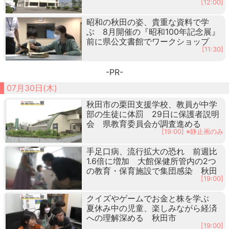
[12:00]
昭和の秋田の姿、貴重な資料で学
ぶ 8月開催の『昭和100年記念展』
前に県公文書館でワークショップ
[11:30]
-PR-
07月30日(木)
秋田市の栗田支援学校、教員が中学
部の生徒に体罰 29日に保護者説明
会 県教育委員会が調査進める
[19:00] ※静止画のみ
手足口病、流行拡大の恐れ 前週比
1.6倍に増加 大館保健所管内の2つ
の教育・保育施設で集団感染 秋田
[19:00]
クイズやゲームでお金と株を学ぶ
夏休み中の児童、楽しみながら経済
への理解深める 秋田市
[19:00]