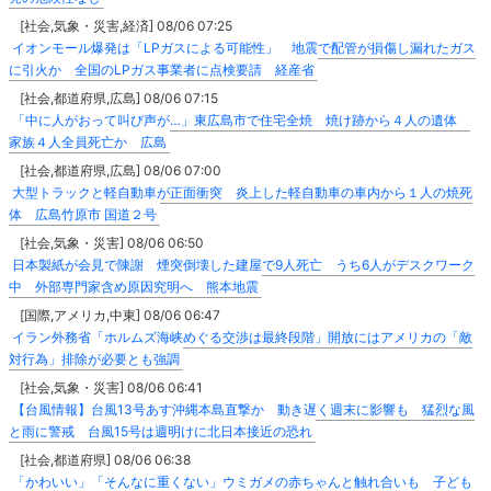
[社会,気象・災害,経済] 08/06 07:25
イオンモール爆発は「LPガスによる可能性」 地震で配管が損傷し漏れたガス
に引火か 全国のLPガス事業者に点検要請 経産省
[社会,都道府県,広島] 08/06 07:15
「中に人がおって叫び声が…」東広島市で住宅全焼 焼け跡から４人の遺体
家族４人全員死亡か 広島
[社会,都道府県,広島] 08/06 07:00
大型トラックと軽自動車が正面衝突 炎上した軽自動車の車内から１人の焼死
体 広島竹原市 国道２号
[社会,気象・災害] 08/06 06:50
日本製紙が会見で陳謝 煙突倒壊した建屋で9人死亡 うち6人がデスクワーク
中 外部専門家含め原因究明へ 熊本地震
[国際,アメリカ,中東] 08/06 06:47
イラン外務省「ホルムズ海峡めぐる交渉は最終段階」開放にはアメリカの「敵
対行為」排除が必要とも強調
[社会,気象・災害] 08/06 06:41
【台風情報】台風13号あす沖縄本島直撃か 動き遅く週末に影響も 猛烈な風
と雨に警戒 台風15号は週明けに北日本接近の恐れ
[社会,都道府県] 08/06 06:38
「かわいい」「そんなに重くない」ウミガメの赤ちゃんと触れ合いも 子ども