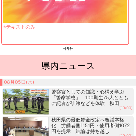
※テキストのみ
-PR-
県内ニュース
08月05日(水)
警察官としての知識・心構え学ぶ
「警察学校」 100期生75人ととも
に記者が訓練などを体験 秋田
[19:00]
秋田県の最低賃金改定へ審議本格
化 労働者側1151円・使用者側1072
円を提示 結論は持ち越し
[19:00]