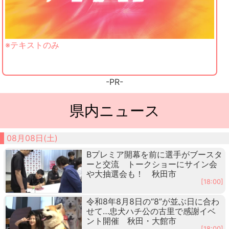
※テキストのみ
-PR-
県内ニュース
08月08日(土)
Bプレミア開幕を前に選手がブースタ
ーと交流 トークショーにサイン会
や大抽選会も！ 秋田市
[18:00]
令和8年8月8日の“8”が並ぶ日に合わ
せて…忠犬ハチ公の古里で感謝イベ
ント開催 秋田・大館市
[18:00]