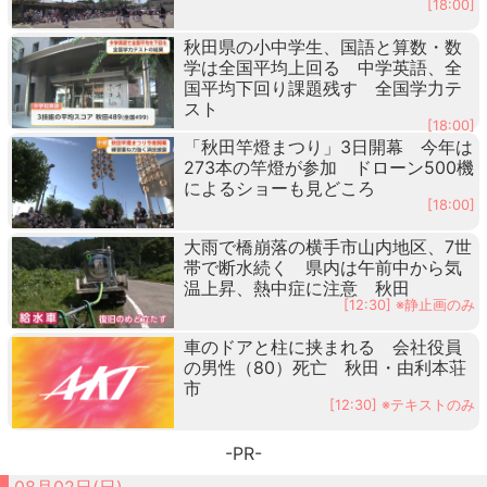
[18:00]
秋田県の小中学生、国語と算数・数
学は全国平均上回る 中学英語、全
国平均下回り課題残す 全国学力テ
スト
[18:00]
「秋田竿燈まつり」3日開幕 今年は
273本の竿燈が参加 ドローン500機
によるショーも見どころ
[18:00]
大雨で橋崩落の横手市山内地区、7世
帯で断水続く 県内は午前中から気
温上昇、熱中症に注意 秋田
[12:30] ※静止画のみ
車のドアと柱に挟まれる 会社役員
の男性（80）死亡 秋田・由利本荘
市
[12:30] ※テキストのみ
-PR-
08月02日(日)