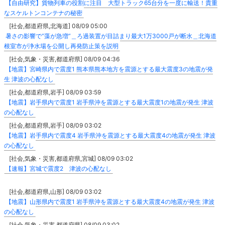
【自由研究】貨物列車の役割に注目 大型トラック65台分を一度に輸送！貴重
なスケルトンコンテナの秘密
[社会,都道府県,北海道] 08/09 05:00
暑さの影響で”藻が急増”＿ろ過装置が目詰まり最大1万3000戸が断水＿北海道
根室市が浄水場を公開し再発防止策を説明
[社会,気象・災害,都道府県] 08/09 04:36
【地震】宮崎県内で震度1 熊本県熊本地方を震源とする最大震度3の地震が発
生 津波の心配なし
[社会,都道府県,岩手] 08/09 03:59
【地震】岩手県内で震度1 岩手県沖を震源とする最大震度1の地震が発生 津波
の心配なし
[社会,都道府県,岩手] 08/09 03:02
【地震】岩手県内で震度4 岩手県沖を震源とする最大震度4の地震が発生 津波
の心配なし
[社会,気象・災害,都道府県,宮城] 08/09 03:02
【速報】宮城で震度2 津波の心配なし
[社会,都道府県,山形] 08/09 03:02
【地震】山形県内で震度1 岩手県沖を震源とする最大震度4の地震が発生 津波
の心配なし
[社会,気象・災害,都道府県] 08/09 03:02