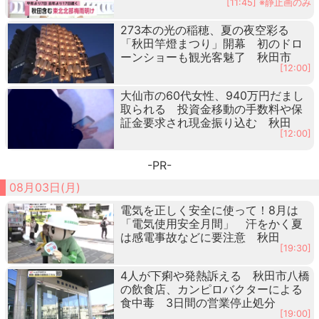
[11:45] ※静止画のみ
273本の光の稲穂、夏の夜空彩る
「秋田竿燈まつり」開幕 初のドロ
ーンショーも観光客魅了 秋田市
[12:00]
大仙市の60代女性、940万円だまし
取られる 投資金移動の手数料や保
証金要求され現金振り込む 秋田
[12:00]
-PR-
08月03日(月)
電気を正しく安全に使って！8月は
「電気使用安全月間」 汗をかく夏
は感電事故などに要注意 秋田
[19:30]
4人が下痢や発熱訴える 秋田市八橋
の飲食店、カンピロバクターによる
食中毒 3日間の営業停止処分
[19:00]