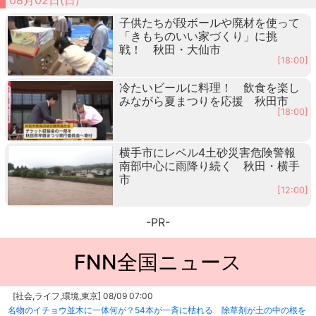
子供たちが段ボールや廃材を使って
「きもちのいい家づくり」に挑
戦！ 秋田・大仙市
[18:00]
冷たいビールに料理！ 飲食を楽し
みながら夏まつりを応援 秋田市
[18:00]
横手市にレベル4土砂災害危険警報
南部中心に雨降り続く 秋田・横手
市
[12:00]
-PR-
FNN全国ニュース
[社会,ライフ,環境,東京] 08/09 07:00
名物のイチョウ並木に一体何が？54本が一斉に枯れる 除草剤が土の中の根を