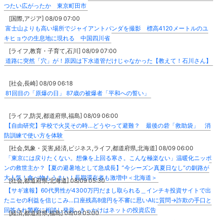
つたい広がったか 東京町田市
[国際,アジア] 08/09 07:00
富士山よりも高い場所でジャイアントパンダを撮影 標高4120メートルのユ
キヒョウの生息地に現れる 中国四川省
[ライフ,教育・子育て,石川] 08/09 07:00
道路に突然「穴」が！原因は下水道管だけじゃなかった【教えて！石川さん】
[社会,長崎] 08/09 06:18
81回目の「原爆の日」 87歳の被爆者「平和への誓い」
[ライフ,防災,都道府県,福島] 08/09 06:00
【自由研究】学校で火災その時…どうやって避難？ 最後の砦「救助袋」 消
防訓練で使い方を体験
[社会,気象・災害,経済,ビジネス,ライフ,都道府県,北海道] 08/09 06:00
「東京には戻りたくない。想像を上回る寒さ。こんな極楽ない」温暖化ニッポ
ンの救世主か？【夏の避暑地として急成長】”今シーズン真夏日なし”の釧路が
大人気！食べ物もうまい！長期滞在者も激増中＜北海道＞
[社会,都道府県,北海道] 08/09 05:30
【サギ速報】60代男性が4300万円だまし取られる＿インチキ投資サイトで出
たニセの利益を信じこみ…口座残高8億円を不審に思いAIに質問→詐欺の手口と
回答され警察に相談し発覚…きっかけはネットの投資広告
[経済,都道府県,福島] 08/09 05:00