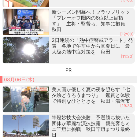
[17:00]
新シーズン開幕へ！ブラウブリッツ
「プレーオフ圏内の6位以上目指
す」 主将・監督ら、知事に抱負
秋田
[12:00]
2日連続の「熱中症警戒アラート」発
表 各地で午前中から真夏日に 最
大級の熱中症対策を 秋田
[11:30]
-PR-
08月06日(木)
美人画が優しく夏の夜を照らす「七
夕絵どうろうまつり」 鑑賞と体験
で特別なひとときを 秋田・湯沢市
[19:30]
竿燈妙技大会決勝、予選勝ち抜いた
団体が華麗な演技披露 観光客もミ
ニ竿燈に挑戦 秋田竿燈まつり最終
日