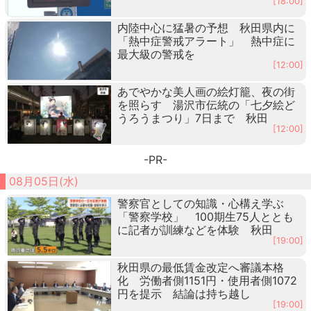
[18:00]
内陸中心に猛暑の予想 秋田県内に
「熱中症警戒アラート」 熱中症に
最大級の警戒を
[12:00]
あでやかな美人画の絵灯籠、夜の街
を照らす 湯沢市伝統の「七夕絵ど
うろうまつり」7日まで 秋田
[12:00]
-PR-
08月05日(水)
警察官としての知識・心構え学ぶ
「警察学校」 100期生75人ととも
に記者が訓練などを体験 秋田
[19:00]
秋田県の最低賃金改定へ審議本格
化 労働者側1151円・使用者側1072
円を提示 結論は持ち越し
[19:00]