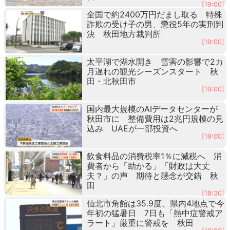
[19:00]
全国で約2400万円だまし取る 特殊
詐欺の受け子の男、懲役5年の実刑判
決 秋田地方裁判所
[19:00]
太平湖で湖水開き 雪害の影響で2カ
月遅れの観光シーズンスタート 秋
田・北秋田市
[19:00]
国内最大規模のAIデータセンターが
秋田市に 整備費用は2兆円規模の見
込み UAEが一部投資へ
[19:00]
飲食料品の消費税率1％に減税へ 消
費者から「助かる」「財政は大丈
夫？」の声 期待と懸念が交錯 秋
田
[18:30]
仙北市角館は35.9度、県内4地点で今
年初の猛暑日 7日も「熱中症警戒ア
ラート」厳重に警戒を 秋田