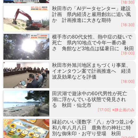
[18:30]
秋田市の「AIデータセンター」建設
計画 県内経済と雇用創出に追い風
か 計画推進に大きな期待
[18:30]
横手市の80代女性、熱中症の疑いで
死亡 県内10地点で今年一番の暑
さ 角館など3地点は猛暑日に 秋田
[18:00]
秋田市外旭川地区まちづくり事業、
イオンタウン案で計画推進へ 経済
波及効果などを評価
[18:00]
田沢湖で遊泳中の60代男性が死亡
湖に浮かんでいる状態で発見され
る 秋田・仙北市
[17:00] ※静止画のみ
縁起のいい漢数字「八」が3つ並ぶ令
和八年八月八日 鹿角市の神社に特
別な御朱印・お守り登場 秋田