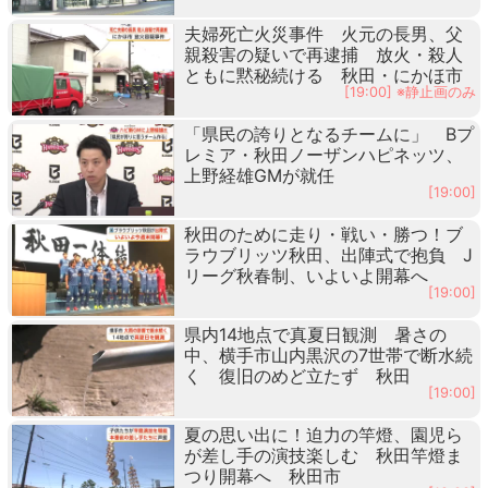
夫婦死亡火災事件 火元の長男、父
親殺害の疑いで再逮捕 放火・殺人
ともに黙秘続ける 秋田・にかほ市
[19:00] ※静止画のみ
「県民の誇りとなるチームに」 Bプ
レミア・秋田ノーザンハピネッツ、
上野経雄GMが就任
[19:00]
秋田のために走り・戦い・勝つ！ブ
ラウブリッツ秋田、出陣式で抱負 J
リーグ秋春制、いよいよ開幕へ
[19:00]
県内14地点で真夏日観測 暑さの
中、横手市山内黒沢の7世帯で断水続
く 復旧のめど立たず 秋田
[19:00]
夏の思い出に！迫力の竿燈、園児ら
が差し手の演技楽しむ 秋田竿燈ま
つり開幕へ 秋田市