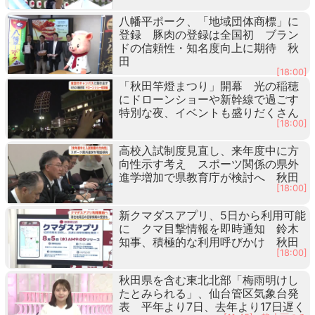
八幡平ポーク、「地域団体商標」に
登録 豚肉の登録は全国初 ブラン
ドの信頼性・知名度向上に期待 秋
田
[18:00]
「秋田竿燈まつり」開幕 光の稲穂
にドローンショーや新幹線で過ごす
特別な夜、イベントも盛りだくさん
[18:00]
高校入試制度見直し、来年度中に方
向性示す考え スポーツ関係の県外
進学増加で県教育庁が検討へ 秋田
[18:00]
新クマダスアプリ、5日から利用可能
に クマ目撃情報を即時通知 鈴木
知事、積極的な利用呼びかけ 秋田
[18:00]
秋田県を含む東北北部「梅雨明けし
たとみられる」、仙台管区気象台発
表 平年より7日、去年より17日遅く