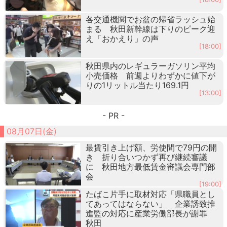
各交通機関でお盆の帰省ラッシュ始
まる 秋田新幹線は下りのピーク迎
え「おかえり」の声
[18:00]
秋田県内のレギュラーガソリン平均
小売価格 前週よりわずかに値下が
りの1リットル当たり169.1円
[13:00]
- PR -
08月07日(金)
最賃引き上げ額、労使間で79円の開
き 折り合いつかず再び継続審議
に 秋田地方最低賃金審議会専門部
会
[19:00]
たばこ片手に取材対応「県職員とし
てあってはならない」 企業誘致推
進監の対応に産業労働部長が謝罪
秋田