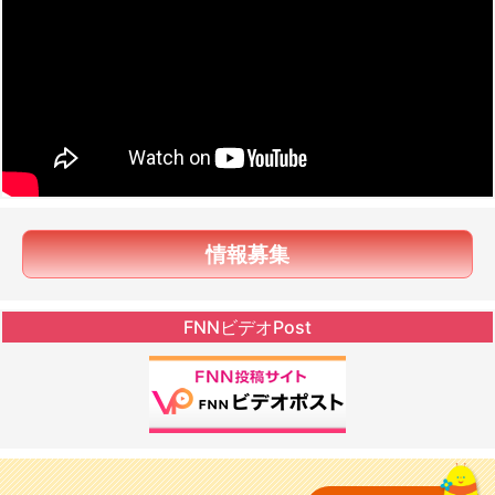
情報募集
FNNビデオPost