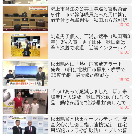
潟上市発注の公共工事巡る官製談合
事件 市の幹部職員だった男に執行
猶予付き有罪判決 秋田地方裁判所
[19:00]
剣道男子個人、三浦歩選手（秋田商3
年）3位入賞 男子団体・秋田商は
準々決勝で敗退 近畿インターハイ
[19:00]
秋田県内に「熱中症警戒アラート」
発表 6日は北秋田市鷹巣・横手で
35度予想 最大級の警戒を
[18:00]
『わけあって絶滅しました。展』来
場者1万人達成 秋田市の親子に記念
品 動物が語る“絶滅理由”楽しんで
[19:00]
秋田県警と秋田ケーブルテレビ、安
全安心な社会目指し連携協定 住宅
用防犯カメラや詐欺防止アプリの普