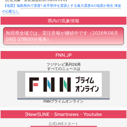
【地震】福島県内で震度1 岩手県沖を震源とする最大震度4の地震が発生 津波
の心配なし
県内の気象情報
秋田県全域では、雷注意報が継続中です
（2026年08月
09日 07時00分発表）
FNN.JP
フジテレビ系列28局
すべてのニュースは
FNNプライムオンライン
[New!]LINE・Smartnews・Youtube
公式LINEスタート