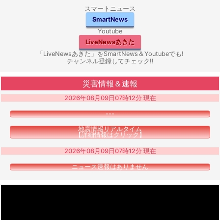
スマートニュース
SmartNews
Youtube
LiveNewsあきた
「LiveNewsあきた」をSmartNews＆Youtubeでも!
チャンネル登録してチェック!!
災害情報＆速報
2026年08月09日07時12分 現在
---
地震情報リアルタイム
【詳細情報はクリック】
2026年08月09日07時12分 現在
ニュース速報はありません