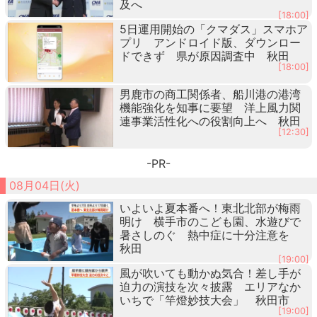
及へ
[18:00]
5日運用開始の「クマダス」スマホア
プリ アンドロイド版、ダウンロー
ドできず 県が原因調査中 秋田
[18:00]
男鹿市の商工関係者、船川港の港湾
機能強化を知事に要望 洋上風力関
連事業活性化への役割向上へ 秋田
[12:30]
-PR-
08月04日(火)
いよいよ夏本番へ！東北北部が梅雨
明け 横手市のこども園、水遊びで
暑さしのぐ 熱中症に十分注意を
秋田
[19:00]
風が吹いても動かぬ気合！差し手が
迫力の演技を次々披露 エリアなか
いちで「竿燈妙技大会」 秋田市
[19:00]