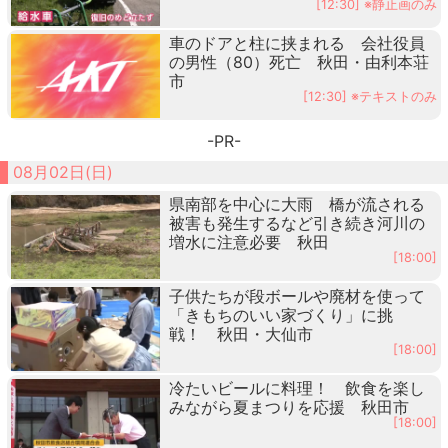
[12:30] ※静止画のみ
車のドアと柱に挟まれる 会社役員
の男性（80）死亡 秋田・由利本荘
市
[12:30] ※テキストのみ
-PR-
08月02日(日)
県南部を中心に大雨 橋が流される
被害も発生するなど引き続き河川の
増水に注意必要 秋田
[18:00]
子供たちが段ボールや廃材を使って
「きもちのいい家づくり」に挑
戦！ 秋田・大仙市
[18:00]
冷たいビールに料理！ 飲食を楽し
みながら夏まつりを応援 秋田市
[18:00]