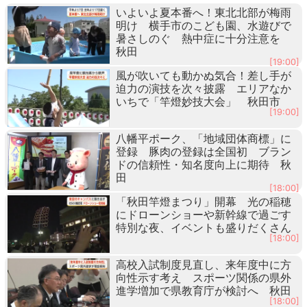
いよいよ夏本番へ！東北北部が梅雨
明け 横手市のこども園、水遊びで
暑さしのぐ 熱中症に十分注意を
秋田
[19:00]
風が吹いても動かぬ気合！差し手が
迫力の演技を次々披露 エリアなか
いちで「竿燈妙技大会」 秋田市
[19:00]
八幡平ポーク、「地域団体商標」に
登録 豚肉の登録は全国初 ブラン
ドの信頼性・知名度向上に期待 秋
田
[18:00]
「秋田竿燈まつり」開幕 光の稲穂
にドローンショーや新幹線で過ごす
特別な夜、イベントも盛りだくさん
[18:00]
高校入試制度見直し、来年度中に方
向性示す考え スポーツ関係の県外
進学増加で県教育庁が検討へ 秋田
[18:00]