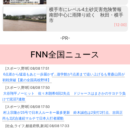
横手市にレベル4土砂災害危険警報
南部中心に雨降り続く 秋田・横手
市
[12:00]
-PR-
FNN全国ニュース
[スポーツ,野球] 08/08 17:51
6点差から猛追もあと一歩届かず…遊学館が1点差まで追い上げるも青森山田が
初戦突破【夏の全国高校野球】
[スポーツ,野球] 08/08 17:50
大谷翔平ノーヒット 佐々木朗希6回2失点 ドジャースはまさかのサヨナラ負
けで泥沼7連敗
[スポーツ,野球] 08/08 17:50
村上宗隆が25号で日本人ルーキー最多更新 鈴木誠也は2安打2打点、吉田正
尚も2試合連続マルチで日本人打者躍動
[社会,ライフ,都道府県,新潟] 08/08 17:33