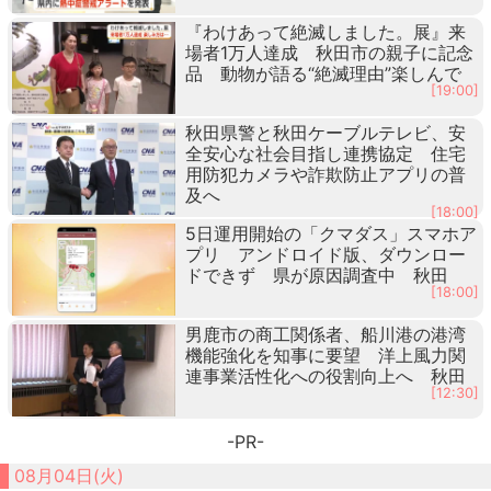
『わけあって絶滅しました。展』来
場者1万人達成 秋田市の親子に記念
品 動物が語る“絶滅理由”楽しんで
[19:00]
秋田県警と秋田ケーブルテレビ、安
全安心な社会目指し連携協定 住宅
用防犯カメラや詐欺防止アプリの普
及へ
[18:00]
5日運用開始の「クマダス」スマホア
プリ アンドロイド版、ダウンロー
ドできず 県が原因調査中 秋田
[18:00]
男鹿市の商工関係者、船川港の港湾
機能強化を知事に要望 洋上風力関
連事業活性化への役割向上へ 秋田
[12:30]
-PR-
08月04日(火)