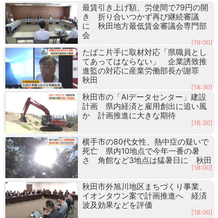
最賃引き上げ額、労使間で79円の開
き 折り合いつかず再び継続審議
に 秋田地方最低賃金審議会専門部
会
[19:00]
たばこ片手に取材対応「県職員とし
てあってはならない」 企業誘致推
進監の対応に産業労働部長が謝罪
秋田
[18:30]
秋田市の「AIデータセンター」建設
計画 県内経済と雇用創出に追い風
か 計画推進に大きな期待
[18:30]
横手市の80代女性、熱中症の疑いで
死亡 県内10地点で今年一番の暑
さ 角館など3地点は猛暑日に 秋田
[18:00]
秋田市外旭川地区まちづくり事業、
イオンタウン案で計画推進へ 経済
波及効果などを評価
[18:00]