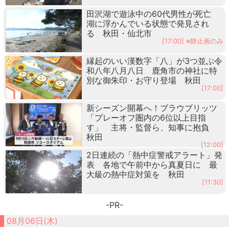
田沢湖で遊泳中の60代男性が死亡
湖に浮かんでいる状態で発見され
る 秋田・仙北市
[17:00] ※静止画のみ
縁起のいい漢数字「八」が3つ並ぶ令
和八年八月八日 鹿角市の神社に特
別な御朱印・お守り登場 秋田
[17:00]
新シーズン開幕へ！ブラウブリッツ
「プレーオフ圏内の6位以上目指
す」 主将・監督ら、知事に抱負
秋田
[12:00]
2日連続の「熱中症警戒アラート」発
表 各地で午前中から真夏日に 最
大級の熱中症対策を 秋田
[11:30]
-PR-
08月06日(木)