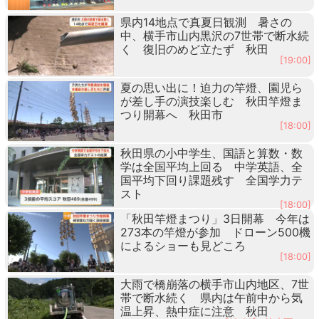
県内14地点で真夏日観測 暑さの
中、横手市山内黒沢の7世帯で断水続
く 復旧のめど立たず 秋田
[19:00]
夏の思い出に！迫力の竿燈、園児ら
が差し手の演技楽しむ 秋田竿燈ま
つり開幕へ 秋田市
[18:00]
秋田県の小中学生、国語と算数・数
学は全国平均上回る 中学英語、全
国平均下回り課題残す 全国学力テ
スト
[18:00]
「秋田竿燈まつり」3日開幕 今年は
273本の竿燈が参加 ドローン500機
によるショーも見どころ
[18:00]
大雨で橋崩落の横手市山内地区、7世
帯で断水続く 県内は午前中から気
温上昇、熱中症に注意 秋田