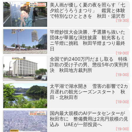
美人画が優しく夏の夜を照らす「七
夕絵どうろうまつり」 鑑賞と体験
で特別なひとときを 秋田・湯沢市
[19:30]
竿燈妙技大会決勝、予選勝ち抜いた
団体が華麗な演技披露 観光客もミ
ニ竿燈に挑戦 秋田竿燈まつり最終
日
[19:00]
全国で約2400万円だまし取る 特殊
詐欺の受け子の男、懲役5年の実刑判
決 秋田地方裁判所
[19:00]
太平湖で湖水開き 雪害の影響で2カ
月遅れの観光シーズンスタート 秋
田・北秋田市
[19:00]
国内最大規模のAIデータセンターが
秋田市に 整備費用は2兆円規模の見
込み UAEが一部投資へ
[19:00]