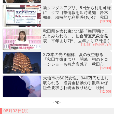
新クマダスアプリ、5日から利用可能
に クマ目撃情報を即時通知 鈴木
知事、積極的な利用呼びかけ 秋田
[18:00]
秋田県を含む東北北部「梅雨明けし
たとみられる」、仙台管区気象台発
表 平年より7日、去年より17日遅く
[11:45] ※静止画のみ
273本の光の稲穂、夏の夜空彩る
「秋田竿燈まつり」開幕 初のドロ
ーンショーも観光客魅了 秋田市
[12:00]
大仙市の60代女性、940万円だまし
取られる 投資金移動の手数料や保
証金要求され現金振り込む 秋田
[12:00]
-PR-
08月03日(月)