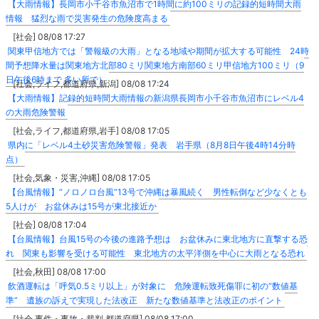
【大雨情報】長岡市小千谷市魚沼市で1時間に約100ミリの記録的短時間大雨
情報 猛烈な雨で災害発生の危険度高まる
[社会] 08/08 17:27
関東甲信地方では「警報級の大雨」となる地域や期間が拡大する可能性 24時
間予想降水量は関東地方北部80ミリ関東地方南部60ミリ甲信地方100ミリ（9
日午後6時まで 多い所で）
[社会,ライフ,都道府県,新潟] 08/08 17:24
【大雨情報】記録的短時間大雨情報の新潟県長岡市小千谷市魚沼市にレベル4
の大雨危険警報
[社会,ライフ,都道府県,岩手] 08/08 17:05
県内に「レベル4土砂災害危険警報」発表 岩手県（8月8日午後4時14分時
点）
[社会,気象・災害,沖縄] 08/08 17:05
【台風情報】“ノロノロ台風”13号で沖縄は暴風続く 男性転倒など少なくとも
5人けが お盆休みは15号が東北接近か
[社会] 08/08 17:04
【台風情報】台風15号の今後の進路予想は お盆休みに東北地方に直撃する恐
れ 関東も影響を受ける可能性 東北地方の太平洋側を中心に大雨となる恐れ
[社会,秋田] 08/08 17:00
飲酒運転は「呼気0.5ミリ以上」が対象に 危険運転致死傷罪に初の“数値基
準” 遺族の訴えで実現した法改正 新たな数値基準と法改正のポイント
[社会,事件・事故・裁判,都道府県] 08/08 17:00