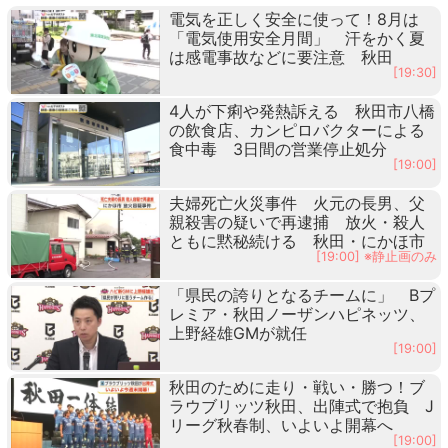
電気を正しく安全に使って！8月は
「電気使用安全月間」 汗をかく夏
は感電事故などに要注意 秋田
[19:30]
4人が下痢や発熱訴える 秋田市八橋
の飲食店、カンピロバクターによる
食中毒 3日間の営業停止処分
[19:00]
夫婦死亡火災事件 火元の長男、父
親殺害の疑いで再逮捕 放火・殺人
ともに黙秘続ける 秋田・にかほ市
[19:00] ※静止画のみ
「県民の誇りとなるチームに」 Bプ
レミア・秋田ノーザンハピネッツ、
上野経雄GMが就任
[19:00]
秋田のために走り・戦い・勝つ！ブ
ラウブリッツ秋田、出陣式で抱負 J
リーグ秋春制、いよいよ開幕へ
[19:00]