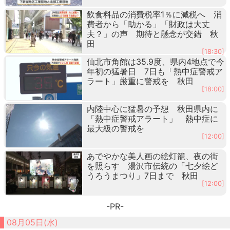
飲食料品の消費税率1％に減税へ 消
費者から「助かる」「財政は大丈
夫？」の声 期待と懸念が交錯 秋
田
[18:30]
仙北市角館は35.9度、県内4地点で今
年初の猛暑日 7日も「熱中症警戒ア
ラート」厳重に警戒を 秋田
[18:00]
内陸中心に猛暑の予想 秋田県内に
「熱中症警戒アラート」 熱中症に
最大級の警戒を
[12:00]
あでやかな美人画の絵灯籠、夜の街
を照らす 湯沢市伝統の「七夕絵ど
うろうまつり」7日まで 秋田
[12:00]
-PR-
08月05日(水)