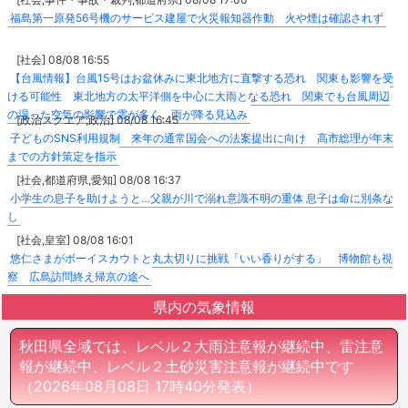
福島第一原発56号機のサービス建屋で火災報知器作動 火や煙は確認されず
[社会] 08/08 16:55
【台風情報】台風15号はお盆休みに東北地方に直撃する恐れ 関東も影響を受
ける可能性 東北地方の太平洋側を中心に大雨となる恐れ 関東でも台風周辺
の湿った空気の影響で雲が多く、雨が降る見込み
[政治スクエア,政治] 08/08 16:45
子どものSNS利用規制 来年の通常国会への法案提出に向け 高市総理が年末
までの方針策定を指示
[社会,都道府県,愛知] 08/08 16:37
小学生の息子を助けようと…父親が川で溺れ意識不明の重体 息子は命に別条な
し
[社会,皇室] 08/08 16:01
悠仁さまがボーイスカウトと丸太切りに挑戦「いい香りがする」 博物館も視
察 広島訪問終え帰京の途へ
県内の気象情報
秋田県全域では、レベル２大雨注意報が継続中、雷注意
報が継続中、レベル２土砂災害注意報が継続中です
（2026年08月08日 17時40分発表）