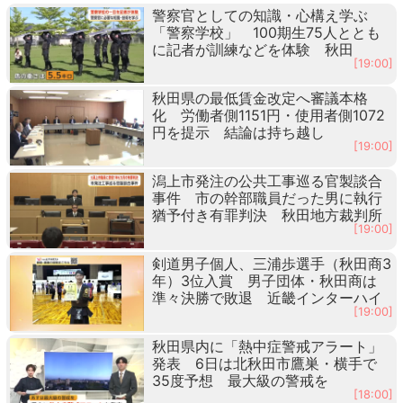
警察官としての知識・心構え学ぶ
「警察学校」 100期生75人ととも
に記者が訓練などを体験 秋田
[19:00]
秋田県の最低賃金改定へ審議本格
化 労働者側1151円・使用者側1072
円を提示 結論は持ち越し
[19:00]
潟上市発注の公共工事巡る官製談合
事件 市の幹部職員だった男に執行
猶予付き有罪判決 秋田地方裁判所
[19:00]
剣道男子個人、三浦歩選手（秋田商3
年）3位入賞 男子団体・秋田商は
準々決勝で敗退 近畿インターハイ
[19:00]
秋田県内に「熱中症警戒アラート」
発表 6日は北秋田市鷹巣・横手で
35度予想 最大級の警戒を
[18:00]