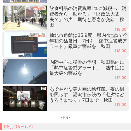
飲食料品の消費税率1％に減税へ 消
費者から「助かる」「財政は大丈
夫？」の声 期待と懸念が交錯 秋
田
[18:30]
仙北市角館は35.9度、県内4地点で今
年初の猛暑日 7日も「熱中症警戒ア
ラート」厳重に警戒を 秋田
[18:00]
内陸中心に猛暑の予想 秋田県内に
「熱中症警戒アラート」 熱中症に
最大級の警戒を
[12:00]
あでやかな美人画の絵灯籠、夜の街
を照らす 湯沢市伝統の「七夕絵ど
うろうまつり」7日まで 秋田
[12:00]
-PR-
08月05日(水)