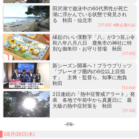
田沢湖で遊泳中の60代男性が死亡
湖に浮かんでいる状態で発見され
る 秋田・仙北市
[17:00] ※静止画のみ
縁起のいい漢数字「八」が3つ並ぶ令
和八年八月八日 鹿角市の神社に特
別な御朱印・お守り登場 秋田
[17:00]
新シーズン開幕へ！ブラウブリッツ
「プレーオフ圏内の6位以上目指
す」 主将・監督ら、知事に抱負
秋田
[12:00]
2日連続の「熱中症警戒アラート」発
表 各地で午前中から真夏日に 最
大級の熱中症対策を 秋田
[11:30]
-PR-
08月06日(木)