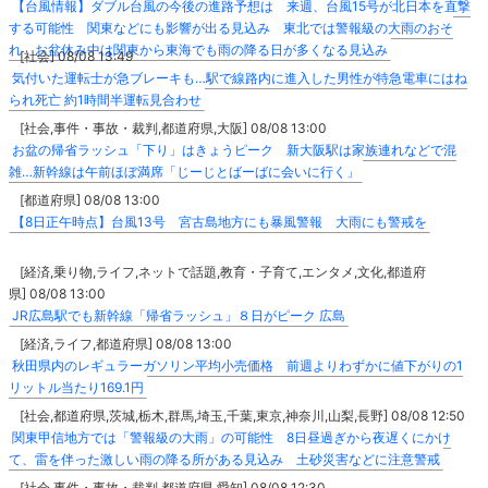
【台風情報】ダブル台風の今後の進路予想は 来週、台風15号が北日本を直撃
する可能性 関東などにも影響が出る見込み 東北では警報級の大雨のおそ
れ お盆休み中は関東から東海でも雨の降る日が多くなる見込み
[社会] 08/08 13:49
気付いた運転士が急ブレーキも…駅で線路内に進入した男性が特急電車にはね
られ死亡 約1時間半運転見合わせ
[社会,事件・事故・裁判,都道府県,大阪] 08/08 13:00
お盆の帰省ラッシュ「下り」はきょうピーク 新大阪駅は家族連れなどで混
雑…新幹線は午前ほぼ満席「じーじとばーばに会いに行く」
[都道府県] 08/08 13:00
【8日正午時点】台風13号 宮古島地方にも暴風警報 大雨にも警戒を
[経済,乗り物,ライフ,ネットで話題,教育・子育て,エンタメ,文化,都道府
県] 08/08 13:00
JR広島駅でも新幹線「帰省ラッシュ」８日がピーク 広島
[経済,ライフ,都道府県] 08/08 13:00
秋田県内のレギュラーガソリン平均小売価格 前週よりわずかに値下がりの1
リットル当たり169.1円
[社会,都道府県,茨城,栃木,群馬,埼玉,千葉,東京,神奈川,山梨,長野] 08/08 12:50
関東甲信地方では「警報級の大雨」の可能性 8日昼過ぎから夜遅くにかけ
て、雷を伴った激しい雨の降る所がある見込み 土砂災害などに注意警戒
[社会,事件・事故・裁判,都道府県,愛知] 08/08 12:30