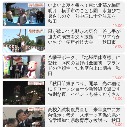
いよいよ夏本番へ！東北北部が梅雨
明け 横手市のこども園、水遊びで
暑さしのぐ 熱中症に十分注意を
秋田
[19:00]
風が吹いても動かぬ気合！差し手が
迫力の演技を次々披露 エリアなか
いちで「竿燈妙技大会」 秋田市
[19:00]
八幡平ポーク、「地域団体商標」に
登録 豚肉の登録は全国初 ブラン
ドの信頼性・知名度向上に期待 秋
田
[18:00]
「秋田竿燈まつり」開幕 光の稲穂
にドローンショーや新幹線で過ごす
特別な夜、イベントも盛りだくさん
[18:00]
高校入試制度見直し、来年度中に方
向性示す考え スポーツ関係の県外
進学増加で県教育庁が検討へ 秋田
[18:00]