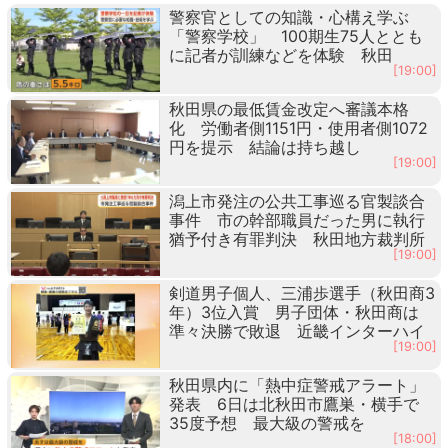
警察官としての知識・心構え学ぶ
「警察学校」 100期生75人ととも
に記者が訓練などを体験 秋田
[19:00]
秋田県の最低賃金改定へ審議本格
化 労働者側1151円・使用者側1072
円を提示 結論は持ち越し
[19:00]
潟上市発注の公共工事巡る官製談合
事件 市の幹部職員だった男に執行
猶予付き有罪判決 秋田地方裁判所
[19:00]
剣道男子個人、三浦歩選手（秋田商3
年）3位入賞 男子団体・秋田商は
準々決勝で敗退 近畿インターハイ
[19:00]
秋田県内に「熱中症警戒アラート」
発表 6日は北秋田市鷹巣・横手で
35度予想 最大級の警戒を
[18:00]