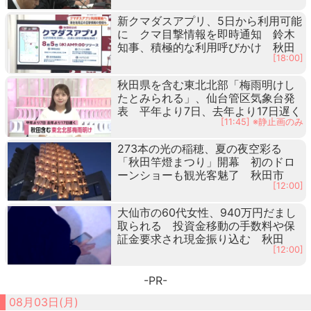
新クマダスアプリ、5日から利用可能
に クマ目撃情報を即時通知 鈴木
知事、積極的な利用呼びかけ 秋田
[18:00]
秋田県を含む東北北部「梅雨明けし
たとみられる」、仙台管区気象台発
表 平年より7日、去年より17日遅く
[11:45] ※静止画のみ
273本の光の稲穂、夏の夜空彩る
「秋田竿燈まつり」開幕 初のドロ
ーンショーも観光客魅了 秋田市
[12:00]
大仙市の60代女性、940万円だまし
取られる 投資金移動の手数料や保
証金要求され現金振り込む 秋田
[12:00]
-PR-
08月03日(月)