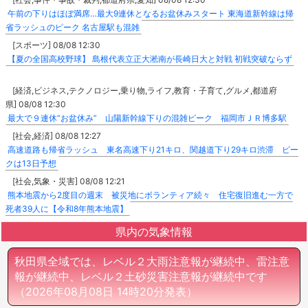
午前の下りはほぼ満席…最大9連休となるお盆休みスタート 東海道新幹線は帰
省ラッシュのピーク 名古屋駅も混雑
[スポーツ] 08/08 12:30
【夏の全国高校野球】 島根代表立正大淞南が長崎日大と対戦 初戦突破ならず
[経済,ビジネス,テクノロジー,乗り物,ライフ,教育・子育て,グルメ,都道府
県] 08/08 12:30
最大で９連休“お盆休み” 山陽新幹線下りの混雑ピーク 福岡市ＪＲ博多駅
[社会,経済] 08/08 12:27
高速道路も帰省ラッシュ 東名高速下り21キロ、関越道下り29キロ渋滞 ピー
クは13日予想
[社会,気象・災害] 08/08 12:21
熊本地震から2度目の週末 被災地にボランティア続々 住宅復旧進む一方で
死者39人に【令和8年熊本地震】
県内の気象情報
秋田県全域では、レベル２大雨注意報が継続中、雷注意
報が継続中、レベル２土砂災害注意報が継続中です
（2026年08月08日 14時20分発表）