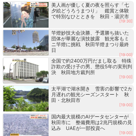
美人画が優しく夏の夜を照らす「七
夕絵どうろうまつり」 鑑賞と体験
で特別なひとときを 秋田・湯沢市
[19:30]
竿燈妙技大会決勝、予選勝ち抜いた
団体が華麗な演技披露 観光客もミ
ニ竿燈に挑戦 秋田竿燈まつり最終
日
[19:00]
全国で約2400万円だまし取る 特殊
詐欺の受け子の男、懲役5年の実刑判
決 秋田地方裁判所
[19:00]
太平湖で湖水開き 雪害の影響で2カ
月遅れの観光シーズンスタート 秋
田・北秋田市
[19:00]
国内最大規模のAIデータセンターが
秋田市に 整備費用は2兆円規模の見
込み UAEが一部投資へ
[19:00]