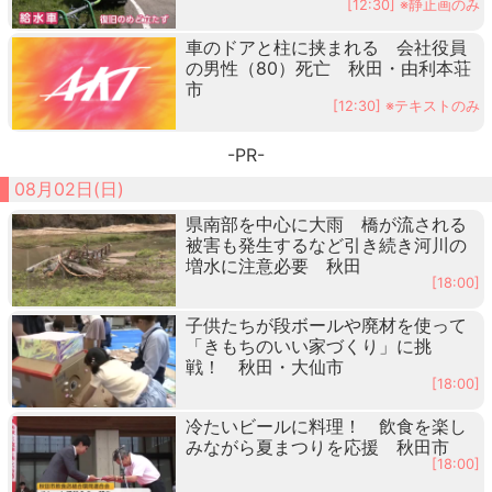
[12:30] ※静止画のみ
車のドアと柱に挟まれる 会社役員
の男性（80）死亡 秋田・由利本荘
市
[12:30] ※テキストのみ
-PR-
08月02日(日)
県南部を中心に大雨 橋が流される
被害も発生するなど引き続き河川の
増水に注意必要 秋田
[18:00]
子供たちが段ボールや廃材を使って
「きもちのいい家づくり」に挑
戦！ 秋田・大仙市
[18:00]
冷たいビールに料理！ 飲食を楽し
みながら夏まつりを応援 秋田市
[18:00]