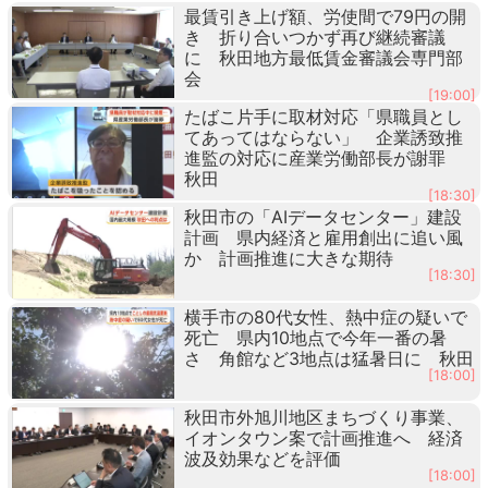
最賃引き上げ額、労使間で79円の開
き 折り合いつかず再び継続審議
に 秋田地方最低賃金審議会専門部
会
[19:00]
たばこ片手に取材対応「県職員とし
てあってはならない」 企業誘致推
進監の対応に産業労働部長が謝罪
秋田
[18:30]
秋田市の「AIデータセンター」建設
計画 県内経済と雇用創出に追い風
か 計画推進に大きな期待
[18:30]
横手市の80代女性、熱中症の疑いで
死亡 県内10地点で今年一番の暑
さ 角館など3地点は猛暑日に 秋田
[18:00]
秋田市外旭川地区まちづくり事業、
イオンタウン案で計画推進へ 経済
波及効果などを評価
[18:00]