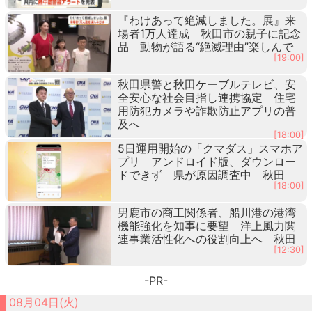
『わけあって絶滅しました。展』来
場者1万人達成 秋田市の親子に記念
品 動物が語る“絶滅理由”楽しんで
[19:00]
秋田県警と秋田ケーブルテレビ、安
全安心な社会目指し連携協定 住宅
用防犯カメラや詐欺防止アプリの普
及へ
[18:00]
5日運用開始の「クマダス」スマホア
プリ アンドロイド版、ダウンロー
ドできず 県が原因調査中 秋田
[18:00]
男鹿市の商工関係者、船川港の港湾
機能強化を知事に要望 洋上風力関
連事業活性化への役割向上へ 秋田
[12:30]
-PR-
08月04日(火)