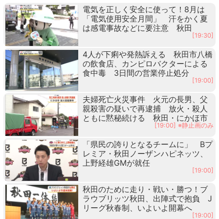
電気を正しく安全に使って！8月は
「電気使用安全月間」 汗をかく夏
は感電事故などに要注意 秋田
[19:30]
4人が下痢や発熱訴える 秋田市八橋
の飲食店、カンピロバクターによる
食中毒 3日間の営業停止処分
[19:00]
夫婦死亡火災事件 火元の長男、父
親殺害の疑いで再逮捕 放火・殺人
ともに黙秘続ける 秋田・にかほ市
[19:00] ※静止画のみ
「県民の誇りとなるチームに」 Bプ
レミア・秋田ノーザンハピネッツ、
上野経雄GMが就任
[19:00]
秋田のために走り・戦い・勝つ！ブ
ラウブリッツ秋田、出陣式で抱負 J
リーグ秋春制、いよいよ開幕へ
[19:00]