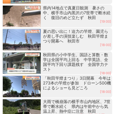
県内14地点で真夏日観測 暑さの
中、横手市山内黒沢の7世帯で断水続
く 復旧のめど立たず 秋田
[19:00]
夏の思い出に！迫力の竿燈、園児ら
が差し手の演技楽しむ 秋田竿燈ま
つり開幕へ 秋田市
[18:00]
秋田県の小中学生、国語と算数・数
学は全国平均上回る 中学英語、全
国平均下回り課題残す 全国学力テ
スト
[18:00]
「秋田竿燈まつり」3日開幕 今年は
273本の竿燈が参加 ドローン500機
によるショーも見どころ
[18:00]
大雨で橋崩落の横手市山内地区、7世
帯で断水続く 県内は午前中から気
温上昇、熱中症に注意 秋田