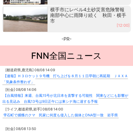
横手市にレベル4土砂災害危険警報
南部中心に雨降り続く 秋田・横手
市
[12:00]
-PR-
FNN全国ニュース
[都道府県,鹿児島] 08/08 14:09
【速報】Ｈ３ロケット９号機 打ち上げを８月１１日早朝に再延期 ＪＡＸＡ
「気象条件整わず」
[社会] 08/08 14:06
【台風情報】来週、台風15号が北日本を直撃する可能性 関東などにも影響が
出る見込み 台風13号は9日正午には東シナ海に達する予報
[ライフ,都道府県,岩手] 08/08 14:00
雫石町で捕獲のクマ 民家に何度も侵入した個体とDNA型一致 岩手県
[社会] 08/08 13:50