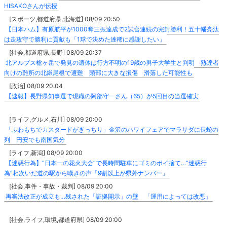
HISAKOさんが伝授
[スポーツ,都道府県,北海道] 08/09 20:50
【日本ハム】有原航平が1000奪三振達成で2試合連続の完封勝利！五十幡亮汰
は走攻守で勝利に貢献も「1球で決めた達稀に感謝したい」
[社会,都道府県,長野] 08/09 20:37
北アルプス槍ヶ岳で発見の遺体は行方不明の19歳の男子大学生と判明 熟達者
向けの難所の北鎌尾根で遭難 頭部に大きな損傷 滑落した可能性も
[政治] 08/09 20:04
【速報】長野県知事選で現職の阿部守一さん（65）が5回目の当選確実
[ライフ,グルメ,石川] 08/09 20:00
「ふわもちでカスタードがぎっちり」金沢のハワイフェアでマラサダに長蛇の
列 円安でも南国気分
[ライフ,新潟] 08/09 20:00
【迷惑行為】“日本一の花火大会”で長時間駐車にゴミのポイ捨て…“迷惑行
為”相次いだ道の駅から嘆きの声「9割以上が県外ナンバー」
[社会,事件・事故・裁判] 08/09 20:00
再審法改正が成立も…残された「証拠開示」の壁 「運用によっては改悪」
[社会,ライフ,環境,都道府県] 08/09 20:00