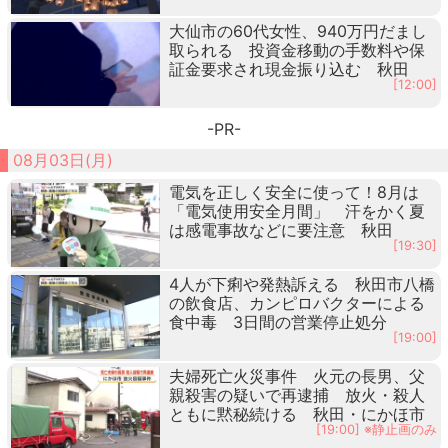
大仙市の60代女性、940万円だまし
取られる 投資金移動の手数料や保
証金要求され現金振り込む 秋田
[12:00]
-PR-
08月03日(月)
電気を正しく安全に使って！8月は
「電気使用安全月間」 汗をかく夏
は感電事故などに要注意 秋田
[19:30]
4人が下痢や発熱訴える 秋田市八橋
の飲食店、カンピロバクターによる
食中毒 3日間の営業停止処分
[19:00]
夫婦死亡火災事件 火元の長男、父
親殺害の疑いで再逮捕 放火・殺人
ともに黙秘続ける 秋田・にかほ市
[19:00] ※静止画のみ