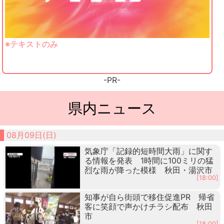
※テキストのみ
-PR-
県内ニュース
08月09日(日)
気象庁「記録的短時間大雨」に関す
る情報を発表 1時間に100ミリの猛
烈な雨が降った模様 秋田・湯沢市
[18:00]
知事が自ら街頭で移住促進PR 帰省
客に笑顔で声かけチラシ配布 秋田
市
[18:00]