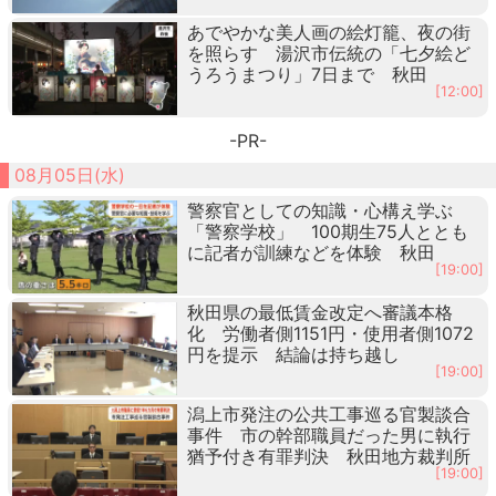
あでやかな美人画の絵灯籠、夜の街
を照らす 湯沢市伝統の「七夕絵ど
うろうまつり」7日まで 秋田
[12:00]
-PR-
08月05日(水)
警察官としての知識・心構え学ぶ
「警察学校」 100期生75人ととも
に記者が訓練などを体験 秋田
[19:00]
秋田県の最低賃金改定へ審議本格
化 労働者側1151円・使用者側1072
円を提示 結論は持ち越し
[19:00]
潟上市発注の公共工事巡る官製談合
事件 市の幹部職員だった男に執行
猶予付き有罪判決 秋田地方裁判所
[19:00]