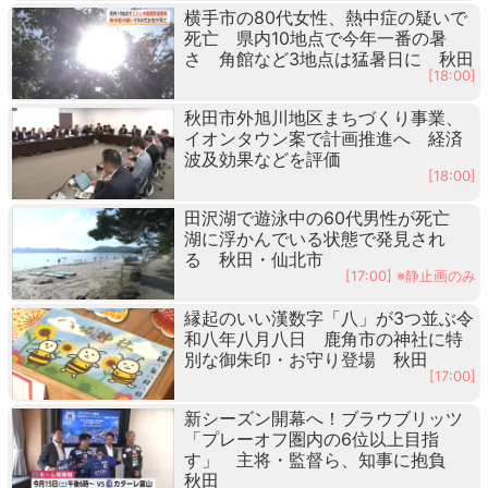
横手市の80代女性、熱中症の疑いで
死亡 県内10地点で今年一番の暑
さ 角館など3地点は猛暑日に 秋田
[18:00]
秋田市外旭川地区まちづくり事業、
イオンタウン案で計画推進へ 経済
波及効果などを評価
[18:00]
田沢湖で遊泳中の60代男性が死亡
湖に浮かんでいる状態で発見され
る 秋田・仙北市
[17:00] ※静止画のみ
縁起のいい漢数字「八」が3つ並ぶ令
和八年八月八日 鹿角市の神社に特
別な御朱印・お守り登場 秋田
[17:00]
新シーズン開幕へ！ブラウブリッツ
「プレーオフ圏内の6位以上目指
す」 主将・監督ら、知事に抱負
秋田