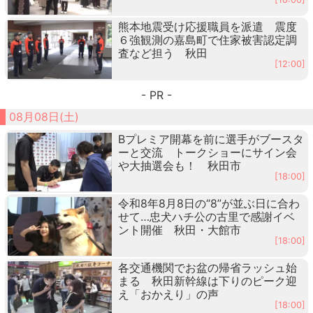
熊本地震受け応援職員を派遣 震度
６強観測の嘉島町で住家被害認定調
査など担う 秋田
[12:00]
- PR -
08月08日(土)
Bプレミア開幕を前に選手がブースタ
ーと交流 トークショーにサイン会
や大抽選会も！ 秋田市
[18:00]
令和8年8月8日の“8”が並ぶ日に合わ
せて…忠犬ハチ公の古里で感謝イベ
ント開催 秋田・大館市
[18:00]
各交通機関でお盆の帰省ラッシュ始
まる 秋田新幹線は下りのピーク迎
え「おかえり」の声
[18:00]