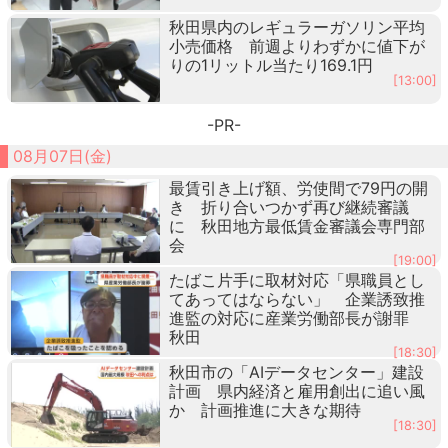
秋田県内のレギュラーガソリン平均
小売価格 前週よりわずかに値下が
りの1リットル当たり169.1円
[13:00]
-PR-
08月07日(金)
最賃引き上げ額、労使間で79円の開
き 折り合いつかず再び継続審議
に 秋田地方最低賃金審議会専門部
会
[19:00]
たばこ片手に取材対応「県職員とし
てあってはならない」 企業誘致推
進監の対応に産業労働部長が謝罪
秋田
[18:30]
秋田市の「AIデータセンター」建設
計画 県内経済と雇用創出に追い風
か 計画推進に大きな期待
[18:30]