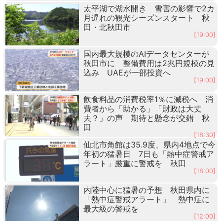
太平湖で湖水開き 雪害の影響で2カ
月遅れの観光シーズンスタート 秋
田・北秋田市
[19:00]
国内最大規模のAIデータセンターが
秋田市に 整備費用は2兆円規模の見
込み UAEが一部投資へ
[19:00]
飲食料品の消費税率1％に減税へ 消
費者から「助かる」「財政は大丈
夫？」の声 期待と懸念が交錯 秋
田
[18:30]
仙北市角館は35.9度、県内4地点で今
年初の猛暑日 7日も「熱中症警戒ア
ラート」厳重に警戒を 秋田
[18:00]
内陸中心に猛暑の予想 秋田県内に
「熱中症警戒アラート」 熱中症に
最大級の警戒を
[12:00]