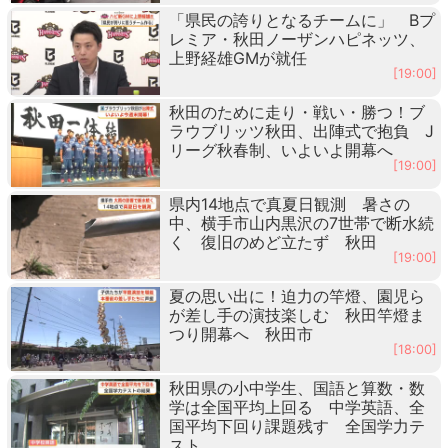
「県民の誇りとなるチームに」 Bプ
レミア・秋田ノーザンハピネッツ、
上野経雄GMが就任
[19:00]
秋田のために走り・戦い・勝つ！ブ
ラウブリッツ秋田、出陣式で抱負 J
リーグ秋春制、いよいよ開幕へ
[19:00]
県内14地点で真夏日観測 暑さの
中、横手市山内黒沢の7世帯で断水続
く 復旧のめど立たず 秋田
[19:00]
夏の思い出に！迫力の竿燈、園児ら
が差し手の演技楽しむ 秋田竿燈ま
つり開幕へ 秋田市
[18:00]
秋田県の小中学生、国語と算数・数
学は全国平均上回る 中学英語、全
国平均下回り課題残す 全国学力テ
スト