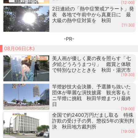
[12:00]
2日連続の「熱中症警戒アラート」発
表 各地で午前中から真夏日に 最
大級の熱中症対策を 秋田
[11:30]
-PR-
08月06日(木)
美人画が優しく夏の夜を照らす「七
夕絵どうろうまつり」 鑑賞と体験
で特別なひとときを 秋田・湯沢市
[19:30]
竿燈妙技大会決勝、予選勝ち抜いた
団体が華麗な演技披露 観光客もミ
ニ竿燈に挑戦 秋田竿燈まつり最終
日
[19:00]
全国で約2400万円だまし取る 特殊
詐欺の受け子の男、懲役5年の実刑判
決 秋田地方裁判所
[19:00]