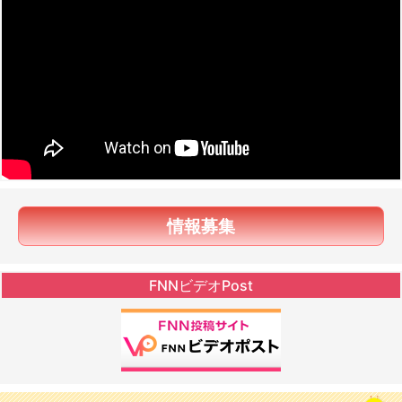
情報募集
FNNビデオPost