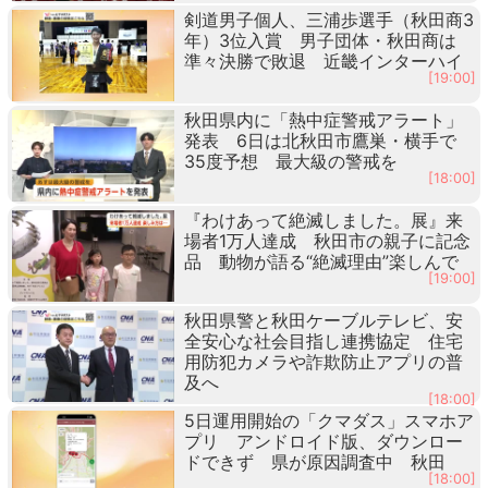
剣道男子個人、三浦歩選手（秋田商3
年）3位入賞 男子団体・秋田商は
準々決勝で敗退 近畿インターハイ
[19:00]
秋田県内に「熱中症警戒アラート」
発表 6日は北秋田市鷹巣・横手で
35度予想 最大級の警戒を
[18:00]
『わけあって絶滅しました。展』来
場者1万人達成 秋田市の親子に記念
品 動物が語る“絶滅理由”楽しんで
[19:00]
秋田県警と秋田ケーブルテレビ、安
全安心な社会目指し連携協定 住宅
用防犯カメラや詐欺防止アプリの普
及へ
[18:00]
5日運用開始の「クマダス」スマホア
プリ アンドロイド版、ダウンロー
ドできず 県が原因調査中 秋田
[18:00]