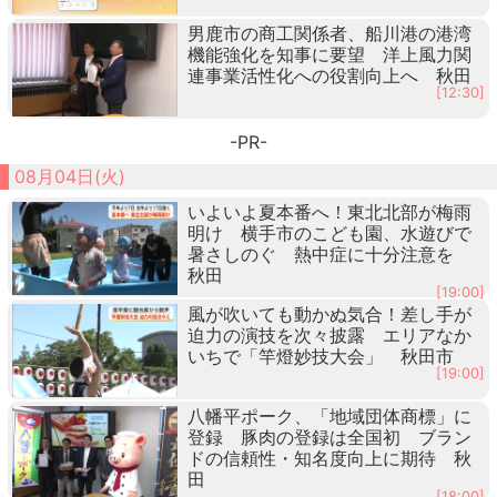
男鹿市の商工関係者、船川港の港湾
機能強化を知事に要望 洋上風力関
連事業活性化への役割向上へ 秋田
[12:30]
-PR-
08月04日(火)
いよいよ夏本番へ！東北北部が梅雨
明け 横手市のこども園、水遊びで
暑さしのぐ 熱中症に十分注意を
秋田
[19:00]
風が吹いても動かぬ気合！差し手が
迫力の演技を次々披露 エリアなか
いちで「竿燈妙技大会」 秋田市
[19:00]
八幡平ポーク、「地域団体商標」に
登録 豚肉の登録は全国初 ブラン
ドの信頼性・知名度向上に期待 秋
田
[18:00]