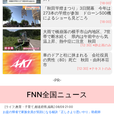
[18:00]
「秋田竿燈まつり」3日開幕 今年は
273本の竿燈が参加 ドローン500機
によるショーも見どころ
[18:00]
大雨で橋崩落の横手市山内地区、7世
帯で断水続く 県内は午前中から気
温上昇、熱中症に注意 秋田
[12:30] ※静止画のみ
車のドアと柱に挟まれる 会社役員
の男性（80）死亡 秋田・由利本荘
市
[12:30] ※テキストのみ
-PR-
FNN全国ニュース
[ライフ,教育・子育て,都道府県,福島] 08/09 21:00
お盆の帰省で家族全員が笑顔になる秘訣「正しさより思いやり」助産師