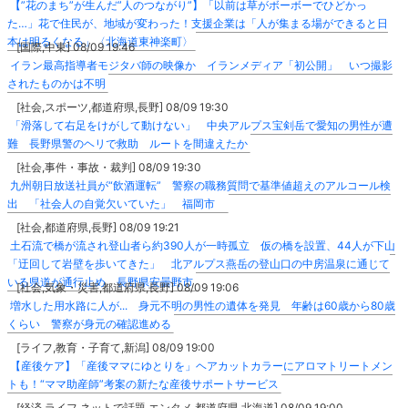
【”花のまち”が生んだ”人のつながり”】「以前は草がボーボーでひどかっ
た…」花で住民が、地域が変わった！支援企業は「人が集まる場ができると日
本は明るくなる」〈北海道東神楽町〉
[国際,中東] 08/09 19:46
イラン最高指導者モジタバ師の映像か イランメディア「初公開」 いつ撮影
されたものかは不明
[社会,スポーツ,都道府県,長野] 08/09 19:30
「滑落して右足をけがして動けない」 中央アルプス宝剣岳で愛知の男性が遭
難 長野県警のヘリで救助 ルートを間違えたか
[社会,事件・事故・裁判] 08/09 19:30
九州朝日放送社員が“飲酒運転” 警察の職務質問で基準値超えのアルコール検
出 「社会人の自覚欠いていた」 福岡市
[社会,都道府県,長野] 08/09 19:21
土石流で橋が流され登山者ら約390人が一時孤立 仮の橋を設置、44人が下山
「迂回して岩壁を歩いてきた」 北アルプス燕岳の登山口の中房温泉に通じて
いる県道が通行止め 長野県安曇野市
[社会,気象・災害,都道府県,長野] 08/09 19:06
増水した用水路に人が... 身元不明の男性の遺体を発見 年齢は60歳から80歳
くらい 警察が身元の確認進める
[ライフ,教育・子育て,新潟] 08/09 19:00
【産後ケア】「産後ママにゆとりを」ヘアカットカラーにアロマトリートメン
トも！“ママ助産師”考案の新たな産後サポートサービス
[経済,ライフ,ネットで話題,エンタメ,都道府県,北海道] 08/09 19:00