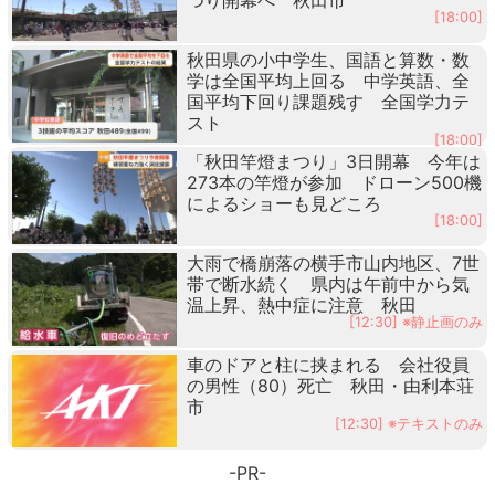
[18:00]
秋田県の小中学生、国語と算数・数
学は全国平均上回る 中学英語、全
国平均下回り課題残す 全国学力テ
スト
[18:00]
「秋田竿燈まつり」3日開幕 今年は
273本の竿燈が参加 ドローン500機
によるショーも見どころ
[18:00]
大雨で橋崩落の横手市山内地区、7世
帯で断水続く 県内は午前中から気
温上昇、熱中症に注意 秋田
[12:30] ※静止画のみ
車のドアと柱に挟まれる 会社役員
の男性（80）死亡 秋田・由利本荘
市
[12:30] ※テキストのみ
-PR-