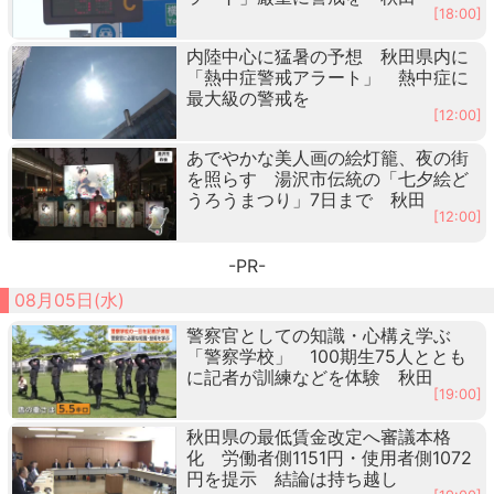
[18:00]
内陸中心に猛暑の予想 秋田県内に
「熱中症警戒アラート」 熱中症に
最大級の警戒を
[12:00]
あでやかな美人画の絵灯籠、夜の街
を照らす 湯沢市伝統の「七夕絵ど
うろうまつり」7日まで 秋田
[12:00]
-PR-
08月05日(水)
警察官としての知識・心構え学ぶ
「警察学校」 100期生75人ととも
に記者が訓練などを体験 秋田
[19:00]
秋田県の最低賃金改定へ審議本格
化 労働者側1151円・使用者側1072
円を提示 結論は持ち越し