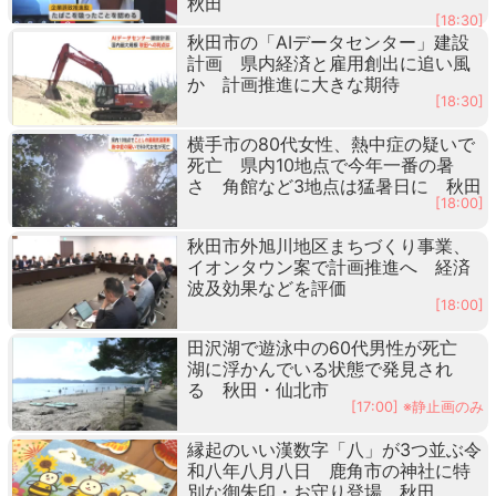
秋田
[18:30]
秋田市の「AIデータセンター」建設
計画 県内経済と雇用創出に追い風
か 計画推進に大きな期待
[18:30]
横手市の80代女性、熱中症の疑いで
死亡 県内10地点で今年一番の暑
さ 角館など3地点は猛暑日に 秋田
[18:00]
秋田市外旭川地区まちづくり事業、
イオンタウン案で計画推進へ 経済
波及効果などを評価
[18:00]
田沢湖で遊泳中の60代男性が死亡
湖に浮かんでいる状態で発見され
る 秋田・仙北市
[17:00] ※静止画のみ
縁起のいい漢数字「八」が3つ並ぶ令
和八年八月八日 鹿角市の神社に特
別な御朱印・お守り登場 秋田