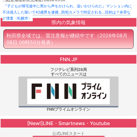
『子どもが帰宅途中に男から声をかけられ、追いかけられた』マンション内に
不法侵入した疑いで42歳男を逮捕…防犯カメラで特定される…目的は？余罪な
ど捜査〈札幌市〉
県内の気象情報
秋田県全域では、雷注意報が継続中です
（2026年08月
08日 06時50分発表）
FNN.JP
フジテレビ系列28局
すべてのニュースは
FNNプライムオンライン
[New!]LINE・Smartnews・Youtube
公式LINEスタート