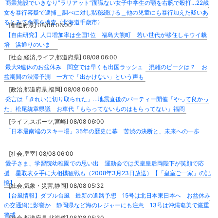
商業施設でいきなり”ラリアット”面識ない女子中学生の顎を右腕で殴打…22歳
女を暴行容疑で逮捕＿調べに対し黙秘続ける＿他の児童にも暴行加えた疑いあ
るとみて余罪を捜査〈北海道千歳市〉
[都道府県] 08/08 06:00
【自由研究】人口増加率は全国1位 福島大熊町 若い世代が移住しキウイ栽
培 浜通りのいま
[社会,経済,ライフ,都道府県] 08/08 06:00
最大9連休のお盆休み 関空では早くも出国ラッシュ 混雑のピークは？ お
盆期間の渋滞予測 一方で「出かけない」という声も
[政治,都道府県,福岡] 08/08 06:00
発言は「きれいに切り取られた」…地震直後のパーティー開催「やって良かっ
た」松尾統章県議 お車代「もらってないものはもらってない」福岡
[ライフ,スポーツ,宮崎] 08/08 06:00
「日本最南端のスキー場」35年の歴史に幕 苦渋の決断と、未来への一歩
[社会,皇室] 08/08 06:00
愛子さま、学習院幼稚園での思い出 運動会では天皇皇后両陛下が笑顔で応
援 星取表を手に大相撲観戦も（2008年3月23日放送）【「皇室ご一家」の記
憶】
[社会,気象・災害,静岡] 08/08 05:32
【台風情報】ダブル台風 最新の進路予想 15号は北日本東日本へ お盆休み
の交通網に影響か 静岡県など海のレジャーにも注意 13号は沖縄奄美で厳重
警戒
[社会,都道府県,北海道] 08/08 05:30