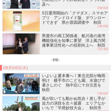
及へ
[18:00]
5日運用開始の「クマダス」スマホア
プリ アンドロイド版、ダウンロー
ドできず 県が原因調査中 秋田
[18:00]
男鹿市の商工関係者、船川港の港湾
機能強化を知事に要望 洋上風力関
連事業活性化への役割向上へ 秋田
[12:30]
-PR-
08月04日(火)
いよいよ夏本番へ！東北北部が梅雨
明け 横手市のこども園、水遊びで
暑さしのぐ 熱中症に十分注意を
秋田
[19:00]
風が吹いても動かぬ気合！差し手が
迫力の演技を次々披露 エリアなか
いちで「竿燈妙技大会」 秋田市