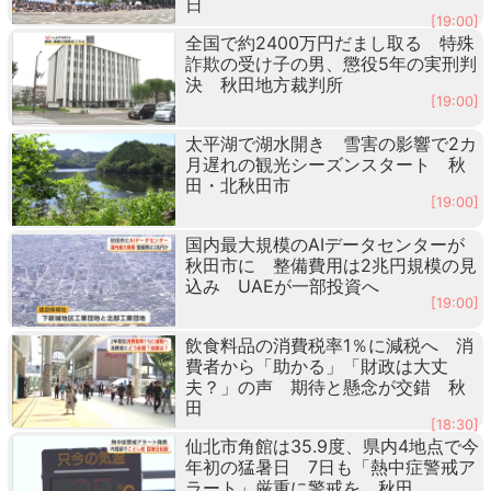
日
[19:00]
全国で約2400万円だまし取る 特殊
詐欺の受け子の男、懲役5年の実刑判
決 秋田地方裁判所
[19:00]
太平湖で湖水開き 雪害の影響で2カ
月遅れの観光シーズンスタート 秋
田・北秋田市
[19:00]
国内最大規模のAIデータセンターが
秋田市に 整備費用は2兆円規模の見
込み UAEが一部投資へ
[19:00]
飲食料品の消費税率1％に減税へ 消
費者から「助かる」「財政は大丈
夫？」の声 期待と懸念が交錯 秋
田
[18:30]
仙北市角館は35.9度、県内4地点で今
年初の猛暑日 7日も「熱中症警戒ア
ラート」厳重に警戒を 秋田