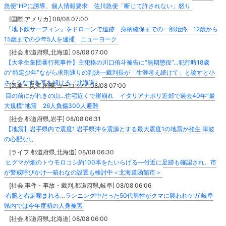
急便”HPに誘導、個人情報要求 佐川急便「断じて許されない」怒り
[国際,アメリカ] 08/08 07:00
「地下鉄サーフィン」をドローンで追跡 身柄確保までの一部始終 12歳から
15歳までの少年5人を逮捕 ニューヨーク
[社会,都道府県,北海道] 08/08 07:00
【大学生集団暴行死事件】主犯格の川口侑斗被告に“無期懲役”…犯行時18歳
の“特定少年”ながら求刑通りの判決―裁判長が「生涯考え続けて」と諭すと小
さくうなずき耳を傾ける〈北海道〉
[気象・災害,国際,ヨーロッパ] 08/08 07:00
目の前にがれきの山…住宅近くで崖崩れ イタリアナポリ近郊で過去40年“最
大規模”地震 26人負傷300人避難
[社会,都道府県,岩手] 08/08 06:31
【地震】岩手県内で震度1 岩手県沖を震源とする最大震度1の地震が発生 津波
の心配なし
[ライフ,都道府県,北海道] 08/08 06:30
ヒグマが畑のトウモロコシ約100本をたいらげる―付近に足跡も確認され、市
が警戒呼びかけ―箱わなの設置も検討中＜北海道函館市＞
[社会,事件・事故・裁判,都道府県,岐阜] 08/08 06:06
右腕と右足噛まれる…ランニング中だった50代男性がクマに襲われケガ 岐阜
県内では今年度初の人身被害
[社会,都道府県,北海道] 08/08 06:00