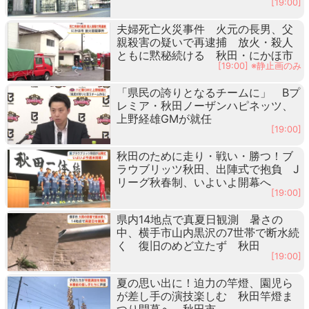
[19:00]
夫婦死亡火災事件 火元の長男、父
親殺害の疑いで再逮捕 放火・殺人
ともに黙秘続ける 秋田・にかほ市
[19:00] ※静止画のみ
「県民の誇りとなるチームに」 Bプ
レミア・秋田ノーザンハピネッツ、
上野経雄GMが就任
[19:00]
秋田のために走り・戦い・勝つ！ブ
ラウブリッツ秋田、出陣式で抱負 J
リーグ秋春制、いよいよ開幕へ
[19:00]
県内14地点で真夏日観測 暑さの
中、横手市山内黒沢の7世帯で断水続
く 復旧のめど立たず 秋田
[19:00]
夏の思い出に！迫力の竿燈、園児ら
が差し手の演技楽しむ 秋田竿燈ま
つり開幕へ 秋田市