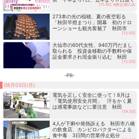
[11:45] ※静止画のみ
273本の光の稲穂、夏の夜空彩る
「秋田竿燈まつり」開幕 初のドロ
ーンショーも観光客魅了 秋田市
[12:00]
大仙市の60代女性、940万円だまし
取られる 投資金移動の手数料や保
証金要求され現金振り込む 秋田
[12:00]
-PR-
08月03日(月)
電気を正しく安全に使って！8月は
「電気使用安全月間」 汗をかく夏
は感電事故などに要注意 秋田
[19:30]
4人が下痢や発熱訴える 秋田市八橋
の飲食店、カンピロバクターによる
食中毒 3日間の営業停止処分