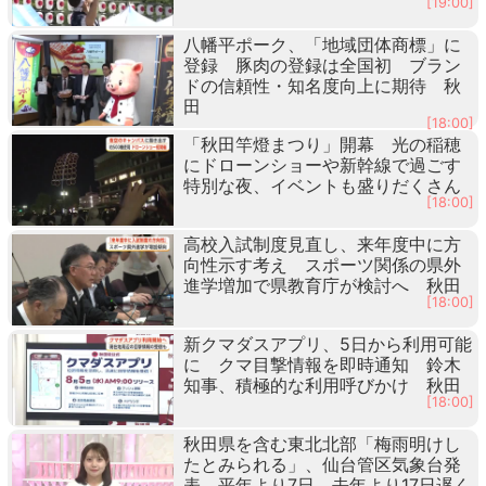
[19:00]
八幡平ポーク、「地域団体商標」に
登録 豚肉の登録は全国初 ブラン
ドの信頼性・知名度向上に期待 秋
田
[18:00]
「秋田竿燈まつり」開幕 光の稲穂
にドローンショーや新幹線で過ごす
特別な夜、イベントも盛りだくさん
[18:00]
高校入試制度見直し、来年度中に方
向性示す考え スポーツ関係の県外
進学増加で県教育庁が検討へ 秋田
[18:00]
新クマダスアプリ、5日から利用可能
に クマ目撃情報を即時通知 鈴木
知事、積極的な利用呼びかけ 秋田
[18:00]
秋田県を含む東北北部「梅雨明けし
たとみられる」、仙台管区気象台発
表 平年より7日、去年より17日遅く