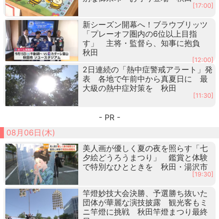
[17:00]
新シーズン開幕へ！ブラウブリッツ
「プレーオフ圏内の6位以上目指
す」 主将・監督ら、知事に抱負
秋田
[12:00]
2日連続の「熱中症警戒アラート」発
表 各地で午前中から真夏日に 最
大級の熱中症対策を 秋田
[11:30]
- PR -
08月06日(木)
美人画が優しく夏の夜を照らす「七
夕絵どうろうまつり」 鑑賞と体験
で特別なひとときを 秋田・湯沢市
[19:30]
竿燈妙技大会決勝、予選勝ち抜いた
団体が華麗な演技披露 観光客もミ
ニ竿燈に挑戦 秋田竿燈まつり最終