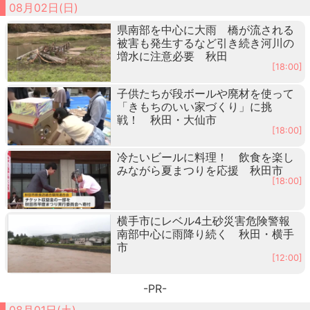
08月02日(日)
県南部を中心に大雨 橋が流される
被害も発生するなど引き続き河川の
増水に注意必要 秋田
[18:00]
子供たちが段ボールや廃材を使って
「きもちのいい家づくり」に挑
戦！ 秋田・大仙市
[18:00]
冷たいビールに料理！ 飲食を楽し
みながら夏まつりを応援 秋田市
[18:00]
横手市にレベル4土砂災害危険警報
南部中心に雨降り続く 秋田・横手
市
[12:00]
-PR-
08月01日(土)