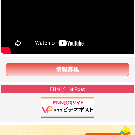
情報募集
FNNビデオPost