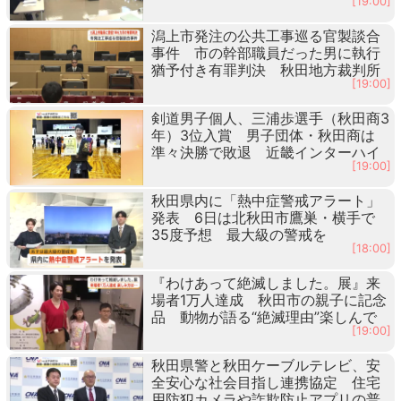
[19:00]
潟上市発注の公共工事巡る官製談合
事件 市の幹部職員だった男に執行
猶予付き有罪判決 秋田地方裁判所
[19:00]
剣道男子個人、三浦歩選手（秋田商3
年）3位入賞 男子団体・秋田商は
準々決勝で敗退 近畿インターハイ
[19:00]
秋田県内に「熱中症警戒アラート」
発表 6日は北秋田市鷹巣・横手で
35度予想 最大級の警戒を
[18:00]
『わけあって絶滅しました。展』来
場者1万人達成 秋田市の親子に記念
品 動物が語る“絶滅理由”楽しんで
[19:00]
秋田県警と秋田ケーブルテレビ、安
全安心な社会目指し連携協定 住宅
用防犯カメラや詐欺防止アプリの普