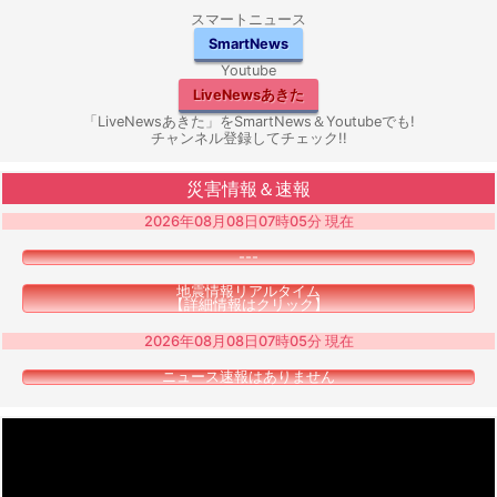
スマートニュース
SmartNews
Youtube
LiveNewsあきた
「LiveNewsあきた」をSmartNews＆Youtubeでも!
チャンネル登録してチェック!!
災害情報＆速報
2026年08月08日07時05分 現在
---
地震情報リアルタイム
【詳細情報はクリック】
2026年08月08日07時05分 現在
ニュース速報はありません