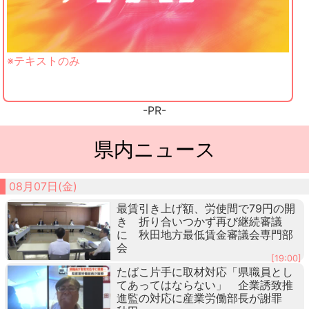
※テキストのみ
-PR-
県内ニュース
08月07日(金)
最賃引き上げ額、労使間で79円の開
き 折り合いつかず再び継続審議
に 秋田地方最低賃金審議会専門部
会
[19:00]
たばこ片手に取材対応「県職員とし
てあってはならない」 企業誘致推
進監の対応に産業労働部長が謝罪