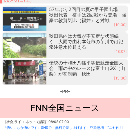
57年ぶり2回目の夏の甲子園出場
秋田代表・横手は2回戦から登場 強
豪の敦賀気比（福井）と対戦
[19:00]
秋田県内は大気が不安定な状態続
く 大雨で由利本荘市の芋川では氾
濫注意水位超える
[18:07]
伝統の十和田八幡平駅伝競走全国大
会 雨の中のレースは富士山GX（山
梨）が初制覇 秋田
[15:30]
-PR-
FNN全国ニュース
[社会,ライフ,ネットで話題] 08/08 07:00
「怖い…もう怖いです」SNSで「無料で差し上げます」詐欺急増 “ニセ佐川