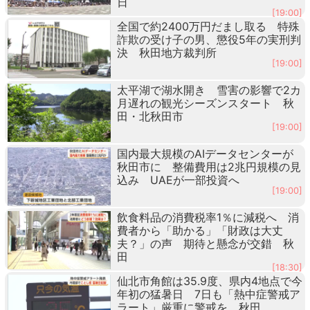
日
[19:00]
全国で約2400万円だまし取る 特殊
詐欺の受け子の男、懲役5年の実刑判
決 秋田地方裁判所
[19:00]
太平湖で湖水開き 雪害の影響で2カ
月遅れの観光シーズンスタート 秋
田・北秋田市
[19:00]
国内最大規模のAIデータセンターが
秋田市に 整備費用は2兆円規模の見
込み UAEが一部投資へ
[19:00]
飲食料品の消費税率1％に減税へ 消
費者から「助かる」「財政は大丈
夫？」の声 期待と懸念が交錯 秋
田
[18:30]
仙北市角館は35.9度、県内4地点で今
年初の猛暑日 7日も「熱中症警戒ア
ラート」厳重に警戒を 秋田