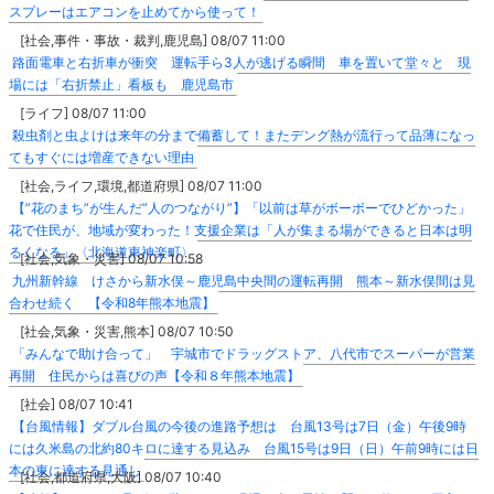
スプレーはエアコンを止めてから使って！
[社会,事件・事故・裁判,鹿児島] 08/07 11:00
路面電車と右折車が衝突 運転手ら3人が逃げる瞬間 車を置いて堂々と 現
場には「右折禁止」看板も 鹿児島市
[ライフ] 08/07 11:00
殺虫剤と虫よけは来年の分まで備蓄して！またデング熱が流行って品薄になっ
てもすぐには増産できない理由
[社会,ライフ,環境,都道府県] 08/07 11:00
【”花のまち”が生んだ”人のつながり”】「以前は草がボーボーでひどかった」
花で住民が、地域が変わった！支援企業は「人が集まる場ができると日本は明
るくなる」〈北海道東神楽町〉
[社会,気象・災害] 08/07 10:58
九州新幹線 けさから新水俣～鹿児島中央間の運転再開 熊本～新水俣間は見
合わせ続く 【令和8年熊本地震】
[社会,気象・災害,熊本] 08/07 10:50
「みんなで助け合って」 宇城市でドラッグストア、八代市でスーパーが営業
再開 住民からは喜びの声【令和８年熊本地震】
[社会] 08/07 10:41
【台風情報】ダブル台風の今後の進路予想は 台風13号は7日（金）午後9時
には久米島の北約80キロに達する見込み 台風15号は9日（日）午前9時には日
本の東に達する見通し
[社会,都道府県,大阪] 08/07 10:40