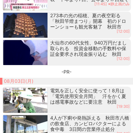
[11:45] ※静止画のみ
273本の光の稲穂、夏の夜空彩る
「秋田竿燈まつり」開幕 初のドロ
ーンショーも観光客魅了 秋田市
[12:00]
大仙市の60代女性、940万円だまし
取られる 投資金移動の手数料や保
証金要求され現金振り込む 秋田
[12:00]
-PR-
08月03日(月)
電気を正しく安全に使って！8月は
「電気使用安全月間」 汗をかく夏
は感電事故などに要注意 秋田
[19:30]
4人が下痢や発熱訴える 秋田市八橋
の飲食店、カンピロバクターによる
食中毒 3日間の営業停止処分