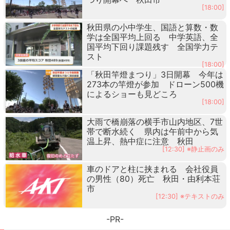
[18:00]
秋田県の小中学生、国語と算数・数
学は全国平均上回る 中学英語、全
国平均下回り課題残す 全国学力テ
スト
[18:00]
「秋田竿燈まつり」3日開幕 今年は
273本の竿燈が参加 ドローン500機
によるショーも見どころ
[18:00]
大雨で橋崩落の横手市山内地区、7世
帯で断水続く 県内は午前中から気
温上昇、熱中症に注意 秋田
[12:30] ※静止画のみ
車のドアと柱に挟まれる 会社役員
の男性（80）死亡 秋田・由利本荘
市
[12:30] ※テキストのみ
-PR-