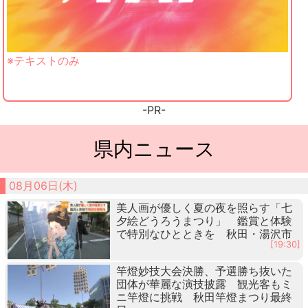
※テキストのみ
-PR-
県内ニュース
08月06日(木)
美人画が優しく夏の夜を照らす「七
夕絵どうろうまつり」 鑑賞と体験
で特別なひとときを 秋田・湯沢市
[19:30]
竿燈妙技大会決勝、予選勝ち抜いた
団体が華麗な演技披露 観光客もミ
ニ竿燈に挑戦 秋田竿燈まつり最終