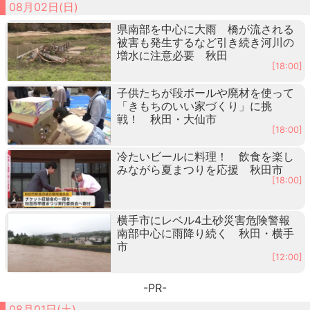
08月02日(日)
県南部を中心に大雨 橋が流される
被害も発生するなど引き続き河川の
増水に注意必要 秋田
[18:00]
子供たちが段ボールや廃材を使って
「きもちのいい家づくり」に挑
戦！ 秋田・大仙市
[18:00]
冷たいビールに料理！ 飲食を楽し
みながら夏まつりを応援 秋田市
[18:00]
横手市にレベル4土砂災害危険警報
南部中心に雨降り続く 秋田・横手
市
[12:00]
-PR-
08月01日(土)