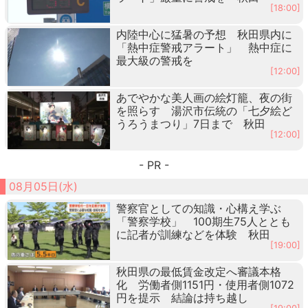
[18:00]
内陸中心に猛暑の予想 秋田県内に
「熱中症警戒アラート」 熱中症に
最大級の警戒を
[12:00]
あでやかな美人画の絵灯籠、夜の街
を照らす 湯沢市伝統の「七夕絵ど
うろうまつり」7日まで 秋田
[12:00]
- PR -
08月05日(水)
警察官としての知識・心構え学ぶ
「警察学校」 100期生75人ととも
に記者が訓練などを体験 秋田
[19:00]
秋田県の最低賃金改定へ審議本格
化 労働者側1151円・使用者側1072
円を提示 結論は持ち越し