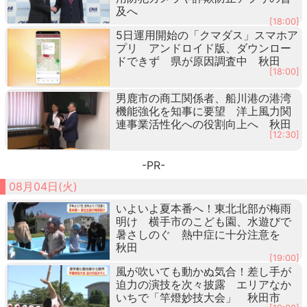
及へ
[18:00]
5日運用開始の「クマダス」スマホア
プリ アンドロイド版、ダウンロー
ドできず 県が原因調査中 秋田
[18:00]
男鹿市の商工関係者、船川港の港湾
機能強化を知事に要望 洋上風力関
連事業活性化への役割向上へ 秋田
[12:30]
-PR-
08月04日(火)
いよいよ夏本番へ！東北北部が梅雨
明け 横手市のこども園、水遊びで
暑さしのぐ 熱中症に十分注意を
秋田
[19:00]
風が吹いても動かぬ気合！差し手が
迫力の演技を次々披露 エリアなか
いちで「竿燈妙技大会」 秋田市