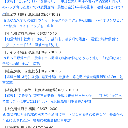
【速報】“コカイン取引”を装ったか 現場に来た男性を襲って約550万円入り
のバッグ奪った疑いで21歳男逮捕 男性は全治1年半の重傷 逮捕者はこれで3
人に
[ライフ,都道府県,広島] 08/07 10:23
音楽や光で祈りの空間づくり「トモスハチロク」を初開催 バイオリンやピア
ノの演奏、ライトアップも 広島
[社会,都道府県,福井] 08/07 10:10
【地震情報】福井市、鯖江市、越前市、越前町で震度2 震源は福井県嶺北、
マグニチュード3.6 津波の心配なし
[ライフ,都道府県,広島] 08/07 10:06
８月６日原爆の日 原爆ドーム周辺で犠牲者悼むとうろう流し 幻想的な光に
平和への願い込め 広島
[社会,気象・災害,防災] 08/07 10:05
【速報台風13号】昼頃に奄美沖縄に最接近 徳之島で最大瞬間風速41.2m 厳
重警戒
[社会,事件・事故・裁判,都道府県] 08/07 10:00
【解説】“刃物男”に警察官が発砲 発砲は正当だったのか 「“手だけ”を狙っ
て撃つことは現実には難しい」元兵庫県警刑事部長が解説
[社会,都道府県,福岡] 08/07 10:00
西鉄福岡駅と薬院駅の構内で不適切音声 下品な言葉含む歌声など 外部から
不正に流されたか 警察に被害届提出も検討
[都道府県,鹿児島] 08/07 09:40