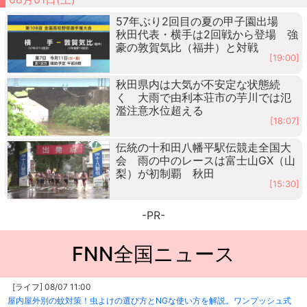
57年ぶり2回目の夏の甲子園出場
秋田代表・横手は2回戦から登場 強
豪の敦賀気比（福井）と対戦
[19:00]
秋田県内は大気が不安定な状態続
く 大雨で由利本荘市の芋川では氾
濫注意水位超える
[18:07]
伝統の十和田八幡平駅伝競走全国大
会 雨の中のレースは富士山GX（山
梨）が初制覇 秋田
[15:30]
-PR-
FNN全国ニュース
[ライフ] 08/07 11:00
屋内屋外別の蚊対策！虫よけの選び方とNGな使い方を解説。ワンプッシュ式