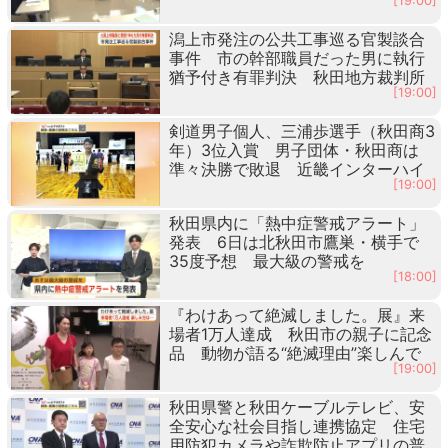
[19:00]
潟上市発注の公共工事巡る官製談合
事件 市の幹部職員だった男に執行
猶予付き有罪判決 秋田地方裁判所
[19:00]
剣道男子個人、三浦歩選手（秋田商3
年）3位入賞 男子団体・秋田商は
準々決勝で敗退 近畿インターハイ
[19:00]
秋田県内に「熱中症警戒アラート」
発表 6日は北秋田市鷹巣・横手で
35度予想 最大級の警戒を
[18:00]
『わけあって絶滅しました。展』来
場者1万人達成 秋田市の親子に記念
品 動物が語る“絶滅理由”楽しんで
[19:00]
秋田県警と秋田ケーブルテレビ、安
全安心な社会目指し連携協定 住宅
用防犯カメラや詐欺防止アプリの普