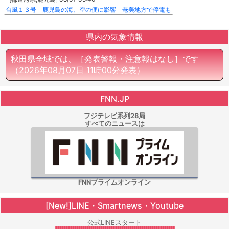
台風１３号 鹿児島の海、空の便に影響 奄美地方で停電も
県内の気象情報
秋田県全域では、［発表警報・注意報はなし］です
（2026年08月07日 11時00分発表）
FNN.JP
フジテレビ系列28局
すべてのニュースは
FNNプライムオンライン
[New!]LINE・Smartnews・Youtube
公式LINEスタート