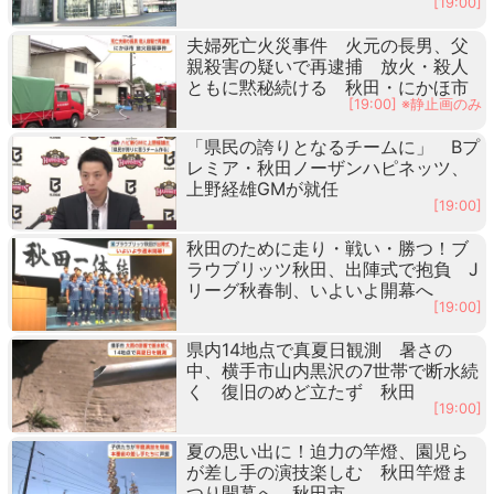
[19:00]
夫婦死亡火災事件 火元の長男、父
親殺害の疑いで再逮捕 放火・殺人
ともに黙秘続ける 秋田・にかほ市
[19:00] ※静止画のみ
「県民の誇りとなるチームに」 Bプ
レミア・秋田ノーザンハピネッツ、
上野経雄GMが就任
[19:00]
秋田のために走り・戦い・勝つ！ブ
ラウブリッツ秋田、出陣式で抱負 J
リーグ秋春制、いよいよ開幕へ
[19:00]
県内14地点で真夏日観測 暑さの
中、横手市山内黒沢の7世帯で断水続
く 復旧のめど立たず 秋田
[19:00]
夏の思い出に！迫力の竿燈、園児ら
が差し手の演技楽しむ 秋田竿燈ま
つり開幕へ 秋田市