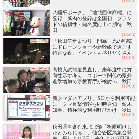
[19:00]
八幡平ポーク、「地域団体商標」に
登録 豚肉の登録は全国初 ブラン
ドの信頼性・知名度向上に期待 秋
田
[18:00]
「秋田竿燈まつり」開幕 光の稲穂
にドローンショーや新幹線で過ごす
特別な夜、イベントも盛りだくさん
[18:00]
高校入試制度見直し、来年度中に方
向性示す考え スポーツ関係の県外
進学増加で県教育庁が検討へ 秋田
[18:00]
新クマダスアプリ、5日から利用可能
に クマ目撃情報を即時通知 鈴木
知事、積極的な利用呼びかけ 秋田
[18:00]
秋田県を含む東北北部「梅雨明けし
たとみられる」、仙台管区気象台発
表 平年より7日、去年より17日遅く