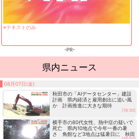
※テキストのみ
-PR-
県内ニュース
08月07日(金)
秋田市の「AIデータセンター」建設
計画 県内経済と雇用創出に追い風
か 計画推進に大きな期待
[18:30]
横手市の80代女性、熱中症の疑いで
死亡 県内10地点で今年一番の暑
さ 角館など3地点は猛暑日に 秋田
[18:00]