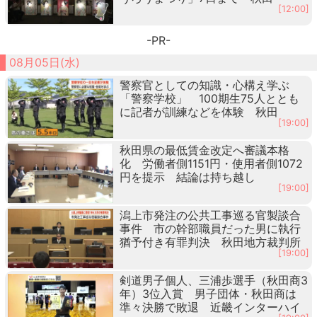
[12:00]
-PR-
08月05日(水)
警察官としての知識・心構え学ぶ
「警察学校」 100期生75人ととも
に記者が訓練などを体験 秋田
[19:00]
秋田県の最低賃金改定へ審議本格
化 労働者側1151円・使用者側1072
円を提示 結論は持ち越し
[19:00]
潟上市発注の公共工事巡る官製談合
事件 市の幹部職員だった男に執行
猶予付き有罪判決 秋田地方裁判所
[19:00]
剣道男子個人、三浦歩選手（秋田商3
年）3位入賞 男子団体・秋田商は
準々決勝で敗退 近畿インターハイ