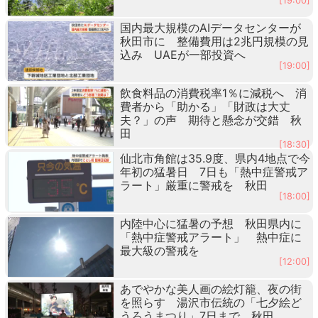
[19:00]
国内最大規模のAIデータセンターが
秋田市に 整備費用は2兆円規模の見
込み UAEが一部投資へ
[19:00]
飲食料品の消費税率1％に減税へ 消
費者から「助かる」「財政は大丈
夫？」の声 期待と懸念が交錯 秋
田
[18:30]
仙北市角館は35.9度、県内4地点で今
年初の猛暑日 7日も「熱中症警戒ア
ラート」厳重に警戒を 秋田
[18:00]
内陸中心に猛暑の予想 秋田県内に
「熱中症警戒アラート」 熱中症に
最大級の警戒を
[12:00]
あでやかな美人画の絵灯籠、夜の街
を照らす 湯沢市伝統の「七夕絵ど
うろうまつり」7日まで 秋田