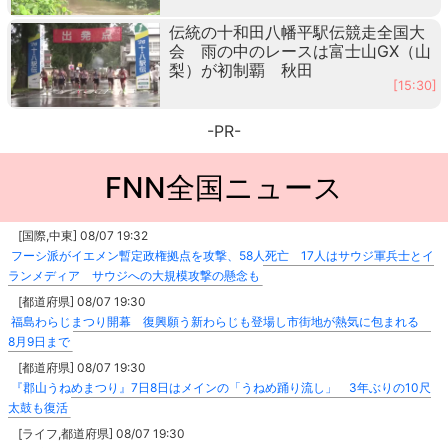
伝統の十和田八幡平駅伝競走全国大
会 雨の中のレースは富士山GX（山
梨）が初制覇 秋田
[15:30]
-PR-
FNN全国ニュース
[国際,中東] 08/07 19:32
フーシ派がイエメン暫定政権拠点を攻撃、58人死亡 17人はサウジ軍兵士とイ
ランメディア サウジへの大規模攻撃の懸念も
[都道府県] 08/07 19:30
福島わらじまつり開幕 復興願う新わらじも登場し市街地が熱気に包まれる
8月9日まで
[都道府県] 08/07 19:30
『郡山うねめまつり』7日8日はメインの「うねめ踊り流し」 3年ぶりの10尺
太鼓も復活
[ライフ,都道府県] 08/07 19:30