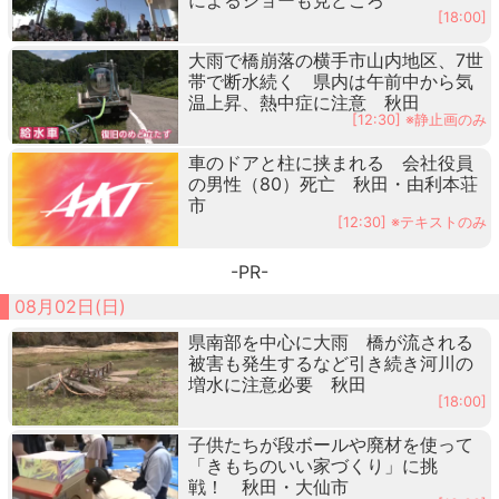
[18:00]
大雨で橋崩落の横手市山内地区、7世
帯で断水続く 県内は午前中から気
温上昇、熱中症に注意 秋田
[12:30] ※静止画のみ
車のドアと柱に挟まれる 会社役員
の男性（80）死亡 秋田・由利本荘
市
[12:30] ※テキストのみ
-PR-
08月02日(日)
県南部を中心に大雨 橋が流される
被害も発生するなど引き続き河川の
増水に注意必要 秋田
[18:00]
子供たちが段ボールや廃材を使って
「きもちのいい家づくり」に挑
戦！ 秋田・大仙市