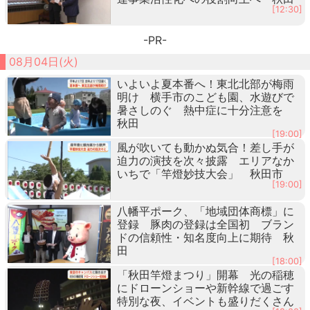
[12:30]
-PR-
08月04日(火)
いよいよ夏本番へ！東北北部が梅雨
明け 横手市のこども園、水遊びで
暑さしのぐ 熱中症に十分注意を
秋田
[19:00]
風が吹いても動かぬ気合！差し手が
迫力の演技を次々披露 エリアなか
いちで「竿燈妙技大会」 秋田市
[19:00]
八幡平ポーク、「地域団体商標」に
登録 豚肉の登録は全国初 ブラン
ドの信頼性・知名度向上に期待 秋
田
[18:00]
「秋田竿燈まつり」開幕 光の稲穂
にドローンショーや新幹線で過ごす
特別な夜、イベントも盛りだくさん