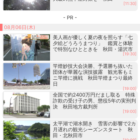
[11:30]
- PR -
08月06日(木)
美人画が優しく夏の夜を照らす「七
夕絵どうろうまつり」 鑑賞と体験
で特別なひとときを 秋田・湯沢市
[19:30]
竿燈妙技大会決勝、予選勝ち抜いた
団体が華麗な演技披露 観光客もミ
ニ竿燈に挑戦 秋田竿燈まつり最終
日
[19:00]
全国で約2400万円だまし取る 特殊
詐欺の受け子の男、懲役5年の実刑判
決 秋田地方裁判所
[19:00]
太平湖で湖水開き 雪害の影響で2カ
月遅れの観光シーズンスタート 秋
田・北秋田市