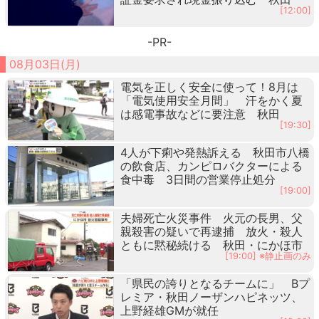
[12:00]
-PR-
08月03日(月)
電気を正しく安全に使って！8月は
「電気使用安全月間」 汗をかく夏
は感電事故などに要注意 秋田
[19:30]
4人が下痢や発熱訴える 秋田市八橋
の飲食店、カンピロバクターによる
食中毒 3日間の営業停止処分
[19:00]
夫婦死亡火災事件 火元の長男、父
親殺害の疑いで再逮捕 放火・殺人
ともに黙秘続ける 秋田・にかほ市
[19:00] ※静止画のみ
「県民の誇りとなるチームに」 Bプ
レミア・秋田ノーザンハピネッツ、
上野経雄GMが就任