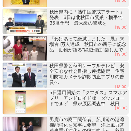
[19:00]
秋田県内に「熱中症警戒アラート」
発表 6日は北秋田市鷹巣・横手で
35度予想 最大級の警戒を
[18:00]
『わけあって絶滅しました。展』来
場者1万人達成 秋田市の親子に記念
品 動物が語る“絶滅理由”楽しんで
[19:00]
秋田県警と秋田ケーブルテレビ、安
全安心な社会目指し連携協定 住宅
用防犯カメラや詐欺防止アプリの普
及へ
[18:00]
5日運用開始の「クマダス」スマホア
プリ アンドロイド版、ダウンロー
ドできず 県が原因調査中 秋田
[18:00]
男鹿市の商工関係者、船川港の港湾
機能強化を知事に要望 洋上風力関
連事業活性化への役割向上へ 秋田