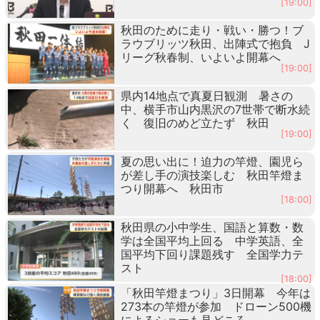
[19:00]
秋田のために走り・戦い・勝つ！ブ
ラウブリッツ秋田、出陣式で抱負 J
リーグ秋春制、いよいよ開幕へ
[19:00]
県内14地点で真夏日観測 暑さの
中、横手市山内黒沢の7世帯で断水続
く 復旧のめど立たず 秋田
[19:00]
夏の思い出に！迫力の竿燈、園児ら
が差し手の演技楽しむ 秋田竿燈ま
つり開幕へ 秋田市
[18:00]
秋田県の小中学生、国語と算数・数
学は全国平均上回る 中学英語、全
国平均下回り課題残す 全国学力テ
スト
[18:00]
「秋田竿燈まつり」3日開幕 今年は
273本の竿燈が参加 ドローン500機
によるショーも見どころ