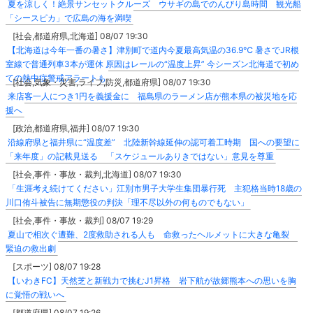
夏を涼しく！絶景サンセットクルーズ ウサギの島でのんびり島時間 観光船
「シースピカ」で広島の海を満喫
[社会,都道府県,北海道] 08/07 19:30
【北海道は今年一番の暑さ】津別町で道内今夏最高気温の36.9℃ 暑さでJR根
室線で普通列車3本が運休 原因はレールの“温度上昇” 今シーズン北海道で初め
ての熱中症警戒アラートも
[社会,気象・災害,ライフ,防災,都道府県] 08/07 19:30
来店客一人につき1円を義援金に 福島県のラーメン店が熊本県の被災地を応
援へ
[政治,都道府県,福井] 08/07 19:30
沿線府県と福井県に“温度差” 北陸新幹線延伸の認可着工時期 国への要望に
「来年度」の記載見送る 「スケジュールありきではない」意見を尊重
[社会,事件・事故・裁判,北海道] 08/07 19:30
「生涯考え続けてください」江別市男子大学生集団暴行死 主犯格当時18歳の
川口侑斗被告に無期懲役の判決「理不尽以外の何ものでもない」
[社会,事件・事故・裁判] 08/07 19:29
夏山で相次ぐ遭難、2度救助される人も 命救ったヘルメットに大きな亀裂
緊迫の救出劇
[スポーツ] 08/07 19:28
【いわきFC】天然芝と新戦力で挑むJ1昇格 岩下航が故郷熊本への思いを胸
に覚悟の戦いへ
[都道府県] 08/07 19:26