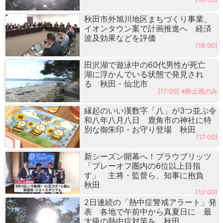
秋田市外旭川地区まちづくり事業、
イオンタウン案で計画推進へ 経済
波及効果などを評価
[18:00]
田沢湖で遊泳中の60代男性が死亡
湖に浮かんでいる状態で発見され
る 秋田・仙北市
[17:00] ※静止画のみ
縁起のいい漢数字「八」が3つ並ぶ令
和八年八月八日 鹿角市の神社に特
別な御朱印・お守り登場 秋田
[17:00]
新シーズン開幕へ！ブラウブリッツ
「プレーオフ圏内の6位以上目指
す」 主将・監督ら、知事に抱負
秋田
[12:00]
2日連続の「熱中症警戒アラート」発
表 各地で午前中から真夏日に 最
大級の熱中症対策を 秋田