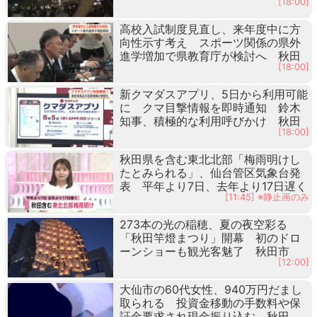
[18:00]
高校入試制度見直し、来年度中に方
向性示す考え スポーツ関係の県外
進学増加で県教育庁が検討へ 秋田
[18:00]
新クマダスアプリ、5日から利用可能
に クマ目撃情報を即時通知 鈴木
知事、積極的な利用呼びかけ 秋田
[18:00]
秋田県を含む東北北部「梅雨明けし
たとみられる」、仙台管区気象台発
表 平年より7日、去年より17日遅く
[11:45] ※静止画のみ
273本の光の稲穂、夏の夜空彩る
「秋田竿燈まつり」開幕 初のドロ
ーンショーも観光客魅了 秋田市
[12:00]
大仙市の60代女性、940万円だまし
取られる 投資金移動の手数料や保
証金要求され現金振り込む 秋田