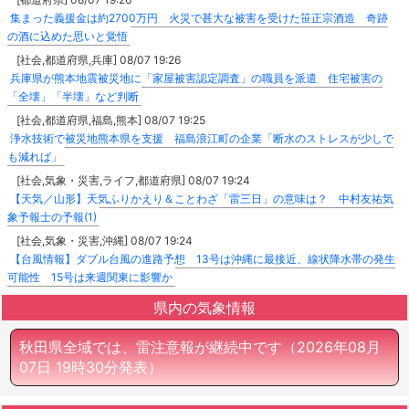
集まった義援金は約2700万円 火災で甚大な被害を受けた笹正宗酒造 奇跡
の酒に込めた思いと覚悟
[社会,都道府県,兵庫] 08/07 19:26
兵庫県が熊本地震被災地に「家屋被害認定調査」の職員を派遣 住宅被害の
「全壊」「半壊」など判断
[社会,都道府県,福島,熊本] 08/07 19:25
浄水技術で被災地熊本県を支援 福島浪江町の企業「断水のストレスが少しで
も減れば」
[社会,気象・災害,ライフ,都道府県] 08/07 19:24
【天気／山形】天気ふりかえり＆ことわざ「雷三日」の意味は？ 中村友祐気
象予報士の予報(1)
[社会,気象・災害,沖縄] 08/07 19:24
【台風情報】ダブル台風の進路予想 13号は沖縄に最接近、線状降水帯の発生
可能性 15号は来週関東に影響か
県内の気象情報
秋田県全域では、雷注意報が継続中です
（2026年08月
07日 19時30分発表）