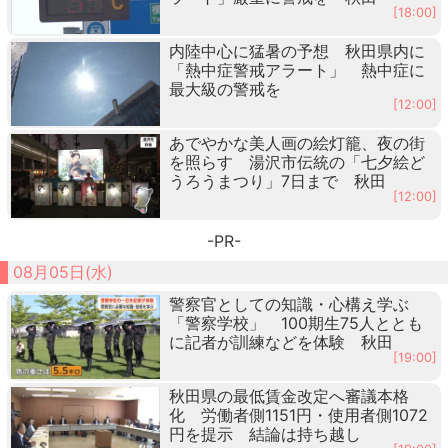
[18:00]
内陸中心に猛暑の予想 秋田県内に
「熱中症警戒アラート」 熱中症に
最大級の警戒を
[12:00]
あでやかな美人画の絵灯籠、夜の街
を照らす 湯沢市伝統の「七夕絵ど
うろうまつり」7日まで 秋田
[12:00]
-PR-
08月05日(水)
警察官としての知識・心構え学ぶ
「警察学校」 100期生75人ととも
に記者が訓練などを体験 秋田
[19:00]
秋田県の最低賃金改定へ審議本格
化 労働者側1151円・使用者側1072
円を提示 結論は持ち越し