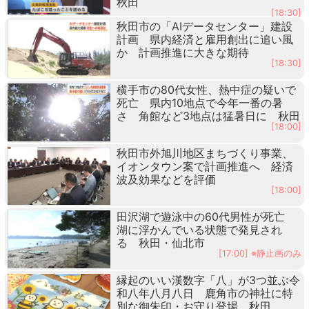
秋田
[18:30]
秋田市の「AIデータセンター」建設
計画 県内経済と雇用創出に追い風
か 計画推進に大きな期待
[18:30]
横手市の80代女性、熱中症の疑いで
死亡 県内10地点で今年一番の暑
さ 角館など3地点は猛暑日に 秋田
[18:00]
秋田市外旭川地区まちづくり事業、
イオンタウン案で計画推進へ 経済
波及効果などを評価
[18:00]
田沢湖で遊泳中の60代男性が死亡
湖に浮かんでいる状態で発見され
る 秋田・仙北市
[17:00] ※静止画のみ
縁起のいい漢数字「八」が3つ並ぶ令
和八年八月八日 鹿角市の神社に特
別な御朱印・お守り登場 秋田