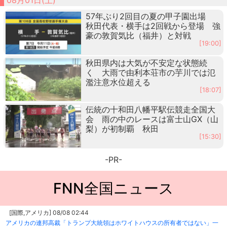
57年ぶり2回目の夏の甲子園出場
秋田代表・横手は2回戦から登場 強
豪の敦賀気比（福井）と対戦
[19:00]
秋田県内は大気が不安定な状態続
く 大雨で由利本荘市の芋川では氾
濫注意水位超える
[18:07]
伝統の十和田八幡平駅伝競走全国大
会 雨の中のレースは富士山GX（山
梨）が初制覇 秋田
[15:30]
-PR-
FNN全国ニュース
[国際,アメリカ] 08/08 02:44
アメリカの連邦高裁「トランプ大統領はホワイトハウスの所有者ではない」一