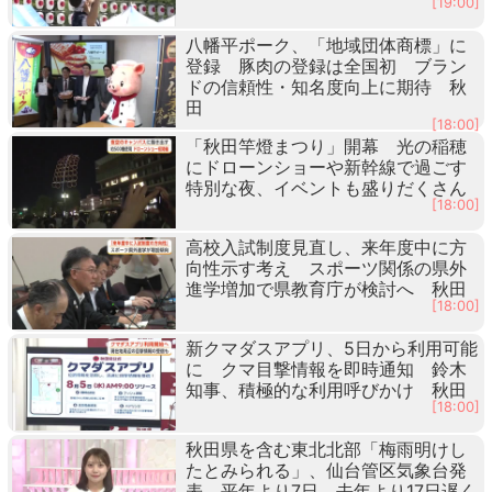
[19:00]
八幡平ポーク、「地域団体商標」に
登録 豚肉の登録は全国初 ブラン
ドの信頼性・知名度向上に期待 秋
田
[18:00]
「秋田竿燈まつり」開幕 光の稲穂
にドローンショーや新幹線で過ごす
特別な夜、イベントも盛りだくさん
[18:00]
高校入試制度見直し、来年度中に方
向性示す考え スポーツ関係の県外
進学増加で県教育庁が検討へ 秋田
[18:00]
新クマダスアプリ、5日から利用可能
に クマ目撃情報を即時通知 鈴木
知事、積極的な利用呼びかけ 秋田
[18:00]
秋田県を含む東北北部「梅雨明けし
たとみられる」、仙台管区気象台発
表 平年より7日、去年より17日遅く