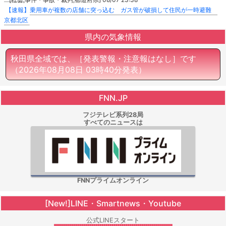
【速報】乗用車が複数の店舗に突っ込む ガス管が破損して住民が一時避難
京都北区
県内の気象情報
秋田県全域では、［発表警報・注意報はなし］です
（2026年08月08日 03時40分発表）
FNN.JP
フジテレビ系列28局
すべてのニュースは
FNNプライムオンライン
[New!]LINE・Smartnews・Youtube
公式LINEスタート