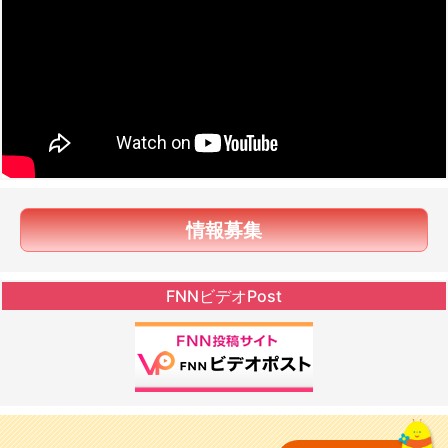
情報募集
FNNビデオPost