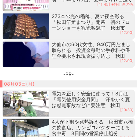
[11:45] ※静止画のみ
273本の光の稲穂、夏の夜空彩る
「秋田竿燈まつり」開幕 初のドロ
ーンショーも観光客魅了 秋田市
[12:00]
大仙市の60代女性、940万円だまし
取られる 投資金移動の手数料や保
証金要求され現金振り込む 秋田
[12:00]
-PR-
08月03日(月)
電気を正しく安全に使って！8月は
「電気使用安全月間」 汗をかく夏
は感電事故などに要注意 秋田
[19:30]
4人が下痢や発熱訴える 秋田市八橋
の飲食店、カンピロバクターによる
食中毒 3日間の営業停止処分