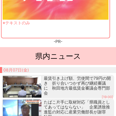
※テキストのみ
-PR-
県内ニュース
08月07日(金)
最賃引き上げ額、労使間で79円の開
き 折り合いつかず再び継続審議
に 秋田地方最低賃金審議会専門部
会
[19:00]
たばこ片手に取材対応「県職員とし
てあってはならない」 企業誘致推
進監の対応に産業労働部長が謝罪