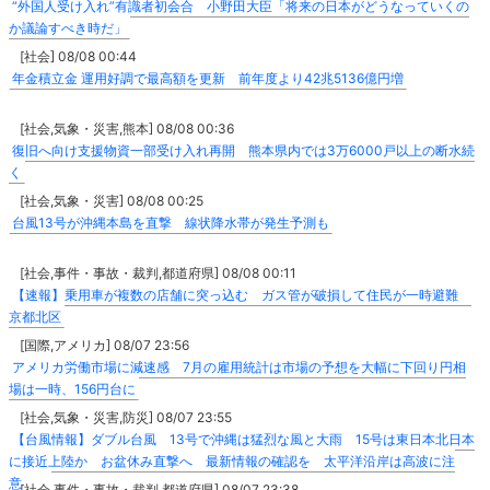
“外国人受け入れ”有識者初会合 小野田大臣「将来の日本がどうなっていくの
か議論すべき時だ」
[社会] 08/08 00:44
年金積立金 運用好調で最高額を更新 前年度より42兆5136億円増
[社会,気象・災害,熊本] 08/08 00:36
復旧へ向け支援物資一部受け入れ再開 熊本県内では3万6000戸以上の断水続
く
[社会,気象・災害] 08/08 00:25
台風13号が沖縄本島を直撃 線状降水帯が発生予測も
[社会,事件・事故・裁判,都道府県] 08/08 00:11
【速報】乗用車が複数の店舗に突っ込む ガス管が破損して住民が一時避難
京都北区
[国際,アメリカ] 08/07 23:56
アメリカ労働市場に減速感 7月の雇用統計は市場の予想を大幅に下回り円相
場は一時、156円台に
[社会,気象・災害,防災] 08/07 23:55
【台風情報】ダブル台風 13号で沖縄は猛烈な風と大雨 15号は東日本北日本
に接近上陸か お盆休み直撃へ 最新情報の確認を 太平洋沿岸は高波に注
意
[社会,事件・事故・裁判,都道府県] 08/07 23:38