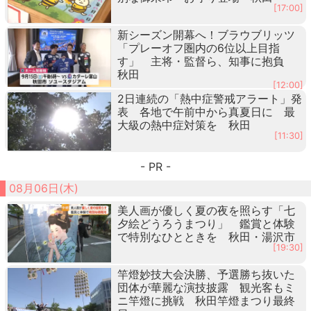
[17:00]
新シーズン開幕へ！ブラウブリッツ
「プレーオフ圏内の6位以上目指
す」 主将・監督ら、知事に抱負
秋田
[12:00]
2日連続の「熱中症警戒アラート」発
表 各地で午前中から真夏日に 最
大級の熱中症対策を 秋田
[11:30]
- PR -
08月06日(木)
美人画が優しく夏の夜を照らす「七
夕絵どうろうまつり」 鑑賞と体験
で特別なひとときを 秋田・湯沢市
[19:30]
竿燈妙技大会決勝、予選勝ち抜いた
団体が華麗な演技披露 観光客もミ
ニ竿燈に挑戦 秋田竿燈まつり最終