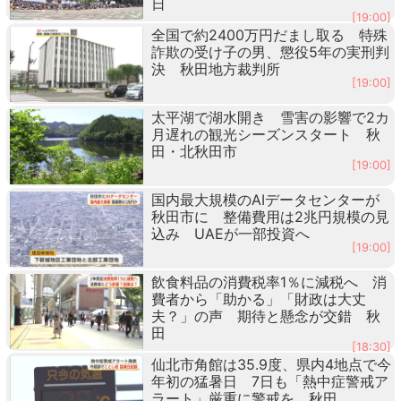
日
[19:00]
全国で約2400万円だまし取る 特殊
詐欺の受け子の男、懲役5年の実刑判
決 秋田地方裁判所
[19:00]
太平湖で湖水開き 雪害の影響で2カ
月遅れの観光シーズンスタート 秋
田・北秋田市
[19:00]
国内最大規模のAIデータセンターが
秋田市に 整備費用は2兆円規模の見
込み UAEが一部投資へ
[19:00]
飲食料品の消費税率1％に減税へ 消
費者から「助かる」「財政は大丈
夫？」の声 期待と懸念が交錯 秋
田
[18:30]
仙北市角館は35.9度、県内4地点で今
年初の猛暑日 7日も「熱中症警戒ア
ラート」厳重に警戒を 秋田