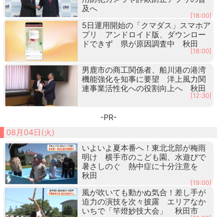
及へ
[18:00]
5日運用開始の「クマダス」スマホア
プリ アンドロイド版、ダウンロー
ドできず 県が原因調査中 秋田
[18:00]
男鹿市の商工関係者、船川港の港湾
機能強化を知事に要望 洋上風力関
連事業活性化への役割向上へ 秋田
[12:30]
-PR-
08月04日(火)
いよいよ夏本番へ！東北北部が梅雨
明け 横手市のこども園、水遊びで
暑さしのぐ 熱中症に十分注意を
秋田
[19:00]
風が吹いても動かぬ気合！差し手が
迫力の演技を次々披露 エリアなか
いちで「竿燈妙技大会」 秋田市