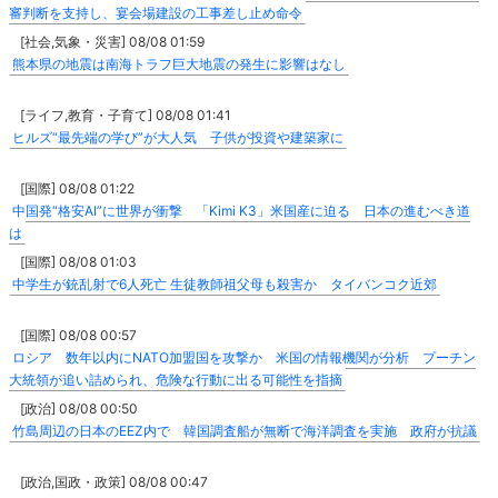
審判断を支持し、宴会場建設の工事差し止め命令
[社会,気象・災害] 08/08 01:59
熊本県の地震は南海トラフ巨大地震の発生に影響はなし
[ライフ,教育・子育て] 08/08 01:41
ヒルズ“最先端の学び”が大人気 子供が投資や建築家に
[国際] 08/08 01:22
中国発“格安AI”に世界が衝撃 「Kimi K3」米国産に迫る 日本の進むべき道
は
[国際] 08/08 01:03
中学生が銃乱射で6人死亡 生徒教師祖父母も殺害か タイバンコク近郊
[国際] 08/08 00:57
ロシア 数年以内にNATO加盟国を攻撃か 米国の情報機関が分析 プーチン
大統領が追い詰められ、危険な行動に出る可能性を指摘
[政治] 08/08 00:50
竹島周辺の日本のEEZ内で 韓国調査船が無断で海洋調査を実施 政府が抗議
[政治,国政・政策] 08/08 00:47