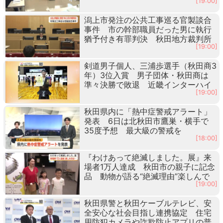
[19:00]
潟上市発注の公共工事巡る官製談合
事件 市の幹部職員だった男に執行
猶予付き有罪判決 秋田地方裁判所
[19:00]
剣道男子個人、三浦歩選手（秋田商3
年）3位入賞 男子団体・秋田商は
準々決勝で敗退 近畿インターハイ
[19:00]
秋田県内に「熱中症警戒アラート」
発表 6日は北秋田市鷹巣・横手で
35度予想 最大級の警戒を
[18:00]
『わけあって絶滅しました。展』来
場者1万人達成 秋田市の親子に記念
品 動物が語る“絶滅理由”楽しんで
[19:00]
秋田県警と秋田ケーブルテレビ、安
全安心な社会目指し連携協定 住宅
用防犯カメラや詐欺防止アプリの普