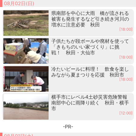
08月02日(日)
県南部を中心に大雨 橋が流される
被害も発生するなど引き続き河川の
増水に注意必要 秋田
[18:00]
子供たちが段ボールや廃材を使って
「きもちのいい家づくり」に挑
戦！ 秋田・大仙市
[18:00]
冷たいビールに料理！ 飲食を楽し
みながら夏まつりを応援 秋田市
[18:00]
横手市にレベル4土砂災害危険警報
南部中心に雨降り続く 秋田・横手
市
[12:00]
-PR-
08月01日(土)