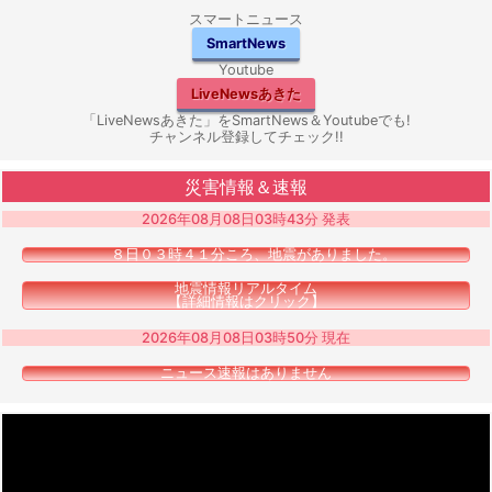
スマートニュース
SmartNews
Youtube
LiveNewsあきた
「LiveNewsあきた」をSmartNews＆Youtubeでも!
チャンネル登録してチェック!!
災害情報＆速報
2026年08月08日03時43分 発表
８日０３時４１分ころ、地震がありました。
地震情報リアルタイム
【詳細情報はクリック】
2026年08月08日03時50分 現在
ニュース速報はありません