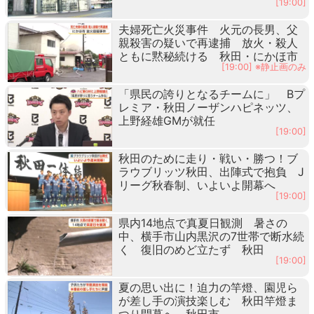
[19:00]
夫婦死亡火災事件 火元の長男、父
親殺害の疑いで再逮捕 放火・殺人
ともに黙秘続ける 秋田・にかほ市
[19:00] ※静止画のみ
「県民の誇りとなるチームに」 Bプ
レミア・秋田ノーザンハピネッツ、
上野経雄GMが就任
[19:00]
秋田のために走り・戦い・勝つ！ブ
ラウブリッツ秋田、出陣式で抱負 J
リーグ秋春制、いよいよ開幕へ
[19:00]
県内14地点で真夏日観測 暑さの
中、横手市山内黒沢の7世帯で断水続
く 復旧のめど立たず 秋田
[19:00]
夏の思い出に！迫力の竿燈、園児ら
が差し手の演技楽しむ 秋田竿燈ま
つり開幕へ 秋田市