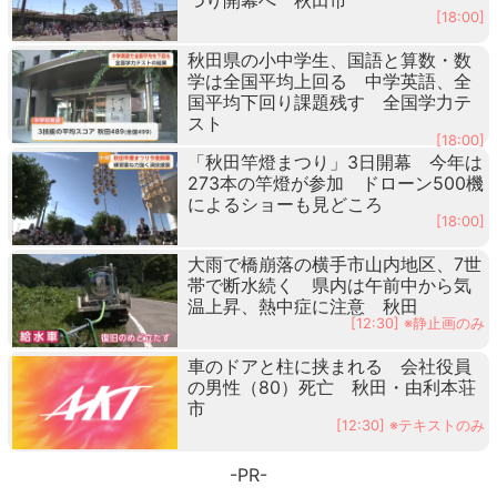
[18:00]
秋田県の小中学生、国語と算数・数
学は全国平均上回る 中学英語、全
国平均下回り課題残す 全国学力テ
スト
[18:00]
「秋田竿燈まつり」3日開幕 今年は
273本の竿燈が参加 ドローン500機
によるショーも見どころ
[18:00]
大雨で橋崩落の横手市山内地区、7世
帯で断水続く 県内は午前中から気
温上昇、熱中症に注意 秋田
[12:30] ※静止画のみ
車のドアと柱に挟まれる 会社役員
の男性（80）死亡 秋田・由利本荘
市
[12:30] ※テキストのみ
-PR-